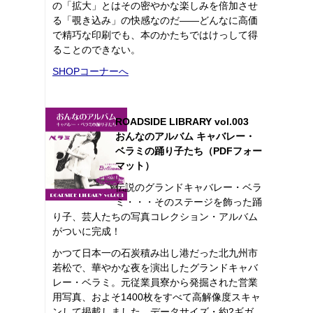
の「拡大」とはその密やかな楽しみを倍加させ
る「覗き込み」の快感なのだ――どんなに高価
で精巧な印刷でも、本のかたちではけっして得
ることのできない。
SHOPコーナーへ
ROADSIDE LIBRARY vol.003
おんなのアルバム キャバレー・
ベラミの踊り子たち（PDFフォー
マット）
伝説のグランドキャバレー・ベラ
ミ・・・そのステージを飾った踊
り子、芸人たちの写真コレクション・アルバム
がついに完成！
かつて日本一の石炭積み出し港だった北九州市
若松で、華やかな夜を演出したグランドキャバ
レー・ベラミ。元従業員寮から発掘された営業
用写真、およそ1400枚をすべて高解像度スキャ
ンして掲載しました。データサイズ・約2ギガ