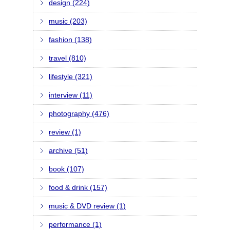
design (224)
music (203)
fashion (138)
travel (810)
lifestyle (321)
interview (11)
photography (476)
review (1)
archive (51)
book (107)
food & drink (157)
music & DVD review (1)
performance (1)