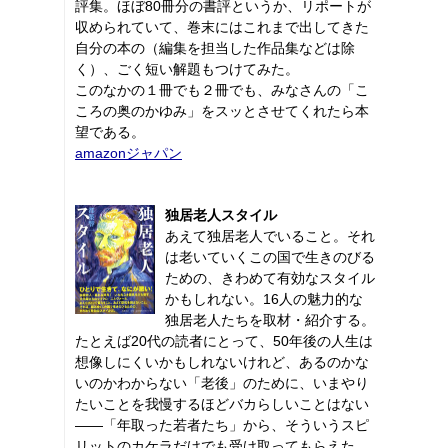
評集。ほぼ80冊分の書評というか、リポートが
収められていて、巻末にはこれまで出してきた
自分の本の（編集を担当した作品集などは除
く）、ごく短い解題もつけてみた。
このなかの１冊でも２冊でも、みなさんの「こ
ころの奥のかゆみ」をスッとさせてくれたら本
望である。
amazonジャパン
独居老人スタイル
あえて独居老人でいること。それ
は老いていくこの国で生きのびる
ための、きわめて有効なスタイル
かもしれない。16人の魅力的な
独居老人たちを取材・紹介する。
たとえば20代の読者にとって、50年後の人生は
想像しにくいかもしれないけれど、あるのかな
いのかわからない「老後」のために、いまやり
たいことを我慢するほどバカらしいことはない
――「年取った若者たち」から、そういうスピ
リットのカケラだけでも受け取ってもらえた