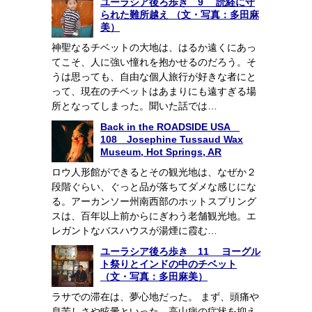
ユーラシア後ろ歩き 9 読経に守
られた難所越え （文・写真：多田麻
美）
神聖なるチベットの大地は、はるか遠くにあっ
てこそ、人に強い憧れを抱かせるのだろう。そ
うは思っても、自由な個人旅行が好きな者にと
って、現在のチベットはあまりにも遠すぎる場
所となってしまった。聞いた話では…
Back in the ROADSIDE USA
108 Josephine Tussaud Wax
Museum, Hot Springs, AR
ロウ人形館ができるとその観光地は、なぜか２
段階ぐらい、ぐっと品が落ちてダメな感じにな
る。アーカンソー州南西部のホットスプリング
スは、百年以上前からにぎわう老舗観光地。エ
レガントなバスハウスが湯煙に霞む…
ユーラシア後ろ歩き 11 ヨーグル
ト祭りとインドの中のチベット
（文・写真：多田麻美）
ラサでの滞在は、夢心地だった。 まず、頭痛や
息苦しさや眩暈といった、高山病の症状を抑え