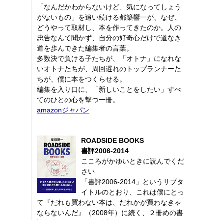
「なんだかわからないけど、気になってしょう
がないもの」を追い続ける都築響一が、なぜ、
どうやって取材し、本を作ってきたのか。人の
忠告なんて聞かず、自分の好奇心だけで道なき
道を歩んできた編集者の言葉。
多数決で負ける子たちが、「オトナ」になれな
いオトナたちが、周回遅れのトップランナーた
ちが、僕に本をつくらせる。
編集を入り口に、「新しいことをしたい」すべ
てのひとの心を撃つ一冊。
amazonジャパン
ROADSIDE BOOKS
書評2006-2014
こころがかゆいときに読んでくだ
さい
「書評2006-2014」というサブタ
イトルのとおり、これは僕にとっ
て『だれも買わない本は、だれかが買わなきゃ
ならないんだ』（2008年）に続く、２冊めの書