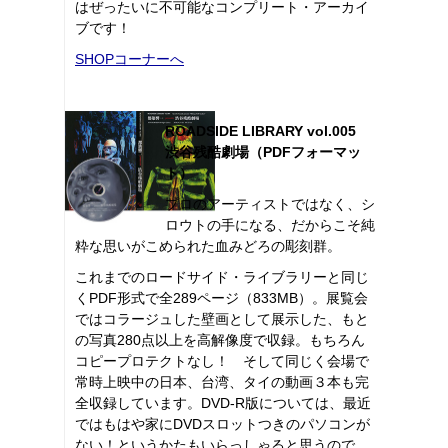
はぜったいに不可能なコンプリート・アーカイ
ブです！
SHOPコーナーへ
ROADSIDE LIBRARY vol.005
渋谷残酷劇場（PDFフォーマッ
ト）
プロのアーティストではなく、シ
ロウトの手になる、だからこそ純
粋な思いがこめられた血みどろの彫刻群。
これまでのロードサイド・ライブラリーと同じ
くPDF形式で全289ページ（833MB）。展覧会
ではコラージュした壁画として展示した、もと
の写真280点以上を高解像度で収録。もちろん
コピープロテクトなし！ そして同じく会場で
常時上映中の日本、台湾、タイの動画３本も完
全収録しています。DVD-R版については、最近
ではもはや家にDVDスロットつきのパソコンが
ない！というかたもいらっしゃると思うので、