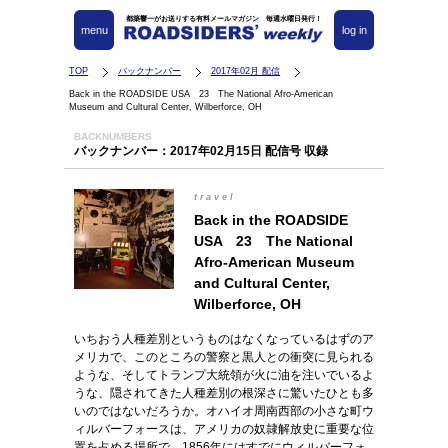
都築響一がお送りする有料メールマガジン 毎週水曜日発行！
menu
log in
TOP
バックナンバー
2017年02月 配信
Back in the ROADSIDE USA 23 The National Afro-American
Museum and Cultural Center, Wilberforce, OH
BACKNUMBERS
バックナンバー：2017年02月15日 配信号 収録
travel
Back in the ROADSIDE
USA 23 The National
Afro-American Museum
and Cultural Center,
Wilberforce, OH
いちおう人種差別というものはなくなっているはずのア
メリカで、このところの警察と黒人との衝突に見られる
ような、そしてトランプ大統領が火に油を注いでいるよ
うな、隠されてきた人種差別の根深さに驚いたひとも多
いのではないだろうか。オハイオ周南西部の小さな町ウ
ィルバーフォースは、アメリカの奴隷解放史に重要な位
置を占める場所で、1856年にはすでにウィルバーフォ