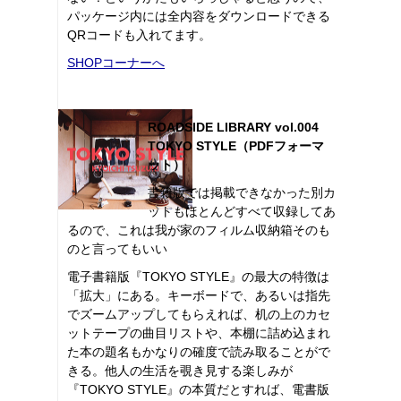
パッケージ内には全内容をダウンロードできる
QRコードも入れてます。
SHOPコーナーへ
ROADSIDE LIBRARY vol.004
TOKYO STYLE（PDFフォーマ
ット）
書籍版では掲載できなかった別カ
ットもほとんどすべて収録してあ
るので、これは我が家のフィルム収納箱そのも
のと言ってもいい
電子書籍版『TOKYO STYLE』の最大の特徴は
「拡大」にある。キーボードで、あるいは指先
でズームアップしてもらえれば、机の上のカセ
ットテープの曲目リストや、本棚に詰め込まれ
た本の題名もかなりの確度で読み取ることがで
きる。他人の生活を覗き見する楽しみが
『TOKYO STYLE』の本質だとすれば、電書版