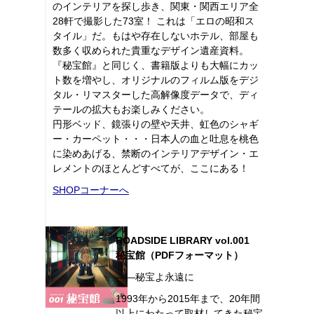
のインテリアを探し歩き、関東・関西エリア全
28軒で撮影した73室！ これは「エロの昭和ス
タイル」だ。もはや存在しないホテル、部屋も
数多く収められた貴重なデザイン遺産資料。
『秘宝館』と同じく、書籍版よりも大幅にカッ
ト数を増やし、オリジナルのフィルム版をデジ
タル・リマスターした高解像度データで、ディ
テールの拡大もお楽しみください。
円形ベッド、鏡張りの壁や天井、虹色のシャギ
ー・カーペット・・・日本人の血と吐息を桃色
に染めあげる、禁断のインテリアデザイン・エ
レメントのほとんどすべてが、ここにある！
SHOPコーナーへ
ROADSIDE LIBRARY vol.001
秘宝館（PDFフォーマット）
――秘宝よ永遠に
1993年から2015年まで、20年間
以上にわたって取材してきた秘宝