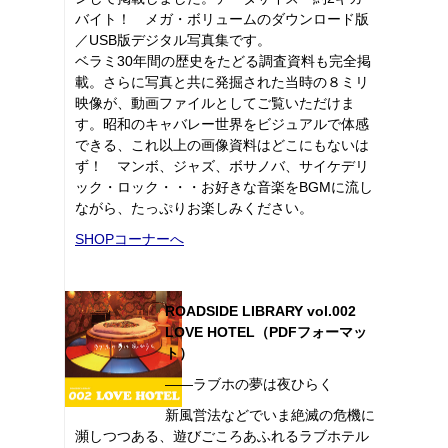
バイト！ メガ・ボリュームのダウンロード版
／USB版デジタル写真集です。
ベラミ30年間の歴史をたどる調査資料も完全掲
載。さらに写真と共に発掘された当時の８ミリ
映像が、動画ファイルとしてご覧いただけま
す。昭和のキャバレー世界をビジュアルで体感
できる、これ以上の画像資料はどこにもないは
ず！ マンボ、ジャズ、ボサノバ、サイケデリ
ック・ロック・・・お好きな音楽をBGMに流し
ながら、たっぷりお楽しみください。
SHOPコーナーへ
ROADSIDE LIBRARY vol.002
LOVE HOTEL（PDFフォーマッ
ト）
――ラブホの夢は夜ひらく
新風営法などでいま絶滅の危機に
瀕しつつある、遊びごころあふれるラブホテル