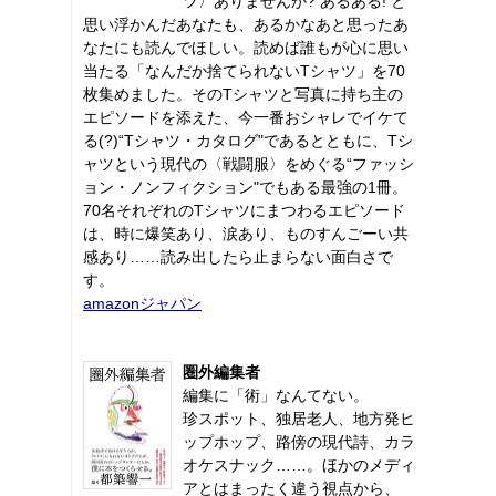
ツ〉ありませんか? あるある! と
思い浮かんだあなたも、あるかなあと思ったあ
なたにも読んでほしい。読めば誰もが心に思い
当たる「なんだか捨てられないTシャツ」を70
枚集めました。そのTシャツと写真に持ち主の
エピソードを添えた、今一番おシャレでイケて
る(?)“Tシャツ・カタログ"であるとともに、Tシ
ャツという現代の〈戦闘服〉をめぐる“ファッシ
ョン・ノンフィクション"でもある最強の1冊。
70名それぞれのTシャツにまつわるエピソード
は、時に爆笑あり、涙あり、ものすんごーい共
感あり……読み出したら止まらない面白さで
す。
amazonジャパン
圏外編集者
編集に「術」なんてない。
珍スポット、独居老人、地方発ヒ
ップホップ、路傍の現代詩、カラ
オケスナック……。ほかのメディ
アとはまったく違う視点から、