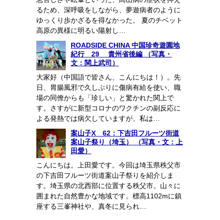
るため、深呼吸をしながら、夢遊病者のように
ゆっくり歩かざるを得なかった。 夏のチベット
高原の異様に明るい陽射し…
ROADSIDE CHINA 中国珍奇遊園地
紀行 29 貴州省後編 （写真・
文：関上武司）
大家好（中国語で皆さん、こんにちは！）。先
日、胃腸風邪で久しぶりに傷病有給を使い、職
場の同僚からも「珍しい」と驚かれた関上で
す。さすがに新型コロナのワクチンの副反応に
よる発熱では病欠していますが、私は…
案山子X 62：下吉田フルーツ街道
案山子祭り（埼玉） （写真・文：上
田愛）
こんにちは。上田愛です。今回は埼玉県秩父市
の下吉田フルーツ街道案山子祭りを紹介しま
す。埼玉県の北西部に位置する秩父市。山々に
囲まれた自然豊かな地域です。標高1102mに鎮
座する三峯神社や、真冬に見られ…