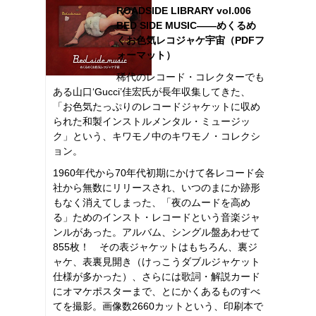
ROADSIDE LIBRARY vol.006
BED SIDE MUSIC――めくるめ
くお色気レコジャケ宇宙（PDFフ
ォーマット）
稀代のレコード・コレクターでも
ある山口‘Gucci’佳宏氏が長年収集してきた、
「お色気たっぷりのレコードジャケットに収め
られた和製インストルメンタル・ミュージッ
ク」という、キワモノ中のキワモノ・コレクシ
ョン。
1960年代から70年代初期にかけて各レコード会
社から無数にリリースされ、いつのまにか跡形
もなく消えてしまった、「夜のムードを高め
る」ためのインスト・レコードという音楽ジャ
ンルがあった。アルバム、シングル盤あわせて
855枚！ その表ジャケットはもちろん、裏ジ
ャケ、表裏見開き（けっこうダブルジャケット
仕様が多かった）、さらには歌詞・解説カード
にオマケポスターまで、とにかくあるものすべ
てを撮影。画像数2660カットという、印刷本で