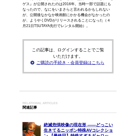
ゲス』が公開されたのは2016年。当時一部で話題にも
なったので、なにをいまさらと言われるかもしれない
が、公開後なかなか映画館にかかる機会がなかったの
が、ようやくDVDがリリースされることになった（４
月21日TSUTAYA先行でレンタル開始）。
この記事は、ログインすることでご覧
いただけます。
ご購読の手続き・会員登録はこちら
RELATIONAL ARTICLES
関連記事
絶滅危惧映像の現在形 ――どっこい
生きてるニッポン特殊AVコレクショ
ン 【最終回】特殊すぎるギャロッ