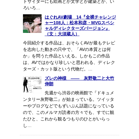
トサイダーにも絵画とか文学とか建築とか、い
ろいろ…
はぐれAV劇場 14『全裸チャレンジ
ャー108人：松本和彦・MVGスペシ
ャルディレクターズバージョン』
（文：大須蔵人）
今回紹介する作品は、おそらくAVが最もテレビ
を志向した動きの只中で、「AVの本質とは何
か」を問うた作品といえる。しかもこの作品
は、AVではかなり珍しいと思われる、ディレク
ターズ・カット版という代物だ。…
ズレの神様 ―― 灰野敬二と大竹
伸朗
先週から渋谷の映画館で『ドキュメ
ンタリー灰野敬二』が始まっている。ツイッタ
ーやブログなどでもずいぶん話題になっている
ので、このメルマガ読者の方々でも、すでに観
たひと、これから観るつもりのひとがいらっ
し…