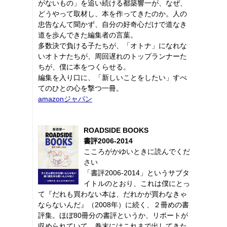
がないもの」を追い続ける都築響一が、なぜ、
どうやって取材し、本を作ってきたのか。人の
忠告なんて聞かず、自分の好奇心だけで道なき
道を歩んできた編集者の言葉。
多数決で負ける子たちが、「オトナ」になれな
いオトナたちが、周回遅れのトップランナーた
ちが、僕に本をつくらせる。
編集を入り口に、「新しいことをしたい」すべ
てのひとの心を撃つ一冊。
amazonジャパン
ROADSIDE BOOKS
書評2006-2014
こころがかゆいときに読んでくだ
さい
「書評2006-2014」というサブタ
イトルのとおり、これは僕にとっ
て『だれも買わない本は、だれかが買わなきゃ
ならないんだ』（2008年）に続く、２冊めの書
評集。ほぼ80冊分の書評というか、リポートが
収められていて、巻末にはこれまで出してきた