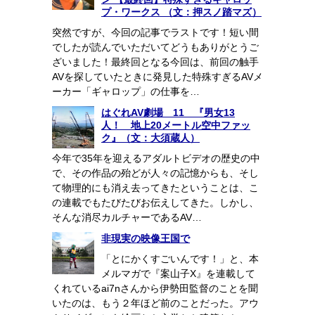
プ・ワークス （文：押スノ踏マズ）
突然ですが、今回の記事でラストです！短い間
でしたが読んでいただいてどうもありがとうご
ざいました！最終回となる今回は、前回の触手
AVを探していたときに発見した特殊すぎるAVメ
ーカー「ギャロップ」の仕事を…
はぐれAV劇場 11 『男女13
人！ 地上20メートル空中ファッ
ク』（文：大須蔵人）
今年で35年を迎えるアダルトビデオの歴史の中
で、その作品の殆どが人々の記憶からも、そし
て物理的にも消え去ってきたということは、こ
の連載でもたびたびお伝えしてきた。しかし、
そんな消尽カルチャーであるAV…
非現実の映像王国で
「とにかくすごいんです！」と、本
メルマガで『案山子X』を連載して
くれているai7nさんから伊勢田監督のことを聞
いたのは、もう２年ほど前のことだった。アウ