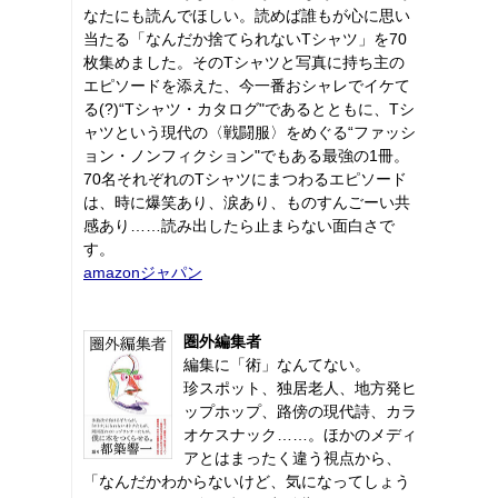
なたにも読んでほしい。読めば誰もが心に思い
当たる「なんだか捨てられないTシャツ」を70
枚集めました。そのTシャツと写真に持ち主の
エピソードを添えた、今一番おシャレでイケて
る(?)“Tシャツ・カタログ"であるとともに、Tシ
ャツという現代の〈戦闘服〉をめぐる“ファッシ
ョン・ノンフィクション"でもある最強の1冊。
70名それぞれのTシャツにまつわるエピソード
は、時に爆笑あり、涙あり、ものすんごーい共
感あり……読み出したら止まらない面白さで
す。
amazonジャパン
圏外編集者
編集に「術」なんてない。
珍スポット、独居老人、地方発ヒ
ップホップ、路傍の現代詩、カラ
オケスナック……。ほかのメディ
アとはまったく違う視点から、
「なんだかわからないけど、気になってしょう