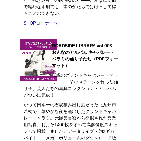
で精巧な印刷でも、本のかたちではけっして得
ることのできない。
SHOPコーナーへ
ROADSIDE LIBRARY vol.003
おんなのアルバム キャバレー・
ベラミの踊り子たち（PDFフォー
マット）
伝説のグランドキャバレー・ベラ
ミ・・・そのステージを飾った踊
り子、芸人たちの写真コレクション・アルバム
がついに完成！
かつて日本一の石炭積み出し港だった北九州市
若松で、華やかな夜を演出したグランドキャバ
レー・ベラミ。元従業員寮から発掘された営業
用写真、およそ1400枚をすべて高解像度スキャ
ンして掲載しました。データサイズ・約2ギガ
バイト！ メガ・ボリュームのダウンロード版