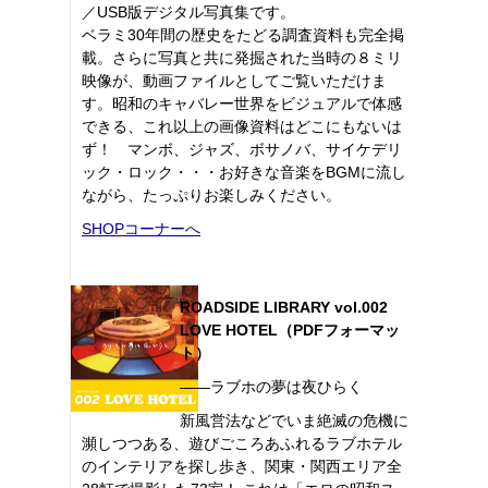
／USB版デジタル写真集です。
ベラミ30年間の歴史をたどる調査資料も完全掲
載。さらに写真と共に発掘された当時の８ミリ
映像が、動画ファイルとしてご覧いただけま
す。昭和のキャバレー世界をビジュアルで体感
できる、これ以上の画像資料はどこにもないは
ず！ マンボ、ジャズ、ボサノバ、サイケデリ
ック・ロック・・・お好きな音楽をBGMに流し
ながら、たっぷりお楽しみください。
SHOPコーナーへ
ROADSIDE LIBRARY vol.002
LOVE HOTEL（PDFフォーマッ
ト）
――ラブホの夢は夜ひらく
新風営法などでいま絶滅の危機に
瀕しつつある、遊びごころあふれるラブホテル
のインテリアを探し歩き、関東・関西エリア全