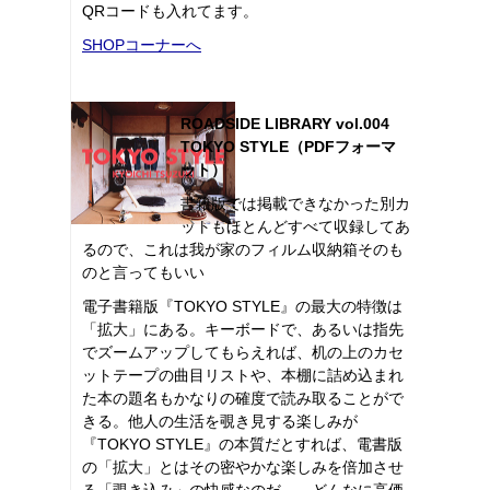
QRコードも入れてます。
SHOPコーナーへ
ROADSIDE LIBRARY vol.004
TOKYO STYLE（PDFフォーマ
ット）
書籍版では掲載できなかった別カ
ットもほとんどすべて収録してあ
るので、これは我が家のフィルム収納箱そのも
のと言ってもいい
電子書籍版『TOKYO STYLE』の最大の特徴は
「拡大」にある。キーボードで、あるいは指先
でズームアップしてもらえれば、机の上のカセ
ットテープの曲目リストや、本棚に詰め込まれ
た本の題名もかなりの確度で読み取ることがで
きる。他人の生活を覗き見する楽しみが
『TOKYO STYLE』の本質だとすれば、電書版
の「拡大」とはその密やかな楽しみを倍加させ
る「覗き込み」の快感なのだ――どんなに高価