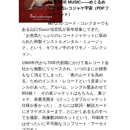
BED SIDE MUSIC――めくるめ
くお色気レコジャケ宇宙（PDFフ
ォーマット）
稀代のレコード・コレクターでも
ある山口‘Gucci’佳宏氏が長年収集してきた、
「お色気たっぷりのレコードジャケットに収め
られた和製インストルメンタル・ミュージッ
ク」という、キワモノ中のキワモノ・コレクシ
ョン。
1960年代から70年代初期にかけて各レコード会
社から無数にリリースされ、いつのまにか跡形
もなく消えてしまった、「夜のムードを高め
る」ためのインスト・レコードという音楽ジャ
ンルがあった。アルバム、シングル盤あわせて
855枚！ その表ジャケットはもちろん、裏ジ
ャケ、表裏見開き（けっこうダブルジャケット
仕様が多かった）、さらには歌詞・解説カード
にオマケポスターまで、とにかくあるものすべ
てを撮影。画像数2660カットという、印刷本で
はぜったいに不可能なコンプリート・アーカイ
ブです！