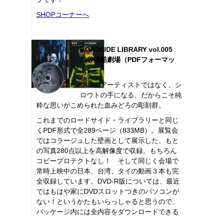
SHOPコーナーへ
ROADSIDE LIBRARY vol.005
渋谷残酷劇場（PDFフォーマッ
ト）
プロのアーティストではなく、シ
ロウトの手になる、だからこそ純
粋な思いがこめられた血みどろの彫刻群。
これまでのロードサイド・ライブラリーと同じ
くPDF形式で全289ページ（833MB）。展覧会
ではコラージュした壁画として展示した、もと
の写真280点以上を高解像度で収録。もちろん
コピープロテクトなし！ そして同じく会場で
常時上映中の日本、台湾、タイの動画３本も完
全収録しています。DVD-R版については、最近
ではもはや家にDVDスロットつきのパソコンが
ない！というかたもいらっしゃると思うので、
パッケージ内には全内容をダウンロードできる