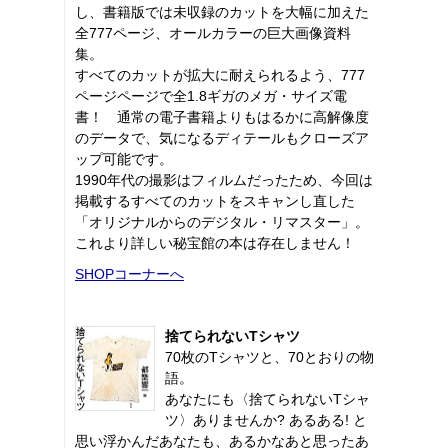
し、書籍版では未収録のカットを大幅に加えた
全777ページ、オールカラーの巨大画像資料
集。
すべてのカットが拡大に耐えられるよう、777
ページページで全1.8ギガのメガ・サイズ電
書！ 通常の電子書籍よりもはるかに高解像度
のデータで、気になるディテールもクローズア
ップ可能です。
1990年代の撮影はフィルムだったため、今回は
掲載するすべてのカットをスキャンし直した
「オリジナルからのデジタル・リマスター」。
これより詳しい秘宝館の本は存在しません！
SHOPコーナーへ
捨てられないTシャツ
70枚のTシャツと、70とおりの物
語。
あなたにも〈捨てられないTシャ
ツ〉ありませんか? あるある! と
思い浮かんだあなたも、あるかなあと思ったあ