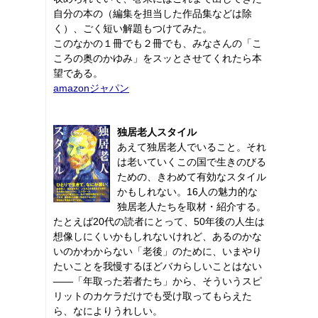
自分の本の（編集を担当した作品集などは除
く）、ごく短い解題もつけてみた。
このなかの１冊でも２冊でも、みなさんの「こ
ころの奥のかゆみ」をスッとさせてくれたら本
望である。
amazonジャパン
独居老人スタイル
あえて独居老人でいること。それ
は老いていくこの国で生きのびる
ための、きわめて有効なスタイル
かもしれない。16人の魅力的な
独居老人たちを取材・紹介する。
たとえば20代の読者にとって、50年後の人生は
想像しにくいかもしれないけれど、あるのかな
いのかわからない「老後」のために、いまやり
たいことを我慢するほどバカらしいことはない
――「年取った若者たち」から、そういうスピ
リットのカケラだけでも受け取ってもらえた
ら、なによりうれしい。