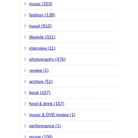
music (203)
fashion (138)
travel (810)
lifestyle (321)
interview (11)
photography (476)
review (1)
archive (51)
book (107)
food & drink (157)
music & DVD review (1)
performance (1)
movie (108)