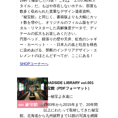
28軒で撮影した73室！ これは「エロの昭和ス
タイル」だ。もはや存在しないホテル、部屋も
数多く収められた貴重なデザイン遺産資料。
『秘宝館』と同じく、書籍版よりも大幅にカッ
ト数を増やし、オリジナルのフィルム版をデジ
タル・リマスターした高解像度データで、ディ
テールの拡大もお楽しみください。
円形ベッド、鏡張りの壁や天井、虹色のシャギ
ー・カーペット・・・日本人の血と吐息を桃色
に染めあげる、禁断のインテリアデザイン・エ
レメントのほとんどすべてが、ここにある！
SHOPコーナーへ
ROADSIDE LIBRARY vol.001
秘宝館（PDFフォーマット）
――秘宝よ永遠に
1993年から2015年まで、20年間
以上にわたって取材してきた秘宝
館。北海道から九州嬉野まで11館の写真を網羅