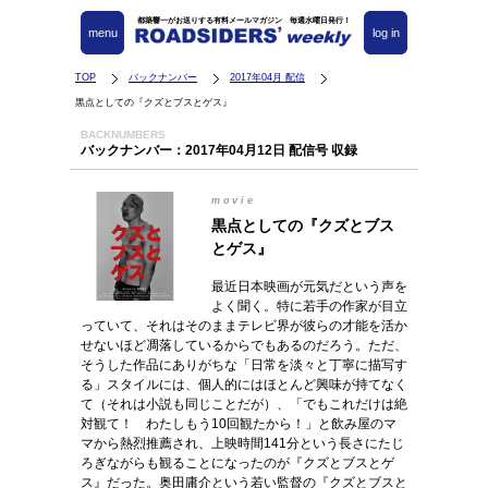
都築響一がお送りする有料メールマガジン 毎週水曜日発行！
menu
log in
TOP
バックナンバー
2017年04月 配信
黒点としての『クズとブスとゲス』
BACKNUMBERS
バックナンバー：2017年04月12日 配信号 収録
movie
黒点としての『クズとブス
とゲス』
最近日本映画が元気だという声を
よく聞く。特に若手の作家が目立
っていて、それはそのままテレビ界が彼らの才能を活か
せないほど凋落しているからでもあるのだろう。ただ、
そうした作品にありがちな「日常を淡々と丁寧に描写す
る」スタイルには、個人的にはほとんど興味が持てなく
て（それは小説も同じことだが）、「でもこれだけは絶
対観て！ わたしもう10回観たから！」と飲み屋のマ
マから熱烈推薦され、上映時間141分という長さにたじ
ろぎながらも観ることになったのが『クズとブスとゲ
ス』だった。奥田庸介という若い監督の『クズとブスと