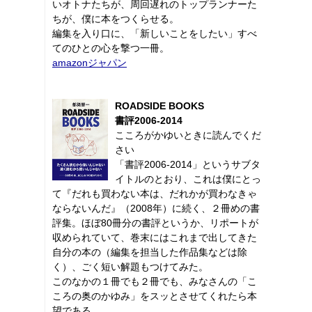
いオトナたちが、周回遅れのトップランナーた
ちが、僕に本をつくらせる。
編集を入り口に、「新しいことをしたい」すべ
てのひとの心を撃つ一冊。
amazonジャパン
ROADSIDE BOOKS
書評2006-2014
こころがかゆいときに読んでくだ
さい
「書評2006-2014」というサブタ
イトルのとおり、これは僕にとっ
て『だれも買わない本は、だれかが買わなきゃ
ならないんだ』（2008年）に続く、２冊めの書
評集。ほぼ80冊分の書評というか、リポートが
収められていて、巻末にはこれまで出してきた
自分の本の（編集を担当した作品集などは除
く）、ごく短い解題もつけてみた。
このなかの１冊でも２冊でも、みなさんの「こ
ころの奥のかゆみ」をスッとさせてくれたら本
望である。