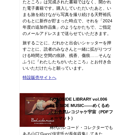
たところ』は完成された書籍ではなく、開かれ
た電子書籍です。購入していただいたあと、い
まも旅を続けながら写真を撮り続ける天野裕氏
のもとに新作が貯まった時点で、それを「2024
年度の追加作品集」のようなかたちで、ご指定
のメールアドレスまで送らせていただきます。
旅するごとに、だれかと出会いシャッターを押
すごとに、読者のみなさんと一緒に拡がりつづ
ける時間と空間の痕跡、残香、傷痕……そんな
ふうに『わたしたちがいたところ』とお付き合
いいただけたらと願っています。
特設販売サイトへ
ROADSIDE LIBRARY vol.006
BED SIDE MUSIC――めくるめ
くお色気レコジャケ宇宙（PDFフ
ォーマット）
稀代のレコード・コレクターでも
ある山口‘Gucci’佳宏氏が長年収集してきた、