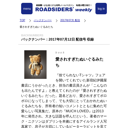
都築響一がお送りする有料メールマガジン 毎週水曜日発行！
menu
log in
TOP
バックナンバー
2017年07月 配信
愛されすぎたぬいぐるみたち
BACKNUMBERS
バックナンバー：2017年07月12日 配信号 収録
book
愛されすぎたぬいぐるみた
ち
『捨てられないTシャツ』フェア
を開いてくれていた新宿紀伊國屋
書店にうかがったとき、担当の書店員さんが「こんなの
も出たんですよ」と教えてくれたのが『愛されすぎたぬ
いぐるみたち』だった。題名どおり、愛されすぎてボロ
ボロになってしまって、でも大切にとっておかれたぬい
ぐるみたちを、所有者の短いコメントとともに集めた可
愛らしい写真集だ。原本の『MUCH LOVED』は2013
年に発売され、大きな話題を呼んだという。著者のマー
ク・ニクソンはダブリンを本拠にするアイルランド人写
真家で、息子が大切にしているピーターラビットを見て