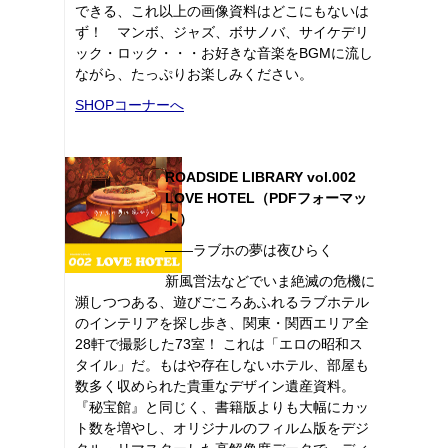
できる、これ以上の画像資料はどこにもないは
ず！ マンボ、ジャズ、ボサノバ、サイケデリ
ック・ロック・・・お好きな音楽をBGMに流し
ながら、たっぷりお楽しみください。
SHOPコーナーへ
ROADSIDE LIBRARY vol.002
LOVE HOTEL（PDFフォーマッ
ト）
――ラブホの夢は夜ひらく
新風営法などでいま絶滅の危機に
瀕しつつある、遊びごころあふれるラブホテル
のインテリアを探し歩き、関東・関西エリア全
28軒で撮影した73室！ これは「エロの昭和ス
タイル」だ。もはや存在しないホテル、部屋も
数多く収められた貴重なデザイン遺産資料。
『秘宝館』と同じく、書籍版よりも大幅にカッ
ト数を増やし、オリジナルのフィルム版をデジ