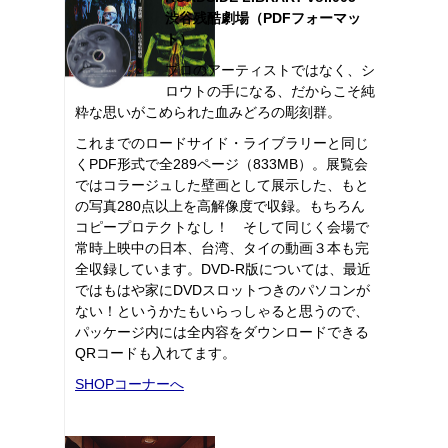
渋谷残酷劇場（PDFフォーマッ
ト）
プロのアーティストではなく、シ
ロウトの手になる、だからこそ純
粋な思いがこめられた血みどろの彫刻群。
これまでのロードサイド・ライブラリーと同じ
くPDF形式で全289ページ（833MB）。展覧会
ではコラージュした壁画として展示した、もと
の写真280点以上を高解像度で収録。もちろん
コピープロテクトなし！ そして同じく会場で
常時上映中の日本、台湾、タイの動画３本も完
全収録しています。DVD-R版については、最近
ではもはや家にDVDスロットつきのパソコンが
ない！というかたもいらっしゃると思うので、
パッケージ内には全内容をダウンロードできる
QRコードも入れてます。
SHOPコーナーへ