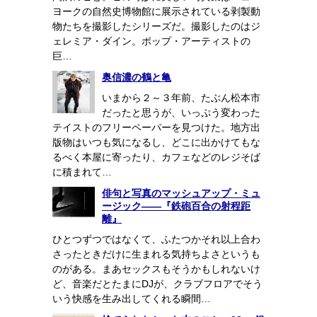
ヨークの自然史博物館に展示されている剥製動
物たちを撮影したシリーズだ。撮影したのはジ
ェレミア・ダイン。ポップ・アーティストの
巨…
奥信濃の鶴と亀
いまから２～３年前、たぶん松本市
だったと思うが、いっぷう変わった
テイストのフリーペーパーを見つけた。地方出
版物はいつも気になるし、どこに出かけてもな
るべく本屋に寄ったり、カフェなどのレジそば
に積まれて…
俳句と写真のマッシュアップ・ミュ
ージック――『鉄砲百合の射程距
離』
ひとつずつではなくて、ふたつかそれ以上合わ
さったときだけに生まれる気持ちよさというも
のがある。まあセックスもそうかもしれないけ
ど、音楽だとたまにDJが、クラブフロアでそう
いう快感を生み出してくれる瞬間…