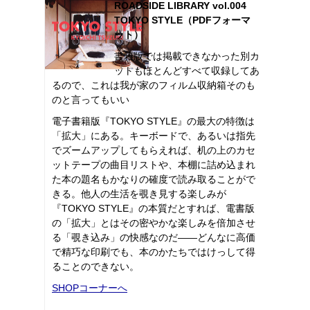
ROADSIDE LIBRARY vol.004
TOKYO STYLE（PDFフォーマ
ット）
書籍版では掲載できなかった別カ
ットもほとんどすべて収録してあ
るので、これは我が家のフィルム収納箱そのも
のと言ってもいい
電子書籍版『TOKYO STYLE』の最大の特徴は
「拡大」にある。キーボードで、あるいは指先
でズームアップしてもらえれば、机の上のカセ
ットテープの曲目リストや、本棚に詰め込まれ
た本の題名もかなりの確度で読み取ることがで
きる。他人の生活を覗き見する楽しみが
『TOKYO STYLE』の本質だとすれば、電書版
の「拡大」とはその密やかな楽しみを倍加させ
る「覗き込み」の快感なのだ――どんなに高価
で精巧な印刷でも、本のかたちではけっして得
ることのできない。
SHOPコーナーへ