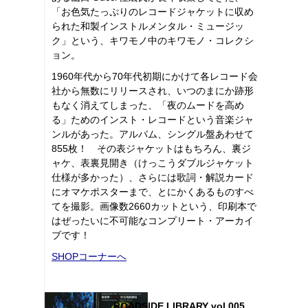
「お色気たっぷりのレコードジャケットに収め
られた和製インストルメンタル・ミュージッ
ク」という、キワモノ中のキワモノ・コレクシ
ョン。
1960年代から70年代初期にかけて各レコード会
社から無数にリリースされ、いつのまにか跡形
もなく消えてしまった、「夜のムードを高め
る」ためのインスト・レコードという音楽ジャ
ンルがあった。アルバム、シングル盤あわせて
855枚！ その表ジャケットはもちろん、裏ジ
ャケ、表裏見開き（けっこうダブルジャケット
仕様が多かった）、さらには歌詞・解説カード
にオマケポスターまで、とにかくあるものすべ
てを撮影。画像数2660カットという、印刷本で
はぜったいに不可能なコンプリート・アーカイ
ブです！
SHOPコーナーへ
ROADSIDE LIBRARY vol.005