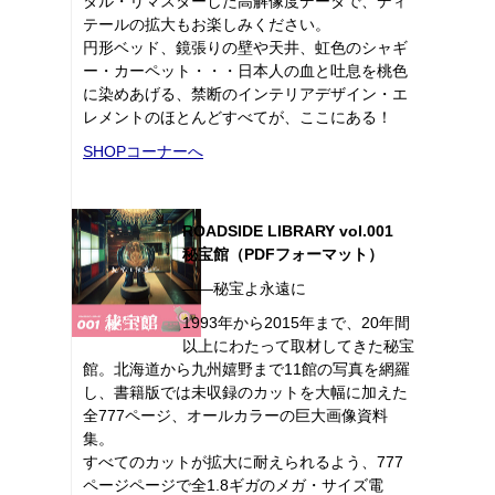
タル・リマスターした高解像度データで、ディ
テールの拡大もお楽しみください。
円形ベッド、鏡張りの壁や天井、虹色のシャギ
ー・カーペット・・・日本人の血と吐息を桃色
に染めあげる、禁断のインテリアデザイン・エ
レメントのほとんどすべてが、ここにある！
SHOPコーナーへ
ROADSIDE LIBRARY vol.001
秘宝館（PDFフォーマット）
――秘宝よ永遠に
1993年から2015年まで、20年間
以上にわたって取材してきた秘宝
館。北海道から九州嬉野まで11館の写真を網羅
し、書籍版では未収録のカットを大幅に加えた
全777ページ、オールカラーの巨大画像資料
集。
すべてのカットが拡大に耐えられるよう、777
ページページで全1.8ギガのメガ・サイズ電