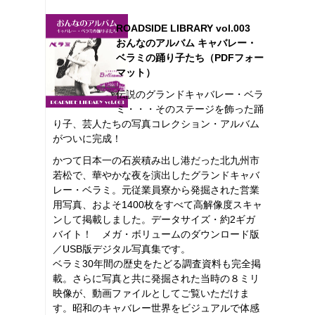
ROADSIDE LIBRARY vol.003
おんなのアルバム キャバレー・
ベラミの踊り子たち（PDFフォー
マット）
伝説のグランドキャバレー・ベラ
ミ・・・そのステージを飾った踊
り子、芸人たちの写真コレクション・アルバム
がついに完成！
かつて日本一の石炭積み出し港だった北九州市
若松で、華やかな夜を演出したグランドキャバ
レー・ベラミ。元従業員寮から発掘された営業
用写真、およそ1400枚をすべて高解像度スキャ
ンして掲載しました。データサイズ・約2ギガ
バイト！ メガ・ボリュームのダウンロード版
／USB版デジタル写真集です。
ベラミ30年間の歴史をたどる調査資料も完全掲
載。さらに写真と共に発掘された当時の８ミリ
映像が、動画ファイルとしてご覧いただけま
す。昭和のキャバレー世界をビジュアルで体感