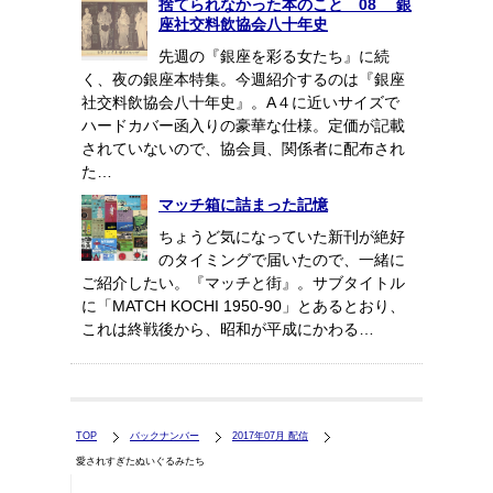
捨てられなかった本のこと 08 銀
座社交料飲協会八十年史
先週の『銀座を彩る女たち』に続
く、夜の銀座本特集。今週紹介するのは『銀座
社交料飲協会八十年史』。A４に近いサイズで
ハードカバー函入りの豪華な仕様。定価が記載
されていないので、協会員、関係者に配布され
た…
マッチ箱に詰まった記憶
ちょうど気になっていた新刊が絶好
のタイミングで届いたので、一緒に
ご紹介したい。『マッチと街』。サブタイトル
に「MATCH KOCHI 1950-90」とあるとおり、
これは終戦後から、昭和が平成にかわる…
TOP
バックナンバー
2017年07月 配信
愛されすぎたぬいぐるみたち