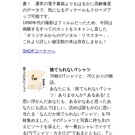
書！ 通常の電子書籍よりもはるかに高解像度
のデータで、気になるディテールもクローズア
ップ可能です。
1990年代の撮影はフィルムだったため、今回は
掲載するすべてのカットをスキャンし直した
「オリジナルからのデジタル・リマスター」。
これより詳しい秘宝館の本は存在しません！
SHOPコーナーへ
捨てられないTシャツ
70枚のTシャツと、70とおりの物
語。
あなたにも〈捨てられないTシャ
ツ〉ありませんか? あるある! と
思い浮かんだあなたも、あるかなあと思ったあ
なたにも読んでほしい。読めば誰もが心に思い
当たる「なんだか捨てられないTシャツ」を70
枚集めました。そのTシャツと写真に持ち主の
エピソードを添えた、今一番おシャレでイケて
る(?)“Tシャツ・カタログ"であるとともに、Tシ