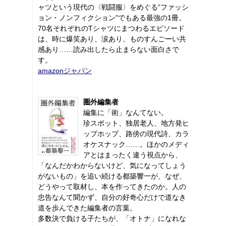
ャツという現代の〈戦闘服〉をめぐる“ファッシ
ョン・ノンフィクション"でもある最強の1冊。
70名それぞれのTシャツにまつわるエピソード
は、時に爆笑あり、涙あり、ものすんごーい共
感あり……読み出したら止まらない面白さで
す。
amazonジャパン
圏外編集者
編集に「術」なんてない。
珍スポット、独居老人、地方発ヒ
ップホップ、路傍の現代詩、カラ
オケスナック……。ほかのメディ
アとはまったく違う視点から、
「なんだかわからないけど、気になってしょう
がないもの」を追い続ける都築響一が、なぜ、
どうやって取材し、本を作ってきたのか。人の
忠告なんて聞かず、自分の好奇心だけで道なき
道を歩んできた編集者の言葉。
多数決で負ける子たちが、「オトナ」になれな