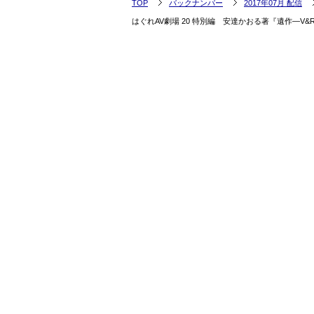
TOP
バックナンバー
2017年07月 配信
はぐれAV劇場 20 特別編 安達かおる著『遺作―V