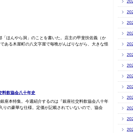
20
20
20
20
京都「ほんやら洞」のことを書いた。店主の甲斐扶佐義（か
店である木屋町の八文字屋で毎晩がんばりながら、大きな怪
20
20
20
20
20
交料飲協会八十年史
20
の銀座本特集。今週紹介するのは『銀座社交料飲協会八十年
入りの豪華な仕様。定価が記載されていないので、協会
20
20
20