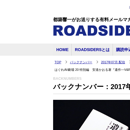
都築響一がお送りする有料メールマ
HOME
ROADSIDERSとは
購読申
TOP
バックナンバー
2017年07月 配信
はぐれAV劇場 20 特別編 安達かおる著『遺作―V
BACKNUMBERS
バックナンバー：2017年