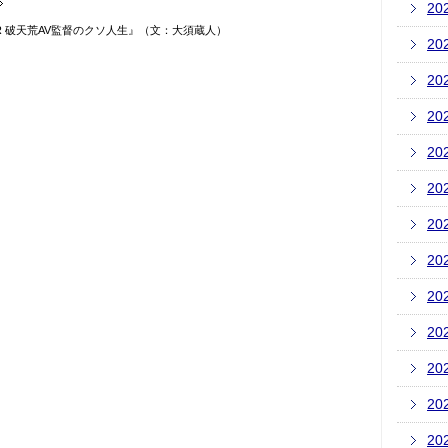
20
&R 破天荒AV監督のクソ人生』（文：大須蔵人）
20
20
20
20
20
20
20
20
20
20
20
20