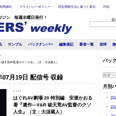
利用規約
プライバシーポリシー
特定商取引法に基づく表示
FAQ
ガジン 毎週水曜日発行！
会
込
サンプル
バックナンバー
編集後記
著者一覧
追悼
無
バッ
&R 破天荒AV監督のクソ人生』（文：大須蔵人）
07月19日 配信号 収録
月別
book
はぐれAV劇場 20 特別編 安達かおる
20
著『遺作―V&R 破天荒AV監督のクソ
20
人生』（文：大須蔵人）