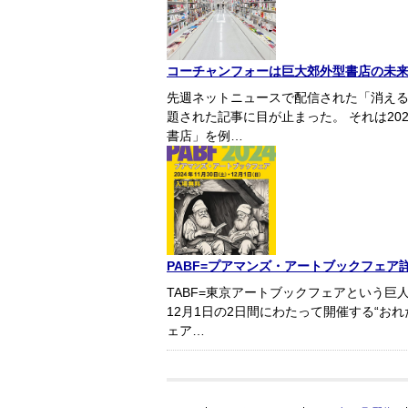
コーチャンフォーは巨大郊外型書店の未
先週ネットニュースで配信された「消え
題された記事に目が止まった。 それは2
書店」を例…
PABF=プアマンズ・アートブックフェア詳
TABF=東京アートブックフェアという巨
12月1日の2日間にわたって開催する“お
ェア…