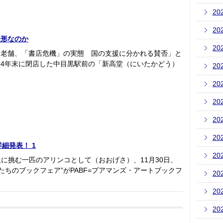
20
20
来形なのか
20
る老舗、「書店危機」の実態 国の支援に分かれる賛否」と
024年末に閉店した中目黒駅前の「新高堂（にいたかどう）
20
20
20
20
20
細発表！ 1
20
人に挑む一匹のアリンコとして（おおげさ）、11月30日、
れたちのブックフェア”がPABF=プアマンズ・アートブックフ
20
20
20