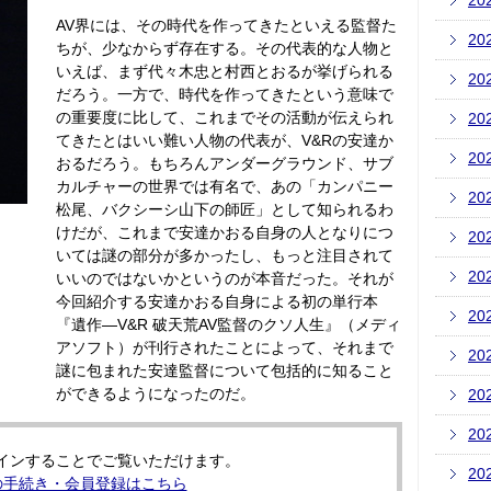
20
AV界には、その時代を作ってきたといえる監督た
20
ちが、少なからず存在する。その代表的な人物と
いえば、まず代々木忠と村西とおるが挙げられる
20
だろう。一方で、時代を作ってきたという意味で
の重要度に比して、これまでその活動が伝えられ
20
てきたとはいい難い人物の代表が、V&Rの安達か
20
おるだろう。もちろんアンダーグラウンド、サブ
カルチャーの世界では有名で、あの「カンパニー
20
松尾、バクシーシ山下の師匠」として知られるわ
けだが、これまで安達かおる自身の人となりにつ
20
いては謎の部分が多かったし、もっと注目されて
20
いいのではないかというのが本音だった。それが
今回紹介する安達かおる自身による初の単行本
20
『遺作―V&R 破天荒AV監督のクソ人生』（メディ
アソフト）が刊行されたことによって、それまで
20
謎に包まれた安達監督について包括的に知ること
ができるようになったのだ。
20
20
インすることでご覧いただけます。
20
の手続き・会員登録はこちら