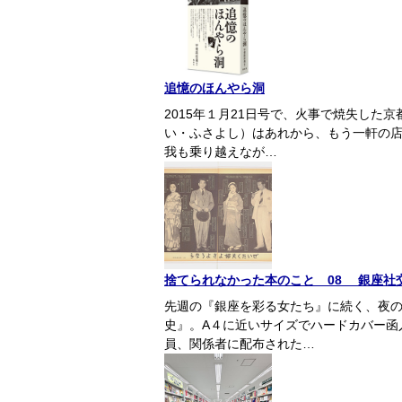
追憶のほんやら洞
2015年１月21日号で、火事で焼失した
い・ふさよし）はあれから、もう一軒の
我も乗り越えなが…
捨てられなかった本のこと 08 銀座社
先週の『銀座を彩る女たち』に続く、夜
史』。A４に近いサイズでハードカバー函
員、関係者に配布された…