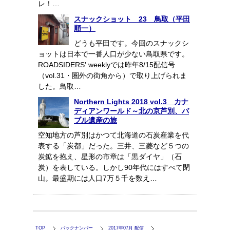
レ！…
スナックショット 23 鳥取（平田
順一）
どうも平田です。今回のスナックシ
ョットは日本で一番人口が少ない鳥取県です。
ROADSIDERS' weeklyでは昨年8/15配信号
（vol.31・圏外の街角から）で取り上げられま
した。鳥取…
Northern Lights 2018 vol.3 カナ
ディアンワールド～北の京芦別、バ
ブル遺産の旅
空知地方の芦別はかつて北海道の石炭産業を代
表する「炭都」だった。三井、三菱など５つの
炭鉱を抱え、星形の市章は「黒ダイヤ」（石
炭）を表している。しかし90年代にはすべて閉
山。最盛期には人口7万５千を数え…
TOP
バックナンバー
2017年07月 配信