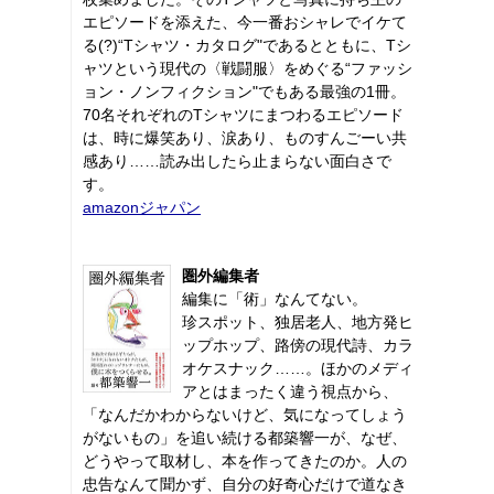
エピソードを添えた、今一番おシャレでイケて
る(?)“Tシャツ・カタログ"であるとともに、Tシ
ャツという現代の〈戦闘服〉をめぐる“ファッシ
ョン・ノンフィクション"でもある最強の1冊。
70名それぞれのTシャツにまつわるエピソード
は、時に爆笑あり、涙あり、ものすんごーい共
感あり……読み出したら止まらない面白さで
す。
amazonジャパン
圏外編集者
編集に「術」なんてない。
珍スポット、独居老人、地方発ヒ
ップホップ、路傍の現代詩、カラ
オケスナック……。ほかのメディ
アとはまったく違う視点から、
「なんだかわからないけど、気になってしょう
がないもの」を追い続ける都築響一が、なぜ、
どうやって取材し、本を作ってきたのか。人の
忠告なんて聞かず、自分の好奇心だけで道なき