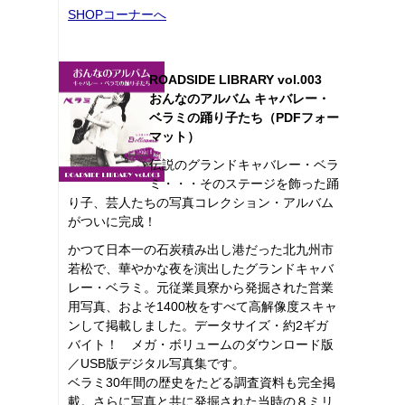
SHOPコーナーへ
ROADSIDE LIBRARY vol.003
おんなのアルバム キャバレー・
ベラミの踊り子たち（PDFフォー
マット）
伝説のグランドキャバレー・ベラ
ミ・・・そのステージを飾った踊
り子、芸人たちの写真コレクション・アルバム
がついに完成！
かつて日本一の石炭積み出し港だった北九州市
若松で、華やかな夜を演出したグランドキャバ
レー・ベラミ。元従業員寮から発掘された営業
用写真、およそ1400枚をすべて高解像度スキャ
ンして掲載しました。データサイズ・約2ギガ
バイト！ メガ・ボリュームのダウンロード版
／USB版デジタル写真集です。
ベラミ30年間の歴史をたどる調査資料も完全掲
載。さらに写真と共に発掘された当時の８ミリ