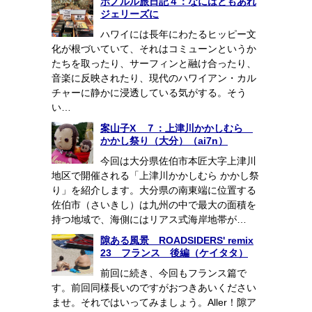
ホノルル旅日記４：なにはともあれ
ジェリーズに
ハワイには長年にわたるヒッピー文
化が根づいていて、それはコミューンというか
たちを取ったり、サーフィンと融け合ったり、
音楽に反映されたり、現代のハワイアン・カル
チャーに静かに浸透している気がする。そう
い…
案山子X ７：上津川かかしむら
かかし祭り（大分）（ai7n）
今回は大分県佐伯市本匠大字上津川
地区で開催される「上津川かかしむら かかし祭
り」を紹介します。大分県の南東端に位置する
佐伯市（さいきし）は九州の中で最大の面積を
持つ地域で、海側にはリアス式海岸地帯が…
隙ある風景 ROADSIDERS' remix
23 フランス 後編（ケイタタ）
前回に続き、今回もフランス篇で
す。前回同様長いのですがおつきあいください
ませ。それではいってみましょう。Aller！隙ア