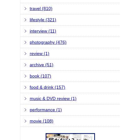
travel (810)
lifestyle (321)
interview (11)
photography (476)
review (1)
archive (51)
book (107)
food & drink (157)
music & DVD review (1)
performance (1)
movie (108)