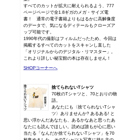
すべてのカットが拡大に耐えられるよう、777
ページページで全1.8ギガのメガ・サイズ電
書！ 通常の電子書籍よりもはるかに高解像度
のデータで、気になるディテールもクローズア
ップ可能です。
1990年代の撮影はフィルムだったため、今回は
掲載するすべてのカットをスキャンし直した
「オリジナルからのデジタル・リマスター」。
これより詳しい秘宝館の本は存在しません！
SHOPコーナーへ
捨てられないTシャツ
70枚のTシャツと、70とおりの物
語。
あなたにも〈捨てられないTシャ
ツ〉ありませんか? あるある! と
思い浮かんだあなたも、あるかなあと思ったあ
なたにも読んでほしい。読めば誰もが心に思い
当たる「なんだか捨てられないTシャツ」を70
枚集めました。そのTシャツと写真に持ち主の