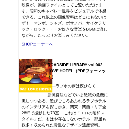
映像が、動画ファイルとしてご覧いただけま
す。昭和のキャバレー世界をビジュアルで体感
できる、これ以上の画像資料はどこにもないは
ず！ マンボ、ジャズ、ボサノバ、サイケデリ
ック・ロック・・・お好きな音楽をBGMに流し
ながら、たっぷりお楽しみください。
SHOPコーナーへ
ROADSIDE LIBRARY vol.002
LOVE HOTEL（PDFフォーマッ
ト）
――ラブホの夢は夜ひらく
新風営法などでいま絶滅の危機に
瀕しつつある、遊びごころあふれるラブホテル
のインテリアを探し歩き、関東・関西エリア全
28軒で撮影した73室！ これは「エロの昭和ス
タイル」だ。もはや存在しないホテル、部屋も
数多く収められた貴重なデザイン遺産資料。