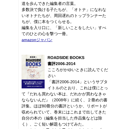
道を歩んできた編集者の言葉。
多数決で負ける子たちが、「オトナ」になれな
いオトナたちが、周回遅れのトップランナーた
ちが、僕に本をつくらせる。
編集を入り口に、「新しいことをしたい」すべ
てのひとの心を撃つ一冊。
amazonジャパン
ROADSIDE BOOKS
書評2006-2014
こころがかゆいときに読んでくだ
さい
「書評2006-2014」というサブタ
イトルのとおり、これは僕にとっ
て『だれも買わない本は、だれかが買わなきゃ
ならないんだ』（2008年）に続く、２冊めの書
評集。ほぼ80冊分の書評というか、リポートが
収められていて、巻末にはこれまで出してきた
自分の本の（編集を担当した作品集などは除
く）、ごく短い解題もつけてみた。