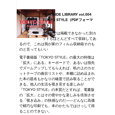
ROADSIDE LIBRARY vol.004
TOKYO STYLE（PDFフォーマ
ット）
書籍版では掲載できなかった別カ
ットもほとんどすべて収録してあ
るので、これは我が家のフィルム収納箱そのも
のと言ってもいい
電子書籍版『TOKYO STYLE』の最大の特徴は
「拡大」にある。キーボードで、あるいは指先
でズームアップしてもらえれば、机の上のカセ
ットテープの曲目リストや、本棚に詰め込まれ
た本の題名もかなりの確度で読み取ることがで
きる。他人の生活を覗き見する楽しみが
『TOKYO STYLE』の本質だとすれば、電書版
の「拡大」とはその密やかな楽しみを倍加させ
る「覗き込み」の快感なのだ――どんなに高価
で精巧な印刷でも、本のかたちではけっして得
ることのできない。