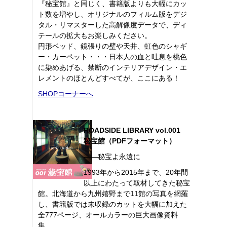
『秘宝館』と同じく、書籍版よりも大幅にカッ
ト数を増やし、オリジナルのフィルム版をデジ
タル・リマスターした高解像度データで、ディ
テールの拡大もお楽しみください。
円形ベッド、鏡張りの壁や天井、虹色のシャギ
ー・カーペット・・・日本人の血と吐息を桃色
に染めあげる、禁断のインテリアデザイン・エ
レメントのほとんどすべてが、ここにある！
SHOPコーナーへ
ROADSIDE LIBRARY vol.001
秘宝館（PDFフォーマット）
――秘宝よ永遠に
1993年から2015年まで、20年間
以上にわたって取材してきた秘宝
館。北海道から九州嬉野まで11館の写真を網羅
し、書籍版では未収録のカットを大幅に加えた
全777ページ、オールカラーの巨大画像資料
集。