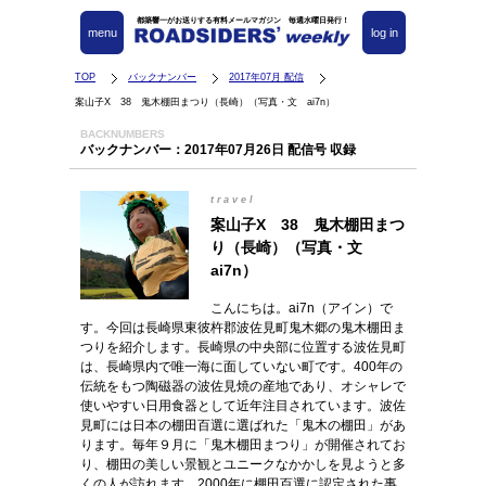
都築響一がお送りする有料メールマガジン 毎週水曜日発行！
menu
log in
TOP
バックナンバー
2017年07月 配信
案山子X 38 鬼木棚田まつり（長崎）（写真・文 ai7n）
BACKNUMBERS
バックナンバー：2017年07月26日 配信号 収録
travel
案山子X 38 鬼木棚田まつ
り（長崎）（写真・文
ai7n）
こんにちは。ai7n（アイン）で
す。今回は長崎県東彼杵郡波佐見町鬼木郷の鬼木棚田ま
つりを紹介します。長崎県の中央部に位置する波佐見町
は、長崎県内で唯一海に面していない町です。400年の
伝統をもつ陶磁器の波佐見焼の産地であり、オシャレで
使いやすい日用食器として近年注目されています。波佐
見町には日本の棚田百選に選ばれた「鬼木の棚田」があ
ります。毎年９月に「鬼木棚田まつり」が開催されてお
り、棚田の美しい景観とユニークなかかしを見ようと多
くの人が訪れます。2000年に棚田百選に認定された事