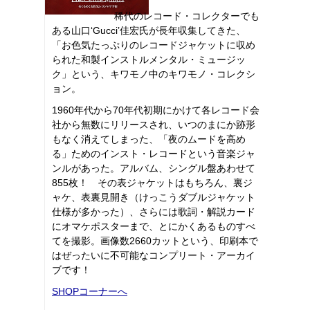
稀代のレコード・コレクターでも
ある山口‘Gucci’佳宏氏が長年収集してきた、
「お色気たっぷりのレコードジャケットに収め
られた和製インストルメンタル・ミュージッ
ク」という、キワモノ中のキワモノ・コレクシ
ョン。
1960年代から70年代初期にかけて各レコード会
社から無数にリリースされ、いつのまにか跡形
もなく消えてしまった、「夜のムードを高め
る」ためのインスト・レコードという音楽ジャ
ンルがあった。アルバム、シングル盤あわせて
855枚！ その表ジャケットはもちろん、裏ジ
ャケ、表裏見開き（けっこうダブルジャケット
仕様が多かった）、さらには歌詞・解説カード
にオマケポスターまで、とにかくあるものすべ
てを撮影。画像数2660カットという、印刷本で
はぜったいに不可能なコンプリート・アーカイ
ブです！
SHOPコーナーへ