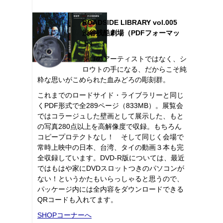
ROADSIDE LIBRARY vol.005
渋谷残酷劇場（PDFフォーマッ
ト）
プロのアーティストではなく、シ
ロウトの手になる、だからこそ純
粋な思いがこめられた血みどろの彫刻群。
これまでのロードサイド・ライブラリーと同じ
くPDF形式で全289ページ（833MB）。展覧会
ではコラージュした壁画として展示した、もと
の写真280点以上を高解像度で収録。もちろん
コピープロテクトなし！ そして同じく会場で
常時上映中の日本、台湾、タイの動画３本も完
全収録しています。DVD-R版については、最近
ではもはや家にDVDスロットつきのパソコンが
ない！というかたもいらっしゃると思うので、
パッケージ内には全内容をダウンロードできる
QRコードも入れてます。
SHOPコーナーへ