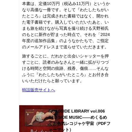
本書は、定価10万円（税込み11万円）というか
なり高価な一冊です。そして『わたしたちがい
たところ』は完成された書籍ではなく、開かれ
た電子書籍です。購入していただいたあと、い
まも旅を続けながら写真を撮り続ける天野裕氏
のもとに新作が貯まった時点で、それを「2024
年度の追加作品集」のようなかたちで、ご指定
のメールアドレスまで送らせていただきます。
旅するごとに、だれかと出会いシャッターを押
すごとに、読者のみなさんと一緒に拡がりつづ
ける時間と空間の痕跡、残香、傷痕……そんな
ふうに『わたしたちがいたところ』とお付き合
いいただけたらと願っています。
特設販売サイトへ
ROADSIDE LIBRARY vol.006
BED SIDE MUSIC――めくるめ
くお色気レコジャケ宇宙（PDFフ
ォーマット）