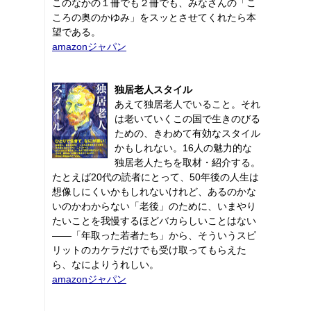
このなかの１冊でも２冊でも、みなさんの「こ
ころの奥のかゆみ」をスッとさせてくれたら本
望である。
amazonジャパン
独居老人スタイル
あえて独居老人でいること。それ
は老いていくこの国で生きのびる
ための、きわめて有効なスタイル
かもしれない。16人の魅力的な
独居老人たちを取材・紹介する。
たとえば20代の読者にとって、50年後の人生は
想像しにくいかもしれないけれど、あるのかな
いのかわからない「老後」のために、いまやり
たいことを我慢するほどバカらしいことはない
――「年取った若者たち」から、そういうスピ
リットのカケラだけでも受け取ってもらえた
ら、なによりうれしい。
amazonジャパン