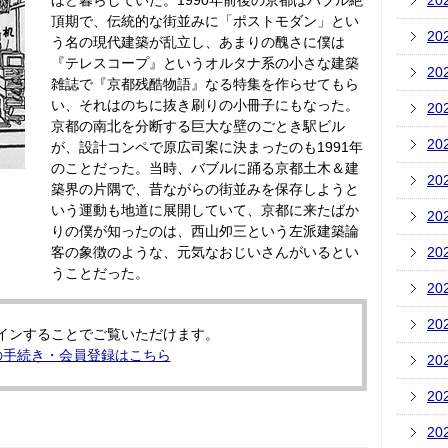
ほど暮らしていた。1990年前後の京都はバブル絶
20
頂期で、伝統的な街並みに「ポストモダン」とい
20
う名の現代建築が乱立し、あまりの醜さに僕は
『テレスコープ』というオルタナ系の小さな建築
20
雑誌で『京都残酷物語』なる特集を作らせてもら
い、それはのちに抜き刷りの小冊子にもなった。
20
京都の南北を分断する巨大な壁のごとき駅ビル
20
が、設計コンペで原広司案に決まったのも1991年
のことだった。当時、バブルに踊る京都土木＆建
20
築界の片隅で、昔ながらの街並みを保存しようと
いう運動も地道に展開していて、京都に来たばか
20
りの僕が知ったのは、西山夘三という左派建築論
客の象徴のような、元気なおじいさんがいるとい
20
うことだった。
20
20
インすることでご覧いただけます。
の手続き・会員登録はこちら
20
20
20