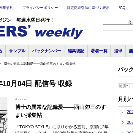
利用規約
プライバシーポリシー
特定商取引法に基づく表示
FAQ
ガジン 毎週水曜日発行！
会
込
サンプル
バックナンバー
編集後記
著者一覧
追悼
無
博士の異常な記録愛――西山夘三のすまい採集帖
バッ
10月04日 配信号 収録
月別
design
博士の異常な記録愛――西山夘三のす
20
まい採集帖
20
『TOKYO STYLE』に取りかかる直前、京都に2年