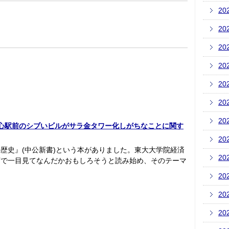
20
20
20
20
20
20
20
 都心駅前のシブいビルがサラ金タワー化しがちなことに関す
20
歴史』(中公新書)という本がありました。東大大学院経済
20
店で一目見てなんだかおもしろそうと読み始め、そのテーマ
20
20
20