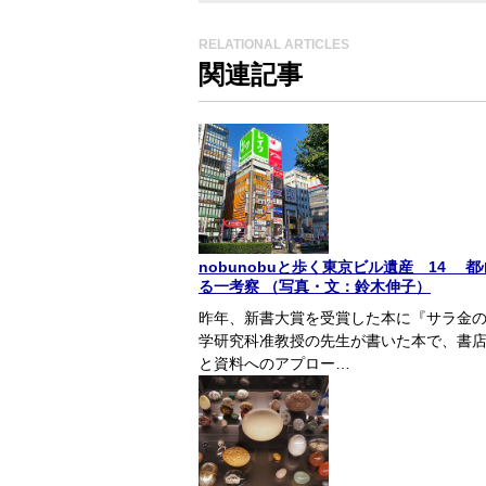
RELATIONAL ARTICLES
関連記事
nobunobuと歩く東京ビル遺産 14
る一考察 （写真・文：鈴木伸子）
昨年、新書大賞を受賞した本に『サラ金の
学研究科准教授の先生が書いた本で、書
と資料へのアプロー…