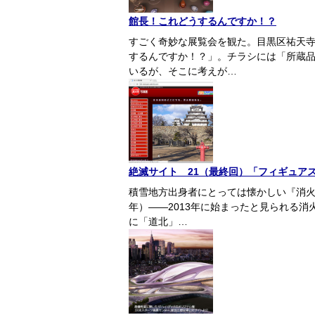
館長！これどうするんですか！？
すごく奇妙な展覧会を観た。目黒区祐天
するんですか！？」。チラシには「所蔵
いるが、そこに考えが…
絶滅サイト 21（最終回）「フィギュア
積雪地方出身者にとっては懐かしい『消火栓
年）――2013年に始まったと見られる
に「道北」…