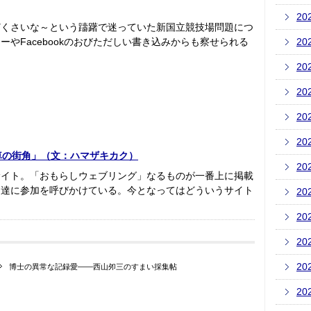
20
どくさいな～という躊躇で迷っていた新国立競技場問題につ
やFacebookのおびただしい書き込みからも察せられる
20
20
20
20
20
車の街角」（文：ハマザキカク）
20
サイト。「おもらしウェブリング」なるものが一番上に掲載
ト達に参加を呼びかけている。今となってはどういうサイト
20
20
20
20
博士の異常な記録愛――西山夘三のすまい採集帖
20