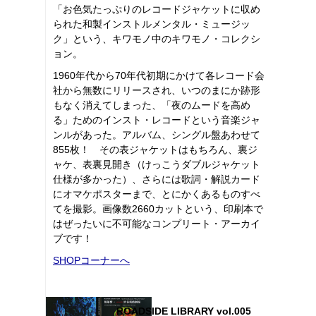
「お色気たっぷりのレコードジャケットに収め
られた和製インストルメンタル・ミュージッ
ク」という、キワモノ中のキワモノ・コレクシ
ョン。
1960年代から70年代初期にかけて各レコード会
社から無数にリリースされ、いつのまにか跡形
もなく消えてしまった、「夜のムードを高め
る」ためのインスト・レコードという音楽ジャ
ンルがあった。アルバム、シングル盤あわせて
855枚！ その表ジャケットはもちろん、裏ジ
ャケ、表裏見開き（けっこうダブルジャケット
仕様が多かった）、さらには歌詞・解説カード
にオマケポスターまで、とにかくあるものすべ
てを撮影。画像数2660カットという、印刷本で
はぜったいに不可能なコンプリート・アーカイ
ブです！
SHOPコーナーへ
ROADSIDE LIBRARY vol.005