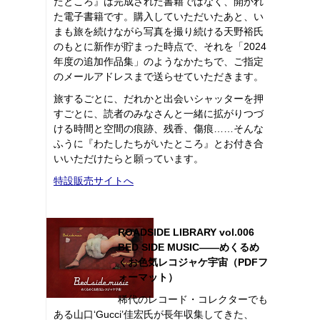
たところ』は完成された書籍ではなく、開かれ
た電子書籍です。購入していただいたあと、い
まも旅を続けながら写真を撮り続ける天野裕氏
のもとに新作が貯まった時点で、それを「2024
年度の追加作品集」のようなかたちで、ご指定
のメールアドレスまで送らせていただきます。
旅するごとに、だれかと出会いシャッターを押
すごとに、読者のみなさんと一緒に拡がりつづ
ける時間と空間の痕跡、残香、傷痕……そんな
ふうに『わたしたちがいたところ』とお付き合
いいただけたらと願っています。
特設販売サイトへ
ROADSIDE LIBRARY vol.006
BED SIDE MUSIC――めくるめ
くお色気レコジャケ宇宙（PDFフ
ォーマット）
稀代のレコード・コレクターでも
ある山口‘Gucci’佳宏氏が長年収集してきた、