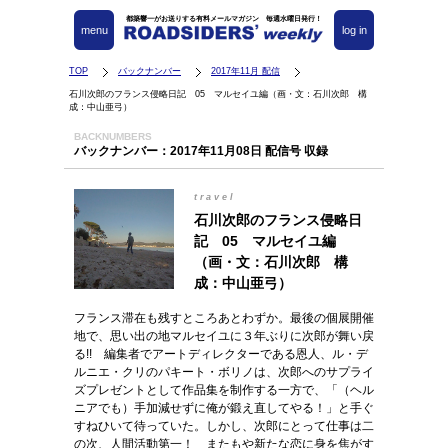
都築響一がお送りする有料メールマガジン 毎週水曜日発行！
menu
log in
TOP
バックナンバー
2017年11月 配信
石川次郎のフランス侵略日記 05 マルセイユ編（画・文：石川次郎 構
成：中山亜弓）
BACKNUMBERS
バックナンバー：2017年11月08日 配信号 収録
travel
石川次郎のフランス侵略日
記 05 マルセイユ編
（画・文：石川次郎 構
成：中山亜弓）
フランス滞在も残すところあとわずか。最後の個展開催
地で、思い出の地マルセイユに３年ぶりに次郎が舞い戻
る!! 編集者でアートディレクターである恩人、ル・デ
ルニエ・クリのパキート・ボリノは、次郎へのサプライ
ズプレゼントとして作品集を制作する一方で、「（ヘル
ニアでも）手加減せずに俺が鍛え直してやる！」と手ぐ
すねひいて待っていた。しかし、次郎にとって仕事は二
の次、人間活動第一！ またもや新たな恋に身を焦がす