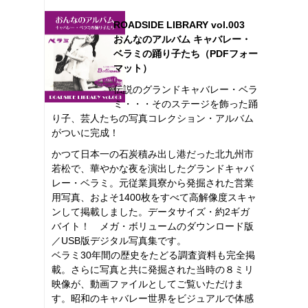
ROADSIDE LIBRARY vol.003
おんなのアルバム キャバレー・
ベラミの踊り子たち（PDFフォー
マット）
伝説のグランドキャバレー・ベラ
ミ・・・そのステージを飾った踊
り子、芸人たちの写真コレクション・アルバム
がついに完成！
かつて日本一の石炭積み出し港だった北九州市
若松で、華やかな夜を演出したグランドキャバ
レー・ベラミ。元従業員寮から発掘された営業
用写真、およそ1400枚をすべて高解像度スキャ
ンして掲載しました。データサイズ・約2ギガ
バイト！ メガ・ボリュームのダウンロード版
／USB版デジタル写真集です。
ベラミ30年間の歴史をたどる調査資料も完全掲
載。さらに写真と共に発掘された当時の８ミリ
映像が、動画ファイルとしてご覧いただけま
す。昭和のキャバレー世界をビジュアルで体感