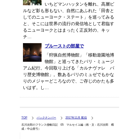
いちどマンハッタンを離れ、高層ビ
ルなど影も形もない、自然にあふれた「田舎と
してのニューヨーク・ステート」を巡ってみる
と、そこには世界の流行の発信地として君臨す
るニューヨークとはまったく正反対の、キッ
チ…
プルーストの部屋で
「狩猟自然博物館」「移動遊園地博
物館」と巡ってきたパリ・ミュージ
アム紀行。今回取り上げる「カルナヴァレ パ
リ歴史博物館」。数あるパリのミュゼでもかな
りのメジャーどころなので、ご存じのかたも多
いはず。し…
TOP
バックナンバー
2017年11月 配信
石川次郎のフランス侵略日記 05 マルセイユ編（画・文：石川次郎 構
成：中山亜弓）