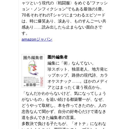
ャツという現代の〈戦闘服〉をめぐる“ファッシ
ョン・ノンフィクション"でもある最強の1冊。
70名それぞれのTシャツにまつわるエピソード
は、時に爆笑あり、涙あり、ものすんごーい共
感あり……読み出したら止まらない面白さで
す。
amazonジャパン
圏外編集者
編集に「術」なんてない。
珍スポット、独居老人、地方発ヒ
ップホップ、路傍の現代詩、カラ
オケスナック……。ほかのメディ
アとはまったく違う視点から、
「なんだかわからないけど、気になってしょう
がないもの」を追い続ける都築響一が、なぜ、
どうやって取材し、本を作ってきたのか。人の
忠告なんて聞かず、自分の好奇心だけで道なき
道を歩んできた編集者の言葉。
多数決で負ける子たちが、「オトナ」になれな