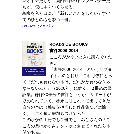
いオトナたちが、周回遅れのトップランナーた
ちが、僕に本をつくらせる。
編集を入り口に、「新しいことをしたい」すべ
てのひとの心を撃つ一冊。
amazonジャパン
ROADSIDE BOOKS
書評2006-2014
こころがかゆいときに読んでくだ
さい
「書評2006-2014」というサブタ
イトルのとおり、これは僕にとっ
て『だれも買わない本は、だれかが買わなきゃ
ならないんだ』（2008年）に続く、２冊めの書
評集。ほぼ80冊分の書評というか、リポートが
収められていて、巻末にはこれまで出してきた
自分の本の（編集を担当した作品集などは除
く）、ごく短い解題もつけてみた。
このなかの１冊でも２冊でも、みなさんの「こ
ころの奥のかゆみ」をスッとさせてくれたら本
望である。