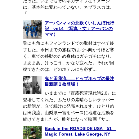
だった。いまでもそのネガティブなイメージ
は、基本的に変わっていない。ネブラスカは、
「…
アーバンママの北欧くいしんぼ旅行
記 vol.4 （写真・文：アーバンの
ママ）
兎にも角にもフィンランドでの取材はすべて終
了した。今日までの旅程では北へ向かうほど寒
く、車での移動のため身体はガチガチになり、
まあまあ、けっこう、かなり疲れた。それが回
復できたのは、どのホテルにも必ず…
鬼と田我流――ヒップホップの最注
目新譜２枚登場！
いままでに『夜露死苦現代詩2.0』に
登場してくれた、ふたりの素晴らしいラッパー
の新譜が、立て続けに発売されます。ひとりめ
は田我流。山梨県一宮をベースに地道な活動を
続けてきましたが、昨年になって映画『サ…
Back in the ROADSIDE USA 51
Magic Forest, Lake George, NY