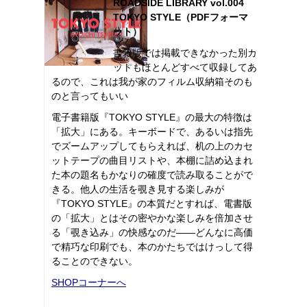
ROADSIDE LIBRARY vol.004
TOKYO STYLE（PDFフォーマ
ット）
書籍版では掲載できなかった別カ
ットもほとんどすべて収録してあ
るので、これは我が家のフィルム収納箱そのも
のと言ってもいい
電子書籍版『TOKYO STYLE』の最大の特徴は
「拡大」にある。キーボードで、あるいは指先
でズームアップしてもらえれば、机の上のカセ
ットテープの曲目リストや、本棚に詰め込まれ
た本の題名もかなりの確度で読み取ることがで
きる。他人の生活を覗き見する楽しみが
『TOKYO STYLE』の本質だとすれば、電書版
の「拡大」とはその密やかな楽しみを倍加させ
る「覗き込み」の快感なのだ――どんなに高価
で精巧な印刷でも、本のかたちではけっして得
ることのできない。
SHOPコーナーへ