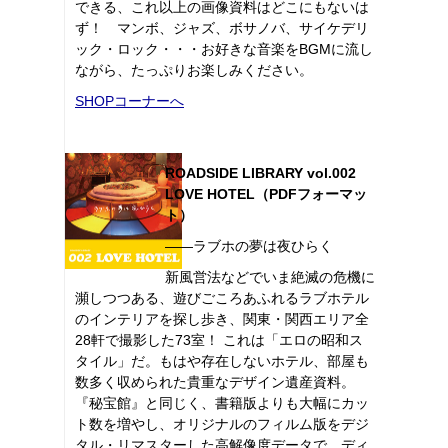
できる、これ以上の画像資料はどこにもないは
ず！ マンボ、ジャズ、ボサノバ、サイケデリ
ック・ロック・・・お好きな音楽をBGMに流し
ながら、たっぷりお楽しみください。
SHOPコーナーへ
ROADSIDE LIBRARY vol.002
LOVE HOTEL（PDFフォーマッ
ト）
――ラブホの夢は夜ひらく
新風営法などでいま絶滅の危機に
瀕しつつある、遊びごころあふれるラブホテル
のインテリアを探し歩き、関東・関西エリア全
28軒で撮影した73室！ これは「エロの昭和ス
タイル」だ。もはや存在しないホテル、部屋も
数多く収められた貴重なデザイン遺産資料。
『秘宝館』と同じく、書籍版よりも大幅にカッ
ト数を増やし、オリジナルのフィルム版をデジ
タル・リマスターした高解像度データで、ディ