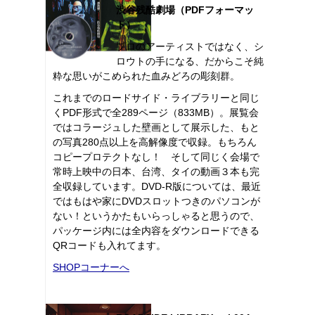
渋谷残酷劇場（PDFフォーマッ
ト）
プロのアーティストではなく、シ
ロウトの手になる、だからこそ純
粋な思いがこめられた血みどろの彫刻群。
これまでのロードサイド・ライブラリーと同じ
くPDF形式で全289ページ（833MB）。展覧会
ではコラージュした壁画として展示した、もと
の写真280点以上を高解像度で収録。もちろん
コピープロテクトなし！ そして同じく会場で
常時上映中の日本、台湾、タイの動画３本も完
全収録しています。DVD-R版については、最近
ではもはや家にDVDスロットつきのパソコンが
ない！というかたもいらっしゃると思うので、
パッケージ内には全内容をダウンロードできる
QRコードも入れてます。
SHOPコーナーへ