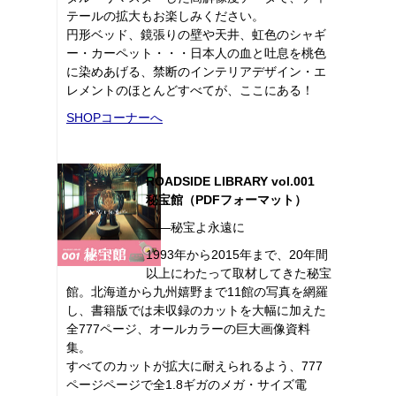
テールの拡大もお楽しみください。
円形ベッド、鏡張りの壁や天井、虹色のシャギ
ー・カーペット・・・日本人の血と吐息を桃色
に染めあげる、禁断のインテリアデザイン・エ
レメントのほとんどすべてが、ここにある！
SHOPコーナーへ
ROADSIDE LIBRARY vol.001
秘宝館（PDFフォーマット）
――秘宝よ永遠に
1993年から2015年まで、20年間
以上にわたって取材してきた秘宝
館。北海道から九州嬉野まで11館の写真を網羅
し、書籍版では未収録のカットを大幅に加えた
全777ページ、オールカラーの巨大画像資料
集。
すべてのカットが拡大に耐えられるよう、777
ページページで全1.8ギガのメガ・サイズ電