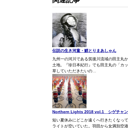
伝説の生き河童・鯉とりまあしゃん
九州一の河川である筑後川流域の田主丸
土地。『珍日本紀行』でも田主丸の「カ
草していただきたいの…
Northern Lights 2018 vol.1 シゲ
短い夏休みにどこか遠くへ行きたくなっ
ライトが空いていた。羽田から女満別空