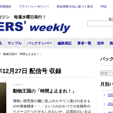
利用規約
プライバシーポリシー
特定商取引法に基づく表示
FAQ
ガジン 毎週水曜日発行！
会
込
サンプル
バックナンバー
編集後記
著者一覧
追悼
無
動物王国の「時間よ止まれ！」
バッ
12月27日 配信号 収録
月別
travel
動物王国の「時間よ止まれ！」
20
薄暗い研究室の棚に並ぶホルマリン漬けの生きも
20
のや骨格標本・・・というのがかつての生物学の
イメージだったかもしれないが、21世紀のいまは