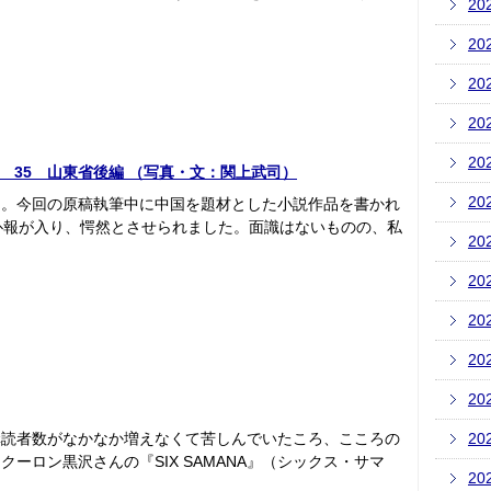
20
20
20
20
20
紀行 35 山東省後編 （写真・文：関上武司）
20
）。今回の原稿執筆中に中国を題材とした小説作品を書かれ
訃報が入り、愕然とさせられました。面識はないものの、私
20
20
20
20
20
購読者数がなかなか増えなくて苦しんでいたころ、こころの
20
ーロン黒沢さんの『SIX SAMANA』（シックス・サマ
20