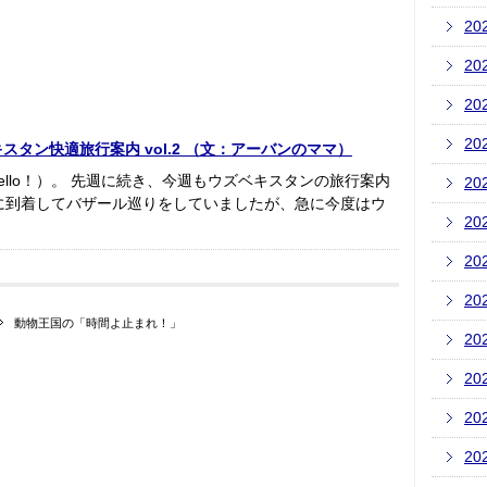
20
20
20
20
タン快適旅行案内 vol.2 （文：アーバンのママ）
llo！）。 先週に続き、今週もウズベキスタンの旅行案内
20
に到着してバザール巡りをしていましたが、急に今度はウ
20
20
20
動物王国の「時間よ止まれ！」
20
20
20
20