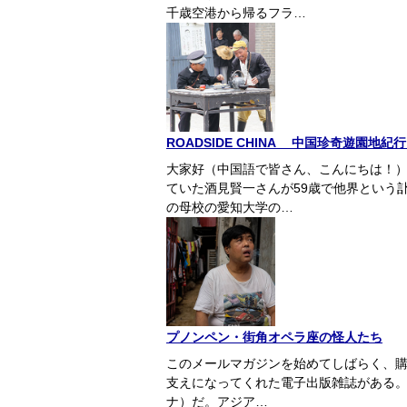
千歳空港から帰るフラ…
ROADSIDE CHINA 中国珍奇遊園地
大家好（中国語で皆さん、こんにちは！
ていた酒見賢一さんが59歳で他界という
の母校の愛知大学の…
プノンペン・街角オペラ座の怪人たち
このメールマガジンを始めてしばらく、
支えになってくれた電子出版雑誌がある。ク
ナ）だ。アジア…