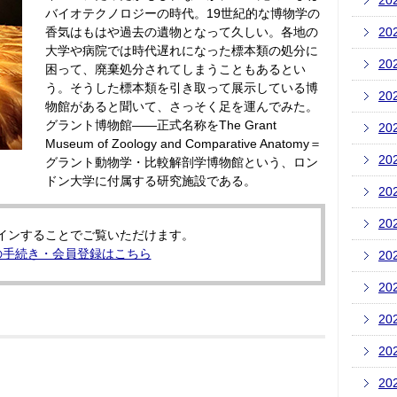
20
バイオテクノロジーの時代。19世紀的な博物学の
香気はもはや過去の遺物となって久しい。各地の
20
大学や病院では時代遅れになった標本類の処分に
20
困って、廃棄処分されてしまうこともあるとい
う。そうした標本類を引き取って展示している博
20
物館があると聞いて、さっそく足を運んでみた。
グラント博物館――正式名称をThe Grant
20
Museum of Zoology and Comparative Anatomy＝
20
グラント動物学・比較解剖学博物館という、ロン
ドン大学に付属する研究施設である。
20
20
インすることでご覧いただけます。
の手続き・会員登録はこちら
20
20
20
20
20