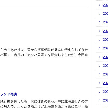
20
20
20
20
20
20
から吉井あたりは、昔から河童伝説が盛んに伝えられてきた
ッパ駅」、吉井の「カッパ公園」を紹介しましたが、今回道
20
20
20
20
20
チャンランド再訪
20
て飛行機を探したら、お盆休みの真っ只中に北海道行きのフ
港に飛んで、たった３泊だけど北海道を西から東に走り、新