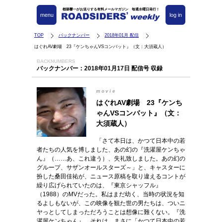
都築響一がお送りする有料メールマガジン 毎週水曜日発行！
menu
log in
TOP
バックナンバー
2018年01月 配信
はぐれAV劇場 23『ケンちゃんVSコンバット』（文：大須蔵人）
BACKNUMBERS
バックナンバー：2018年01月17日 配信号 収録
movie
はぐれAV劇場 23『ケンち
ゃんVSコンバット』（文：
大須蔵人）
「さて本日は、かつて日本中の若
者たちの人気を博しました、あの幻の『洗濯屋ケンちゃ
ん』（……あ、これ違う）、失礼致しました。あの幻の
グループ、サザンオールスターズ～」と、キャスターに
扮した桑田佳祐が、ニュース原稿を取り違えるコントが
繰り広げられていたのは、『東京シャッフル』
（1988）のMVだった。私はまだ幼く、当時の状況を知
るよしもないが、この映像を観た世の男たちは、ついニ
ヤっとしてしまっただろうことは想像に難くない。『洗
濯屋ケンちゃん』。それは、まさに「かつて日本中の若