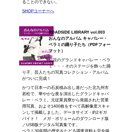
ることのできない。
SHOPコーナーへ
ROADSIDE LIBRARY vol.003
おんなのアルバム キャバレー・
ベラミの踊り子たち（PDFフォー
マット）
伝説のグランドキャバレー・ベラ
ミ・・・そのステージを飾った踊
り子、芸人たちの写真コレクション・アルバム
がついに完成！
かつて日本一の石炭積み出し港だった北九州市
若松で、華やかな夜を演出したグランドキャバ
レー・ベラミ。元従業員寮から発掘された営業
用写真、およそ1400枚をすべて高解像度スキャ
ンして掲載しました。データサイズ・約2ギガ
バイト！ メガ・ボリュームのダウンロード版
／USB版デジタル写真集です。
ベラミ30年間の歴史をたどる調査資料も完全掲