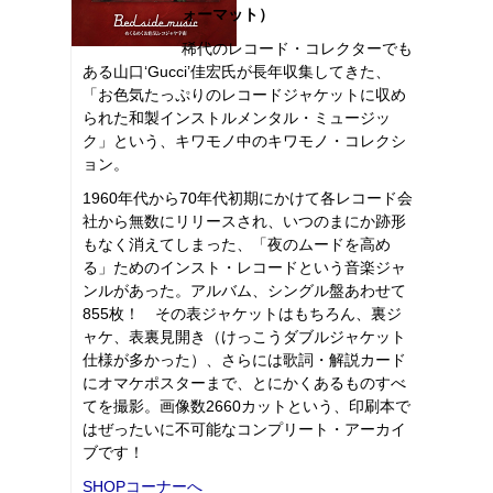
ォーマット）
稀代のレコード・コレクターでも
ある山口‘Gucci’佳宏氏が長年収集してきた、
「お色気たっぷりのレコードジャケットに収め
られた和製インストルメンタル・ミュージッ
ク」という、キワモノ中のキワモノ・コレクシ
ョン。
1960年代から70年代初期にかけて各レコード会
社から無数にリリースされ、いつのまにか跡形
もなく消えてしまった、「夜のムードを高め
る」ためのインスト・レコードという音楽ジャ
ンルがあった。アルバム、シングル盤あわせて
855枚！ その表ジャケットはもちろん、裏ジ
ャケ、表裏見開き（けっこうダブルジャケット
仕様が多かった）、さらには歌詞・解説カード
にオマケポスターまで、とにかくあるものすべ
てを撮影。画像数2660カットという、印刷本で
はぜったいに不可能なコンプリート・アーカイ
ブです！
SHOPコーナーへ