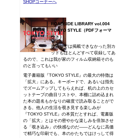
SHOPコーナーへ
ROADSIDE LIBRARY vol.004
TOKYO STYLE（PDFフォーマ
ット）
書籍版では掲載できなかった別カ
ットもほとんどすべて収録してあ
るので、これは我が家のフィルム収納箱そのも
のと言ってもいい
電子書籍版『TOKYO STYLE』の最大の特徴は
「拡大」にある。キーボードで、あるいは指先
でズームアップしてもらえれば、机の上のカセ
ットテープの曲目リストや、本棚に詰め込まれ
た本の題名もかなりの確度で読み取ることがで
きる。他人の生活を覗き見する楽しみが
『TOKYO STYLE』の本質だとすれば、電書版
の「拡大」とはその密やかな楽しみを倍加させ
る「覗き込み」の快感なのだ――どんなに高価
で精巧な印刷でも、本のかたちではけっして得