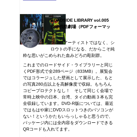
ROADSIDE LIBRARY vol.005
渋谷残酷劇場（PDFフォーマッ
ト）
プロのアーティストではなく、シ
ロウトの手になる、だからこそ純
粋な思いがこめられた血みどろの彫刻群。
これまでのロードサイド・ライブラリーと同じ
くPDF形式で全289ページ（833MB）。展覧会
ではコラージュした壁画として展示した、もと
の写真280点以上を高解像度で収録。もちろん
コピープロテクトなし！ そして同じく会場で
常時上映中の日本、台湾、タイの動画３本も完
全収録しています。DVD-R版については、最近
ではもはや家にDVDスロットつきのパソコンが
ない！というかたもいらっしゃると思うので、
パッケージ内には全内容をダウンロードできる
QRコードも入れてます。