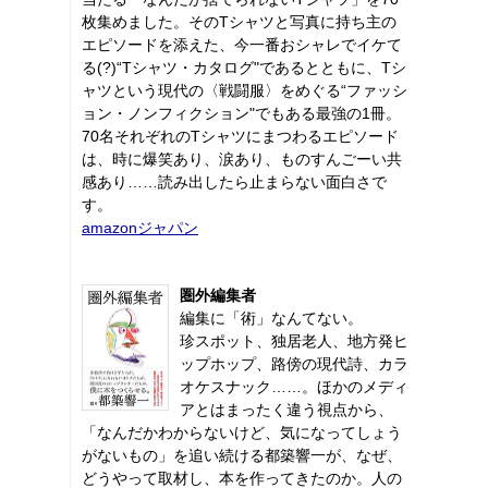
枚集めました。そのTシャツと写真に持ち主の
エピソードを添えた、今一番おシャレでイケて
る(?)“Tシャツ・カタログ"であるとともに、Tシ
ャツという現代の〈戦闘服〉をめぐる“ファッシ
ョン・ノンフィクション"でもある最強の1冊。
70名それぞれのTシャツにまつわるエピソード
は、時に爆笑あり、涙あり、ものすんごーい共
感あり……読み出したら止まらない面白さで
す。
amazonジャパン
圏外編集者
編集に「術」なんてない。
珍スポット、独居老人、地方発ヒ
ップホップ、路傍の現代詩、カラ
オケスナック……。ほかのメディ
アとはまったく違う視点から、
「なんだかわからないけど、気になってしょう
がないもの」を追い続ける都築響一が、なぜ、
どうやって取材し、本を作ってきたのか。人の