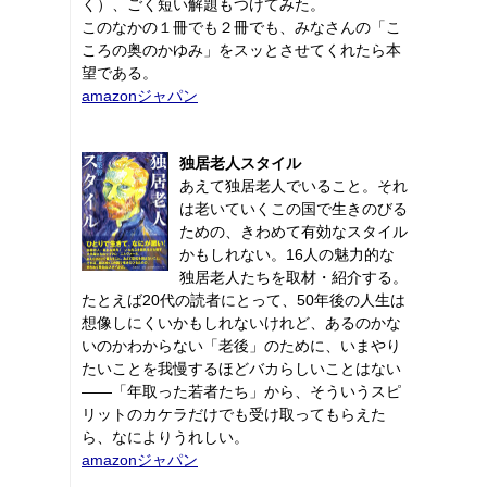
く）、ごく短い解題もつけてみた。
このなかの１冊でも２冊でも、みなさんの「こ
ころの奥のかゆみ」をスッとさせてくれたら本
望である。
amazonジャパン
独居老人スタイル
あえて独居老人でいること。それ
は老いていくこの国で生きのびる
ための、きわめて有効なスタイル
かもしれない。16人の魅力的な
独居老人たちを取材・紹介する。
たとえば20代の読者にとって、50年後の人生は
想像しにくいかもしれないけれど、あるのかな
いのかわからない「老後」のために、いまやり
たいことを我慢するほどバカらしいことはない
――「年取った若者たち」から、そういうスピ
リットのカケラだけでも受け取ってもらえた
ら、なによりうれしい。
amazonジャパン