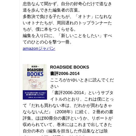
忠告なんて聞かず、自分の好奇心だけで道なき
道を歩んできた編集者の言葉。
多数決で負ける子たちが、「オトナ」になれな
いオトナたちが、周回遅れのトップランナーた
ちが、僕に本をつくらせる。
編集を入り口に、「新しいことをしたい」すべ
てのひとの心を撃つ一冊。
amazonジャパン
ROADSIDE BOOKS
書評2006-2014
こころがかゆいときに読んでくだ
さい
「書評2006-2014」というサブタ
イトルのとおり、これは僕にとっ
て『だれも買わない本は、だれかが買わなきゃ
ならないんだ』（2008年）に続く、２冊めの書
評集。ほぼ80冊分の書評というか、リポートが
収められていて、巻末にはこれまで出してきた
自分の本の（編集を担当した作品集などは除