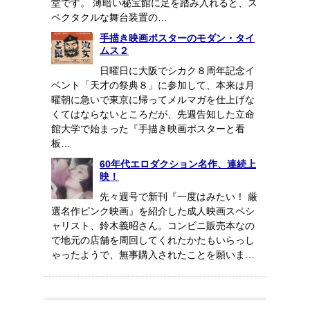
堂です。 薄暗い秘宝館に足を踏み入れると、ス
ペクタクルな舞台装置の…
手描き映画ポスターのモダン・タイ
ムス２
日曜日に大阪でシカク８周年記念イ
ベント「天才の祭典８」に参加して、本来は月
曜朝に急いで東京に帰ってメルマガを仕上げな
くてはならないところだが、先週告知した立命
館大学で始まった『手描き映画ポスターと看
板…
60年代エロダクション名作、連続上
映！
先々週号で新刊『一度はみたい！ 厳
選名作ピンク映画』を紹介した成人映画スペシ
ャリスト、鈴木義昭さん。コンビニ販売本なの
で地元の店舗を周回してくれたかたもいらっし
ゃったようで、無事購入されたことを願いま…