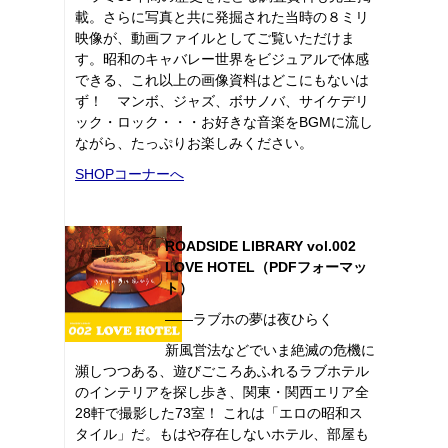
載。さらに写真と共に発掘された当時の８ミリ
映像が、動画ファイルとしてご覧いただけま
す。昭和のキャバレー世界をビジュアルで体感
できる、これ以上の画像資料はどこにもないは
ず！ マンボ、ジャズ、ボサノバ、サイケデリ
ック・ロック・・・お好きな音楽をBGMに流し
ながら、たっぷりお楽しみください。
SHOPコーナーへ
ROADSIDE LIBRARY vol.002
LOVE HOTEL（PDFフォーマッ
ト）
――ラブホの夢は夜ひらく
新風営法などでいま絶滅の危機に
瀕しつつある、遊びごころあふれるラブホテル
のインテリアを探し歩き、関東・関西エリア全
28軒で撮影した73室！ これは「エロの昭和ス
タイル」だ。もはや存在しないホテル、部屋も