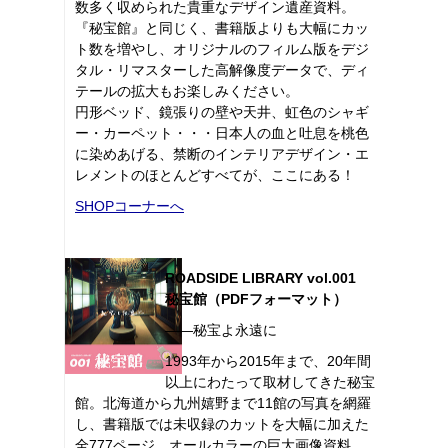
数多く収められた貴重なデザイン遺産資料。
『秘宝館』と同じく、書籍版よりも大幅にカッ
ト数を増やし、オリジナルのフィルム版をデジ
タル・リマスターした高解像度データで、ディ
テールの拡大もお楽しみください。
円形ベッド、鏡張りの壁や天井、虹色のシャギ
ー・カーペット・・・日本人の血と吐息を桃色
に染めあげる、禁断のインテリアデザイン・エ
レメントのほとんどすべてが、ここにある！
SHOPコーナーへ
ROADSIDE LIBRARY vol.001
秘宝館（PDFフォーマット）
――秘宝よ永遠に
1993年から2015年まで、20年間
以上にわたって取材してきた秘宝
館。北海道から九州嬉野まで11館の写真を網羅
し、書籍版では未収録のカットを大幅に加えた
全777ページ、オールカラーの巨大画像資料