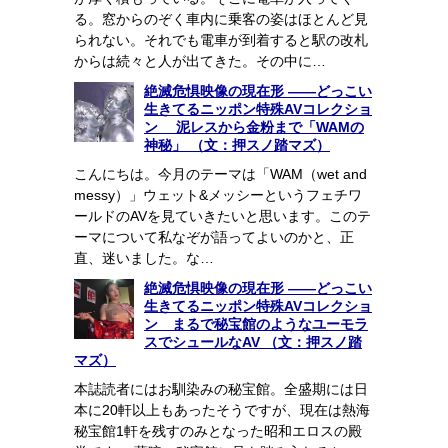
る。窓からのぞく車内に乗客の姿はほとんど見
られない。それでも電車が到着すると駅の改札
からは続々と人が出てきた。その中に…
絶滅危惧映像の現在形 ――どっこい
生きてるニッポン特殊AVコレクショ
ン 泥レスから金粉まで「WAMの
神秘」 （文：押スノ踏マズ）
こんにちは。今月のテーマは「WAM（wet and
messy）」ウェット&メッシーというフェチワ
ールドのAVを見ていきたいと思います。このテ
ーマについて私なぞが語ってよいのかと、正
直、迷いました。な…
絶滅危惧映像の現在形 ――どっこい
生きてるニッポン特殊AVコレクショ
ン まるで秘宝館のようなユーモラ
スでシュールなAV （文：押スノ踏
マズ）
本誌読者にはお馴染みの秘宝館。全盛期には日
本に20軒以上もあったそうですが、現在は熱海
秘宝館1軒を残すのみとなった昭和エロスの殿