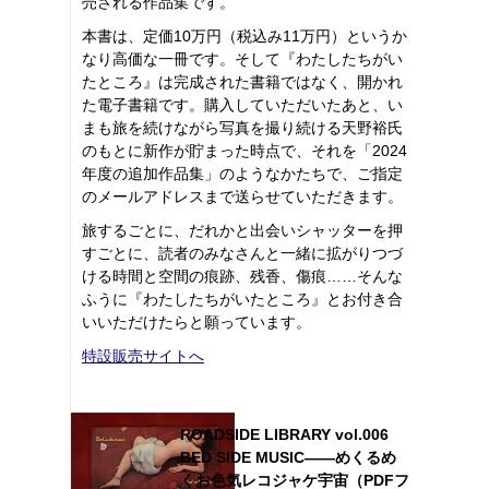
売される作品集です。
本書は、定価10万円（税込み11万円）というか
なり高価な一冊です。そして『わたしたちがい
たところ』は完成された書籍ではなく、開かれ
た電子書籍です。購入していただいたあと、い
まも旅を続けながら写真を撮り続ける天野裕氏
のもとに新作が貯まった時点で、それを「2024
年度の追加作品集」のようなかたちで、ご指定
のメールアドレスまで送らせていただきます。
旅するごとに、だれかと出会いシャッターを押
すごとに、読者のみなさんと一緒に拡がりつづ
ける時間と空間の痕跡、残香、傷痕……そんな
ふうに『わたしたちがいたところ』とお付き合
いいただけたらと願っています。
特設販売サイトへ
ROADSIDE LIBRARY vol.006
BED SIDE MUSIC――めくるめ
くお色気レコジャケ宇宙（PDFフ