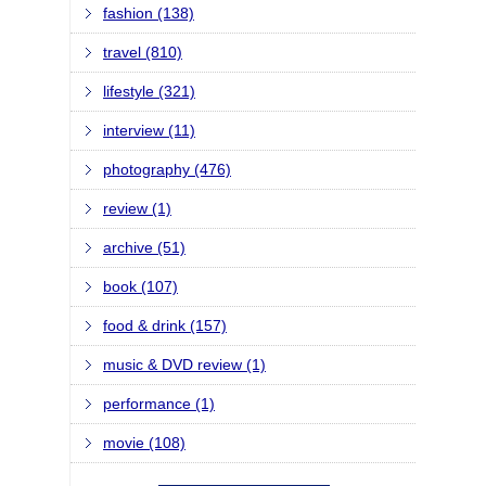
fashion (138)
travel (810)
lifestyle (321)
interview (11)
photography (476)
review (1)
archive (51)
book (107)
food & drink (157)
music & DVD review (1)
performance (1)
movie (108)