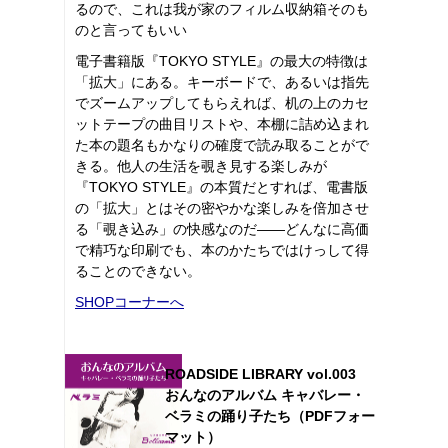
るので、これは我が家のフィルム収納箱そのも
のと言ってもいい
電子書籍版『TOKYO STYLE』の最大の特徴は
「拡大」にある。キーボードで、あるいは指先
でズームアップしてもらえれば、机の上のカセ
ットテープの曲目リストや、本棚に詰め込まれ
た本の題名もかなりの確度で読み取ることがで
きる。他人の生活を覗き見する楽しみが
『TOKYO STYLE』の本質だとすれば、電書版
の「拡大」とはその密やかな楽しみを倍加させ
る「覗き込み」の快感なのだ――どんなに高価
で精巧な印刷でも、本のかたちではけっして得
ることのできない。
SHOPコーナーへ
ROADSIDE LIBRARY vol.003
おんなのアルバム キャバレー・
ベラミの踊り子たち（PDFフォー
マット）