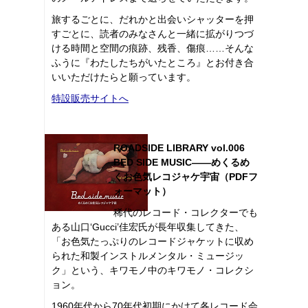
旅するごとに、だれかと出会いシャッターを押
すごとに、読者のみなさんと一緒に拡がりつづ
ける時間と空間の痕跡、残香、傷痕……そんな
ふうに『わたしたちがいたところ』とお付き合
いいただけたらと願っています。
特設販売サイトへ
ROADSIDE LIBRARY vol.006
BED SIDE MUSIC――めくるめ
くお色気レコジャケ宇宙（PDFフ
ォーマット）
稀代のレコード・コレクターでも
ある山口‘Gucci’佳宏氏が長年収集してきた、
「お色気たっぷりのレコードジャケットに収め
られた和製インストルメンタル・ミュージッ
ク」という、キワモノ中のキワモノ・コレクシ
ョン。
1960年代から70年代初期にかけて各レコード会