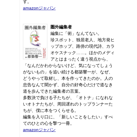
す。
amazonジャパン
圏外編集者
編集に「術」なんてない。
珍スポット、独居老人、地方発ヒ
ップホップ、路傍の現代詩、カラ
オケスナック……。ほかのメディ
アとはまったく違う視点から、
「なんだかわからないけど、気になってしょう
がないもの」を追い続ける都築響一が、なぜ、
どうやって取材し、本を作ってきたのか。人の
忠告なんて聞かず、自分の好奇心だけで道なき
道を歩んできた編集者の言葉。
多数決で負ける子たちが、「オトナ」になれな
いオトナたちが、周回遅れのトップランナーた
ちが、僕に本をつくらせる。
編集を入り口に、「新しいことをしたい」すべ
てのひとの心を撃つ一冊。
amazonジャパン