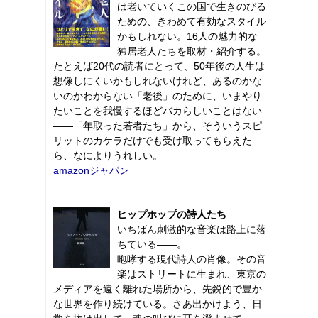
は老いていくこの国で生きのびる
ための、きわめて有効なスタイル
かもしれない。16人の魅力的な
独居老人たちを取材・紹介する。
たとえば20代の読者にとって、50年後の人生は
想像しにくいかもしれないけれど、あるのかな
いのかわからない「老後」のために、いまやり
たいことを我慢するほどバカらしいことはない
――「年取った若者たち」から、そういうスピ
リットのカケラだけでも受け取ってもらえた
ら、なによりうれしい。
amazonジャパン
ヒップホップの詩人たち
いちばん刺激的な音楽は路上に落
ちている――。
咆哮する現代詩人の肖像。その音
楽はストリートに生まれ、東京の
メディアを遠く離れた場所から、先鋭的で豊か
な世界を作り続けている。さあ出かけよう、日