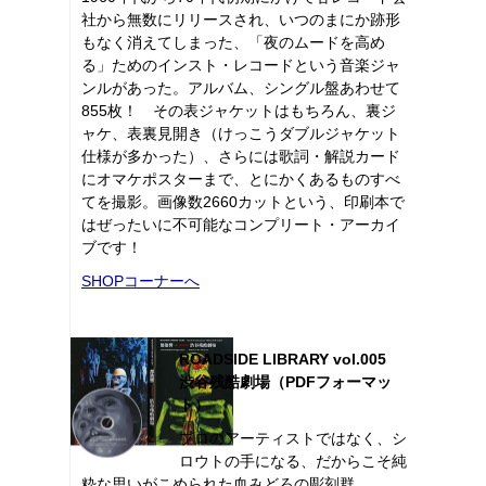
社から無数にリリースされ、いつのまにか跡形
もなく消えてしまった、「夜のムードを高め
る」ためのインスト・レコードという音楽ジャ
ンルがあった。アルバム、シングル盤あわせて
855枚！ その表ジャケットはもちろん、裏ジ
ャケ、表裏見開き（けっこうダブルジャケット
仕様が多かった）、さらには歌詞・解説カード
にオマケポスターまで、とにかくあるものすべ
てを撮影。画像数2660カットという、印刷本で
はぜったいに不可能なコンプリート・アーカイ
ブです！
SHOPコーナーへ
ROADSIDE LIBRARY vol.005
渋谷残酷劇場（PDFフォーマッ
ト）
プロのアーティストではなく、シ
ロウトの手になる、だからこそ純
粋な思いがこめられた血みどろの彫刻群。