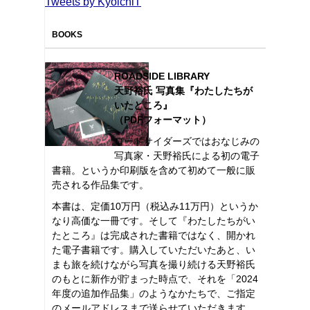
Tweets by KyoichiT
BOOKS
ROADSIDE LIBRARY
天野裕氏 写真集『わたしたちが
いたところ』
（PDFフォーマット）
ロードサイダーズではおなじみの
写真家・天野裕氏による初の電子
書籍。というか印刷版を含めて初めて一般に販
売される作品集です。
本書は、定価10万円（税込み11万円）というか
なり高価な一冊です。そして『わたしたちがい
たところ』は完成された書籍ではなく、開かれ
た電子書籍です。購入していただいたあと、い
まも旅を続けながら写真を撮り続ける天野裕氏
のもとに新作が貯まった時点で、それを「2024
年度の追加作品集」のようなかたちで、ご指定
のメールアドレスまで送らせていただきます。