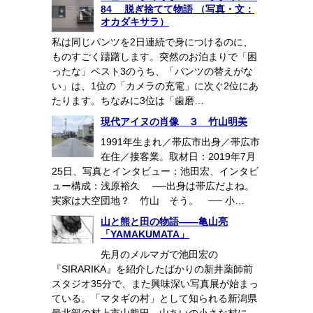
84 脱ぎ捨てて物語 （写真・文：
オカダキサラ）
私は同じパンツを2日連続で身につけるのに、
ものすごく躊躇します。突然のお泊まりで「困
ったな」ベスト3のうち、「パンツの替えがな
い」は、1位の「カメラの充電」に次ぐ2位にあ
たります。ちなみに3位は「歯磨…
現代アイヌの肖像 ３ 竹山明美
1991年生まれ／帯広市出身／帯広市
在住／接客業。取材日：2019年7月
25日、写真とインタビュー：池田宏、インタビ
ュー構成：浅原裕久 ──出身は帯広だよね。
実家は大空団地？ 竹山 そう。 ── 小…
山と熊と田の物語――亀山亮
「YAMAKUMATA」
先月のメルマガで池田宏の
『SIRARIKA』を紹介したばかりの新井薬師前
スタジオ35分で、また興味深い写真展が始まっ
ている。「マタギの村」として知られる新潟県