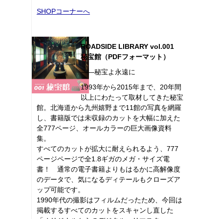
SHOPコーナーへ
ROADSIDE LIBRARY vol.001
秘宝館（PDFフォーマット）
――秘宝よ永遠に
1993年から2015年まで、20年間
以上にわたって取材してきた秘宝
館。北海道から九州嬉野まで11館の写真を網羅
し、書籍版では未収録のカットを大幅に加えた
全777ページ、オールカラーの巨大画像資料
集。
すべてのカットが拡大に耐えられるよう、777
ページページで全1.8ギガのメガ・サイズ電
書！ 通常の電子書籍よりもはるかに高解像度
のデータで、気になるディテールもクローズア
ップ可能です。
1990年代の撮影はフィルムだったため、今回は
掲載するすべてのカットをスキャンし直した