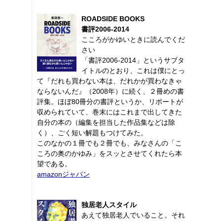
ROADSIDE BOOKS
書評2006-2014
こころがかゆいときに読んでくだ
さい
「書評2006-2014」というサブタ
イトルのとおり、これは僕にとっ
て『だれも買わない本は、だれかが買わなきゃ
ならないんだ』（2008年）に続く、２冊めの書
評集。ほぼ80冊分の書評というか、リポートが
収められていて、巻末にはこれまで出してきた
自分の本の（編集を担当した作品集などは除
く）、ごく短い解題もつけてみた。
このなかの１冊でも２冊でも、みなさんの「こ
ころの奥のかゆみ」をスッとさせてくれたら本
望である。
amazonジャパン
独居老人スタイル
あえて独居老人でいること。それ