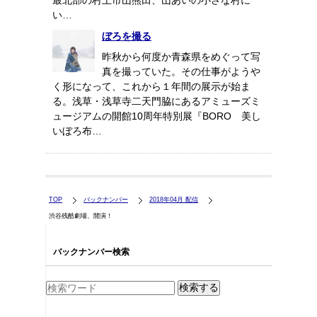
最北部の村上市山熊田、山あいの小さな村に
い…
ぼろを撮る
昨秋から何度か青森県をめぐって写
真を撮っていた。その仕事がようや
く形になって、これから１年間の展示が始ま
る。浅草・浅草寺二天門脇にあるアミューズミ
ュージアムの開館10周年特別展『BORO 美し
いぼろ布…
TOP
バックナンバー
2018年04月 配信
渋谷残酷劇場、開演！
バックナンバー検索