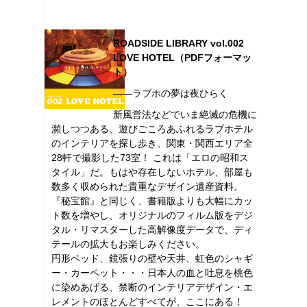
ROADSIDE LIBRARY vol.002
LOVE HOTEL（PDFフォーマッ
ト）
――ラブホの夢は夜ひらく
新風営法などでいま絶滅の危機に
瀕しつつある、遊びごころあふれるラブホテル
のインテリアを探し歩き、関東・関西エリア全
28軒で撮影した73室！ これは「エロの昭和ス
タイル」だ。もはや存在しないホテル、部屋も
数多く収められた貴重なデザイン遺産資料。
『秘宝館』と同じく、書籍版よりも大幅にカッ
ト数を増やし、オリジナルのフィルム版をデジ
タル・リマスターした高解像度データで、ディ
テールの拡大もお楽しみください。
円形ベッド、鏡張りの壁や天井、虹色のシャギ
ー・カーペット・・・日本人の血と吐息を桃色
に染めあげる、禁断のインテリアデザイン・エ
レメントのほとんどすべてが、ここにある！