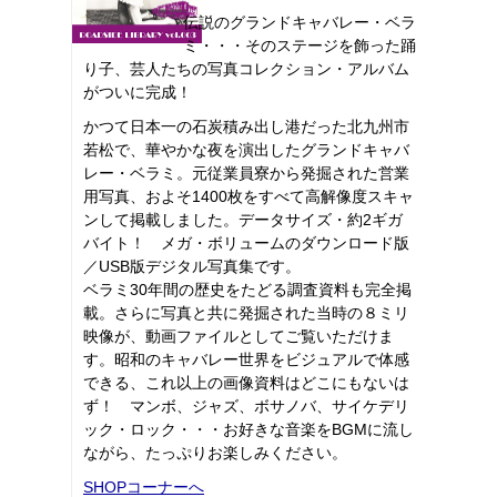
伝説のグランドキャバレー・ベラ
ミ・・・そのステージを飾った踊
り子、芸人たちの写真コレクション・アルバム
がついに完成！
かつて日本一の石炭積み出し港だった北九州市
若松で、華やかな夜を演出したグランドキャバ
レー・ベラミ。元従業員寮から発掘された営業
用写真、およそ1400枚をすべて高解像度スキャ
ンして掲載しました。データサイズ・約2ギガ
バイト！ メガ・ボリュームのダウンロード版
／USB版デジタル写真集です。
ベラミ30年間の歴史をたどる調査資料も完全掲
載。さらに写真と共に発掘された当時の８ミリ
映像が、動画ファイルとしてご覧いただけま
す。昭和のキャバレー世界をビジュアルで体感
できる、これ以上の画像資料はどこにもないは
ず！ マンボ、ジャズ、ボサノバ、サイケデリ
ック・ロック・・・お好きな音楽をBGMに流し
ながら、たっぷりお楽しみください。
SHOPコーナーへ