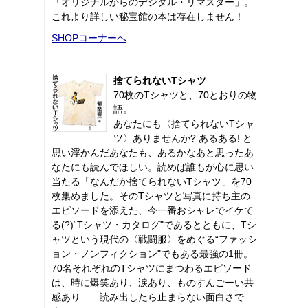
「オリジナルからのデジタル・リマスター」。
これより詳しい秘宝館の本は存在しません！
SHOPコーナーへ
捨てられないTシャツ
70枚のTシャツと、70とおりの物
語。
あなたにも〈捨てられないTシャ
ツ〉ありませんか? あるある! と
思い浮かんだあなたも、あるかなあと思ったあ
なたにも読んでほしい。読めば誰もが心に思い
当たる「なんだか捨てられないTシャツ」を70
枚集めました。そのTシャツと写真に持ち主の
エピソードを添えた、今一番おシャレでイケて
る(?)“Tシャツ・カタログ"であるとともに、Tシ
ャツという現代の〈戦闘服〉をめぐる“ファッシ
ョン・ノンフィクション"でもある最強の1冊。
70名それぞれのTシャツにまつわるエピソード
は、時に爆笑あり、涙あり、ものすんごーい共
感あり……読み出したら止まらない面白さで