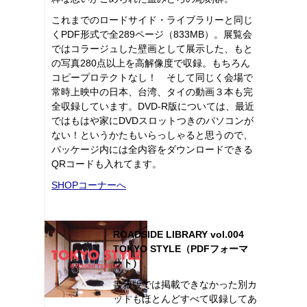
これまでのロードサイド・ライブラリーと同じ
くPDF形式で全289ページ（833MB）。展覧会
ではコラージュした壁画として展示した、もと
の写真280点以上を高解像度で収録。もちろん
コピープロテクトなし！ そして同じく会場で
常時上映中の日本、台湾、タイの動画３本も完
全収録しています。DVD-R版については、最近
ではもはや家にDVDスロットつきのパソコンが
ない！というかたもいらっしゃると思うので、
パッケージ内には全内容をダウンロードできる
QRコードも入れてます。
SHOPコーナーへ
ROADSIDE LIBRARY vol.004
TOKYO STYLE（PDFフォーマ
ット）
書籍版では掲載できなかった別カ
ットもほとんどすべて収録してあ