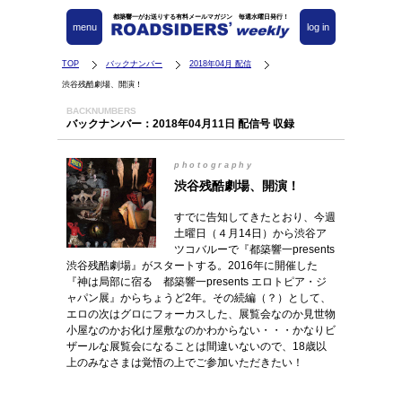
都築響一がお送りする有料メールマガジン 毎週水曜日発行！
menu
log in
TOP
バックナンバー
2018年04月 配信
渋谷残酷劇場、開演！
BACKNUMBERS
バックナンバー：2018年04月11日 配信号 収録
photography
渋谷残酷劇場、開演！
すでに告知してきたとおり、今週
土曜日（４月14日）から渋谷ア
ツコバルーで『都築響一presents
渋谷残酷劇場』がスタートする。2016年に開催した
『神は局部に宿る 都築響一presents エロトピア・ジ
ャパン展』からちょうど2年。その続編（？）として、
エロの次はグロにフォーカスした、展覧会なのか見世物
小屋なのかお化け屋敷なのかわからない・・・かなりビ
ザールな展覧会になることは間違いないので、18歳以
上のみなさまは覚悟の上でご参加いただきたい！