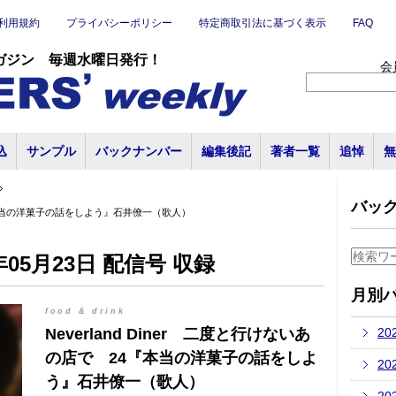
利用規約
プライバシーポリシー
特定商取引法に基づく表示
FAQ
ガジン 毎週水曜日発行！
会
込
サンプル
バックナンバー
編集後記
著者一覧
追悼
無
バッ
24『本当の洋菓子の話をしよう』石井僚一（歌人）
05月23日 配信号 収録
月別
food & drink
Neverland Diner 二度と行けないあ
20
の店で 24『本当の洋菓子の話をしよ
20
う』石井僚一（歌人）