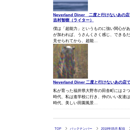
Neverland Diner 二度と行けな
吉村智樹（ライター）
僕は「超能力」というものに強い関心が
が加われば、うさんくさく感じ、できる
見せられてから、超能…
Neverland Diner 二度と行けな
私が育った福井県大野市の田舎町には２
時代、私は進学校に行き、仲のいい友達
時代、美しい田園風景…
TOP
バックナンバー
2018年05月 配信