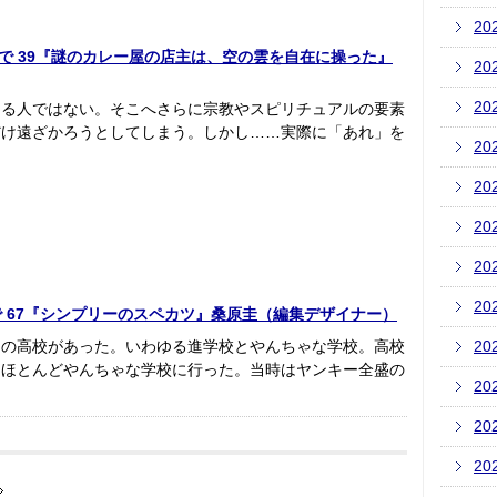
20
いあの店で 39『謎のカレー屋の店主は、空の雲を自在に操った』
20
20
ある人ではない。そこへさらに宗教やスピリチュアルの要素
だけ遠ざかろうとしてしまう。しかし……実際に「あれ」を
20
20
20
20
20
いあの店で 67『シンプリーのスペカツ』桑原圭（編集デザイナー）
つの高校があった。いわゆる進学校とやんちゃな学校。高校
20
はほとんどやんちゃな学校に行った。当時はヤンキー全盛の
20
20
20