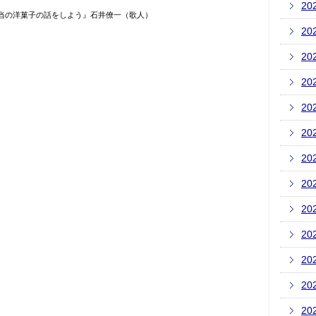
20
24『本当の洋菓子の話をしよう』石井僚一（歌人）
20
20
20
20
20
20
20
20
20
20
20
20