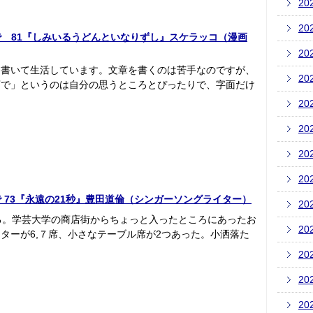
20
20
いあの店で 81『しみいるうどんといなりずし』スケラッコ（漫画
20
を書いて生活しています。文章を書くのは苦手なのですが、
20
店で」というのは自分の思うところとぴったりで、字面だけ
20
20
20
20
あの店で 73『永遠の21秒』豊田道倫（シンガーソングライター）
20
る。学芸大学の商店街からちょっと入ったところにあったお
20
ターが6,７席、小さなテーブル席が2つあった。小洒落た
20
20
20