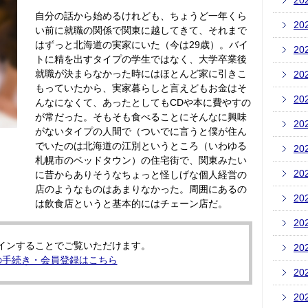
20
自分の話から始めるけれども、ちょうど一年くら
20
い前に就職の関係で関東に越してきて、それまで
はずっと北海道の実家にいた（今は29歳）。バイ
20
トに精を出すタイプの学生ではなく、大学卒業後
就職が決まらなかった時にはほとんど家に引きこ
20
もっていたから、実家暮らしと言えどもお金はそ
20
んなになくて、あったとしてもCDや本に費やすの
が常だった。そもそも食べることにそんなに興味
20
がないタイプの人間で（ついでに言うと僕が住ん
でいたのは北海道の江別というところ（いわゆる
20
札幌市のベッドタウン）の住宅街で、関東みたい
20
に昔からありそうなちょっと怪しげな個人経営の
店のようなものはあまりなかった。周囲にあるの
20
は飲食店というと基本的にはチェーン店だ。
20
インすることでご覧いただけます。
20
の手続き・会員登録はこちら
20
20