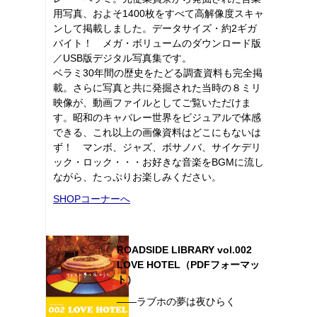
用写真、およそ1400枚をすべて高解像度スキャ
ンして掲載しました。データサイズ・約2ギガ
バイト！ メガ・ボリュームのダウンロード版
／USB版デジタル写真集です。
ベラミ30年間の歴史をたどる調査資料も完全掲
載。さらに写真と共に発掘された当時の８ミリ
映像が、動画ファイルとしてご覧いただけま
す。昭和のキャバレー世界をビジュアルで体感
できる、これ以上の画像資料はどこにもないは
ず！ マンボ、ジャズ、ボサノバ、サイケデリ
ック・ロック・・・お好きな音楽をBGMに流し
ながら、たっぷりお楽しみください。
SHOPコーナーへ
ROADSIDE LIBRARY vol.002
LOVE HOTEL（PDFフォーマッ
ト）
――ラブホの夢は夜ひらく