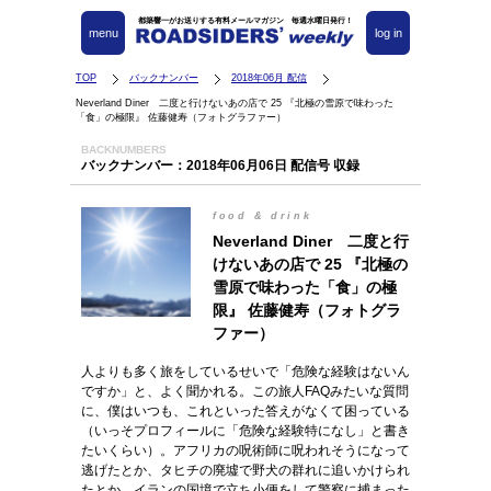
都築響一がお送りする有料メールマガジン 毎週水曜日発行！
menu
log in
TOP
バックナンバー
2018年06月 配信
Neverland Diner 二度と行けないあの店で 25 『北極の雪原で味わった
「食」の極限』 佐藤健寿（フォトグラファー）
BACKNUMBERS
バックナンバー：2018年06月06日 配信号 収録
food & drink
Neverland Diner 二度と行
けないあの店で 25 『北極の
雪原で味わった「食」の極
限』 佐藤健寿（フォトグラ
ファー）
人よりも多く旅をしているせいで「危険な経験はないん
ですか」と、よく聞かれる。この旅人FAQみたいな質問
に、僕はいつも、これといった答えがなくて困っている
（いっそプロフィールに「危険な経験特になし」と書き
たいくらい）。アフリカの呪術師に呪われそうになって
逃げたとか、タヒチの廃墟で野犬の群れに追いかけられ
たとか、イランの国境で立ち小便をして警察に捕まった