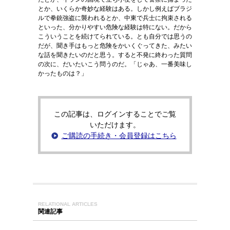
とか、いくらか奇妙な経験はある。しかし例えばブラジ
ルで拳銃強盗に襲われるとか、中東で兵士に拘束される
といった、分かりやすい危険な経験は特にない。だから
こういうことを続けてられている。とも自分では思うの
だが、聞き手はもっと危険をかいくぐってきた、みたい
な話を聞きたいのだと思う。すると不発に終わった質問
の次に、だいたいこう問うのだ。「じゃあ、一番美味し
かったものは？」
この記事は、ログインすることでご覧
いただけます。
ご購読の手続き・会員登録はこちら
RELATIONAL ARTICLES
関連記事