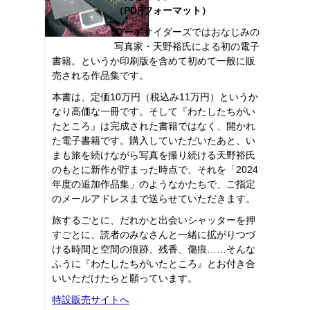
（PDFフォーマット）
ロードサイダーズではおなじみの
写真家・天野裕氏による初の電子
書籍。というか印刷版を含めて初めて一般に販
売される作品集です。
本書は、定価10万円（税込み11万円）というか
なり高価な一冊です。そして『わたしたちがい
たところ』は完成された書籍ではなく、開かれ
た電子書籍です。購入していただいたあと、い
まも旅を続けながら写真を撮り続ける天野裕氏
のもとに新作が貯まった時点で、それを「2024
年度の追加作品集」のようなかたちで、ご指定
のメールアドレスまで送らせていただきます。
旅するごとに、だれかと出会いシャッターを押
すごとに、読者のみなさんと一緒に拡がりつづ
ける時間と空間の痕跡、残香、傷痕……そんな
ふうに『わたしたちがいたところ』とお付き合
いいただけたらと願っています。
特設販売サイトへ