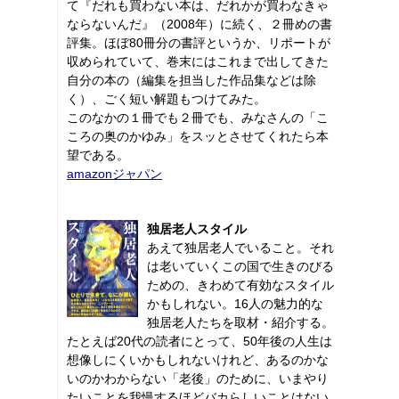
て『だれも買わない本は、だれかが買わなきゃ
ならないんだ』（2008年）に続く、２冊めの書
評集。ほぼ80冊分の書評というか、リポートが
収められていて、巻末にはこれまで出してきた
自分の本の（編集を担当した作品集などは除
く）、ごく短い解題もつけてみた。
このなかの１冊でも２冊でも、みなさんの「こ
ころの奥のかゆみ」をスッとさせてくれたら本
望である。
amazonジャパン
独居老人スタイル
あえて独居老人でいること。それ
は老いていくこの国で生きのびる
ための、きわめて有効なスタイル
かもしれない。16人の魅力的な
独居老人たちを取材・紹介する。
たとえば20代の読者にとって、50年後の人生は
想像しにくいかもしれないけれど、あるのかな
いのかわからない「老後」のために、いまやり
たいことを我慢するほどバカらしいことはない