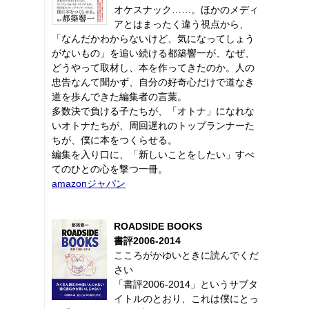
オケスナック……。ほかのメディ
アとはまったく違う視点から、
「なんだかわからないけど、気になってしょう
がないもの」を追い続ける都築響一が、なぜ、
どうやって取材し、本を作ってきたのか。人の
忠告なんて聞かず、自分の好奇心だけで道なき
道を歩んできた編集者の言葉。
多数決で負ける子たちが、「オトナ」になれな
いオトナたちが、周回遅れのトップランナーた
ちが、僕に本をつくらせる。
編集を入り口に、「新しいことをしたい」すべ
てのひとの心を撃つ一冊。
amazonジャパン
ROADSIDE BOOKS
書評2006-2014
こころがかゆいときに読んでくだ
さい
「書評2006-2014」というサブタ
イトルのとおり、これは僕にとっ