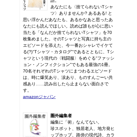
語。
あなたにも〈捨てられないTシャ
ツ〉ありませんか? あるある! と
思い浮かんだあなたも、あるかなあと思ったあ
なたにも読んでほしい。読めば誰もが心に思い
当たる「なんだか捨てられないTシャツ」を70
枚集めました。そのTシャツと写真に持ち主の
エピソードを添えた、今一番おシャレでイケて
る(?)“Tシャツ・カタログ"であるとともに、Tシ
ャツという現代の〈戦闘服〉をめぐる“ファッシ
ョン・ノンフィクション"でもある最強の1冊。
70名それぞれのTシャツにまつわるエピソード
は、時に爆笑あり、涙あり、ものすんごーい共
感あり……読み出したら止まらない面白さで
す。
amazonジャパン
圏外編集者
編集に「術」なんてない。
珍スポット、独居老人、地方発ヒ
ップホップ、路傍の現代詩、カラ