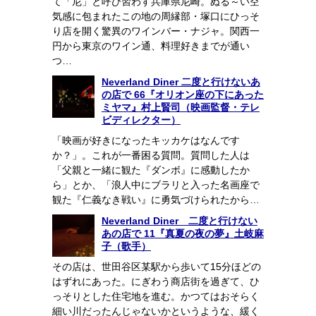
て「尼」と呼び習わす兵庫県尼崎。ぬる～い空
気感に包まれたこの地の周縁部・塚口にひっそ
り店を開く驚異のワインバー・ナジャ。関西一
円から東京のワイン通、料理好きまでが通い
つ…
Neverland Diner 二度と行けないあ
の店で 66『オリオン座の下にあった
ミヤマ』村上賢司（映画監督・テレ
ビディレクター）
「映画が好きになったキッカケはなんです
か？」。これが一番困る質問。質問した人は
「父親と一緒に観た『ダンボ』に感動したか
ら」とか、「浪人中にブラリと入った名画座で
観た『仁義なき戦い』に勇気づけられたから…
Neverland Diner 二度と行けない
あの店で 11『真夏の夜の夢』土岐麻
子（歌手）
その店は、世田谷区某駅から歩いて15分ほどの
はずれにあった。にぎわう商店街を過ぎて、ひ
っそりとした住宅地を進む。かつてはおそらく
細い川だったんじゃないかというような、緩く