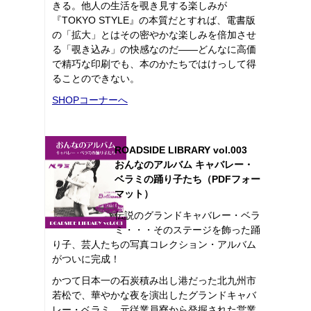
きる。他人の生活を覗き見する楽しみが
『TOKYO STYLE』の本質だとすれば、電書版
の「拡大」とはその密やかな楽しみを倍加させ
る「覗き込み」の快感なのだ――どんなに高価
で精巧な印刷でも、本のかたちではけっして得
ることのできない。
SHOPコーナーへ
ROADSIDE LIBRARY vol.003
おんなのアルバム キャバレー・
ベラミの踊り子たち（PDFフォー
マット）
伝説のグランドキャバレー・ベラ
ミ・・・そのステージを飾った踊
り子、芸人たちの写真コレクション・アルバム
がついに完成！
かつて日本一の石炭積み出し港だった北九州市
若松で、華やかな夜を演出したグランドキャバ
レー・ベラミ。元従業員寮から発掘された営業