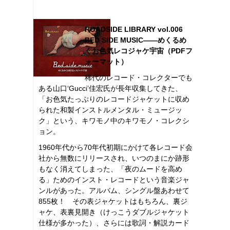
ROADSIDE LIBRARY vol.006
BED SIDE MUSIC――めくるめ
くお色気レコジャケ宇宙（PDFフ
ォーマット）
稀代のレコード・コレクターでも
ある山口‘Gucci’佳宏氏が長年収集してきた、
「お色気たっぷりのレコードジャケットに収め
られた和製インストルメンタル・ミュージッ
ク」という、キワモノ中のキワモノ・コレクシ
ョン。
1960年代から70年代初期にかけて各レコード会
社から無数にリリースされ、いつのまにか跡形
もなく消えてしまった、「夜のムードを高め
る」ためのインスト・レコードという音楽ジャ
ンルがあった。アルバム、シングル盤あわせて
855枚！ その表ジャケットはもちろん、裏ジ
ャケ、表裏見開き（けっこうダブルジャケット
仕様が多かった）、さらには歌詞・解説カード