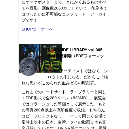
にオマケポスターまで、とにかくあるものすべ
てを撮影。画像数2660カットという、印刷本で
はぜったいに不可能なコンプリート・アーカイ
ブです！
SHOPコーナーへ
ROADSIDE LIBRARY vol.005
渋谷残酷劇場（PDFフォーマッ
ト）
プロのアーティストではなく、シ
ロウトの手になる、だからこそ純
粋な思いがこめられた血みどろの彫刻群。
これまでのロードサイド・ライブラリーと同じ
くPDF形式で全289ページ（833MB）。展覧会
ではコラージュした壁画として展示した、もと
の写真280点以上を高解像度で収録。もちろん
コピープロテクトなし！ そして同じく会場で
常時上映中の日本、台湾、タイの動画３本も完
全収録しています。DVD-R版については、最近