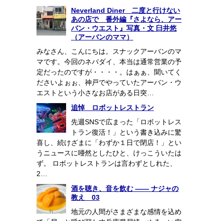
Neverland Diner 二度と行けない
あの店で 番外編『さよなら、アー
バン・ウエスト』写真・文 臼井悠
（アーバンのママ）
みなさん、こんにちは。スナックアーバンのマ
マです。今回のネバダイ、本当は通常営業の予
定だったのですが・・・・。はぁぁ、聞いてく
ださいよぉぉ、神戸でやっていたアーバン・ウ
エストという小さなお店がある日突…
追悼 ロボットレストラン
先週SNSで広まった「ロボットレス
トラン復活！」という書き込みに驚
喜し、続けざまに「わずか１日で閉店！」とい
うニュースに唖然としたひと、けっこういたは
ず。 ロボットレストランは言わずとしれた、
2…
酒を聴き、音を飲む ―― ナジャの
教え 03
地元の人間がさまざまな感情を込め