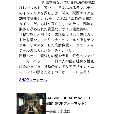
新風営法などでいま絶滅の危機に
瀕しつつある、遊びごころあふれるラブホテル
のインテリアを探し歩き、関東・関西エリア全
28軒で撮影した73室！ これは「エロの昭和ス
タイル」だ。もはや存在しないホテル、部屋も
数多く収められた貴重なデザイン遺産資料。
『秘宝館』と同じく、書籍版よりも大幅にカッ
ト数を増やし、オリジナルのフィルム版をデジ
タル・リマスターした高解像度データで、ディ
テールの拡大もお楽しみください。
円形ベッド、鏡張りの壁や天井、虹色のシャギ
ー・カーペット・・・日本人の血と吐息を桃色
に染めあげる、禁断のインテリアデザイン・エ
レメントのほとんどすべてが、ここにある！
SHOPコーナーへ
ROADSIDE LIBRARY vol.001
秘宝館（PDFフォーマット）
――秘宝よ永遠に