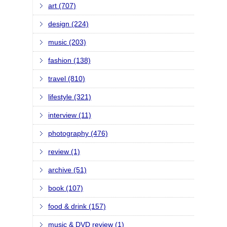
art (707)
design (224)
music (203)
fashion (138)
travel (810)
lifestyle (321)
interview (11)
photography (476)
review (1)
archive (51)
book (107)
food & drink (157)
music & DVD review (1)