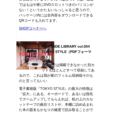
ではもはや家にDVDスロットつきのパソコンが
ない！というかたもいらっしゃると思うので、
パッケージ内には全内容をダウンロードできる
QRコードも入れてます。
SHOPコーナーへ
ROADSIDE LIBRARY vol.004
TOKYO STYLE（PDFフォーマ
ット）
書籍版では掲載できなかった別カ
ットもほとんどすべて収録してあ
るので、これは我が家のフィルム収納箱そのも
のと言ってもいい
電子書籍版『TOKYO STYLE』の最大の特徴は
「拡大」にある。キーボードで、あるいは指先
でズームアップしてもらえれば、机の上のカセ
ットテープの曲目リストや、本棚に詰め込まれ
た本の題名もかなりの確度で読み取ることがで