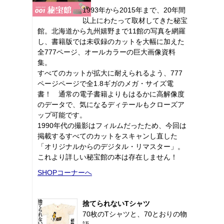
1993年から2015年まで、20年間
以上にわたって取材してきた秘宝
館。北海道から九州嬉野まで11館の写真を網羅
し、書籍版では未収録のカットを大幅に加えた
全777ページ、オールカラーの巨大画像資料
集。
すべてのカットが拡大に耐えられるよう、777
ページページで全1.8ギガのメガ・サイズ電
書！ 通常の電子書籍よりもはるかに高解像度
のデータで、気になるディテールもクローズア
ップ可能です。
1990年代の撮影はフィルムだったため、今回は
掲載するすべてのカットをスキャンし直した
「オリジナルからのデジタル・リマスター」。
これより詳しい秘宝館の本は存在しません！
SHOPコーナーへ
捨てられないTシャツ
70枚のTシャツと、70とおりの物