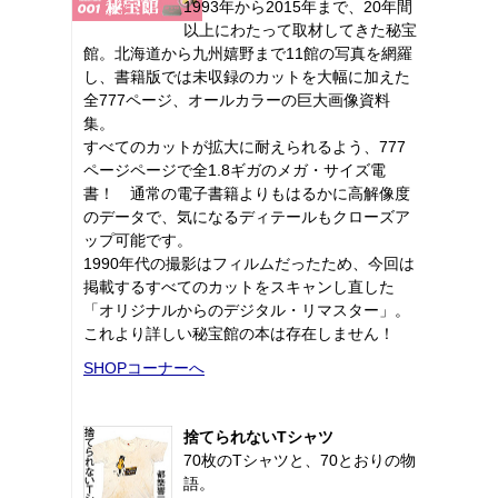
1993年から2015年まで、20年間
以上にわたって取材してきた秘宝
館。北海道から九州嬉野まで11館の写真を網羅
し、書籍版では未収録のカットを大幅に加えた
全777ページ、オールカラーの巨大画像資料
集。
すべてのカットが拡大に耐えられるよう、777
ページページで全1.8ギガのメガ・サイズ電
書！ 通常の電子書籍よりもはるかに高解像度
のデータで、気になるディテールもクローズア
ップ可能です。
1990年代の撮影はフィルムだったため、今回は
掲載するすべてのカットをスキャンし直した
「オリジナルからのデジタル・リマスター」。
これより詳しい秘宝館の本は存在しません！
SHOPコーナーへ
捨てられないTシャツ
70枚のTシャツと、70とおりの物
語。