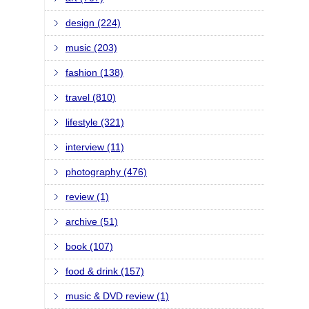
design (224)
music (203)
fashion (138)
travel (810)
lifestyle (321)
interview (11)
photography (476)
review (1)
archive (51)
book (107)
food & drink (157)
music & DVD review (1)