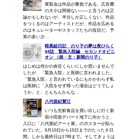
展覧会は作品が勝負である。広告費
の大小は関係ない――と言うのは正
論かもしれないが、半分しか正しくない。作品
をつくるのはアーティストだが、作品を広める
のはキュレーターやスタッフたちの役目だ。予
算の多い少…
暗黒絵日記 のり子の夢は夜ひらく
44話 緊急入院編 セカンドオピニ
オン （画・文：新開のり子）
はじめは何かの炎症くらいにしか思いませんで
したが、「緊急入院」と医師に言われました。
「緊急入院」と言われているにもかかわらず私
は医師に「入院をせず帰った場合はどうでしょ
うか」と、とんちんかんな…
八代亜紀賛江
いつも生鮮食品を買い出しに行く新
宿小田急デパート地下に向かうと、
入口に「八代亜紀アート展」のポスターが貼ら
れていた。9月10日から15日までのたった６日
間。しかも最終日は17時まで。そしてきょうは