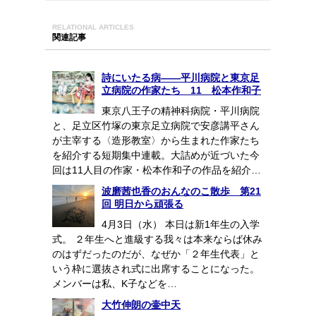
RELATIONAL ARTICLES
関連記事
詩にいたる病――平川病院と東京足
立病院の作家たち 11 松本作和子
東京八王子の精神科病院・平川病院
と、足立区竹塚の東京足立病院で安彦講平さん
が主宰する〈造形教室〉から生まれた作家たち
を紹介する短期集中連載。大詰めが近づいた今
回は11人目の作家・松本作和子の作品を紹介…
波磨茜也香のおんなのこ散歩 第21
回 明日から頑張る
4月3日（水） 本日は新1年生の入学
式。 ２年生へと進級する我々は本来ならば休み
のはずだったのだが、なぜか「２年生代表」と
いう枠に選抜され式に出席することになった。
メンバーは私、K子などを…
大竹伸朗の壷中天