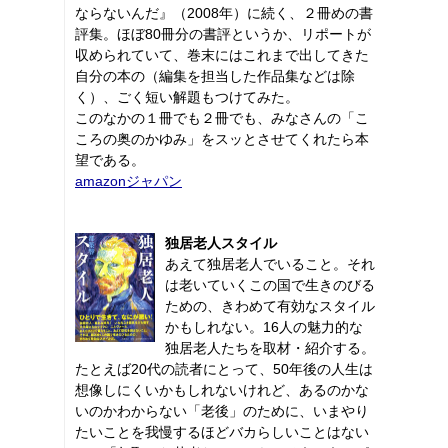
ならないんだ』（2008年）に続く、２冊めの書
評集。ほぼ80冊分の書評というか、リポートが
収められていて、巻末にはこれまで出してきた
自分の本の（編集を担当した作品集などは除
く）、ごく短い解題もつけてみた。
このなかの１冊でも２冊でも、みなさんの「こ
ころの奥のかゆみ」をスッとさせてくれたら本
望である。
amazonジャパン
独居老人スタイル
あえて独居老人でいること。それ
は老いていくこの国で生きのびる
ための、きわめて有効なスタイル
かもしれない。16人の魅力的な
独居老人たちを取材・紹介する。
たとえば20代の読者にとって、50年後の人生は
想像しにくいかもしれないけれど、あるのかな
いのかわからない「老後」のために、いまやり
たいことを我慢するほどバカらしいことはない