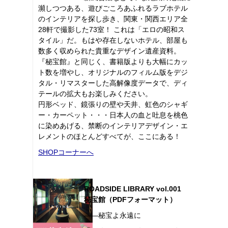
瀕しつつある、遊びごころあふれるラブホテル
のインテリアを探し歩き、関東・関西エリア全
28軒で撮影した73室！ これは「エロの昭和ス
タイル」だ。もはや存在しないホテル、部屋も
数多く収められた貴重なデザイン遺産資料。
『秘宝館』と同じく、書籍版よりも大幅にカッ
ト数を増やし、オリジナルのフィルム版をデジ
タル・リマスターした高解像度データで、ディ
テールの拡大もお楽しみください。
円形ベッド、鏡張りの壁や天井、虹色のシャギ
ー・カーペット・・・日本人の血と吐息を桃色
に染めあげる、禁断のインテリアデザイン・エ
レメントのほとんどすべてが、ここにある！
SHOPコーナーへ
ROADSIDE LIBRARY vol.001
秘宝館（PDFフォーマット）
――秘宝よ永遠に