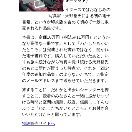
（PDFフォーマット）
ロードサイダーズではおなじみの
写真家・天野裕氏による初の電子
書籍。というか印刷版を含めて初めて一般に販
売される作品集です。
本書は、定価10万円（税込み11万円）というか
なり高価な一冊です。そして『わたしたちがい
たところ』は完成された書籍ではなく、開かれ
た電子書籍です。購入していただいたあと、い
まも旅を続けながら写真を撮り続ける天野裕氏
のもとに新作が貯まった時点で、それを「2024
年度の追加作品集」のようなかたちで、ご指定
のメールアドレスまで送らせていただきます。
旅するごとに、だれかと出会いシャッターを押
すごとに、読者のみなさんと一緒に拡がりつづ
ける時間と空間の痕跡、残香、傷痕……そんな
ふうに『わたしたちがいたところ』とお付き合
いいただけたらと願っています。
特設販売サイトへ