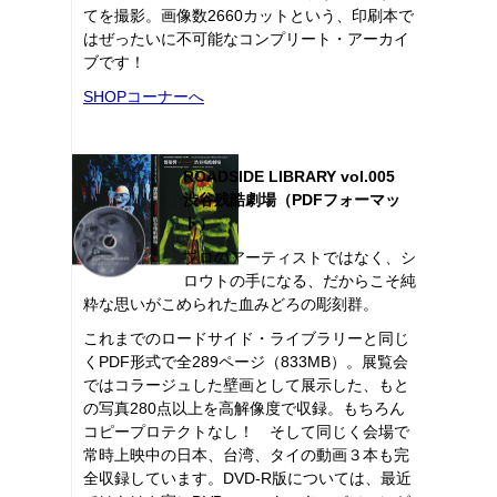
てを撮影。画像数2660カットという、印刷本で
はぜったいに不可能なコンプリート・アーカイ
ブです！
SHOPコーナーへ
ROADSIDE LIBRARY vol.005
渋谷残酷劇場（PDFフォーマッ
ト）
プロのアーティストではなく、シ
ロウトの手になる、だからこそ純
粋な思いがこめられた血みどろの彫刻群。
これまでのロードサイド・ライブラリーと同じ
くPDF形式で全289ページ（833MB）。展覧会
ではコラージュした壁画として展示した、もと
の写真280点以上を高解像度で収録。もちろん
コピープロテクトなし！ そして同じく会場で
常時上映中の日本、台湾、タイの動画３本も完
全収録しています。DVD-R版については、最近