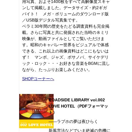
用写真、およそ1400枚をすべて高解像度スキャ
ンして掲載しました。データサイズ・約2ギガ
バイト！ メガ・ボリュームのダウンロード版
／USB版デジタル写真集です。
ベラミ30年間の歴史をたどる調査資料も完全掲
載。さらに写真と共に発掘された当時の８ミリ
映像が、動画ファイルとしてご覧いただけま
す。昭和のキャバレー世界をビジュアルで体感
できる、これ以上の画像資料はどこにもないは
ず！ マンボ、ジャズ、ボサノバ、サイケデリ
ック・ロック・・・お好きな音楽をBGMに流し
ながら、たっぷりお楽しみください。
SHOPコーナーへ
ROADSIDE LIBRARY vol.002
LOVE HOTEL（PDFフォーマッ
ト）
――ラブホの夢は夜ひらく
新風営法などでいま絶滅の危機に