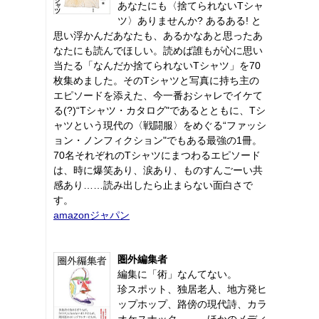
あなたにも〈捨てられないTシャ
ツ〉ありませんか? あるある! と
思い浮かんだあなたも、あるかなあと思ったあ
なたにも読んでほしい。読めば誰もが心に思い
当たる「なんだか捨てられないTシャツ」を70
枚集めました。そのTシャツと写真に持ち主の
エピソードを添えた、今一番おシャレでイケて
る(?)“Tシャツ・カタログ"であるとともに、Tシ
ャツという現代の〈戦闘服〉をめぐる“ファッシ
ョン・ノンフィクション"でもある最強の1冊。
70名それぞれのTシャツにまつわるエピソード
は、時に爆笑あり、涙あり、ものすんごーい共
感あり……読み出したら止まらない面白さで
す。
amazonジャパン
圏外編集者
編集に「術」なんてない。
珍スポット、独居老人、地方発ヒ
ップホップ、路傍の現代詩、カラ
オケスナック……。ほかのメディ