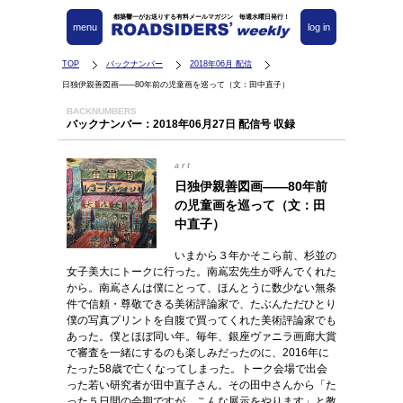
都築響一がお送りする有料メールマガジン 毎週水曜日発行！
menu
log in
TOP
バックナンバー
2018年06月 配信
日独伊親善図画――80年前の児童画を巡って（文：田中直子）
BACKNUMBERS
バックナンバー：2018年06月27日 配信号 収録
art
日独伊親善図画――80年前
の児童画を巡って（文：田
中直子）
いまから３年かそこら前、杉並の
女子美大にトークに行った。南嶌宏先生が呼んでくれた
から。南嶌さんは僕にとって、ほんとうに数少ない無条
件で信頼・尊敬できる美術評論家で、たぶんただひとり
僕の写真プリントを自腹で買ってくれた美術評論家でも
あった。僕とほぼ同い年。毎年、銀座ヴァニラ画廊大賞
で審査を一緒にするのも楽しみだったのに、2016年に
たった58歳で亡くなってしまった。トーク会場で出会
った若い研究者が田中直子さん。その田中さんから「た
った５日間の会期ですが、こんな展示をやります」と教