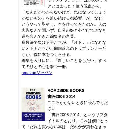
アとはまったく違う視点から、
「なんだかわからないけど、気になってしょう
がないもの」を追い続ける都築響一が、なぜ、
どうやって取材し、本を作ってきたのか。人の
忠告なんて聞かず、自分の好奇心だけで道なき
道を歩んできた編集者の言葉。
多数決で負ける子たちが、「オトナ」になれな
いオトナたちが、周回遅れのトップランナーた
ちが、僕に本をつくらせる。
編集を入り口に、「新しいことをしたい」すべ
てのひとの心を撃つ一冊。
amazonジャパン
ROADSIDE BOOKS
書評2006-2014
こころがかゆいときに読んでくだ
さい
「書評2006-2014」というサブタ
イトルのとおり、これは僕にとっ
て『だれも買わない本は、だれかが買わなきゃ