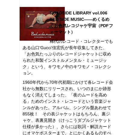
ROADSIDE LIBRARY vol.006
BED SIDE MUSIC――めくるめ
くお色気レコジャケ宇宙（PDFフ
ォーマット）
稀代のレコード・コレクターでも
ある山口‘Gucci’佳宏氏が長年収集してきた、
「お色気たっぷりのレコードジャケットに収め
られた和製インストルメンタル・ミュージッ
ク」という、キワモノ中のキワモノ・コレクシ
ョン。
1960年代から70年代初期にかけて各レコード会
社から無数にリリースされ、いつのまにか跡形
もなく消えてしまった、「夜のムードを高め
る」ためのインスト・レコードという音楽ジャ
ンルがあった。アルバム、シングル盤あわせて
855枚！ その表ジャケットはもちろん、裏ジ
ャケ、表裏見開き（けっこうダブルジャケット
仕様が多かった）、さらには歌詞・解説カード
にオマケポスターまで、とにかくあるものすべ