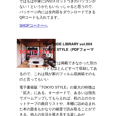
ではもはや家にDVDスロットつきのパソコンが
ない！というかたもいらっしゃると思うので、
パッケージ内には全内容をダウンロードできる
QRコードも入れてます。
SHOPコーナーへ
ROADSIDE LIBRARY vol.004
TOKYO STYLE（PDFフォーマ
ット）
書籍版では掲載できなかった別カ
ットもほとんどすべて収録してあ
るので、これは我が家のフィルム収納箱そのも
のと言ってもいい
電子書籍版『TOKYO STYLE』の最大の特徴は
「拡大」にある。キーボードで、あるいは指先
でズームアップしてもらえれば、机の上のカセ
ットテープの曲目リストや、本棚に詰め込まれ
た本の題名もかなりの確度で読み取ることがで
きる。他人の生活を覗き見する楽しみが