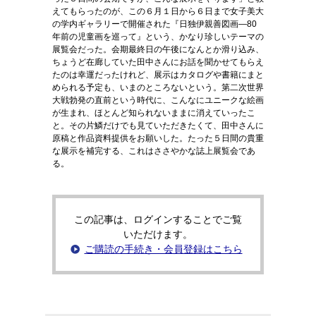
えてもらったのが、この６月１日から６日まで女子美大
の学内ギャラリーで開催された『日独伊親善図画―80
年前の児童画を巡って』という、かなり珍しいテーマの
展覧会だった。会期最終日の午後になんとか滑り込み、
ちょうど在廊していた田中さんにお話を聞かせてもらえ
たのは幸運だったけれど、展示はカタログや書籍にまと
められる予定も、いまのところないという。第二次世界
大戦勃発の直前という時代に、こんなにユニークな絵画
が生まれ、ほとんど知られないままに消えていったこ
と。その片鱗だけでも見ていただきたくて、田中さんに
原稿と作品資料提供をお願いした。たった５日間の貴重
な展示を補完する、これはささやかな誌上展覧会であ
る。
この記事は、ログインすることでご覧
いただけます。
ご購読の手続き・会員登録はこちら