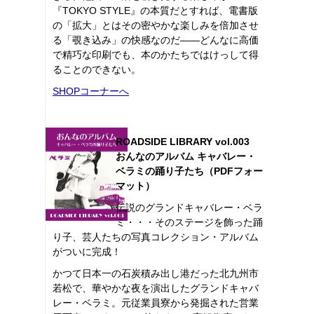
『TOKYO STYLE』の本質だとすれば、電書版
の「拡大」とはその密やかな楽しみを倍加させ
る「覗き込み」の快感なのだ――どんなに高価
で精巧な印刷でも、本のかたちではけっして得
ることのできない。
SHOPコーナーへ
ROADSIDE LIBRARY vol.003
おんなのアルバム キャバレー・
ベラミの踊り子たち（PDFフォー
マット）
伝説のグランドキャバレー・ベラ
ミ・・・そのステージを飾った踊
り子、芸人たちの写真コレクション・アルバム
がついに完成！
かつて日本一の石炭積み出し港だった北九州市
若松で、華やかな夜を演出したグランドキャバ
レー・ベラミ。元従業員寮から発掘された営業