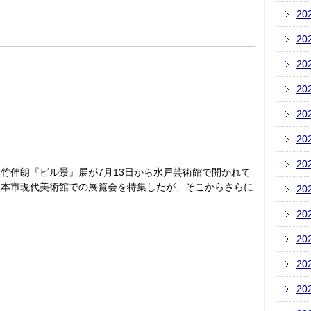
20
20
20
20
20
20
20
竹伸朗『ビル景』展が7月13日から水戸芸術館で開かれて
熊本市現代美術館での展覧会を特集したが、そこからさらに
20
20
20
20
20