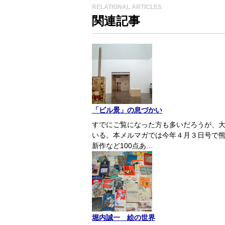
RELATIONAL ARTICLES
関連記事
「ビル景」の息づかい
すでにご覧になった方も多いだろうが、大
いる。本メルマガでは今年４月３日号で
新作など100点あ…
堀内誠一 絵の世界