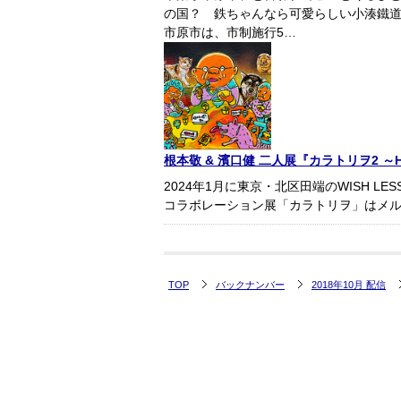
の国？ 鉄ちゃんなら可愛らしい小湊鐵
市原市は、市制施行5…
根本敬 & 濱口健 二人展『カラトリヲ2 ～HA
2024年1月に東京・北区田端のWISH LE
コラボレーション展「カラトリヲ」はメ
TOP
バックナンバー
2018年10月 配信