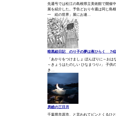
先週号では松江の島根県立美術館で開催中
展を紹介した。予告どおり今週は同じ島
一 絵の世界」展にお連…
暗黒絵日記 のり子の夢は夜ひらく 74
「あかりをつけましょ ぼんぼりに～おはな
～きょうはたのしい ひなまつり♪」 子
き…
房総の三日月
千葉県市原市、と言われてピンとくるひ