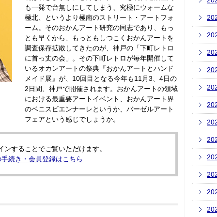
20
も一発で台無しにしてしまう、究極にウォームな
極北、というより極南のストリート・アートフォ
20
ーム。そのおかんアート研究の同志であり、もっ
20
とも早くから、もっともしつこくおかんアートを
調査保存拡散してきたのが、神戸の「下町レトロ
20
に首っ丈の会」。その下町レトロが毎年開催して
いるオカンアートの祭典『おかんアートとハンド
20
メイド展』が、10回目となる今年も11月3、4日の
20
2日間、神戸で開催されます。おかんアートの領域
における最重要アートイベント、おかんアート界
20
のベニスビエンナーレというか、バーゼルアート
フェアという感じでしょうか。
20
20
インすることでご覧いただけます。
20
の手続き・会員登録はこちら
20
20
20