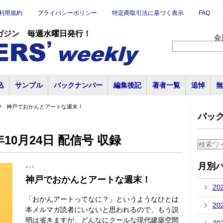
利用規約
プライバシーポリシー
特定商取引法に基づく表示
FAQ
ガジン 毎週水曜日発行！
会
込
サンプル
バックナンバー
編集後記
著者一覧
追悼
無
神戸でおかんとアートな週末！
バッ
10月24日 配信号 収録
月別
art
神戸でおかんとアートな週末！
20
「おかんアートってなに？」というようなひとは
20
本メルマガ読者にいないと思われるので、もう説
明は省きますが、どんなにクールな現代建築空間