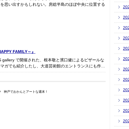
道を思い出すかもしれない。房総半島のほぼ中央に位置する
20
20
20
20
20
PPY FAMILY～』
20
SS gallery で開催された、根本敬と濱口健によるビザールな
ルマガでも紹介したし、大道芸術館のエントランスにも作…
20
20
20
神戸でおかんとアートな週末！
20
20
20