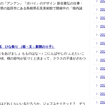
20
の『アンアン』『ポパイ』のデザイン 新谷雅弘の仕事・
根県の益田市にある島根県石見美術館で開催中の「堀内誠
20
20
20
20
20
話 ひな祭り （画・文：新開のり子）
20
をあげましょ もものはな～♪ ごにんばやしの ふえたいこ
供の頃、桃の節句が近づくと決まって、クラスの子達がざわつ
20
20
20
20
20
20
とはどれくらいいるだろうか。ジェフユナイテッド？ ぞう