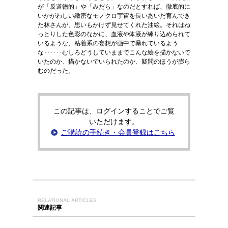
が「反道徳的」や「みだら」なのだとすれば、徹底的に
いかがわしい緻密なモノクロ宇宙を長いあいだ育んでき
た林さんが、思いもかけず見せてくれた油絵。それはね
っとりした色彩のなかに、血液や体液が練り込められて
いるような、粘着系の妄想が画中で暴れているよう
な･･････むしろどうしていままでこんな絵を描かないで
いたのか、描かないでいられたのか、疑問のほうが膨ら
むのだった。
この記事は、ログインすることでご覧
いただけます。
ご購読の手続き・会員登録はこちら
RELATIONAL ARTICLES
関連記事