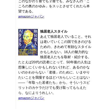
このなかの１冊でも２冊でも、みなさんの「こ
ころの奥のかゆみ」をスッとさせてくれたら本
望である。
amazonジャパン
独居老人スタイル
あえて独居老人でいること。それ
は老いていくこの国で生きのびる
ための、きわめて有効なスタイル
かもしれない。16人の魅力的な
独居老人たちを取材・紹介する。
たとえば20代の読者にとって、50年後の人生は
想像しにくいかもしれないけれど、あるのかな
いのかわからない「老後」のために、いまやり
たいことを我慢するほどバカらしいことはない
――「年取った若者たち」から、そういうスピ
リットのカケラだけでも受け取ってもらえた
ら、なによりうれしい。
amazonジャパン