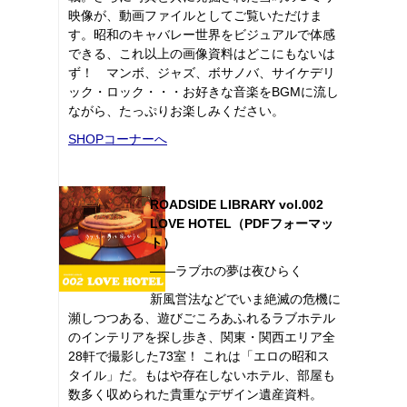
映像が、動画ファイルとしてご覧いただけま
す。昭和のキャバレー世界をビジュアルで体感
できる、これ以上の画像資料はどこにもないは
ず！ マンボ、ジャズ、ボサノバ、サイケデリ
ック・ロック・・・お好きな音楽をBGMに流し
ながら、たっぷりお楽しみください。
SHOPコーナーへ
ROADSIDE LIBRARY vol.002
LOVE HOTEL（PDFフォーマッ
ト）
――ラブホの夢は夜ひらく
新風営法などでいま絶滅の危機に
瀕しつつある、遊びごころあふれるラブホテル
のインテリアを探し歩き、関東・関西エリア全
28軒で撮影した73室！ これは「エロの昭和ス
タイル」だ。もはや存在しないホテル、部屋も
数多く収められた貴重なデザイン遺産資料。