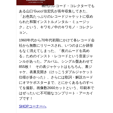
稀代のレコード・コレクターでも
ある山口‘Gucci’佳宏氏が長年収集してきた、
「お色気たっぷりのレコードジャケットに収め
られた和製インストルメンタル・ミュージッ
ク」という、キワモノ中のキワモノ・コレクシ
ョン。
1960年代から70年代初期にかけて各レコード会
社から無数にリリースされ、いつのまにか跡形
もなく消えてしまった、「夜のムードを高め
る」ためのインスト・レコードという音楽ジャ
ンルがあった。アルバム、シングル盤あわせて
855枚！ その表ジャケットはもちろん、裏ジ
ャケ、表裏見開き（けっこうダブルジャケット
仕様が多かった）、さらには歌詞・解説カード
にオマケポスターまで、とにかくあるものすべ
てを撮影。画像数2660カットという、印刷本で
はぜったいに不可能なコンプリート・アーカイ
ブです！
SHOPコーナーへ