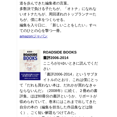
道を歩んできた編集者の言葉。
多数決で負ける子たちが、「オトナ」になれな
いオトナたちが、周回遅れのトップランナーた
ちが、僕に本をつくらせる。
編集を入り口に、「新しいことをしたい」すべ
てのひとの心を撃つ一冊。
amazonジャパン
ROADSIDE BOOKS
書評2006-2014
こころがかゆいときに読んでくだ
さい
「書評2006-2014」というサブタ
イトルのとおり、これは僕にとっ
て『だれも買わない本は、だれかが買わなきゃ
ならないんだ』（2008年）に続く、２冊めの書
評集。ほぼ80冊分の書評というか、リポートが
収められていて、巻末にはこれまで出してきた
自分の本の（編集を担当した作品集などは除
く）、ごく短い解題もつけてみた。