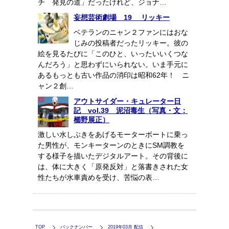
チ 発見の道」だったけれど、ジョナ…
妄想芸術劇場 19 リッキー
ベテランのニャン２ファンにはおな
じみの投稿者だったリッキー。彼の
絵を見るたびに「このひと、いったいいくつな
んだろう」と思わずにいられない。いま手元に
あるもっとも古い作品の消印は昭和62年！ ニ
ャン２創…
アウトサイダー・キュレーター日
記 vol.39 泥沼毒生（写真・文：
櫛野展正）
激しい水しぶきをあげるモーターボートに乗っ
た男性が、モンキーターンのときにSM調教を
する様子を描いたデジタルアート。その背後に
は、体に大きく「原発反対」と落書きされた女
性たちが水車責めを受け、苦悩の表…
TOP
バックナンバー
2019年03月 配信