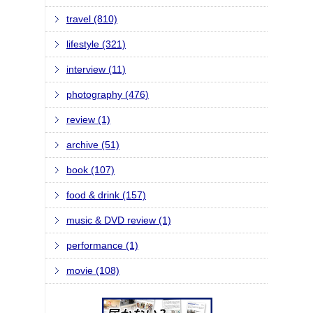
travel (810)
lifestyle (321)
interview (11)
photography (476)
review (1)
archive (51)
book (107)
food & drink (157)
music & DVD review (1)
performance (1)
movie (108)