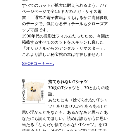
すべてのカットが拡大に耐えられるよう、777
ページページで全1.8ギガのメガ・サイズ電
書！ 通常の電子書籍よりもはるかに高解像度
のデータで、気になるディテールもクローズア
ップ可能です。
1990年代の撮影はフィルムだったため、今回は
掲載するすべてのカットをスキャンし直した
「オリジナルからのデジタル・リマスター」。
これより詳しい秘宝館の本は存在しません！
SHOPコーナーへ
捨てられないTシャツ
70枚のTシャツと、70とおりの物
語。
あなたにも〈捨てられないTシャ
ツ〉ありませんか? あるある! と
思い浮かんだあなたも、あるかなあと思ったあ
なたにも読んでほしい。読めば誰もが心に思い
当たる「なんだか捨てられないTシャツ」を70
枚集めました。そのTシャツと写真に持ち主の