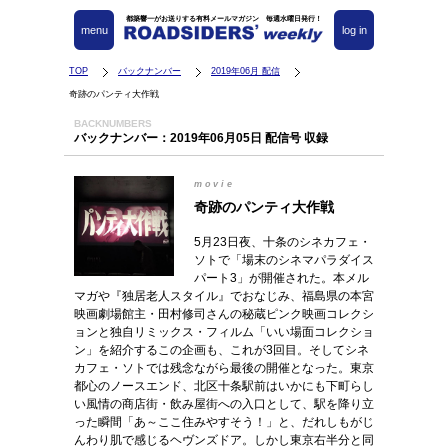
都築響一がお送りする有料メールマガジン 毎週水曜日発行！
menu
log in
TOP
バックナンバー
2019年06月 配信
奇跡のパンティ大作戦
BACKNUMBERS
バックナンバー：2019年06月05日 配信号 収録
movie
奇跡のパンティ大作戦
5月23日夜、十条のシネカフェ・
ソトで「場末のシネマパラダイス
パート3」が開催された。本メル
マガや『独居老人スタイル』でおなじみ、福島県の本宮
映画劇場館主・田村修司さんの秘蔵ピンク映画コレクシ
ョンと独自リミックス・フィルム「いい場面コレクショ
ン」を紹介するこの企画も、これが3回目。そしてシネ
カフェ・ソトでは残念ながら最後の開催となった。東京
都心のノースエンド、北区十条駅前はいかにも下町らし
い風情の商店街・飲み屋街への入口として、駅を降り立
った瞬間「あ～ここ住みやすそう！」と、だれしもがじ
んわり肌で感じるヘヴンズドア。しかし東京右半分と同