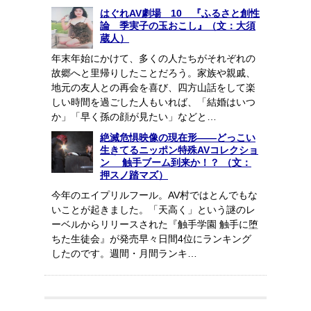
はぐれAV劇場 10 『ふるさと創性
論 季実子の玉おこし』（文：大須
蔵人）
年末年始にかけて、多くの人たちがそれぞれの
故郷へと里帰りしたことだろう。家族や親戚、
地元の友人との再会を喜び、四方山話をして楽
しい時間を過ごした人もいれば、「結婚はいつ
か」「早く孫の顔が見たい」などと…
絶滅危惧映像の現在形――どっこい
生きてるニッポン特殊AVコレクショ
ン 触手ブーム到来か！？ （文：
押スノ踏マズ）
今年のエイプリルフール。AV村ではとんでもな
いことが起きました。「天高く」という謎のレ
ーベルからリリースされた『触手学園 触手に堕
ちた生徒会』が発売早々日間4位にランキング
したのです。週間・月間ランキ…