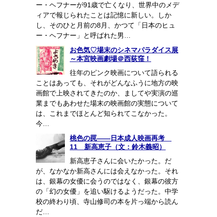
ー・ヘフナーが91歳で亡くなり、世界中のメデ
ィアで報じられたことは記憶に新しい。しか
し、そのひと月前の8月、かつて「日本のヒュ
ー・ヘフナー」と呼ばれた男…
お色気♡場末のシネマパラダイス展
～本宮映画劇場＠西荻窪！
往年のピンク映画について語られる
ことはあっても、それがどんなふうに地方の映
画館で上映されてきたのか、ましてや実演の巡
業までもあわせた場末の映画館の実態について
は、これまでほとんど知られてこなかった。
今…
桃色の罠――日本成人映画再考
11 新高恵子（文：鈴木義昭）
新高恵子さんに会いたかった。だ
が、なかなか新高さんには会えなかった。それ
は、銀幕の女優に会うのではなく、銀幕の彼方
の「幻の女優」を追い駆けるようだった。中学
校の終わり頃、寺山修司の本を片っ端から読ん
だ…