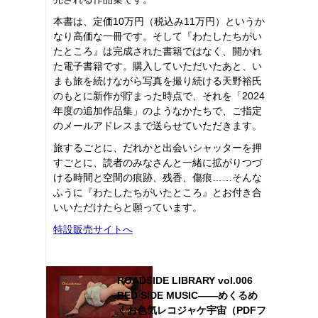
本書は、定価10万円（税込み11万円）というか
なり高価な一冊です。そして『わたしたちがい
たところ』は完成された書籍ではなく、開かれ
た電子書籍です。購入していただいたあと、い
まも旅を続けながら写真を撮り続ける天野裕氏
のもとに新作が貯まった時点で、それを「2024
年度の追加作品集」のようなかたちで、ご指定
のメールアドレスまで送らせていただきます。
旅するごとに、だれかと出会いシャッターを押
すごとに、読者のみなさんと一緒に拡がりつづ
ける時間と空間の痕跡、残香、傷痕……そんな
ふうに『わたしたちがいたところ』とお付き合
いいただけたらと願っています。
特設販売サイトへ
ROADSIDE LIBRARY vol.006
BED SIDE MUSIC――めくるめ
くお色気レコジャケ宇宙（PDFフ