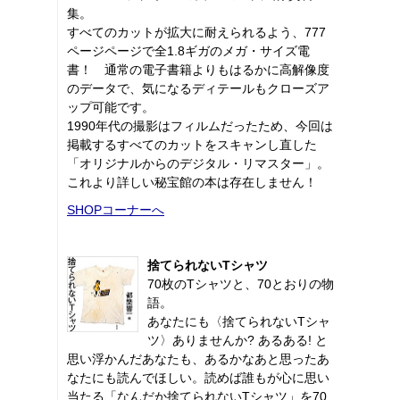
集。
すべてのカットが拡大に耐えられるよう、777
ページページで全1.8ギガのメガ・サイズ電
書！ 通常の電子書籍よりもはるかに高解像度
のデータで、気になるディテールもクローズア
ップ可能です。
1990年代の撮影はフィルムだったため、今回は
掲載するすべてのカットをスキャンし直した
「オリジナルからのデジタル・リマスター」。
これより詳しい秘宝館の本は存在しません！
SHOPコーナーへ
捨てられないTシャツ
70枚のTシャツと、70とおりの物
語。
あなたにも〈捨てられないTシャ
ツ〉ありませんか? あるある! と
思い浮かんだあなたも、あるかなあと思ったあ
なたにも読んでほしい。読めば誰もが心に思い
当たる「なんだか捨てられないTシャツ」を70