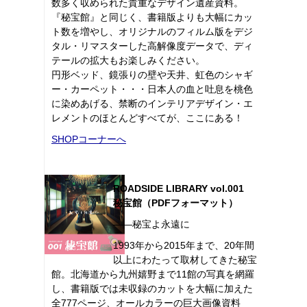
数多く収められた貴重なデザイン遺産資料。
『秘宝館』と同じく、書籍版よりも大幅にカッ
ト数を増やし、オリジナルのフィルム版をデジ
タル・リマスターした高解像度データで、ディ
テールの拡大もお楽しみください。
円形ベッド、鏡張りの壁や天井、虹色のシャギ
ー・カーペット・・・日本人の血と吐息を桃色
に染めあげる、禁断のインテリアデザイン・エ
レメントのほとんどすべてが、ここにある！
SHOPコーナーへ
ROADSIDE LIBRARY vol.001
秘宝館（PDFフォーマット）
――秘宝よ永遠に
1993年から2015年まで、20年間
以上にわたって取材してきた秘宝
館。北海道から九州嬉野まで11館の写真を網羅
し、書籍版では未収録のカットを大幅に加えた
全777ページ、オールカラーの巨大画像資料