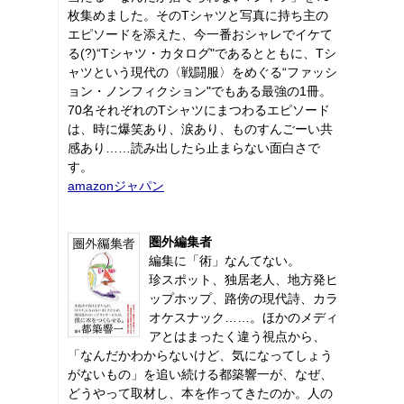
枚集めました。そのTシャツと写真に持ち主の
エピソードを添えた、今一番おシャレでイケて
る(?)“Tシャツ・カタログ"であるとともに、Tシ
ャツという現代の〈戦闘服〉をめぐる“ファッシ
ョン・ノンフィクション"でもある最強の1冊。
70名それぞれのTシャツにまつわるエピソード
は、時に爆笑あり、涙あり、ものすんごーい共
感あり……読み出したら止まらない面白さで
す。
amazonジャパン
圏外編集者
編集に「術」なんてない。
珍スポット、独居老人、地方発ヒ
ップホップ、路傍の現代詩、カラ
オケスナック……。ほかのメディ
アとはまったく違う視点から、
「なんだかわからないけど、気になってしょう
がないもの」を追い続ける都築響一が、なぜ、
どうやって取材し、本を作ってきたのか。人の