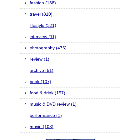
fashion (138)
travel (810)
lifestyle (321)
interview (11)
photography (476)
review (1)
archive (51)
book (107)
food & drink (157)
music & DVD review (1)
performance (1)
movie (108)