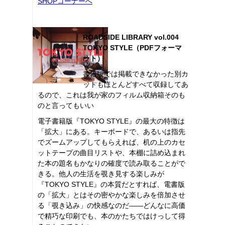
SHOPコーナーへ
ROADSIDE LIBRARY vol.004
TOKYO STYLE（PDFフォーマ
ット）
書籍版では掲載できなかった別カ
ットもほとんどすべて収録してあ
るので、これは我が家のフィルム収納箱そのも
のと言ってもいい
電子書籍版『TOKYO STYLE』の最大の特徴は
「拡大」にある。キーボードで、あるいは指先
でズームアップしてもらえれば、机の上のカセ
ットテープの曲目リストや、本棚に詰め込まれ
た本の題名もかなりの確度で読み取ることがで
きる。他人の生活を覗き見する楽しみが
『TOKYO STYLE』の本質だとすれば、電書版
の「拡大」とはその密やかな楽しみを倍加させ
る「覗き込み」の快感なのだ――どんなに高価
で精巧な印刷でも、本のかたちではけっして得