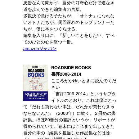
忠告なんて聞かず、自分の好奇心だけで道なき
道を歩んできた編集者の言葉。
多数決で負ける子たちが、「オトナ」になれな
いオトナたちが、周回遅れのトップランナーた
ちが、僕に本をつくらせる。
編集を入り口に、「新しいことをしたい」すべ
てのひとの心を撃つ一冊。
amazonジャパン
ROADSIDE BOOKS
書評2006-2014
こころがかゆいときに読んでくだ
さい
「書評2006-2014」というサブタ
イトルのとおり、これは僕にとっ
て『だれも買わない本は、だれかが買わなきゃ
ならないんだ』（2008年）に続く、２冊めの書
評集。ほぼ80冊分の書評というか、リポートが
収められていて、巻末にはこれまで出してきた
自分の本の（編集を担当した作品集などは除