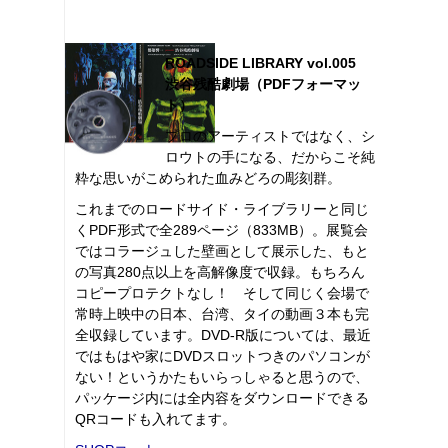
ROADSIDE LIBRARY vol.005
渋谷残酷劇場（PDFフォーマッ
ト）
プロのアーティストではなく、シ
ロウトの手になる、だからこそ純
粋な思いがこめられた血みどろの彫刻群。
これまでのロードサイド・ライブラリーと同じ
くPDF形式で全289ページ（833MB）。展覧会
ではコラージュした壁画として展示した、もと
の写真280点以上を高解像度で収録。もちろん
コピープロテクトなし！ そして同じく会場で
常時上映中の日本、台湾、タイの動画３本も完
全収録しています。DVD-R版については、最近
ではもはや家にDVDスロットつきのパソコンが
ない！というかたもいらっしゃると思うので、
パッケージ内には全内容をダウンロードできる
QRコードも入れてます。