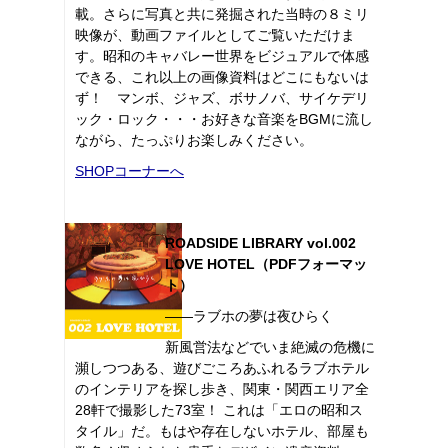
載。さらに写真と共に発掘された当時の８ミリ
映像が、動画ファイルとしてご覧いただけま
す。昭和のキャバレー世界をビジュアルで体感
できる、これ以上の画像資料はどこにもないは
ず！ マンボ、ジャズ、ボサノバ、サイケデリ
ック・ロック・・・お好きな音楽をBGMに流し
ながら、たっぷりお楽しみください。
SHOPコーナーへ
ROADSIDE LIBRARY vol.002
LOVE HOTEL（PDFフォーマッ
ト）
――ラブホの夢は夜ひらく
新風営法などでいま絶滅の危機に
瀕しつつある、遊びごころあふれるラブホテル
のインテリアを探し歩き、関東・関西エリア全
28軒で撮影した73室！ これは「エロの昭和ス
タイル」だ。もはや存在しないホテル、部屋も