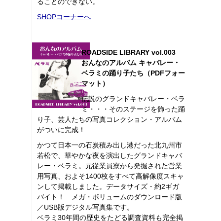
ることのできない。
SHOPコーナーへ
ROADSIDE LIBRARY vol.003
おんなのアルバム キャバレー・
ベラミの踊り子たち（PDFフォー
マット）
伝説のグランドキャバレー・ベラ
ミ・・・そのステージを飾った踊
り子、芸人たちの写真コレクション・アルバム
がついに完成！
かつて日本一の石炭積み出し港だった北九州市
若松で、華やかな夜を演出したグランドキャバ
レー・ベラミ。元従業員寮から発掘された営業
用写真、およそ1400枚をすべて高解像度スキャ
ンして掲載しました。データサイズ・約2ギガ
バイト！ メガ・ボリュームのダウンロード版
／USB版デジタル写真集です。
ベラミ30年間の歴史をたどる調査資料も完全掲