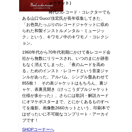
ォーマット）
稀代のレコード・コレクターでも
ある山口‘Gucci’佳宏氏が長年収集してきた、
「お色気たっぷりのレコードジャケットに収め
られた和製インストルメンタル・ミュージッ
ク」という、キワモノ中のキワモノ・コレクシ
ョン。
1960年代から70年代初期にかけて各レコード会
社から無数にリリースされ、いつのまにか跡形
もなく消えてしまった、「夜のムードを高め
る」ためのインスト・レコードという音楽ジャ
ンルがあった。アルバム、シングル盤あわせて
855枚！ その表ジャケットはもちろん、裏ジ
ャケ、表裏見開き（けっこうダブルジャケット
仕様が多かった）、さらには歌詞・解説カード
にオマケポスターまで、とにかくあるものすべ
てを撮影。画像数2660カットという、印刷本で
はぜったいに不可能なコンプリート・アーカイ
ブです！
SHOPコーナーへ