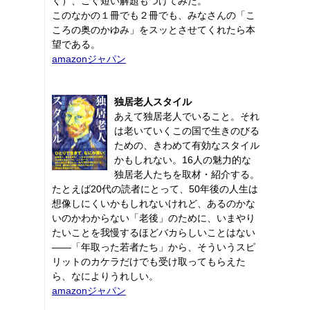
く）、ごく短い解題もつけてみた。
このなかの１冊でも２冊でも、みなさんの「こ
ころの奥のかゆみ」をスッとさせてくれたら本
望である。
amazonジャパン
独居老人スタイル
あえて独居老人でいること。それ
は老いていくこの国で生きのびる
ための、きわめて有効なスタイル
かもしれない。16人の魅力的な
独居老人たちを取材・紹介する。
たとえば20代の読者にとって、50年後の人生は
想像しにくいかもしれないけれど、あるのかな
いのかわからない「老後」のために、いまやり
たいことを我慢するほどバカらしいことはない
――「年取った若者たち」から、そういうスピ
リットのカケラだけでも受け取ってもらえた
ら、なによりうれしい。
amazonジャパン