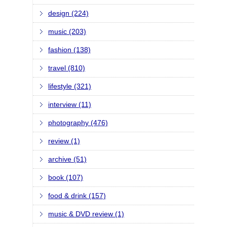
design (224)
music (203)
fashion (138)
travel (810)
lifestyle (321)
interview (11)
photography (476)
review (1)
archive (51)
book (107)
food & drink (157)
music & DVD review (1)