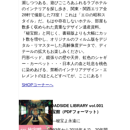
瀕しつつある、遊びごころあふれるラブホテル
のインテリアを探し歩き、関東・関西エリア全
28軒で撮影した73室！ これは「エロの昭和ス
タイル」だ。もはや存在しないホテル、部屋も
数多く収められた貴重なデザイン遺産資料。
『秘宝館』と同じく、書籍版よりも大幅にカッ
ト数を増やし、オリジナルのフィルム版をデジ
タル・リマスターした高解像度データで、ディ
テールの拡大もお楽しみください。
円形ベッド、鏡張りの壁や天井、虹色のシャギ
ー・カーペット・・・日本人の血と吐息を桃色
に染めあげる、禁断のインテリアデザイン・エ
レメントのほとんどすべてが、ここにある！
SHOPコーナーへ
ROADSIDE LIBRARY vol.001
秘宝館（PDFフォーマット）
――秘宝よ永遠に
1993年から2015年まで、20年間