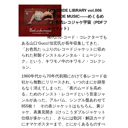
ROADSIDE LIBRARY vol.006
BED SIDE MUSIC――めくるめ
くお色気レコジャケ宇宙（PDFフ
ォーマット）
稀代のレコード・コレクターでも
ある山口‘Gucci’佳宏氏が長年収集してきた、
「お色気たっぷりのレコードジャケットに収め
られた和製インストルメンタル・ミュージッ
ク」という、キワモノ中のキワモノ・コレクシ
ョン。
1960年代から70年代初期にかけて各レコード会
社から無数にリリースされ、いつのまにか跡形
もなく消えてしまった、「夜のムードを高め
る」ためのインスト・レコードという音楽ジャ
ンルがあった。アルバム、シングル盤あわせて
855枚！ その表ジャケットはもちろん、裏ジ
ャケ、表裏見開き（けっこうダブルジャケット
仕様が多かった）、さらには歌詞・解説カード
にオマケポスターまで、とにかくあるものすべ