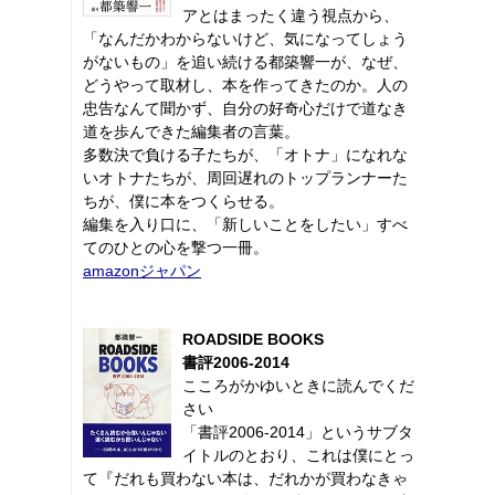
アとはまったく違う視点から、
「なんだかわからないけど、気になってしょう
がないもの」を追い続ける都築響一が、なぜ、
どうやって取材し、本を作ってきたのか。人の
忠告なんて聞かず、自分の好奇心だけで道なき
道を歩んできた編集者の言葉。
多数決で負ける子たちが、「オトナ」になれな
いオトナたちが、周回遅れのトップランナーた
ちが、僕に本をつくらせる。
編集を入り口に、「新しいことをしたい」すべ
てのひとの心を撃つ一冊。
amazonジャパン
ROADSIDE BOOKS
書評2006-2014
こころがかゆいときに読んでくだ
さい
「書評2006-2014」というサブタ
イトルのとおり、これは僕にとっ
て『だれも買わない本は、だれかが買わなきゃ