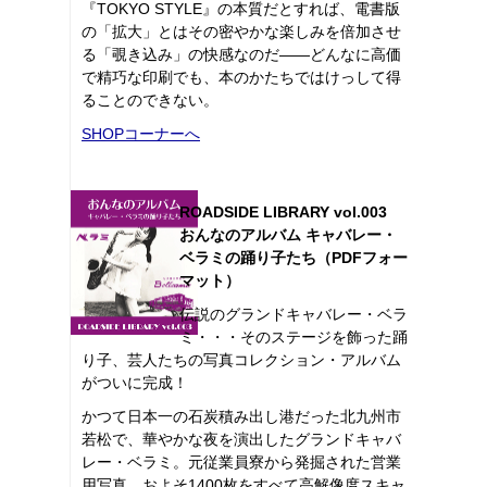
『TOKYO STYLE』の本質だとすれば、電書版
の「拡大」とはその密やかな楽しみを倍加させ
る「覗き込み」の快感なのだ――どんなに高価
で精巧な印刷でも、本のかたちではけっして得
ることのできない。
SHOPコーナーへ
ROADSIDE LIBRARY vol.003
おんなのアルバム キャバレー・
ベラミの踊り子たち（PDFフォー
マット）
伝説のグランドキャバレー・ベラ
ミ・・・そのステージを飾った踊
り子、芸人たちの写真コレクション・アルバム
がついに完成！
かつて日本一の石炭積み出し港だった北九州市
若松で、華やかな夜を演出したグランドキャバ
レー・ベラミ。元従業員寮から発掘された営業
用写真、およそ1400枚をすべて高解像度スキャ