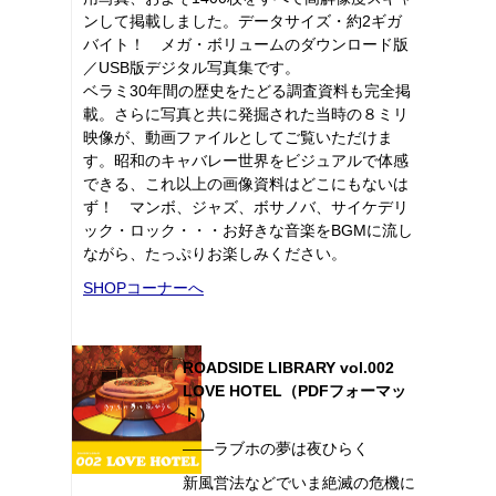
ンして掲載しました。データサイズ・約2ギガ
バイト！ メガ・ボリュームのダウンロード版
／USB版デジタル写真集です。
ベラミ30年間の歴史をたどる調査資料も完全掲
載。さらに写真と共に発掘された当時の８ミリ
映像が、動画ファイルとしてご覧いただけま
す。昭和のキャバレー世界をビジュアルで体感
できる、これ以上の画像資料はどこにもないは
ず！ マンボ、ジャズ、ボサノバ、サイケデリ
ック・ロック・・・お好きな音楽をBGMに流し
ながら、たっぷりお楽しみください。
SHOPコーナーへ
ROADSIDE LIBRARY vol.002
LOVE HOTEL（PDFフォーマッ
ト）
――ラブホの夢は夜ひらく
新風営法などでいま絶滅の危機に