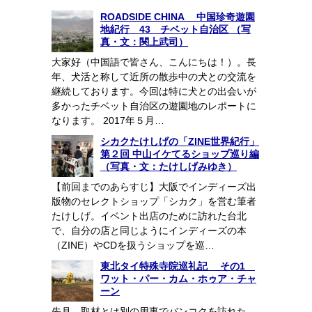
ROADSIDE CHINA 中国珍奇遊園
地紀行 43 チベット自治区 （写
真・文：関上武司）
大家好（中国語で皆さん、こんにちは！）。長
年、犬活と称して近所の散歩中の犬との交流を
継続しております。今回は特に犬との出会いが
多かったチベット自治区の遊園地のレポートに
なります。 2017年５月…
シカクたけしげの「ZINE世界紀行」
第２回 中山イケてるショップ巡り編
（写真・文：たけしげみゆき）
【前回までのあらすじ】大阪でインディーズ出
版物のセレクトショップ「シカク」を営む筆者
たけしげ。イベント出店のために訪れた台北
で、自分の店と同じようにインディーズの本
（ZINE）やCDを扱うショップを巡…
東北タイ特殊寺院巡礼記 その1
ワット・パー・カム・ホゥア・チャ
ーン
先月、取材とは別の用事でバンコクを訪れた。