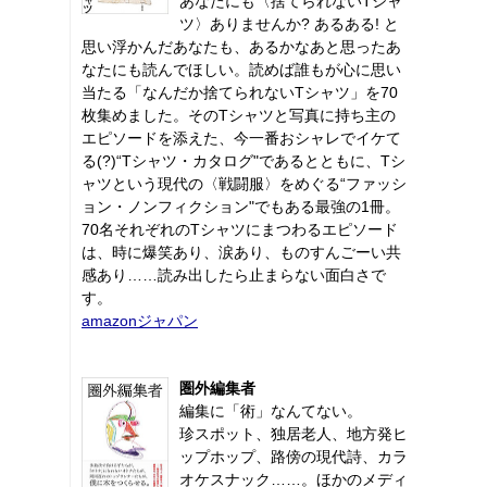
あなたにも〈捨てられないTシャ
ツ〉ありませんか? あるある! と
思い浮かんだあなたも、あるかなあと思ったあ
なたにも読んでほしい。読めば誰もが心に思い
当たる「なんだか捨てられないTシャツ」を70
枚集めました。そのTシャツと写真に持ち主の
エピソードを添えた、今一番おシャレでイケて
る(?)“Tシャツ・カタログ"であるとともに、Tシ
ャツという現代の〈戦闘服〉をめぐる“ファッシ
ョン・ノンフィクション"でもある最強の1冊。
70名それぞれのTシャツにまつわるエピソード
は、時に爆笑あり、涙あり、ものすんごーい共
感あり……読み出したら止まらない面白さで
す。
amazonジャパン
圏外編集者
編集に「術」なんてない。
珍スポット、独居老人、地方発ヒ
ップホップ、路傍の現代詩、カラ
オケスナック……。ほかのメディ