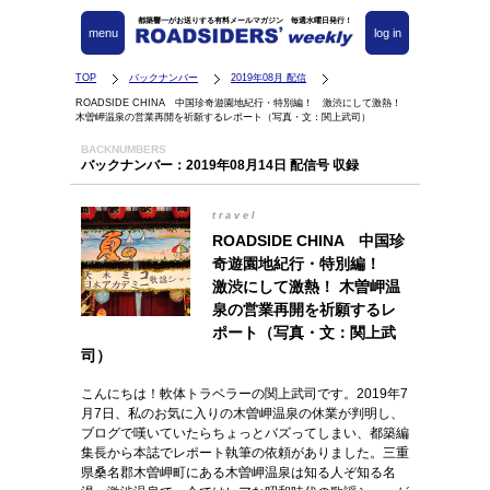
都築響一がお送りする有料メールマガジン 毎週水曜日発行！
menu
log in
TOP
バックナンバー
2019年08月 配信
ROADSIDE CHINA 中国珍奇遊園地紀行・特別編！ 激渋にして激熱！
木曽岬温泉の営業再開を祈願するレポート（写真・文：関上武司）
BACKNUMBERS
バックナンバー：2019年08月14日 配信号 収録
travel
ROADSIDE CHINA 中国珍
奇遊園地紀行・特別編！
激渋にして激熱！ 木曽岬温
泉の営業再開を祈願するレ
ポート（写真・文：関上武
司）
こんにちは！軟体トラベラーの関上武司です。2019年7
月7日、私のお気に入りの木曽岬温泉の休業が判明し、
ブログで嘆いていたらちょっとバズってしまい、都築編
集長から本誌でレポート執筆の依頼がありました。三重
県桑名郡木曽岬町にある木曽岬温泉は知る人ぞ知る名