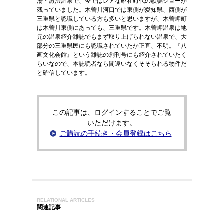
湯・激渋温泉で、今ではレアな昭和時代の歌謡ショーが
残っていました。木曽川河口では東側が愛知県、西側が
三重県と認識している方も多いと思いますが、木曽岬町
は木曽川東側にあっても、三重県です。木曽岬温泉は地
元の温泉紹介雑誌でもまず取り上げられない温泉で、大
部分の三重県民にも認識されていたか正直、不明。『八
画文化会館』という雑誌の創刊号にも紹介されていたく
らいなので、本誌読者なら間違いなくそそられる物件だ
と確信しています。
この記事は、ログインすることでご覧
いただけます。
ご購読の手続き・会員登録はこちら
RELATIONAL ARTICLES
関連記事