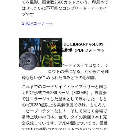
てを撮影。画像数2660カットという、印刷本で
はぜったいに不可能なコンプリート・アーカイ
ブです！
SHOPコーナーへ
ROADSIDE LIBRARY vol.005
渋谷残酷劇場（PDFフォーマッ
ト）
プロのアーティストではなく、シ
ロウトの手になる、だからこそ純
粋な思いがこめられた血みどろの彫刻群。
これまでのロードサイド・ライブラリーと同じ
くPDF形式で全289ページ（833MB）。展覧会
ではコラージュした壁画として展示した、もと
の写真280点以上を高解像度で収録。もちろん
コピープロテクトなし！ そして同じく会場で
常時上映中の日本、台湾、タイの動画３本も完
全収録しています。DVD-R版については、最近
ではもはや家にDVDスロットつきのパソコンが