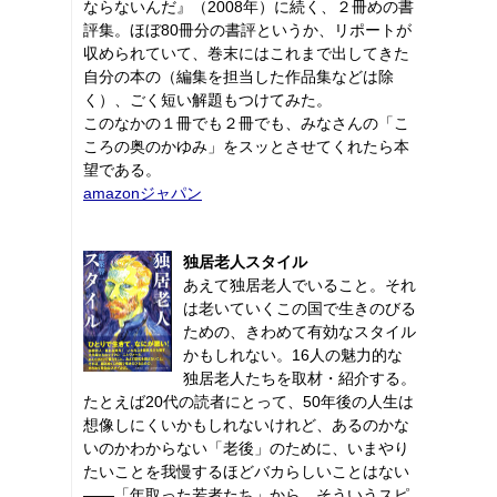
ならないんだ』（2008年）に続く、２冊めの書
評集。ほぼ80冊分の書評というか、リポートが
収められていて、巻末にはこれまで出してきた
自分の本の（編集を担当した作品集などは除
く）、ごく短い解題もつけてみた。
このなかの１冊でも２冊でも、みなさんの「こ
ころの奥のかゆみ」をスッとさせてくれたら本
望である。
amazonジャパン
独居老人スタイル
あえて独居老人でいること。それ
は老いていくこの国で生きのびる
ための、きわめて有効なスタイル
かもしれない。16人の魅力的な
独居老人たちを取材・紹介する。
たとえば20代の読者にとって、50年後の人生は
想像しにくいかもしれないけれど、あるのかな
いのかわからない「老後」のために、いまやり
たいことを我慢するほどバカらしいことはない
――「年取った若者たち」から、そういうスピ