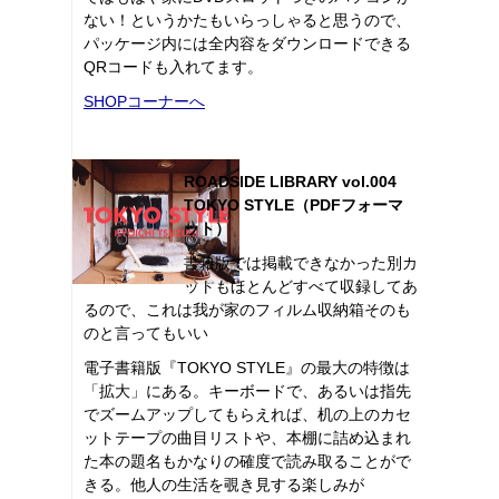
ない！というかたもいらっしゃると思うので、
パッケージ内には全内容をダウンロードできる
QRコードも入れてます。
SHOPコーナーへ
ROADSIDE LIBRARY vol.004
TOKYO STYLE（PDFフォーマ
ット）
書籍版では掲載できなかった別カ
ットもほとんどすべて収録してあ
るので、これは我が家のフィルム収納箱そのも
のと言ってもいい
電子書籍版『TOKYO STYLE』の最大の特徴は
「拡大」にある。キーボードで、あるいは指先
でズームアップしてもらえれば、机の上のカセ
ットテープの曲目リストや、本棚に詰め込まれ
た本の題名もかなりの確度で読み取ることがで
きる。他人の生活を覗き見する楽しみが