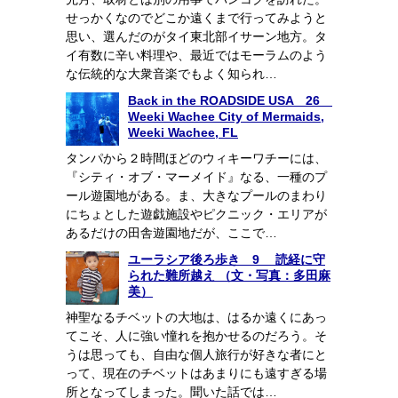
せっかくなのでどこか遠くまで行ってみようと
思い、選んだのがタイ東北部イサーン地方。タ
イ有数に辛い料理や、最近ではモーラムのよう
な伝統的な大衆音楽でもよく知られ…
Back in the ROADSIDE USA 26
Weeki Wachee City of Mermaids,
Weeki Wachee, FL
タンパから２時間ほどのウィキーワチーには、
『シティ・オブ・マーメイド』なる、一種のプ
ール遊園地がある。ま、大きなプールのまわり
にちょとした遊戯施設やピクニック・エリアが
あるだけの田舎遊園地だが、ここで…
ユーラシア後ろ歩き 9 読経に守
られた難所越え （文・写真：多田麻
美）
神聖なるチベットの大地は、はるか遠くにあっ
てこそ、人に強い憧れを抱かせるのだろう。そ
うは思っても、自由な個人旅行が好きな者にと
って、現在のチベットはあまりにも遠すぎる場
所となってしまった。聞いた話では…