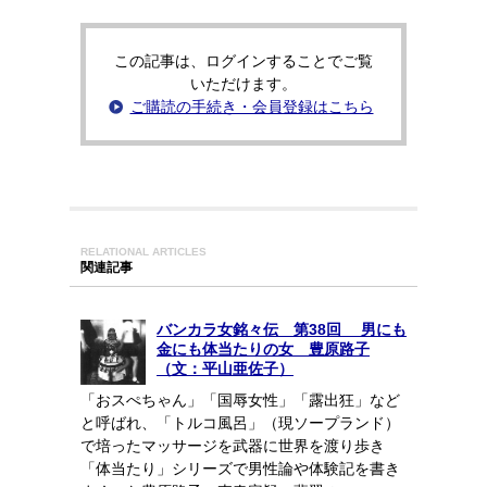
この記事は、ログインすることでご覧
いただけます。
ご購読の手続き・会員登録はこちら
RELATIONAL ARTICLES
関連記事
バンカラ女銘々伝 第38回 男にも
金にも体当たりの女 豊原路子
（文：平山亜佐子）
「おスぺちゃん」「国辱女性」「露出狂」など
と呼ばれ、「トルコ風呂」（現ソープランド）
で培ったマッサージを武器に世界を渡り歩き
「体当たり」シリーズで男性論や体験記を書き