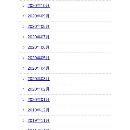
2020年10月
2020年09月
2020年08月
2020年07月
2020年06月
2020年05月
2020年04月
2020年03月
2020年02月
2020年01月
2019年12月
2019年11月