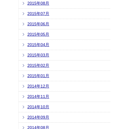
2015年08月
2015年07月
2015年06月
2015年05月
2015年04月
2015年03月
2015年02月
2015年01月
2014年12月
2014年11月
2014年10月
2014年09月
2014年08月