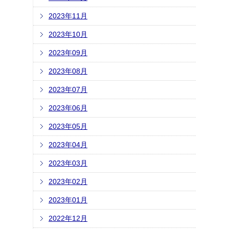
2023年11月
2023年10月
2023年09月
2023年08月
2023年07月
2023年06月
2023年05月
2023年04月
2023年03月
2023年02月
2023年01月
2022年12月