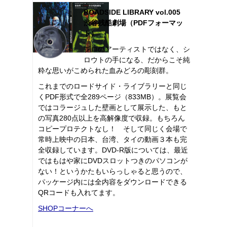
ROADSIDE LIBRARY vol.005
渋谷残酷劇場（PDFフォーマッ
ト）
プロのアーティストではなく、シ
ロウトの手になる、だからこそ純
粋な思いがこめられた血みどろの彫刻群。
これまでのロードサイド・ライブラリーと同じ
くPDF形式で全289ページ（833MB）。展覧会
ではコラージュした壁画として展示した、もと
の写真280点以上を高解像度で収録。もちろん
コピープロテクトなし！ そして同じく会場で
常時上映中の日本、台湾、タイの動画３本も完
全収録しています。DVD-R版については、最近
ではもはや家にDVDスロットつきのパソコンが
ない！というかたもいらっしゃると思うので、
パッケージ内には全内容をダウンロードできる
QRコードも入れてます。
SHOPコーナーへ