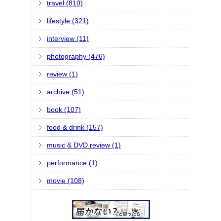
travel (810)
lifestyle (321)
interview (11)
photography (476)
review (1)
archive (51)
book (107)
food & drink (157)
music & DVD review (1)
performance (1)
movie (108)