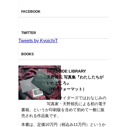
FACEBOOK
TWITTER
Tweets by KyoichiT
BOOKS
ROADSIDE LIBRARY
天野裕氏 写真集『わたしたちが
いたところ』
（PDFフォーマット）
ロードサイダーズではおなじみの
写真家・天野裕氏による初の電子
書籍。というか印刷版を含めて初めて一般に販
売される作品集です。
本書は、定価10万円（税込み11万円）というか