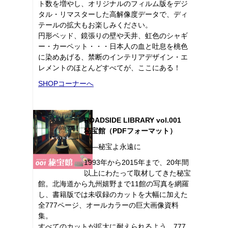
ト数を増やし、オリジナルのフィルム版をデジ
タル・リマスターした高解像度データで、ディ
テールの拡大もお楽しみください。
円形ベッド、鏡張りの壁や天井、虹色のシャギ
ー・カーペット・・・日本人の血と吐息を桃色
に染めあげる、禁断のインテリアデザイン・エ
レメントのほとんどすべてが、ここにある！
SHOPコーナーへ
ROADSIDE LIBRARY vol.001
秘宝館（PDFフォーマット）
――秘宝よ永遠に
1993年から2015年まで、20年間
以上にわたって取材してきた秘宝
館。北海道から九州嬉野まで11館の写真を網羅
し、書籍版では未収録のカットを大幅に加えた
全777ページ、オールカラーの巨大画像資料
集。
すべてのカットが拡大に耐えられるよう、777