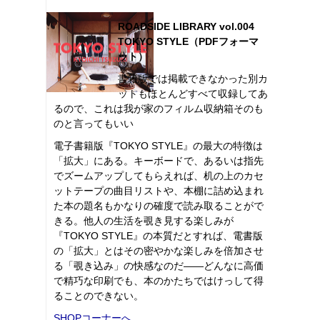
ROADSIDE LIBRARY vol.004
TOKYO STYLE（PDFフォーマ
ット）
書籍版では掲載できなかった別カ
ットもほとんどすべて収録してあ
るので、これは我が家のフィルム収納箱そのも
のと言ってもいい
電子書籍版『TOKYO STYLE』の最大の特徴は
「拡大」にある。キーボードで、あるいは指先
でズームアップしてもらえれば、机の上のカセ
ットテープの曲目リストや、本棚に詰め込まれ
た本の題名もかなりの確度で読み取ることがで
きる。他人の生活を覗き見する楽しみが
『TOKYO STYLE』の本質だとすれば、電書版
の「拡大」とはその密やかな楽しみを倍加させ
る「覗き込み」の快感なのだ――どんなに高価
で精巧な印刷でも、本のかたちではけっして得
ることのできない。
SHOPコーナーへ