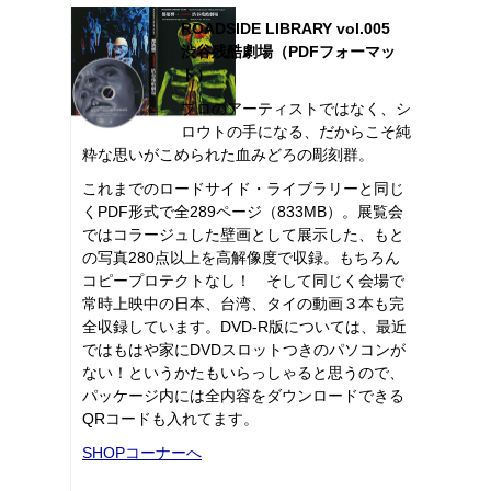
ROADSIDE LIBRARY vol.005
渋谷残酷劇場（PDFフォーマッ
ト）
プロのアーティストではなく、シ
ロウトの手になる、だからこそ純
粋な思いがこめられた血みどろの彫刻群。
これまでのロードサイド・ライブラリーと同じ
くPDF形式で全289ページ（833MB）。展覧会
ではコラージュした壁画として展示した、もと
の写真280点以上を高解像度で収録。もちろん
コピープロテクトなし！ そして同じく会場で
常時上映中の日本、台湾、タイの動画３本も完
全収録しています。DVD-R版については、最近
ではもはや家にDVDスロットつきのパソコンが
ない！というかたもいらっしゃると思うので、
パッケージ内には全内容をダウンロードできる
QRコードも入れてます。
SHOPコーナーへ