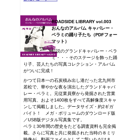
ROADSIDE LIBRARY vol.003
おんなのアルバム キャバレー・
ベラミの踊り子たち（PDFフォー
マット）
伝説のグランドキャバレー・ベラ
ミ・・・そのステージを飾った踊
り子、芸人たちの写真コレクション・アルバム
がついに完成！
かつて日本一の石炭積み出し港だった北九州市
若松で、華やかな夜を演出したグランドキャバ
レー・ベラミ。元従業員寮から発掘された営業
用写真、およそ1400枚をすべて高解像度スキャ
ンして掲載しました。データサイズ・約2ギガ
バイト！ メガ・ボリュームのダウンロード版
／USB版デジタル写真集です。
ベラミ30年間の歴史をたどる調査資料も完全掲
載。さらに写真と共に発掘された当時の８ミリ
映像が、動画ファイルとしてご覧いただけま