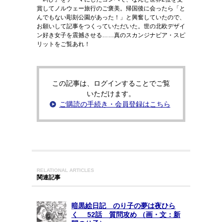
賞してノルウェー旅行のご褒美。帰国後に会ったら「と
んでもない彫刻公園があった！」と興奮していたので、
お願いして記事をつくっていただいた。世の北欧デザイ
ン好き女子を震撼させる……真のスカンジナビア・スピ
リットをご覧あれ！
この記事は、ログインすることでご覧
いただけます。
ご購読の手続き・会員登録はこちら
RELATIONAL ARTICLES
関連記事
暗黒絵日記 のり子の夢は夜ひら
く 52話 質問攻め （画・文：新