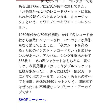
稀代のレコード・コレクターでも
ある山口‘Gucci’佳宏氏が長年収集してきた、
「お色気たっぷりのレコードジャケットに収め
られた和製インストルメンタル・ミュージッ
ク」という、キワモノ中のキワモノ・コレクシ
ョン。
1960年代から70年代初期にかけて各レコード会
社から無数にリリースされ、いつのまにか跡形
もなく消えてしまった、「夜のムードを高め
る」ためのインスト・レコードという音楽ジャ
ンルがあった。アルバム、シングル盤あわせて
855枚！ その表ジャケットはもちろん、裏ジ
ャケ、表裏見開き（けっこうダブルジャケット
仕様が多かった）、さらには歌詞・解説カード
にオマケポスターまで、とにかくあるものすべ
てを撮影。画像数2660カットという、印刷本で
はぜったいに不可能なコンプリート・アーカイ
ブです！
SHOPコーナーへ