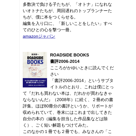
多数決で負ける子たちが、「オトナ」になれな
いオトナたちが、周回遅れのトップランナーた
ちが、僕に本をつくらせる。
編集を入り口に、「新しいことをしたい」すべ
てのひとの心を撃つ一冊。
amazonジャパン
ROADSIDE BOOKS
書評2006-2014
こころがかゆいときに読んでくだ
さい
「書評2006-2014」というサブタ
イトルのとおり、これは僕にとっ
て『だれも買わない本は、だれかが買わなきゃ
ならないんだ』（2008年）に続く、２冊めの書
評集。ほぼ80冊分の書評というか、リポートが
収められていて、巻末にはこれまで出してきた
自分の本の（編集を担当した作品集などは除
く）、ごく短い解題もつけてみた。
このなかの１冊でも２冊でも、みなさんの「こ