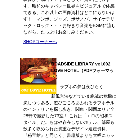
す。昭和のキャバレー世界をビジュアルで体感
できる、これ以上の画像資料はどこにもないは
ず！ マンボ、ジャズ、ボサノバ、サイケデリ
ック・ロック・・・お好きな音楽をBGMに流し
ながら、たっぷりお楽しみください。
SHOPコーナーへ
ROADSIDE LIBRARY vol.002
LOVE HOTEL（PDFフォーマッ
ト）
――ラブホの夢は夜ひらく
新風営法などでいま絶滅の危機に
瀕しつつある、遊びごころあふれるラブホテル
のインテリアを探し歩き、関東・関西エリア全
28軒で撮影した73室！ これは「エロの昭和ス
タイル」だ。もはや存在しないホテル、部屋も
数多く収められた貴重なデザイン遺産資料。
『秘宝館』と同じく、書籍版よりも大幅にカッ