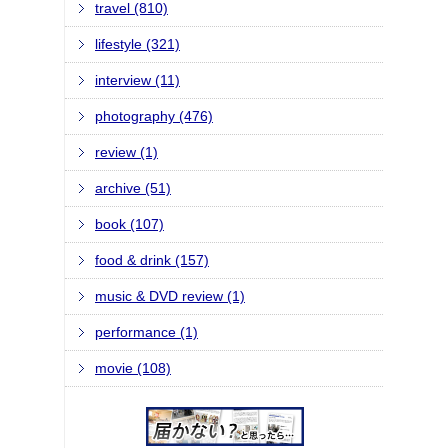
travel (810)
lifestyle (321)
interview (11)
photography (476)
review (1)
archive (51)
book (107)
food & drink (157)
music & DVD review (1)
performance (1)
movie (108)