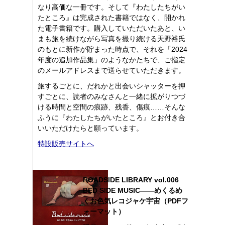
なり高価な一冊です。そして『わたしたちがい
たところ』は完成された書籍ではなく、開かれ
た電子書籍です。購入していただいたあと、い
まも旅を続けながら写真を撮り続ける天野裕氏
のもとに新作が貯まった時点で、それを「2024
年度の追加作品集」のようなかたちで、ご指定
のメールアドレスまで送らせていただきます。
旅するごとに、だれかと出会いシャッターを押
すごとに、読者のみなさんと一緒に拡がりつづ
ける時間と空間の痕跡、残香、傷痕……そんな
ふうに『わたしたちがいたところ』とお付き合
いいただけたらと願っています。
特設販売サイトへ
ROADSIDE LIBRARY vol.006
BED SIDE MUSIC――めくるめ
くお色気レコジャケ宇宙（PDFフ
ォーマット）