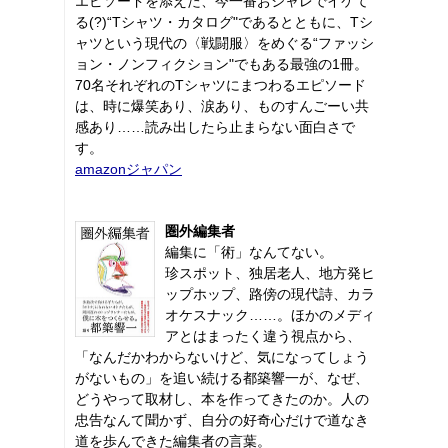
エピソードを添えた、今一番おシャレでイケて
る(?)“Tシャツ・カタログ"であるとともに、Tシ
ャツという現代の〈戦闘服〉をめぐる“ファッシ
ョン・ノンフィクション"でもある最強の1冊。
70名それぞれのTシャツにまつわるエピソード
は、時に爆笑あり、涙あり、ものすんごーい共
感あり……読み出したら止まらない面白さで
す。
amazonジャパン
圏外編集者
編集に「術」なんてない。
珍スポット、独居老人、地方発ヒ
ップホップ、路傍の現代詩、カラ
オケスナック……。ほかのメディ
アとはまったく違う視点から、
「なんだかわからないけど、気になってしょう
がないもの」を追い続ける都築響一が、なぜ、
どうやって取材し、本を作ってきたのか。人の
忠告なんて聞かず、自分の好奇心だけで道なき
道を歩んできた編集者の言葉。