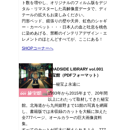
ト数を増やし、オリジナルのフィルム版をデジ
タル・リマスターした高解像度データで、ディ
テールの拡大もお楽しみください。
円形ベッド、鏡張りの壁や天井、虹色のシャギ
ー・カーペット・・・日本人の血と吐息を桃色
に染めあげる、禁断のインテリアデザイン・エ
レメントのほとんどすべてが、ここにある！
SHOPコーナーへ
ROADSIDE LIBRARY vol.001
秘宝館（PDFフォーマット）
――秘宝よ永遠に
1993年から2015年まで、20年間
以上にわたって取材してきた秘宝
館。北海道から九州嬉野まで11館の写真を網羅
し、書籍版では未収録のカットを大幅に加えた
全777ページ、オールカラーの巨大画像資料
集。
すべてのカットが拡大に耐えられるよう、777