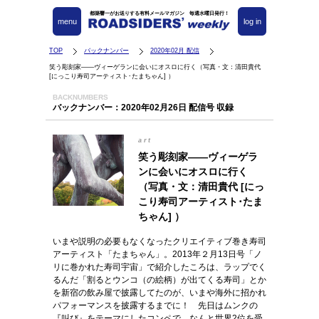
都築響一がお送りする有料メールマガジン 毎週水曜日発行！
menu
log in
TOP
バックナンバー
2020年02月 配信
笑う彫刻家――ヴィーゲランに会いにオスロに行く（写真・文：清田貴代
[にっこり寿司アーティスト･たまちゃん] ）
BACKNUMBERS
バックナンバー：2020年02月26日 配信号 収録
art
笑う彫刻家――ヴィーゲラ
ンに会いにオスロに行く
（写真・文：清田貴代 [にっ
こり寿司アーティスト･たま
ちゃん] ）
いまや説明の必要もなくなったクリエイティブ巻き寿司
アーティスト「たまちゃん」。2013年２月13日号「ノ
リに巻かれた寿司宇宙」で紹介したころは、ラップでく
るんだ「割るとウンコ（の絵柄）が出てくる寿司」とか
を新宿の飲み屋で披露してたのが、いまや海外に招かれ
パフォーマンスを披露するまでに！ 先日はムンクの
『叫び』をテーマにしたコンペで、なんと世界2位を受