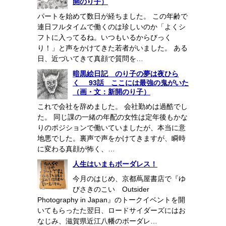
開のり子）
パートを始めて数日が経ちました。 この年齢で
連日フルタイムで働くのは珍しいのか「よくシ
フトに入ってるね。いつもいるからびっく
り！」と声をかけてきた若者がいました。 ある
日、近づいてきて真顔で質問を…
暗黒絵日記 のり子の夢は夜ひら
く 93話 ここには最強の鬼がいた
（画・文：新開のり子）
これで会社を辞めました。 会社勤めは過酷でし
た。 同じ課の一緒の年配の女性は定年後もかな
りのポジションで働いていましたが、本当に意
地悪でした。裏声で声をかけてきますが、瞬時
に変わる真顔が怖く、…
人生はいまもボーダレス！
今月のはじめ、京都蔦屋書店で『ゆ
びさきのこい Outsider
Photography in Japan』のトークイベントを開
いてもらったた翌日、ロードサイダーズにはお
なじみ、滋賀県近江八幡のボーダレ…