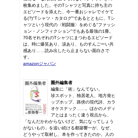
枚集めました。そのTシャツと写真に持ち主の
エピソードを添えた、今一番おシャレでイケて
る(?)“Tシャツ・カタログ"であるとともに、Tシ
ャツという現代の〈戦闘服〉をめぐる“ファッシ
ョン・ノンフィクション"でもある最強の1冊。
70名それぞれのTシャツにまつわるエピソード
は、時に爆笑あり、涙あり、ものすんごーい共
感あり……読み出したら止まらない面白さで
す。
amazonジャパン
圏外編集者
編集に「術」なんてない。
珍スポット、独居老人、地方発ヒ
ップホップ、路傍の現代詩、カラ
オケスナック……。ほかのメディ
アとはまったく違う視点から、
「なんだかわからないけど、気になってしょう
がないもの」を追い続ける都築響一が、なぜ、
どうやって取材し、本を作ってきたのか。人の