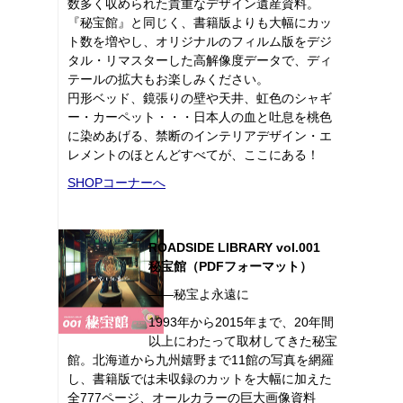
数多く収められた貴重なデザイン遺産資料。
『秘宝館』と同じく、書籍版よりも大幅にカッ
ト数を増やし、オリジナルのフィルム版をデジ
タル・リマスターした高解像度データで、ディ
テールの拡大もお楽しみください。
円形ベッド、鏡張りの壁や天井、虹色のシャギ
ー・カーペット・・・日本人の血と吐息を桃色
に染めあげる、禁断のインテリアデザイン・エ
レメントのほとんどすべてが、ここにある！
SHOPコーナーへ
ROADSIDE LIBRARY vol.001
秘宝館（PDFフォーマット）
――秘宝よ永遠に
1993年から2015年まで、20年間
以上にわたって取材してきた秘宝
館。北海道から九州嬉野まで11館の写真を網羅
し、書籍版では未収録のカットを大幅に加えた
全777ページ、オールカラーの巨大画像資料