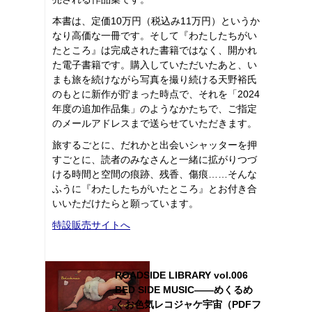
本書は、定価10万円（税込み11万円）というか
なり高価な一冊です。そして『わたしたちがい
たところ』は完成された書籍ではなく、開かれ
た電子書籍です。購入していただいたあと、い
まも旅を続けながら写真を撮り続ける天野裕氏
のもとに新作が貯まった時点で、それを「2024
年度の追加作品集」のようなかたちで、ご指定
のメールアドレスまで送らせていただきます。
旅するごとに、だれかと出会いシャッターを押
すごとに、読者のみなさんと一緒に拡がりつづ
ける時間と空間の痕跡、残香、傷痕……そんな
ふうに『わたしたちがいたところ』とお付き合
いいただけたらと願っています。
特設販売サイトへ
ROADSIDE LIBRARY vol.006
BED SIDE MUSIC――めくるめ
くお色気レコジャケ宇宙（PDFフ