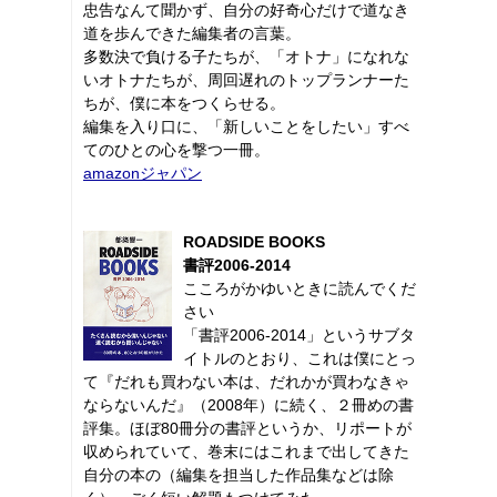
忠告なんて聞かず、自分の好奇心だけで道なき
道を歩んできた編集者の言葉。
多数決で負ける子たちが、「オトナ」になれな
いオトナたちが、周回遅れのトップランナーた
ちが、僕に本をつくらせる。
編集を入り口に、「新しいことをしたい」すべ
てのひとの心を撃つ一冊。
amazonジャパン
ROADSIDE BOOKS
書評2006-2014
こころがかゆいときに読んでくだ
さい
「書評2006-2014」というサブタ
イトルのとおり、これは僕にとっ
て『だれも買わない本は、だれかが買わなきゃ
ならないんだ』（2008年）に続く、２冊めの書
評集。ほぼ80冊分の書評というか、リポートが
収められていて、巻末にはこれまで出してきた
自分の本の（編集を担当した作品集などは除