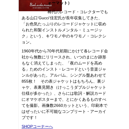
ォーマット）
稀代のレコード・コレクターでも
ある山口‘Gucci’佳宏氏が長年収集してきた、
「お色気たっぷりのレコードジャケットに収め
られた和製インストルメンタル・ミュージッ
ク」という、キワモノ中のキワモノ・コレクシ
ョン。
1960年代から70年代初期にかけて各レコード会
社から無数にリリースされ、いつのまにか跡形
もなく消えてしまった、「夜のムードを高め
る」ためのインスト・レコードという音楽ジャ
ンルがあった。アルバム、シングル盤あわせて
855枚！ その表ジャケットはもちろん、裏ジ
ャケ、表裏見開き（けっこうダブルジャケット
仕様が多かった）、さらには歌詞・解説カード
にオマケポスターまで、とにかくあるものすべ
てを撮影。画像数2660カットという、印刷本で
はぜったいに不可能なコンプリート・アーカイ
ブです！
SHOPコーナーへ