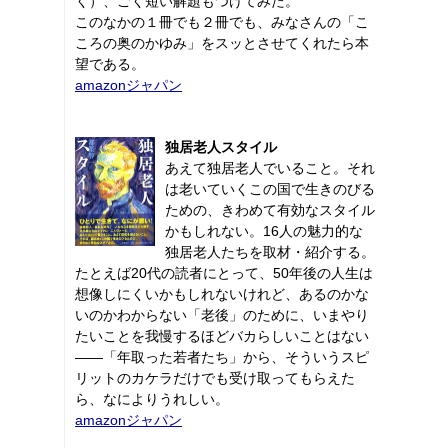
く）、ごく短い解題もつけてみた。
このなかの１冊でも２冊でも、みなさんの「こ
ころの奥のかゆみ」をスッとさせてくれたら本
望である。
amazonジャパン
独居老人スタイル
あえて独居老人でいること。それ
は老いていくこの国で生きのびる
ための、きわめて有効なスタイル
かもしれない。16人の魅力的な
独居老人たちを取材・紹介する。
たとえば20代の読者にとって、50年後の人生は
想像しにくいかもしれないけれど、あるのかな
いのかわからない「老後」のために、いまやり
たいことを我慢するほどバカらしいことはない
――「年取った若者たち」から、そういうスピ
リットのカケラだけでも受け取ってもらえた
ら、なによりうれしい。
amazonジャパン