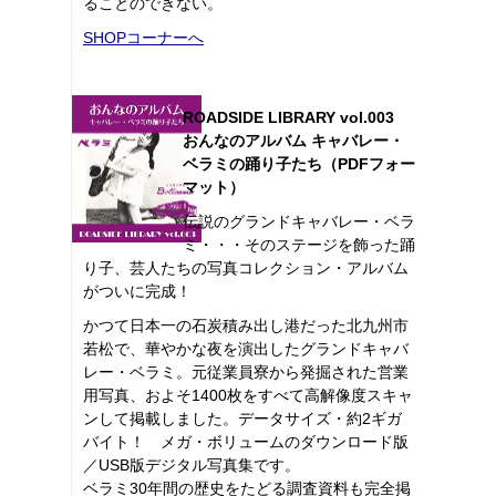
ることのできない。
SHOPコーナーへ
ROADSIDE LIBRARY vol.003
おんなのアルバム キャバレー・
ベラミの踊り子たち（PDFフォー
マット）
伝説のグランドキャバレー・ベラ
ミ・・・そのステージを飾った踊
り子、芸人たちの写真コレクション・アルバム
がついに完成！
かつて日本一の石炭積み出し港だった北九州市
若松で、華やかな夜を演出したグランドキャバ
レー・ベラミ。元従業員寮から発掘された営業
用写真、およそ1400枚をすべて高解像度スキャ
ンして掲載しました。データサイズ・約2ギガ
バイト！ メガ・ボリュームのダウンロード版
／USB版デジタル写真集です。
ベラミ30年間の歴史をたどる調査資料も完全掲