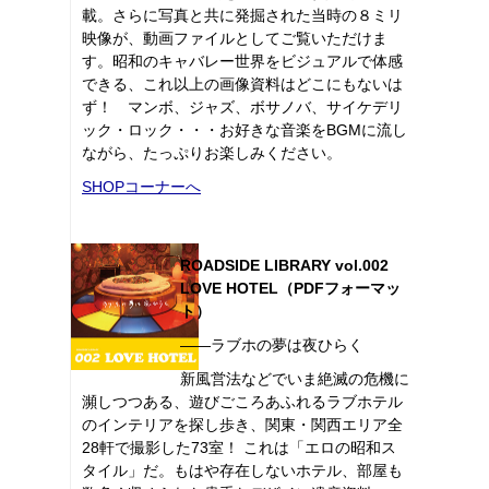
載。さらに写真と共に発掘された当時の８ミリ
映像が、動画ファイルとしてご覧いただけま
す。昭和のキャバレー世界をビジュアルで体感
できる、これ以上の画像資料はどこにもないは
ず！ マンボ、ジャズ、ボサノバ、サイケデリ
ック・ロック・・・お好きな音楽をBGMに流し
ながら、たっぷりお楽しみください。
SHOPコーナーへ
ROADSIDE LIBRARY vol.002
LOVE HOTEL（PDFフォーマッ
ト）
――ラブホの夢は夜ひらく
新風営法などでいま絶滅の危機に
瀕しつつある、遊びごころあふれるラブホテル
のインテリアを探し歩き、関東・関西エリア全
28軒で撮影した73室！ これは「エロの昭和ス
タイル」だ。もはや存在しないホテル、部屋も