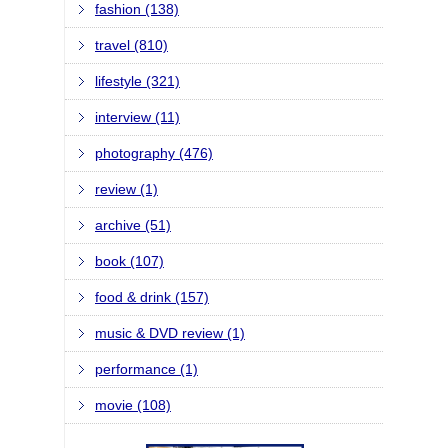
fashion (138)
travel (810)
lifestyle (321)
interview (11)
photography (476)
review (1)
archive (51)
book (107)
food & drink (157)
music & DVD review (1)
performance (1)
movie (108)