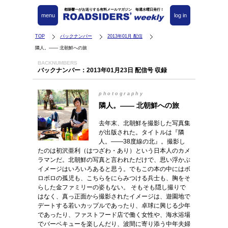
都築響一がお送りする有料メールマガジン 毎週水曜日発行！
menu
log in
TOP
バックナンバー
2013年01月 配信
隣人。―― 北朝鮮への旅
BACKNUMBERS
バックナンバー：2013年01月23日 配信号 収録
photography
隣人。―― 北朝鮮への旅
去年末、北朝鮮を撮影した写真集
が出版された。タイトルは『隣
人。――38度線の北』。撮影し
たのは初沢亜利（はつざわ・あり）という日本人のカメ
ラマンだ。北朝鮮の写真と言われただけで、思い浮かぶ
イメージはいろいろあると思う。でもこの本の中にはボ
ロボロの孤児も、こちらをにらみつける兵士も、胸をそ
らした金ファミリーの姿もない。 そもそも隠し撮りで
はなく、真っ正面から撮影されたイメージは、遊園地で
デートする若いカップルであったり、卓球に興じる少年
であったり、ファストフード店で働く女性や、海水浴場
でバーベキューを楽しんだり、波間に寄り添う中年夫婦