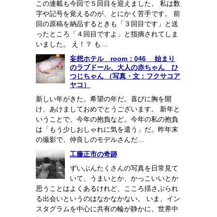
この連載も今回で５回目を迎えました。 私は数
字や記号を覚えるのが、とにかく苦手です。 前
回の原稿を納品するときも「３回目です」と送
ったところ「４回目ですよ」と指摘されてしま
いました。 え！？ も…
妄想ホテル room：046 始まり
のラブドール、大人の赤ちゃん ひ
つじちゃん （写真・文：フクサコア
ヤコ）
新しい年がきた。希望の年だ。喜びに胸を開
け、あけましておめでとうございます。 新年と
いうことで、今年の抱負など。今年の私の抱負
は「もう少しおしゃれに気を遣う」だ。昨年末
の撮影で、仲良しのモデルさんだ…
工藤正市の奇跡
ずいぶんたくさんの写真を日常見て
いて、うまいとか、かっこいいとか
思うことはよくあるけれど、こころ揺さぶられ
る出会いというのはなかなかない。 いま、イン
スタグラムを中心に共有の輪が静かに、世界中