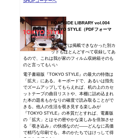
SHOPコーナーへ
ROADSIDE LIBRARY vol.004
TOKYO STYLE（PDFフォーマ
ット）
書籍版では掲載できなかった別カ
ットもほとんどすべて収録してあ
るので、これは我が家のフィルム収納箱そのも
のと言ってもいい
電子書籍版『TOKYO STYLE』の最大の特徴は
「拡大」にある。キーボードで、あるいは指先
でズームアップしてもらえれば、机の上のカセ
ットテープの曲目リストや、本棚に詰め込まれ
た本の題名もかなりの確度で読み取ることがで
きる。他人の生活を覗き見する楽しみが
『TOKYO STYLE』の本質だとすれば、電書版
の「拡大」とはその密やかな楽しみを倍加させ
る「覗き込み」の快感なのだ――どんなに高価
で精巧な印刷でも、本のかたちではけっして得