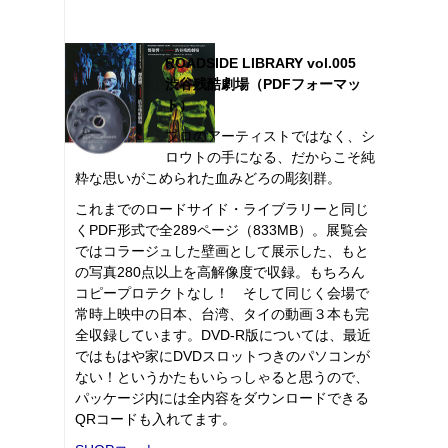
ROADSIDE LIBRARY vol.005
渋谷残酷劇場（PDFフォーマッ
ト）
プロのアーティストではなく、シ
ロウトの手になる、だからこそ純
粋な思いがこめられた血みどろの彫刻群。
これまでのロードサイド・ライブラリーと同じ
くPDF形式で全289ページ（833MB）。展覧会
ではコラージュした壁画として展示した、もと
の写真280点以上を高解像度で収録。もちろん
コピープロテクトなし！ そして同じく会場で
常時上映中の日本、台湾、タイの動画３本も完
全収録しています。DVD-R版については、最近
ではもはや家にDVDスロットつきのパソコンが
ない！というかたもいらっしゃると思うので、
パッケージ内には全内容をダウンロードできる
QRコードも入れてます。