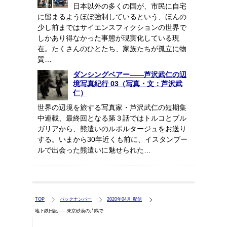
日本以外の多くの国が、市民に自宅
に留まるようほぼ強制しているという、ほんの
少し前まではサイエンスフィクションの世界で
しかあり得なかった事態が現実化している現
在。たくさんのひとたち、家族たちが孤立に物
質…
ダンシングベアー——芦沢武仁の辺
境写真紀行 03（写真・文：芦沢武
仁）
世界の辺境を旅する写真家・芦沢武仁の短期集
中連載、最終回となる第３話ではトルコとブル
ガリアから、熊遣いのルポルタージュをお送り
する。いまから30年近くも前に、イスタンブー
ルで出会った熊遣いに魅せられた…
TOP
バックナンバー
2020年04月 配信
地下鉄日記――東京砂漠の片隅で