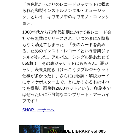
「お色気たっぷりのレコードジャケットに収め
られた和製インストルメンタル・ミュージッ
ク」という、キワモノ中のキワモノ・コレクシ
ョン。
1960年代から70年代初期にかけて各レコード会
社から無数にリリースされ、いつのまにか跡形
もなく消えてしまった、「夜のムードを高め
る」ためのインスト・レコードという音楽ジャ
ンルがあった。アルバム、シングル盤あわせて
855枚！ その表ジャケットはもちろん、裏ジ
ャケ、表裏見開き（けっこうダブルジャケット
仕様が多かった）、さらには歌詞・解説カード
にオマケポスターまで、とにかくあるものすべ
てを撮影。画像数2660カットという、印刷本で
はぜったいに不可能なコンプリート・アーカイ
ブです！
SHOPコーナーへ
ROADSIDE LIBRARY vol.005