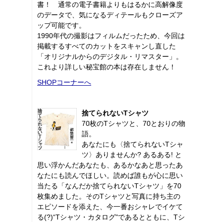
書！ 通常の電子書籍よりもはるかに高解像度
のデータで、気になるディテールもクローズア
ップ可能です。
1990年代の撮影はフィルムだったため、今回は
掲載するすべてのカットをスキャンし直した
「オリジナルからのデジタル・リマスター」。
これより詳しい秘宝館の本は存在しません！
SHOPコーナーへ
捨てられないTシャツ
70枚のTシャツと、70とおりの物
語。
あなたにも〈捨てられないTシャ
ツ〉ありませんか? あるある! と
思い浮かんだあなたも、あるかなあと思ったあ
なたにも読んでほしい。読めば誰もが心に思い
当たる「なんだか捨てられないTシャツ」を70
枚集めました。そのTシャツと写真に持ち主の
エピソードを添えた、今一番おシャレでイケて
る(?)“Tシャツ・カタログ"であるとともに、Tシ