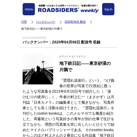
都築響一がお送りする有料メールマガジン 毎週水曜日発行！
menu
log in
TOP
バックナンバー
2020年04月 配信
地下鉄日記――東京砂漠の片隅で
BACKNUMBERS
バックナンバー：2020年04月08日 配信号 収録
photography
地下鉄日記――東京砂漠の
片隅で
『雲隠れ温泉行』という、つげ義
春の世界が写真で21世紀に甦っ
たような写真集を2015年6月10日号で紹介した（「湯
けむりの彼岸に」）。作者の村上仁一（まさかず）は月
刊誌『日本カメラ』の編集者として働きながら、写真作
家としても長く活動を続けてきた。『雲隠れ温泉行』を
刊行したroshin booksは、このメルマガでも幾度か紹介
した、斉藤篤という写真好きの青年が別の仕事で生計を
立てながら、理想の写真集を世に出したいとひとりで始
めたマイクロパブリッシャーである。そのroshin books
からこのほど村上さんの２冊目になる作品集『地下鉄日