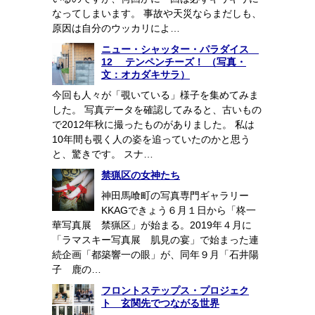
なってしまいます。 事故や天災ならまだしも、
原因は自分のウッカリによ…
ニュー・シャッター・パラダイス
12 テンペンチーズ！ （写真・
文：オカダキサラ）
今回も人々が「覗いている」様子を集めてみま
した。 写真データを確認してみると、古いもの
で2012年秋に撮ったものがありました。 私は
10年間も覗く人の姿を追っていたのかと思う
と、驚きです。 スナ…
禁猟区の女神たち
神田馬喰町の写真専門ギャラリー
KKAGできょう６月１日から「柊一
華写真展 禁猟区」が始まる。2019年４月に
「ラマスキー写真展 肌見の宴」で始まった連
続企画「都築響一の眼」が、同年９月「石井陽
子 鹿の…
フロントステップス・プロジェク
ト 玄関先でつながる世界