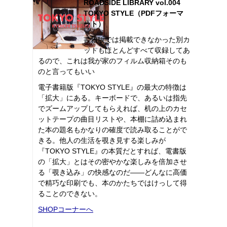
ROADSIDE LIBRARY vol.004
TOKYO STYLE（PDFフォーマ
ット）
書籍版では掲載できなかった別カ
ットもほとんどすべて収録してあ
るので、これは我が家のフィルム収納箱そのも
のと言ってもいい
電子書籍版『TOKYO STYLE』の最大の特徴は
「拡大」にある。キーボードで、あるいは指先
でズームアップしてもらえれば、机の上のカセ
ットテープの曲目リストや、本棚に詰め込まれ
た本の題名もかなりの確度で読み取ることがで
きる。他人の生活を覗き見する楽しみが
『TOKYO STYLE』の本質だとすれば、電書版
の「拡大」とはその密やかな楽しみを倍加させ
る「覗き込み」の快感なのだ――どんなに高価
で精巧な印刷でも、本のかたちではけっして得
ることのできない。
SHOPコーナーへ