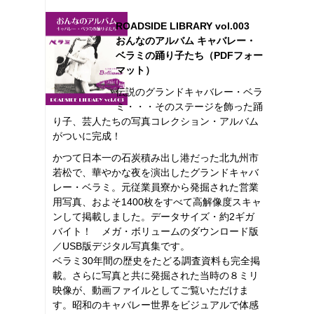
ROADSIDE LIBRARY vol.003
おんなのアルバム キャバレー・
ベラミの踊り子たち（PDFフォー
マット）
伝説のグランドキャバレー・ベラ
ミ・・・そのステージを飾った踊
り子、芸人たちの写真コレクション・アルバム
がついに完成！
かつて日本一の石炭積み出し港だった北九州市
若松で、華やかな夜を演出したグランドキャバ
レー・ベラミ。元従業員寮から発掘された営業
用写真、およそ1400枚をすべて高解像度スキャ
ンして掲載しました。データサイズ・約2ギガ
バイト！ メガ・ボリュームのダウンロード版
／USB版デジタル写真集です。
ベラミ30年間の歴史をたどる調査資料も完全掲
載。さらに写真と共に発掘された当時の８ミリ
映像が、動画ファイルとしてご覧いただけま
す。昭和のキャバレー世界をビジュアルで体感