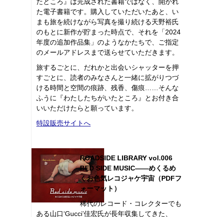
たところ』は完成された書籍ではなく、開かれ
た電子書籍です。購入していただいたあと、い
まも旅を続けながら写真を撮り続ける天野裕氏
のもとに新作が貯まった時点で、それを「2024
年度の追加作品集」のようなかたちで、ご指定
のメールアドレスまで送らせていただきます。
旅するごとに、だれかと出会いシャッターを押
すごとに、読者のみなさんと一緒に拡がりつづ
ける時間と空間の痕跡、残香、傷痕……そんな
ふうに『わたしたちがいたところ』とお付き合
いいただけたらと願っています。
特設販売サイトへ
ROADSIDE LIBRARY vol.006
BED SIDE MUSIC――めくるめ
くお色気レコジャケ宇宙（PDFフ
ォーマット）
稀代のレコード・コレクターでも
ある山口‘Gucci’佳宏氏が長年収集してきた、