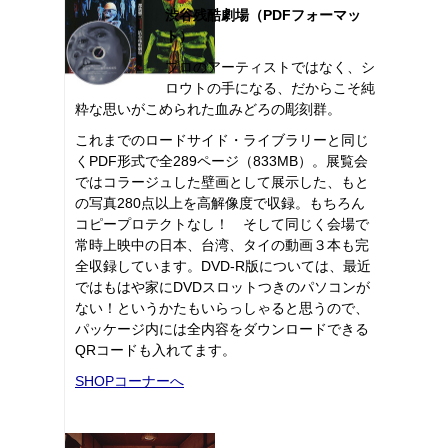
渋谷残酷劇場（PDFフォーマッ
ト）
プロのアーティストではなく、シ
ロウトの手になる、だからこそ純
粋な思いがこめられた血みどろの彫刻群。
これまでのロードサイド・ライブラリーと同じ
くPDF形式で全289ページ（833MB）。展覧会
ではコラージュした壁画として展示した、もと
の写真280点以上を高解像度で収録。もちろん
コピープロテクトなし！ そして同じく会場で
常時上映中の日本、台湾、タイの動画３本も完
全収録しています。DVD-R版については、最近
ではもはや家にDVDスロットつきのパソコンが
ない！というかたもいらっしゃると思うので、
パッケージ内には全内容をダウンロードできる
QRコードも入れてます。
SHOPコーナーへ