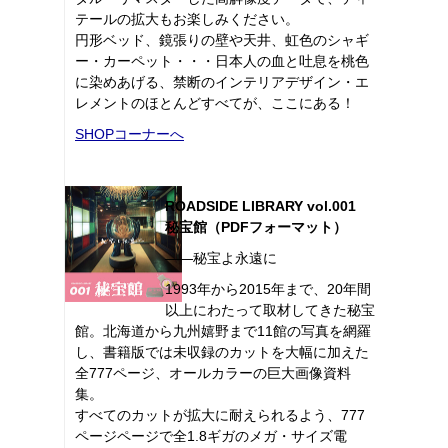
テールの拡大もお楽しみください。
円形ベッド、鏡張りの壁や天井、虹色のシャギ
ー・カーペット・・・日本人の血と吐息を桃色
に染めあげる、禁断のインテリアデザイン・エ
レメントのほとんどすべてが、ここにある！
SHOPコーナーへ
ROADSIDE LIBRARY vol.001
秘宝館（PDFフォーマット）
――秘宝よ永遠に
1993年から2015年まで、20年間
以上にわたって取材してきた秘宝
館。北海道から九州嬉野まで11館の写真を網羅
し、書籍版では未収録のカットを大幅に加えた
全777ページ、オールカラーの巨大画像資料
集。
すべてのカットが拡大に耐えられるよう、777
ページページで全1.8ギガのメガ・サイズ電