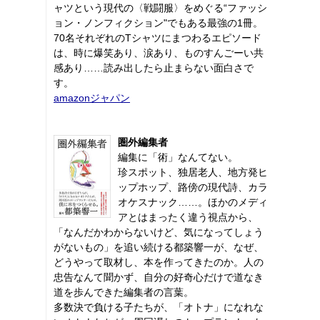
ャツという現代の〈戦闘服〉をめぐる“ファッシ
ョン・ノンフィクション"でもある最強の1冊。
70名それぞれのTシャツにまつわるエピソード
は、時に爆笑あり、涙あり、ものすんごーい共
感あり……読み出したら止まらない面白さで
す。
amazonジャパン
圏外編集者
編集に「術」なんてない。
珍スポット、独居老人、地方発ヒ
ップホップ、路傍の現代詩、カラ
オケスナック……。ほかのメディ
アとはまったく違う視点から、
「なんだかわからないけど、気になってしょう
がないもの」を追い続ける都築響一が、なぜ、
どうやって取材し、本を作ってきたのか。人の
忠告なんて聞かず、自分の好奇心だけで道なき
道を歩んできた編集者の言葉。
多数決で負ける子たちが、「オトナ」になれな