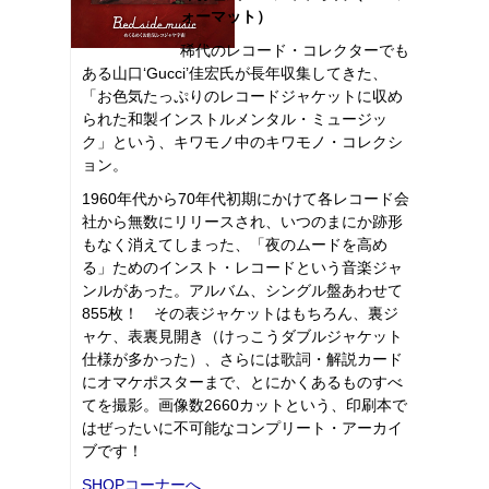
ォーマット）
稀代のレコード・コレクターでも
ある山口‘Gucci’佳宏氏が長年収集してきた、
「お色気たっぷりのレコードジャケットに収め
られた和製インストルメンタル・ミュージッ
ク」という、キワモノ中のキワモノ・コレクシ
ョン。
1960年代から70年代初期にかけて各レコード会
社から無数にリリースされ、いつのまにか跡形
もなく消えてしまった、「夜のムードを高め
る」ためのインスト・レコードという音楽ジャ
ンルがあった。アルバム、シングル盤あわせて
855枚！ その表ジャケットはもちろん、裏ジ
ャケ、表裏見開き（けっこうダブルジャケット
仕様が多かった）、さらには歌詞・解説カード
にオマケポスターまで、とにかくあるものすべ
てを撮影。画像数2660カットという、印刷本で
はぜったいに不可能なコンプリート・アーカイ
ブです！
SHOPコーナーへ