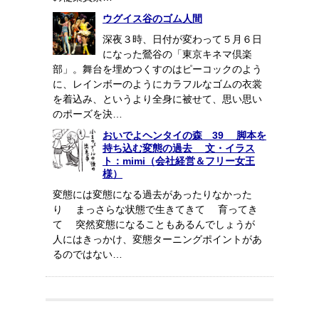
ウグイス谷のゴム人間
深夜３時、日付が変わって５月６日
になった鶯谷の「東京キネマ倶楽
部」。舞台を埋めつくすのはピーコックのよう
に、レインボーのようにカラフルなゴムの衣裳
を着込み、というより全身に被せて、思い思い
のポーズを決…
おいでよヘンタイの森 39 脚本を
持ち込む変態の過去 文・イラス
ト：mimi（会社経営＆フリー女王
様）
変態には変態になる過去があったりなかった
り まっさらな状態で生きてきて 育ってき
て 突然変態になることもあるんでしょうが
人にはきっかけ、変態ターニングポイントがあ
るのではない…