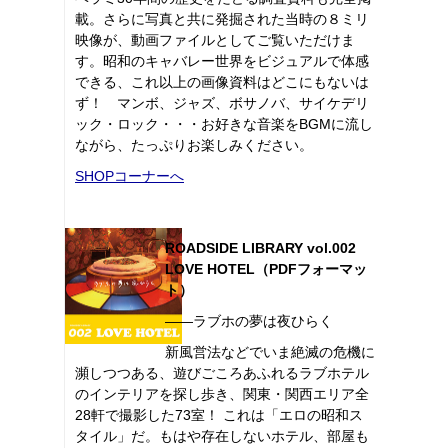
載。さらに写真と共に発掘された当時の８ミリ
映像が、動画ファイルとしてご覧いただけま
す。昭和のキャバレー世界をビジュアルで体感
できる、これ以上の画像資料はどこにもないは
ず！ マンボ、ジャズ、ボサノバ、サイケデリ
ック・ロック・・・お好きな音楽をBGMに流し
ながら、たっぷりお楽しみください。
SHOPコーナーへ
ROADSIDE LIBRARY vol.002
LOVE HOTEL（PDFフォーマッ
ト）
――ラブホの夢は夜ひらく
新風営法などでいま絶滅の危機に
瀕しつつある、遊びごころあふれるラブホテル
のインテリアを探し歩き、関東・関西エリア全
28軒で撮影した73室！ これは「エロの昭和ス
タイル」だ。もはや存在しないホテル、部屋も