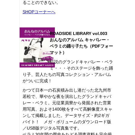
ることのできない。
SHOPコーナーへ
ROADSIDE LIBRARY vol.003
おんなのアルバム キャバレー・
ベラミの踊り子たち（PDFフォー
マット）
伝説のグランドキャバレー・ベラ
ミ・・・そのステージを飾った踊
り子、芸人たちの写真コレクション・アルバム
がついに完成！
かつて日本一の石炭積み出し港だった北九州市
若松で、華やかな夜を演出したグランドキャバ
レー・ベラミ。元従業員寮から発掘された営業
用写真、およそ1400枚をすべて高解像度スキャ
ンして掲載しました。データサイズ・約2ギガ
バイト！ メガ・ボリュームのダウンロード版
／USB版デジタル写真集です。
ベラミ30年間の歴史をたどる調査資料も完全掲