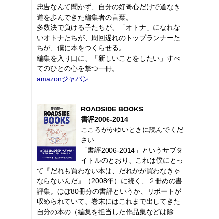
忠告なんて聞かず、自分の好奇心だけで道なき
道を歩んできた編集者の言葉。
多数決で負ける子たちが、「オトナ」になれな
いオトナたちが、周回遅れのトップランナーた
ちが、僕に本をつくらせる。
編集を入り口に、「新しいことをしたい」すべ
てのひとの心を撃つ一冊。
amazonジャパン
ROADSIDE BOOKS
書評2006-2014
こころがかゆいときに読んでくだ
さい
「書評2006-2014」というサブタ
イトルのとおり、これは僕にとっ
て『だれも買わない本は、だれかが買わなきゃ
ならないんだ』（2008年）に続く、２冊めの書
評集。ほぼ80冊分の書評というか、リポートが
収められていて、巻末にはこれまで出してきた
自分の本の（編集を担当した作品集などは除