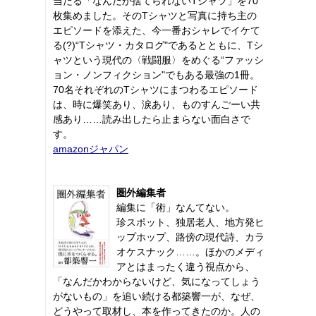
当たる「なんだか捨てられないTシャツ」を70
枚集めました。そのTシャツと写真に持ち主の
エピソードを添えた、今一番おシャレでイケて
る(?)“Tシャツ・カタログ"であるとともに、Tシ
ャツという現代の〈戦闘服〉をめぐる“ファッシ
ョン・ノンフィクション"でもある最強の1冊。
70名それぞれのTシャツにまつわるエピソード
は、時に爆笑あり、涙あり、ものすんごーい共
感あり……読み出したら止まらない面白さで
す。
amazonジャパン
圏外編集者
編集に「術」なんてない。
珍スポット、独居老人、地方発ヒ
ップホップ、路傍の現代詩、カラ
オケスナック……。ほかのメディ
アとはまったく違う視点から、
「なんだかわからないけど、気になってしょう
がないもの」を追い続ける都築響一が、なぜ、
どうやって取材し、本を作ってきたのか。人の