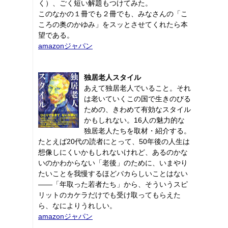
く）、ごく短い解題もつけてみた。
このなかの１冊でも２冊でも、みなさんの「こ
ころの奥のかゆみ」をスッとさせてくれたら本
望である。
amazonジャパン
独居老人スタイル
あえて独居老人でいること。それ
は老いていくこの国で生きのびる
ための、きわめて有効なスタイル
かもしれない。16人の魅力的な
独居老人たちを取材・紹介する。
たとえば20代の読者にとって、50年後の人生は
想像しにくいかもしれないけれど、あるのかな
いのかわからない「老後」のために、いまやり
たいことを我慢するほどバカらしいことはない
――「年取った若者たち」から、そういうスピ
リットのカケラだけでも受け取ってもらえた
ら、なによりうれしい。
amazonジャパン