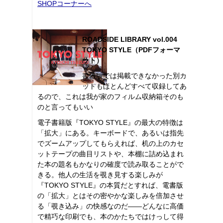
SHOPコーナーへ
ROADSIDE LIBRARY vol.004
TOKYO STYLE（PDFフォーマ
ット）
書籍版では掲載できなかった別カ
ットもほとんどすべて収録してあ
るので、これは我が家のフィルム収納箱そのも
のと言ってもいい
電子書籍版『TOKYO STYLE』の最大の特徴は
「拡大」にある。キーボードで、あるいは指先
でズームアップしてもらえれば、机の上のカセ
ットテープの曲目リストや、本棚に詰め込まれ
た本の題名もかなりの確度で読み取ることがで
きる。他人の生活を覗き見する楽しみが
『TOKYO STYLE』の本質だとすれば、電書版
の「拡大」とはその密やかな楽しみを倍加させ
る「覗き込み」の快感なのだ――どんなに高価
で精巧な印刷でも、本のかたちではけっして得