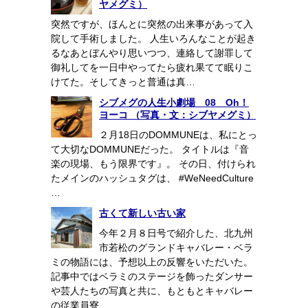
ヤメグミ）
突然ですが、ほんとに突然の出来事があって入
院して手術しました。 人生いろんなことが起き
るなあとぼんやり思いつつ、連絡して謝罪して
御礼してを一日中やってたら疲れ果てて眠りこ
けてた。そしてきっと普通は真…
シブメグの人生小劇場 08 Oh！
ヨーコ （写真・文：シブヤメグミ）
２月18日のDOMMUNEは、私にとっ
て大切なDOMMUNEだった。 タイトルは『音
楽の現場、もう限界です』。 その日、付けられ
たメインのハッシュタグは、 #WeNeedCulture
…
古くて新しい古い家
今年２月８日号で紹介した、北九州
市若松のグランドキャバレー・ベラ
ミの物語には、予想以上の反響をいただいた。
記事中ではベラミのステージを飾ったダンサー
や芸人たちの写真と共に、もともとキャバレー
の従業員寮…