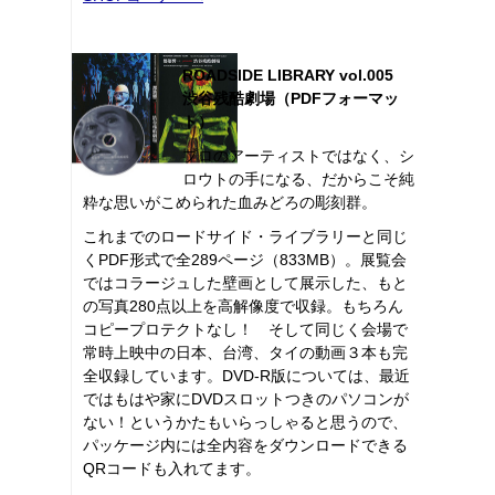
ROADSIDE LIBRARY vol.005
渋谷残酷劇場（PDFフォーマッ
ト）
プロのアーティストではなく、シ
ロウトの手になる、だからこそ純
粋な思いがこめられた血みどろの彫刻群。
これまでのロードサイド・ライブラリーと同じ
くPDF形式で全289ページ（833MB）。展覧会
ではコラージュした壁画として展示した、もと
の写真280点以上を高解像度で収録。もちろん
コピープロテクトなし！ そして同じく会場で
常時上映中の日本、台湾、タイの動画３本も完
全収録しています。DVD-R版については、最近
ではもはや家にDVDスロットつきのパソコンが
ない！というかたもいらっしゃると思うので、
パッケージ内には全内容をダウンロードできる
QRコードも入れてます。