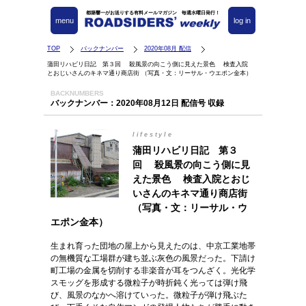
都築響一がお送りする有料メールマガジン 毎週水曜日発行！
menu
log in
TOP
バックナンバー
2020年08月 配信
蒲田リハビリ日記 第３回 殺風景の向こう側に見えた景色 検査入院
とおじいさんのキネマ通り商店街 （写真・文：リーサル・ウエポン金本）
BACKNUMBERS
バックナンバー：2020年08月12日 配信号 収録
lifestyle
蒲田リハビリ日記 第３
回 殺風景の向こう側に見
えた景色 検査入院とおじ
いさんのキネマ通り商店街
（写真・文：リーサル・ウ
エポン金本）
生まれ育った団地の屋上から見えたのは、中京工業地帯
の無機質な工場群が建ち並ぶ灰色の風景だった。下請け
町工場の金属を切削する非楽音が耳をつんざく。光化学
スモッグを形成する微粒子が時折鈍く光っては弾け飛
び、風景のなかへ溶けていった。微粒子が弾け飛ぶた