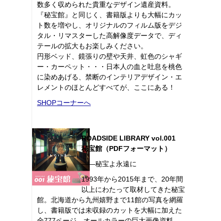
数多く収められた貴重なデザイン遺産資料。
『秘宝館』と同じく、書籍版よりも大幅にカッ
ト数を増やし、オリジナルのフィルム版をデジ
タル・リマスターした高解像度データで、ディ
テールの拡大もお楽しみください。
円形ベッド、鏡張りの壁や天井、虹色のシャギ
ー・カーペット・・・日本人の血と吐息を桃色
に染めあげる、禁断のインテリアデザイン・エ
レメントのほとんどすべてが、ここにある！
SHOPコーナーへ
ROADSIDE LIBRARY vol.001
秘宝館（PDFフォーマット）
――秘宝よ永遠に
1993年から2015年まで、20年間
以上にわたって取材してきた秘宝
館。北海道から九州嬉野まで11館の写真を網羅
し、書籍版では未収録のカットを大幅に加えた
全777ページ、オールカラーの巨大画像資料