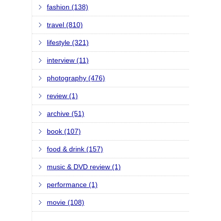
fashion (138)
travel (810)
lifestyle (321)
interview (11)
photography (476)
review (1)
archive (51)
book (107)
food & drink (157)
music & DVD review (1)
performance (1)
movie (108)