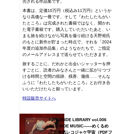
売される作品集です。
本書は、定価10万円（税込み11万円）というか
なり高価な一冊です。そして『わたしたちがい
たところ』は完成された書籍ではなく、開かれ
た電子書籍です。購入していただいたあと、い
まも旅を続けながら写真を撮り続ける天野裕氏
のもとに新作が貯まった時点で、それを「2024
年度の追加作品集」のようなかたちで、ご指定
のメールアドレスまで送らせていただきます。
旅するごとに、だれかと出会いシャッターを押
すごとに、読者のみなさんと一緒に拡がりつづ
ける時間と空間の痕跡、残香、傷痕……そんな
ふうに『わたしたちがいたところ』とお付き合
いいただけたらと願っています。
特設販売サイトへ
ROADSIDE LIBRARY vol.006
BED SIDE MUSIC――めくるめ
くお色気レコジャケ宇宙（PDFフ