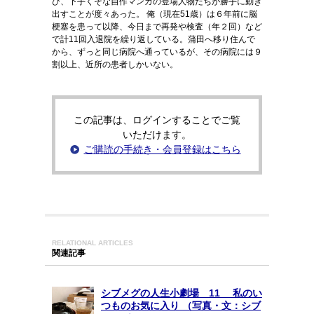
び、下手くそな自作マンガの登場人物たちが勝手に動き
出すことが度々あった。 俺（現在51歳）は６年前に脳
梗塞を患って以降、今日まで再発や検査（年２回）など
で計11回入退院を繰り返している。蒲田へ移り住んで
から、ずっと同じ病院へ通っているが、その病院には９
割以上、近所の患者しかいない。
この記事は、ログインすることでご覧
いただけます。
ご購読の手続き・会員登録はこちら
RELATIONAL ARTICLES
関連記事
シブメグの人生小劇場 11 私のい
つものお気に入り （写真・文：シブ