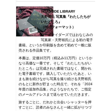
ROADSIDE LIBRARY
天野裕氏 写真集『わたしたちが
いたところ』
（PDFフォーマット）
ロードサイダーズではおなじみの
写真家・天野裕氏による初の電子
書籍。というか印刷版を含めて初めて一般に販
売される作品集です。
本書は、定価10万円（税込み11万円）というか
なり高価な一冊です。そして『わたしたちがい
たところ』は完成された書籍ではなく、開かれ
た電子書籍です。購入していただいたあと、い
まも旅を続けながら写真を撮り続ける天野裕氏
のもとに新作が貯まった時点で、それを「2024
年度の追加作品集」のようなかたちで、ご指定
のメールアドレスまで送らせていただきます。
旅するごとに、だれかと出会いシャッターを押
すごとに、読者のみなさんと一緒に拡がりつづ