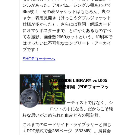
ンルがあった。アルバム、シングル盤あわせて
855枚！ その表ジャケットはもちろん、裏ジ
ャケ、表裏見開き（けっこうダブルジャケット
仕様が多かった）、さらには歌詞・解説カード
にオマケポスターまで、とにかくあるものすべ
てを撮影。画像数2660カットという、印刷本で
はぜったいに不可能なコンプリート・アーカイ
ブです！
SHOPコーナーへ
ROADSIDE LIBRARY vol.005
渋谷残酷劇場（PDFフォーマッ
ト）
プロのアーティストではなく、シ
ロウトの手になる、だからこそ純
粋な思いがこめられた血みどろの彫刻群。
これまでのロードサイド・ライブラリーと同じ
くPDF形式で全289ページ（833MB）。展覧会