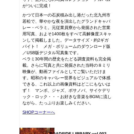
がついに完成！
かつて日本一の石炭積み出し港だった北九州市
若松で、華やかな夜を演出したグランドキャバ
レー・ベラミ。元従業員寮から発掘された営業
用写真、およそ1400枚をすべて高解像度スキャ
ンして掲載しました。データサイズ・約2ギガ
バイト！ メガ・ボリュームのダウンロード版
／USB版デジタル写真集です。
ベラミ30年間の歴史をたどる調査資料も完全掲
載。さらに写真と共に発掘された当時の８ミリ
映像が、動画ファイルとしてご覧いただけま
す。昭和のキャバレー世界をビジュアルで体感
できる、これ以上の画像資料はどこにもないは
ず！ マンボ、ジャズ、ボサノバ、サイケデリ
ック・ロック・・・お好きな音楽をBGMに流し
ながら、たっぷりお楽しみください。
SHOPコーナーへ
ROADSIDE LIBRARY vol.002