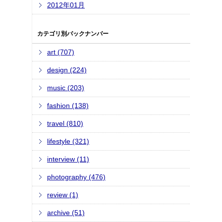
2012年01月
カテゴリ別バックナンバー
art (707)
design (224)
music (203)
fashion (138)
travel (810)
lifestyle (321)
interview (11)
photography (476)
review (1)
archive (51)