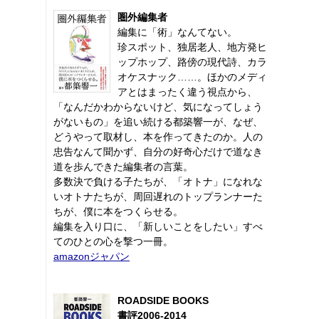
圏外編集者
編集に「術」なんてない。
珍スポット、独居老人、地方発ヒ
ップホップ、路傍の現代詩、カラ
オケスナック……。ほかのメディ
アとはまったく違う視点から、
「なんだかわからないけど、気になってしょう
がないもの」を追い続ける都築響一が、なぜ、
どうやって取材し、本を作ってきたのか。人の
忠告なんて聞かず、自分の好奇心だけで道なき
道を歩んできた編集者の言葉。
多数決で負ける子たちが、「オトナ」になれな
いオトナたちが、周回遅れのトップランナーた
ちが、僕に本をつくらせる。
編集を入り口に、「新しいことをしたい」すべ
てのひとの心を撃つ一冊。
amazonジャパン
ROADSIDE BOOKS
書評2006-2014