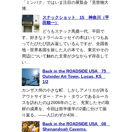
「ミンパク」ではいま注目の展覧会『見世物大
博…
スナックショット 15 神奈川（平
田順一）
どうもスナック馬鹿一代、平田で
す。好きなトラベルエッセイの本はいくつもあ
ってたびたび読み返しているんですが、全国各
地・世界各国を旅した人の本でも、東京やその
周辺について触れた文章が少なからず存在して
い…
Back in the ROADSIDE USA 75
Outsider Art Town, Lucas, KS
1/2
カンザス州の小さな町、しかしアメリカが誇る
アウトサイダー・アート・タウンであるルーカ
スを訪れたのは2006年のこと。充実したその取
材の成果を、今回は前半後半の2週に分けて振
り返る。――人口わずか436…
Back in the ROADSIDE USA 08
Shenandoah Caverns,