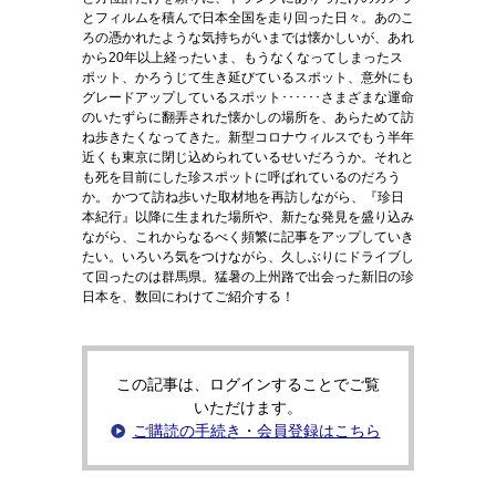
とフィルムを積んで日本全国を走り回った日々。あのこ
ろの憑かれたような気持ちがいまでは懐かしいが、あれ
から20年以上経ったいま、もうなくなってしまったス
ポット、かろうじて生き延びているスポット、意外にも
グレードアップしているスポット･･････さまざまな運命
のいたずらに翻弄された懐かしの場所を、あらためて訪
ね歩きたくなってきた。新型コロナウィルスでもう半年
近くも東京に閉じ込められているせいだろうか。それと
も死を目前にした珍スポットに呼ばれているのだろう
か。 かつて訪ね歩いた取材地を再訪しながら、『珍日
本紀行』以降に生まれた場所や、新たな発見を盛り込み
ながら、これからなるべく頻繁に記事をアップしていき
たい。いろいろ気をつけながら、久しぶりにドライブし
て回ったのは群馬県。猛暑の上州路で出会った新旧の珍
日本を、数回にわけてご紹介する！
この記事は、ログインすることでご覧
いただけます。
ご購読の手続き・会員登録はこちら