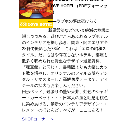
LOVE HOTEL（PDFフォーマッ
ト）
――ラブホの夢は夜ひらく
新風営法などでいま絶滅の危機に
瀕しつつある、遊びごころあふれるラブホテル
のインテリアを探し歩き、関東・関西エリア全
28軒で撮影した73室！ これは「エロの昭和ス
タイル」だ。もはや存在しないホテル、部屋も
数多く収められた貴重なデザイン遺産資料。
『秘宝館』と同じく、書籍版よりも大幅にカッ
ト数を増やし、オリジナルのフィルム版をデジ
タル・リマスターした高解像度データで、ディ
テールの拡大もお楽しみください。
円形ベッド、鏡張りの壁や天井、虹色のシャギ
ー・カーペット・・・日本人の血と吐息を桃色
に染めあげる、禁断のインテリアデザイン・エ
レメントのほとんどすべてが、ここにある！
SHOPコーナーへ