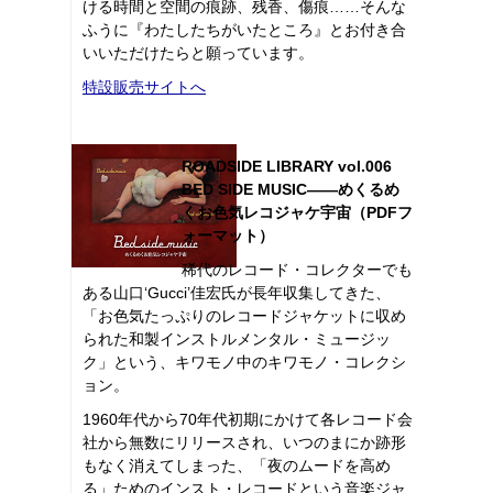
ける時間と空間の痕跡、残香、傷痕……そんな
ふうに『わたしたちがいたところ』とお付き合
いいただけたらと願っています。
特設販売サイトへ
ROADSIDE LIBRARY vol.006
BED SIDE MUSIC――めくるめ
くお色気レコジャケ宇宙（PDFフ
ォーマット）
稀代のレコード・コレクターでも
ある山口‘Gucci’佳宏氏が長年収集してきた、
「お色気たっぷりのレコードジャケットに収め
られた和製インストルメンタル・ミュージッ
ク」という、キワモノ中のキワモノ・コレクシ
ョン。
1960年代から70年代初期にかけて各レコード会
社から無数にリリースされ、いつのまにか跡形
もなく消えてしまった、「夜のムードを高め
る」ためのインスト・レコードという音楽ジャ