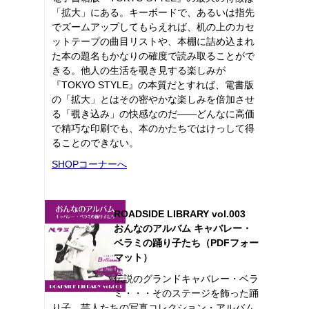
「拡大」にある。キーボードで、あるいは指先
でズームアップしてもらえれば、机の上のカセ
ットテープの曲目リストや、本棚に詰め込まれ
た本の題名もかなりの確度で読み取ることがで
きる。他人の生活を覗き見する楽しみが
『TOKYO STYLE』の本質だとすれば、電書版
の「拡大」とはその密やかな楽しみを倍加させ
る「覗き込み」の快感なのだ――どんなに高価
で精巧な印刷でも、本のかたちではけっして得
ることのできない。
SHOPコーナーへ
ROADSIDE LIBRARY vol.003
おんなのアルバム キャバレー・
ベラミの踊り子たち（PDFフォー
マット）
伝説のグランドキャバレー・ベラ
ミ・・・そのステージを飾った踊
り子、芸人たちの写真コレクション・アルバム