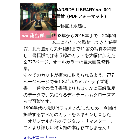
ROADSIDE LIBRARY vol.001
秘宝館（PDFフォーマット）
――秘宝よ永遠に
1993年から2015年まで、20年間
以上にわたって取材してきた秘宝
館。北海道から九州嬉野まで11館の写真を網羅
し、書籍版では未収録のカットを大幅に加えた
全777ページ、オールカラーの巨大画像資料
集。
すべてのカットが拡大に耐えられるよう、777
ページページで全1.8ギガのメガ・サイズ電
書！ 通常の電子書籍よりもはるかに高解像度
のデータで、気になるディテールもクローズア
ップ可能です。
1990年代の撮影はフィルムだったため、今回は
掲載するすべてのカットをスキャンし直した
「オリジナルからのデジタル・リマスター」。
これより詳しい秘宝館の本は存在しません！
SHOPコーナーへ