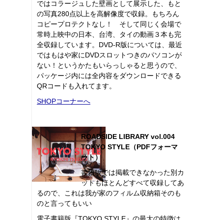
ではコラージュした壁画として展示した、もと
の写真280点以上を高解像度で収録。もちろん
コピープロテクトなし！ そして同じく会場で
常時上映中の日本、台湾、タイの動画３本も完
全収録しています。DVD-R版については、最近
ではもはや家にDVDスロットつきのパソコンが
ない！というかたもいらっしゃると思うので、
パッケージ内には全内容をダウンロードできる
QRコードも入れてます。
SHOPコーナーへ
ROADSIDE LIBRARY vol.004
TOKYO STYLE（PDFフォーマ
ット）
書籍版では掲載できなかった別カ
ットもほとんどすべて収録してあ
るので、これは我が家のフィルム収納箱そのも
のと言ってもいい
電子書籍版『TOKYO STYLE』の最大の特徴は