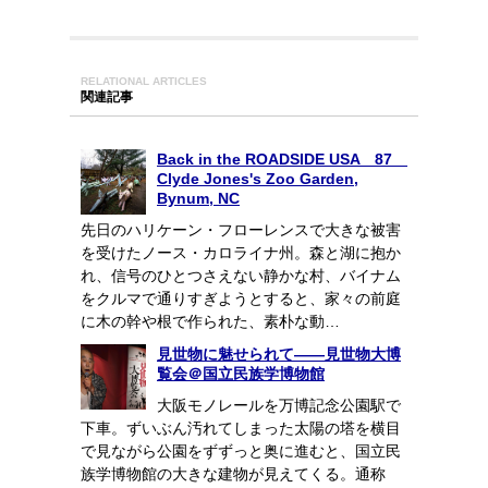
RELATIONAL ARTICLES
関連記事
Back in the ROADSIDE USA 87
Clyde Jones's Zoo Garden,
Bynum, NC
先日のハリケーン・フローレンスで大きな被害
を受けたノース・カロライナ州。森と湖に抱か
れ、信号のひとつさえない静かな村、バイナム
をクルマで通りすぎようとすると、家々の前庭
に木の幹や根で作られた、素朴な動…
見世物に魅せられて――見世物大博
覧会＠国立民族学博物館
大阪モノレールを万博記念公園駅で
下車。ずいぶん汚れてしまった太陽の塔を横目
で見ながら公園をずずっと奥に進むと、国立民
族学博物館の大きな建物が見えてくる。通称