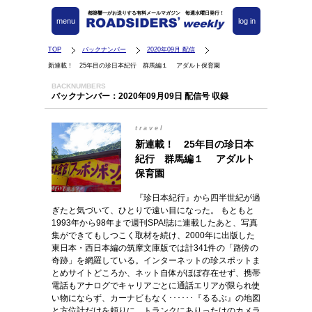
都築響一がお送りする有料メールマガジン 毎週水曜日発行！
menu
log in
TOP
バックナンバー
2020年09月 配信
新連載！ 25年目の珍日本紀行 群馬編１ アダルト保育園
BACKNUMBERS
バックナンバー：2020年09月09日 配信号 収録
travel
新連載！ 25年目の珍日本
紀行 群馬編１ アダルト
保育園
『珍日本紀行』から四半世紀が過
ぎたと気づいて、ひとりで遠い目になった。 もともと
1993年から98年まで週刊SPA!誌に連載したあと、写真
集ができてもしつこく取材を続け、2000年に出版した
東日本・西日本編の筑摩文庫版では計341件の「路傍の
奇跡」を網羅している。インターネットの珍スポットま
とめサイトどころか、ネット自体がほぼ存在せず、携帯
電話もアナログでキャリアごとに通話エリアが限られ使
い物にならず、カーナビもなく･･････『るるぶ』の地図
と方位計だけを頼りに、トランクにありったけのカメラ