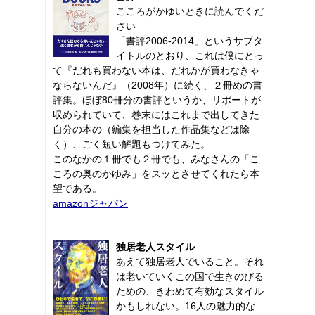
こころがかゆいときに読んでくだ
さい
「書評2006-2014」というサブタ
イトルのとおり、これは僕にとっ
て『だれも買わない本は、だれかが買わなきゃ
ならないんだ』（2008年）に続く、２冊めの書
評集。ほぼ80冊分の書評というか、リポートが
収められていて、巻末にはこれまで出してきた
自分の本の（編集を担当した作品集などは除
く）、ごく短い解題もつけてみた。
このなかの１冊でも２冊でも、みなさんの「こ
ころの奥のかゆみ」をスッとさせてくれたら本
望である。
amazonジャパン
独居老人スタイル
あえて独居老人でいること。それ
は老いていくこの国で生きのびる
ための、きわめて有効なスタイル
かもしれない。16人の魅力的な