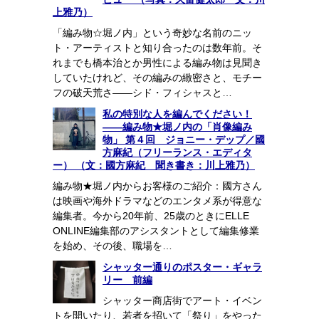
上雅乃）
「編み物☆堀ノ内」という奇妙な名前のニッ
ト・アーティストと知り合ったのは数年前。そ
れまでも橋本治とか男性による編み物は見聞き
していたけれど、その編みの緻密さと、モチー
フの破天荒さ――シド・フィシャスと…
私の特別な人を編んでください！
――編み物★堀ノ内の「肖像編み
物」 第４回 ジョニー・デップ／國
方麻紀（フリーランス・エディタ
ー） （文：國方麻紀 聞き書き：川上雅乃）
編み物★堀ノ内からお客様のご紹介：國方さん
は映画や海外ドラマなどのエンタメ系が得意な
編集者。今から20年前、25歳のときにELLE
ONLINE編集部のアシスタントとして編集修業
を始め、その後、職場を…
シャッター通りのポスター・ギャラ
リー 前編
シャッター商店街でアート・イベン
トを開いたり、若者を招いて「祭り」をやった