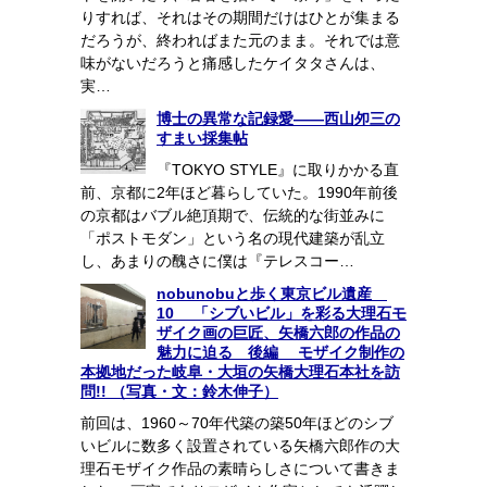
りすれば、それはその期間だけはひとが集まる
だろうが、終わればまた元のまま。それでは意
味がないだろうと痛感したケイタタさんは、
実…
博士の異常な記録愛――西山夘三の
すまい採集帖
『TOKYO STYLE』に取りかかる直
前、京都に2年ほど暮らしていた。1990年前後
の京都はバブル絶頂期で、伝統的な街並みに
「ポストモダン」という名の現代建築が乱立
し、あまりの醜さに僕は『テレスコー…
nobunobuと歩く東京ビル遺産
10 「シブいビル」を彩る大理石モ
ザイク画の巨匠、矢橋六郎の作品の
魅力に迫る 後編 モザイク制作の
本拠地だった岐阜・大垣の矢橋大理石本社を訪
問!! （写真・文：鈴木伸子）
前回は、1960～70年代築の築50年ほどのシブ
いビルに数多く設置されている矢橋六郎作の大
理石モザイク作品の素晴らしさについて書きま