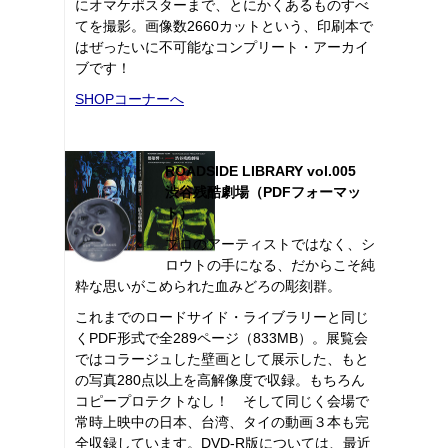
にオマケポスターまで、とにかくあるものすべ
てを撮影。画像数2660カットという、印刷本で
はぜったいに不可能なコンプリート・アーカイ
ブです！
SHOPコーナーへ
ROADSIDE LIBRARY vol.005
渋谷残酷劇場（PDFフォーマッ
ト）
プロのアーティストではなく、シ
ロウトの手になる、だからこそ純
粋な思いがこめられた血みどろの彫刻群。
これまでのロードサイド・ライブラリーと同じ
くPDF形式で全289ページ（833MB）。展覧会
ではコラージュした壁画として展示した、もと
の写真280点以上を高解像度で収録。もちろん
コピープロテクトなし！ そして同じく会場で
常時上映中の日本、台湾、タイの動画３本も完
全収録しています。DVD-R版については、最近