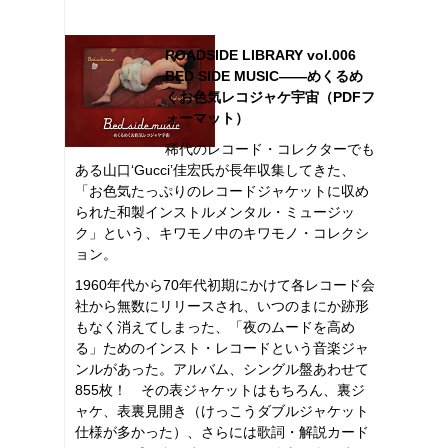
ROADSIDE LIBRARY vol.006
BED SIDE MUSIC――めくるめ
くお色気レコジャケ宇宙（PDFフ
ォーマット）
稀代のレコード・コレクターでも
ある山口‘Gucci’佳宏氏が長年収集してきた、
「お色気たっぷりのレコードジャケットに収め
られた和製インストルメンタル・ミュージッ
ク」という、キワモノ中のキワモノ・コレクシ
ョン。
1960年代から70年代初期にかけて各レコード会
社から無数にリリースされ、いつのまにか跡形
もなく消えてしまった、「夜のムードを高め
る」ためのインスト・レコードという音楽ジャ
ンルがあった。アルバム、シングル盤あわせて
855枚！ その表ジャケットはもちろん、裏ジ
ャケ、表裏見開き（けっこうダブルジャケット
仕様が多かった）、さらには歌詞・解説カード