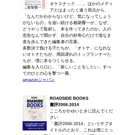
オケスナック……。ほかのメディ
アとはまったく違う視点から、
「なんだかわからないけど、気になってしょう
がないもの」を追い続ける都築響一が、なぜ、
どうやって取材し、本を作ってきたのか。人の
忠告なんて聞かず、自分の好奇心だけで道なき
道を歩んできた編集者の言葉。
多数決で負ける子たちが、「オトナ」になれな
いオトナたちが、周回遅れのトップランナーた
ちが、僕に本をつくらせる。
編集を入り口に、「新しいことをしたい」すべ
てのひとの心を撃つ一冊。
amazonジャパン
ROADSIDE BOOKS
書評2006-2014
こころがかゆいときに読んでくだ
さい
「書評2006-2014」というサブタ
イトルのとおり、これは僕にとっ