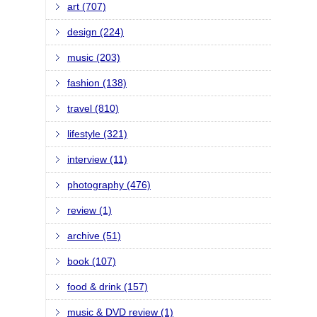
art (707)
design (224)
music (203)
fashion (138)
travel (810)
lifestyle (321)
interview (11)
photography (476)
review (1)
archive (51)
book (107)
food & drink (157)
music & DVD review (1)