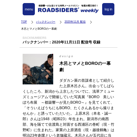
都築響一がお送りする有料メールマガジン 毎週水曜日発行！
menu
log in
TOP
バックナンバー
2020年11月 配信
木呂とマメとBOROの一幕劇
BACKNUMBERS
バックナンバー：2020年11月11日 配信号 収録
design
木呂とマメとBOROの一幕
劇
ダダカン展の首謀者として紹介し
た上原木呂さん。出会ってしばら
くしたころ、新潟から上京したついでに、浅草アミュー
ズミュージアムで開催していた写真展『BORO 美しい
ぼろ布展 ～都築響一が見たBORO～』を見てくれて、
「そういえばうちにもBORO、たくさんあるから撮りま
せんか」と誘っていただいた。 上原木呂（本名・誠一
郎）さんは1948（昭和23）年生まれ。新潟市の南西
部、海を隔てて佐渡島と対面する西浦区の巻町（現・竹
野町）に生まれた。家業の上原酒造（現・越後鶴亀）は
明治23年創業という老舗蔵元。木呂さんが五代目に当