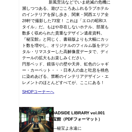
新風営法などでいま絶滅の危機に
瀕しつつある、遊びごころあふれるラブホテル
のインテリアを探し歩き、関東・関西エリア全
28軒で撮影した73室！ これは「エロの昭和ス
タイル」だ。もはや存在しないホテル、部屋も
数多く収められた貴重なデザイン遺産資料。
『秘宝館』と同じく、書籍版よりも大幅にカッ
ト数を増やし、オリジナルのフィルム版をデジ
タル・リマスターした高解像度データで、ディ
テールの拡大もお楽しみください。
円形ベッド、鏡張りの壁や天井、虹色のシャギ
ー・カーペット・・・日本人の血と吐息を桃色
に染めあげる、禁断のインテリアデザイン・エ
レメントのほとんどすべてが、ここにある！
SHOPコーナーへ
ROADSIDE LIBRARY vol.001
秘宝館（PDFフォーマット）
――秘宝よ永遠に