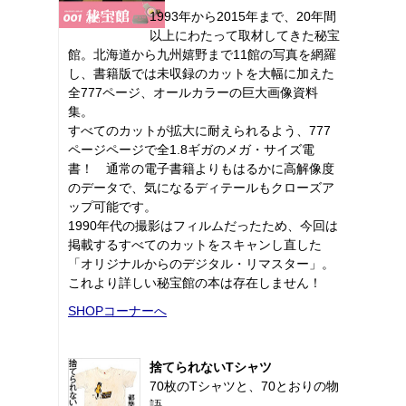
1993年から2015年まで、20年間
以上にわたって取材してきた秘宝
館。北海道から九州嬉野まで11館の写真を網羅
し、書籍版では未収録のカットを大幅に加えた
全777ページ、オールカラーの巨大画像資料
集。
すべてのカットが拡大に耐えられるよう、777
ページページで全1.8ギガのメガ・サイズ電
書！ 通常の電子書籍よりもはるかに高解像度
のデータで、気になるディテールもクローズア
ップ可能です。
1990年代の撮影はフィルムだったため、今回は
掲載するすべてのカットをスキャンし直した
「オリジナルからのデジタル・リマスター」。
これより詳しい秘宝館の本は存在しません！
SHOPコーナーへ
捨てられないTシャツ
70枚のTシャツと、70とおりの物
語。