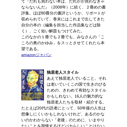
て『だれも買わない本は、だれかが買わなきゃ
ならないんだ』（2008年）に続く、２冊めの書
評集。ほぼ80冊分の書評というか、リポートが
収められていて、巻末にはこれまで出してきた
自分の本の（編集を担当した作品集などは除
く）、ごく短い解題もつけてみた。
このなかの１冊でも２冊でも、みなさんの「こ
ころの奥のかゆみ」をスッとさせてくれたら本
望である。
amazonジャパン
独居老人スタイル
あえて独居老人でいること。それ
は老いていくこの国で生きのびる
ための、きわめて有効なスタイル
かもしれない。16人の魅力的な
独居老人たちを取材・紹介する。
たとえば20代の読者にとって、50年後の人生は
想像しにくいかもしれないけれど、あるのかな
いのかわからない「老後」のために、いまやり
たいことを我慢するほどバカらしいことはない