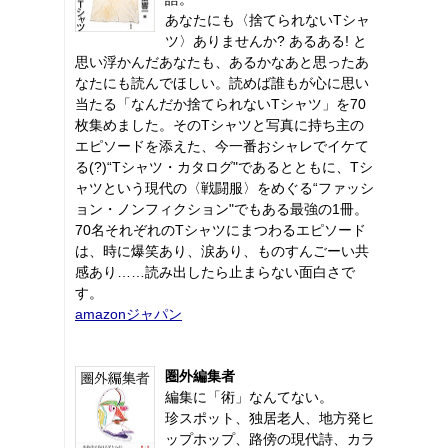
あなたにも〈捨てられないTシャ
ツ〉ありませんか? あるある! と
思い浮かんだあなたも、あるかなあと思ったあ
なたにも読んでほしい。読めば誰もが心に思い
当たる「なんだか捨てられないTシャツ」を70
枚集めました。そのTシャツと写真に持ち主の
エピソードを添えた、今一番おシャレでイケて
る(?)“Tシャツ・カタログ"であるとともに、Tシ
ャツという現代の〈戦闘服〉をめぐる“ファッシ
ョン・ノンフィクション"でもある最強の1冊。
70名それぞれのTシャツにまつわるエピソード
は、時に爆笑あり、涙あり、ものすんごーい共
感あり……読み出したら止まらない面白さで
す。
amazonジャパン
圏外編集者
編集に「術」なんてない。
珍スポット、独居老人、地方発ヒ
ップホップ、路傍の現代詩、カラ