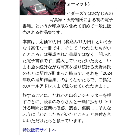
（PDFフォーマット）
ロードサイダーズではおなじみの
写真家・天野裕氏による初の電子
書籍。というか印刷版を含めて初めて一般に販
売される作品集です。
本書は、定価10万円（税込み11万円）というか
なり高価な一冊です。そして『わたしたちがい
たところ』は完成された書籍ではなく、開かれ
た電子書籍です。購入していただいたあと、い
まも旅を続けながら写真を撮り続ける天野裕氏
のもとに新作が貯まった時点で、それを「2024
年度の追加作品集」のようなかたちで、ご指定
のメールアドレスまで送らせていただきます。
旅するごとに、だれかと出会いシャッターを押
すごとに、読者のみなさんと一緒に拡がりつづ
ける時間と空間の痕跡、残香、傷痕……そんな
ふうに『わたしたちがいたところ』とお付き合
いいただけたらと願っています。
特設販売サイトへ