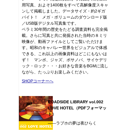
用写真、およそ1400枚をすべて高解像度スキャ
ンして掲載しました。データサイズ・約2ギガ
バイト！ メガ・ボリュームのダウンロード版
／USB版デジタル写真集です。
ベラミ30年間の歴史をたどる調査資料も完全掲
載。さらに写真と共に発掘された当時の８ミリ
映像が、動画ファイルとしてご覧いただけま
す。昭和のキャバレー世界をビジュアルで体感
できる、これ以上の画像資料はどこにもないは
ず！ マンボ、ジャズ、ボサノバ、サイケデリ
ック・ロック・・・お好きな音楽をBGMに流し
ながら、たっぷりお楽しみください。
SHOPコーナーへ
ROADSIDE LIBRARY vol.002
LOVE HOTEL（PDFフォーマッ
ト）
――ラブホの夢は夜ひらく