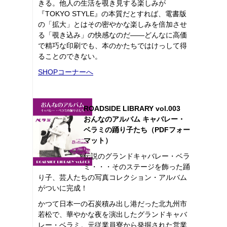
きる。他人の生活を覗き見する楽しみが
『TOKYO STYLE』の本質だとすれば、電書版
の「拡大」とはその密やかな楽しみを倍加させ
る「覗き込み」の快感なのだ――どんなに高価
で精巧な印刷でも、本のかたちではけっして得
ることのできない。
SHOPコーナーへ
ROADSIDE LIBRARY vol.003
おんなのアルバム キャバレー・
ベラミの踊り子たち（PDFフォー
マット）
伝説のグランドキャバレー・ベラ
ミ・・・そのステージを飾った踊
り子、芸人たちの写真コレクション・アルバム
がついに完成！
かつて日本一の石炭積み出し港だった北九州市
若松で、華やかな夜を演出したグランドキャバ
レー・ベラミ。元従業員寮から発掘された営業