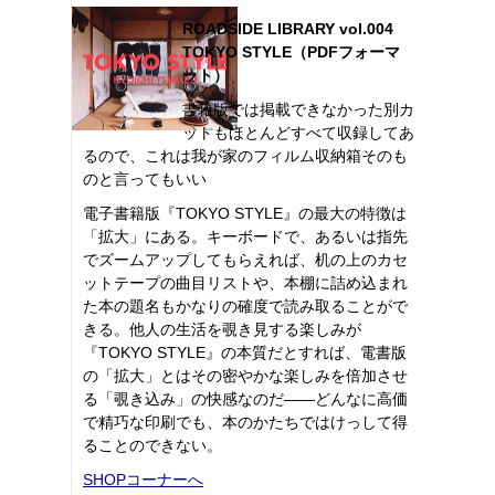
ROADSIDE LIBRARY vol.004
TOKYO STYLE（PDFフォーマ
ット）
書籍版では掲載できなかった別カ
ットもほとんどすべて収録してあ
るので、これは我が家のフィルム収納箱そのも
のと言ってもいい
電子書籍版『TOKYO STYLE』の最大の特徴は
「拡大」にある。キーボードで、あるいは指先
でズームアップしてもらえれば、机の上のカセ
ットテープの曲目リストや、本棚に詰め込まれ
た本の題名もかなりの確度で読み取ることがで
きる。他人の生活を覗き見する楽しみが
『TOKYO STYLE』の本質だとすれば、電書版
の「拡大」とはその密やかな楽しみを倍加させ
る「覗き込み」の快感なのだ――どんなに高価
で精巧な印刷でも、本のかたちではけっして得
ることのできない。
SHOPコーナーへ