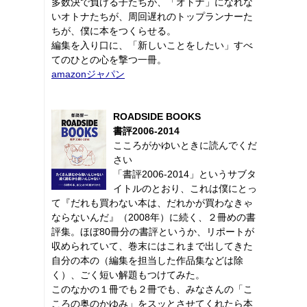
多数決で負ける子たちが、「オトナ」になれな
いオトナたちが、周回遅れのトップランナーた
ちが、僕に本をつくらせる。
編集を入り口に、「新しいことをしたい」すべ
てのひとの心を撃つ一冊。
amazonジャパン
ROADSIDE BOOKS
書評2006-2014
こころがかゆいときに読んでくだ
さい
「書評2006-2014」というサブタ
イトルのとおり、これは僕にとっ
て『だれも買わない本は、だれかが買わなきゃ
ならないんだ』（2008年）に続く、２冊めの書
評集。ほぼ80冊分の書評というか、リポートが
収められていて、巻末にはこれまで出してきた
自分の本の（編集を担当した作品集などは除
く）、ごく短い解題もつけてみた。
このなかの１冊でも２冊でも、みなさんの「こ
ころの奥のかゆみ」をスッとさせてくれたら本