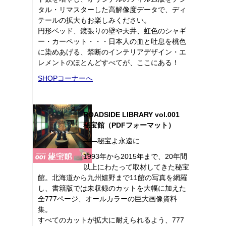
タル・リマスターした高解像度データで、ディ
テールの拡大もお楽しみください。
円形ベッド、鏡張りの壁や天井、虹色のシャギ
ー・カーペット・・・日本人の血と吐息を桃色
に染めあげる、禁断のインテリアデザイン・エ
レメントのほとんどすべてが、ここにある！
SHOPコーナーへ
ROADSIDE LIBRARY vol.001
秘宝館（PDFフォーマット）
――秘宝よ永遠に
1993年から2015年まで、20年間
以上にわたって取材してきた秘宝
館。北海道から九州嬉野まで11館の写真を網羅
し、書籍版では未収録のカットを大幅に加えた
全777ページ、オールカラーの巨大画像資料
集。
すべてのカットが拡大に耐えられるよう、777