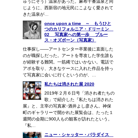
ゅうにそう）温泉があった。麻布十番温泉と同
じように、西新宿の地元民にこよなく愛されて
きた温泉が…
once upon a time ～ もうひと
つのカリフォルニア・ドリーミン
02 写真家への第一歩 ブルー
ス・オズボーン（写真家）
仕事探し――アートセンター卒業後に直面した
のが職探しだった。アートを専攻した学生誰も
が経験する難関。一筋縄ではいかない。電話で
アポを取り、大きなケースに入れた作品を持っ
て写真家に会いに行くというのが、…
私たちは消された展 2020
2019年２月６日号「消され者たちの
歌」で紹介した『私たちは消された
展』と、主宰の写真家･酒井よし彦さん。神保
町のギャラリーで開かれた展覧会は、たった１
週間の会期に900人もの観客が訪れたという。
『私…
ニュー・シャッター・パラダイス