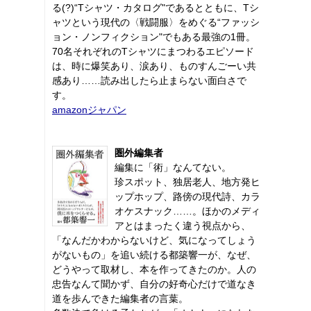
る(?)“Tシャツ・カタログ"であるとともに、Tシ
ャツという現代の〈戦闘服〉をめぐる“ファッシ
ョン・ノンフィクション"でもある最強の1冊。
70名それぞれのTシャツにまつわるエピソード
は、時に爆笑あり、涙あり、ものすんごーい共
感あり……読み出したら止まらない面白さで
す。
amazonジャパン
圏外編集者
編集に「術」なんてない。
珍スポット、独居老人、地方発ヒ
ップホップ、路傍の現代詩、カラ
オケスナック……。ほかのメディ
アとはまったく違う視点から、
「なんだかわからないけど、気になってしょう
がないもの」を追い続ける都築響一が、なぜ、
どうやって取材し、本を作ってきたのか。人の
忠告なんて聞かず、自分の好奇心だけで道なき
道を歩んできた編集者の言葉。