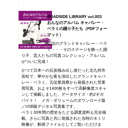
ROADSIDE LIBRARY vol.003
おんなのアルバム キャバレー・
ベラミの踊り子たち（PDFフォー
マット）
伝説のグランドキャバレー・ベラ
ミ・・・そのステージを飾った踊
り子、芸人たちの写真コレクション・アルバム
がついに完成！
かつて日本一の石炭積み出し港だった北九州市
若松で、華やかな夜を演出したグランドキャバ
レー・ベラミ。元従業員寮から発掘された営業
用写真、およそ1400枚をすべて高解像度スキャ
ンして掲載しました。データサイズ・約2ギガ
バイト！ メガ・ボリュームのダウンロード版
／USB版デジタル写真集です。
ベラミ30年間の歴史をたどる調査資料も完全掲
載。さらに写真と共に発掘された当時の８ミリ
映像が、動画ファイルとしてご覧いただけま