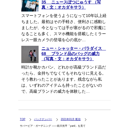
35 ニュースぼつにゅうす （写
真・文：オカダキサラ）
スマートフォンを使うようになって10年以上経
ちました。最初はその手軽さ、便利さに感動し
ましたが、今となっては手が塞がるので邪魔に
なることも多く、スマホ機能を搭載したミラー
レス一眼カメラの登場を心の底か…
ニュー・シャッター・パラダイス
68 ブランド品のバッグの威力
（写真・文：オカダキサラ）
時計か靴かカバン、どれかが高級ブランド品だ
ったら、金持ちでなくてもそれなりに見える。
そう教わったことがあります。残念ながら私
は、いずれのアイテムも持ったことがないの
で、高級ブランドの威力を体験した…
TOP
バックナンバー
2021年01月 配信
サバービア・ガーデニング ――前川光平「yard」を見て