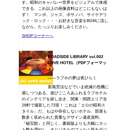
す。昭和のキャバレー世界をビジュアルで体感
できる、これ以上の画像資料はどこにもないは
ず！ マンボ、ジャズ、ボサノバ、サイケデリ
ック・ロック・・・お好きな音楽をBGMに流し
ながら、たっぷりお楽しみください。
SHOPコーナーへ
ROADSIDE LIBRARY vol.002
LOVE HOTEL（PDFフォーマッ
ト）
――ラブホの夢は夜ひらく
新風営法などでいま絶滅の危機に
瀕しつつある、遊びごころあふれるラブホテル
のインテリアを探し歩き、関東・関西エリア全
28軒で撮影した73室！ これは「エロの昭和ス
タイル」だ。もはや存在しないホテル、部屋も
数多く収められた貴重なデザイン遺産資料。
『秘宝館』と同じく、書籍版よりも大幅にカッ
ト数を増やし、オリジナルのフィルム版をデジ