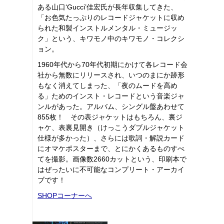
ある山口‘Gucci’佳宏氏が長年収集してきた、
「お色気たっぷりのレコードジャケットに収め
られた和製インストルメンタル・ミュージッ
ク」という、キワモノ中のキワモノ・コレクシ
ョン。
1960年代から70年代初期にかけて各レコード会
社から無数にリリースされ、いつのまにか跡形
もなく消えてしまった、「夜のムードを高め
る」ためのインスト・レコードという音楽ジャ
ンルがあった。アルバム、シングル盤あわせて
855枚！ その表ジャケットはもちろん、裏ジ
ャケ、表裏見開き（けっこうダブルジャケット
仕様が多かった）、さらには歌詞・解説カード
にオマケポスターまで、とにかくあるものすべ
てを撮影。画像数2660カットという、印刷本で
はぜったいに不可能なコンプリート・アーカイ
ブです！
SHOPコーナーへ