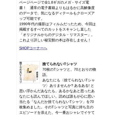
ページページで全1.8ギガのメガ・サイズ電
書！ 通常の電子書籍よりもはるかに高解像度
のデータで、気になるディテールもクローズア
ップ可能です。
1990年代の撮影はフィルムだったため、今回は
掲載するすべてのカットをスキャンし直した
「オリジナルからのデジタル・リマスター」。
これより詳しい秘宝館の本は存在しません！
SHOPコーナーへ
捨てられないTシャツ
70枚のTシャツと、70とおりの物
語。
あなたにも〈捨てられないTシャ
ツ〉ありませんか? あるある! と
思い浮かんだあなたも、あるかなあと思ったあ
なたにも読んでほしい。読めば誰もが心に思い
当たる「なんだか捨てられないTシャツ」を70
枚集めました。そのTシャツと写真に持ち主の
エピソードを添えた、今一番おシャレでイケて