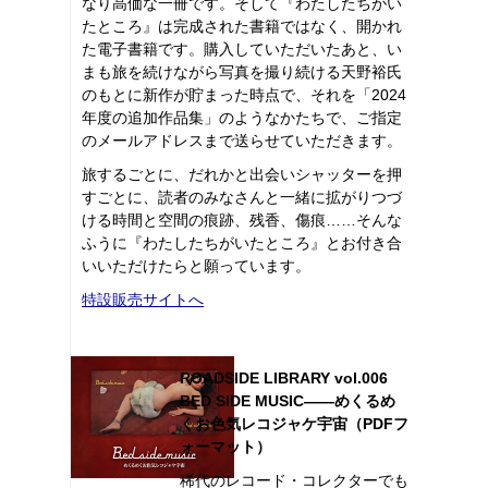
なり高価な一冊です。そして『わたしたちがい
たところ』は完成された書籍ではなく、開かれ
た電子書籍です。購入していただいたあと、い
まも旅を続けながら写真を撮り続ける天野裕氏
のもとに新作が貯まった時点で、それを「2024
年度の追加作品集」のようなかたちで、ご指定
のメールアドレスまで送らせていただきます。
旅するごとに、だれかと出会いシャッターを押
すごとに、読者のみなさんと一緒に拡がりつづ
ける時間と空間の痕跡、残香、傷痕……そんな
ふうに『わたしたちがいたところ』とお付き合
いいただけたらと願っています。
特設販売サイトへ
ROADSIDE LIBRARY vol.006
BED SIDE MUSIC――めくるめ
くお色気レコジャケ宇宙（PDFフ
ォーマット）
稀代のレコード・コレクターでも