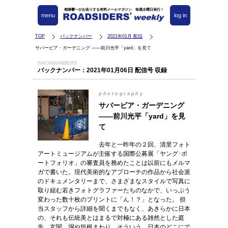
都築響一がお送りする有料メールマガジン 毎週水曜日発行！
menu
log in
TOP
バックナンバー
2021年01月 配信
サバービア・ガーデニング ――前川光平「yard」を見て
BACKNUMBERS
バックナンバー：2021年01月06日 配信号 収録
photography
サバービア・ガーデニング
――前川光平「yard」を見
て
去年と一昨年の２回、清里フォト
アートミュージアムが主催する国際公募展「ヤング･ポ
ートフォリオ」の審査員を務めたことは以前にもメルマ
ガで書いた。現代美術的なアプローチの作品から社会派
のドキュメンタリーまで、さまざまなスタイルで写真に
取り組む若きフォトグラファーたちのなかで、いっぷう
変わった数十枚のプリントに「ん！？」となった。 担
当スタッフから詳細を聞くまでもなく、あきらかに日本
の、それも伝統美とはまるで対極にある雑然とした庭
先。玄関。塀や垣根まわり。そういう、日本のどこにで