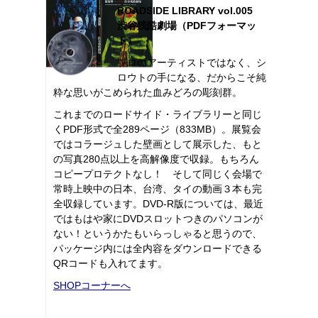
ROADSIDE LIBRARY vol.005
渋谷残酷劇場（PDFフォーマッ
ト）
プロのアーティストではなく、シ
ロウトの手になる、だからこそ純
粋な思いがこめられた血みどろの彫刻群。
これまでのロードサイド・ライブラリーと同じ
くPDF形式で全289ページ（833MB）。展覧会
ではコラージュした壁画として展示した、もと
の写真280点以上を高解像度で収録。もちろん
コピープロテクトなし！ そして同じく会場で
常時上映中の日本、台湾、タイの動画３本も完
全収録しています。DVD-R版については、最近
ではもはや家にDVDスロットつきのパソコンが
ない！というかたもいらっしゃると思うので、
パッケージ内には全内容をダウンロードできる
QRコードも入れてます。
SHOPコーナーへ