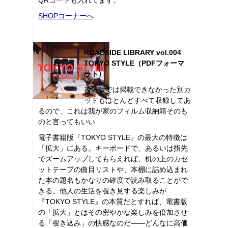
SHOPコーナーへ
ROADSIDE LIBRARY vol.004
TOKYO STYLE（PDFフォーマ
ット）
書籍版では掲載できなかった別カ
ットもほとんどすべて収録してあ
るので、これは我が家のフィルム収納箱そのも
のと言ってもいい
電子書籍版『TOKYO STYLE』の最大の特徴は
「拡大」にある。キーボードで、あるいは指先
でズームアップしてもらえれば、机の上のカセ
ットテープの曲目リストや、本棚に詰め込まれ
た本の題名もかなりの確度で読み取ることがで
きる。他人の生活を覗き見する楽しみが
『TOKYO STYLE』の本質だとすれば、電書版
の「拡大」とはその密やかな楽しみを倍加させ
る「覗き込み」の快感なのだ――どんなに高価