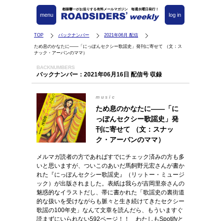
都築響一がお送りする有料メールマガジン 毎週水曜日発行！
menu
log in
TOP
バックナンバー
2021年06月 配信
ため息のかなたに――「にっぽんセクシー歌謡史」発刊に寄せて （文：ス
ナック・アーバンのママ）
BACKNUMBERS
バックナンバー：2021年06月16日 配信号 収録
music
ため息のかなたに――「に
っぽんセクシー歌謡史」発
刊に寄せて （文：スナッ
ク・アーバンのママ）
メルマガ読者の方であればすでにチェック済みの方も多
いと思いますが、ついこのあいだ馬飼野元宏さんが書か
れた『にっぽんセクシー歌謡史』（リットー・ミュージ
ック）が出版されました。表紙は我らが吉岡里奈さんの
魅惑的なイラストだし、帯に書かれた「歌謡史の裏街道
的な扱いを受けながらも脈々と生き続けてきたセクシー
歌謡の100年史」なんて文章を読んだら、もういますぐ
読まずにいられない592ページ！！ わたしもSpotifyと