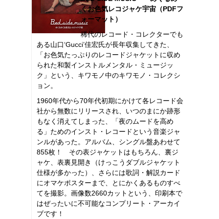
くお色気レコジャケ宇宙（PDFフ
ォーマット）
稀代のレコード・コレクターでも
ある山口‘Gucci’佳宏氏が長年収集してきた、
「お色気たっぷりのレコードジャケットに収め
られた和製インストルメンタル・ミュージッ
ク」という、キワモノ中のキワモノ・コレクシ
ョン。
1960年代から70年代初期にかけて各レコード会
社から無数にリリースされ、いつのまにか跡形
もなく消えてしまった、「夜のムードを高め
る」ためのインスト・レコードという音楽ジャ
ンルがあった。アルバム、シングル盤あわせて
855枚！ その表ジャケットはもちろん、裏ジ
ャケ、表裏見開き（けっこうダブルジャケット
仕様が多かった）、さらには歌詞・解説カード
にオマケポスターまで、とにかくあるものすべ
てを撮影。画像数2660カットという、印刷本で
はぜったいに不可能なコンプリート・アーカイ
ブです！