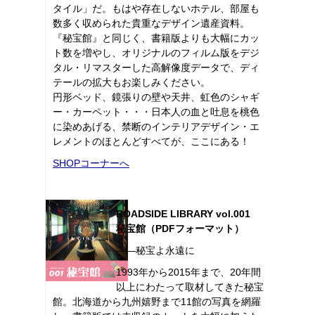
タイル」だ。もはや存在しないホテル、部屋も
数多く収められた貴重なデザイン遺産資料。
『秘宝館』と同じく、書籍版よりも大幅にカッ
ト数を増やし、オリジナルのフィルム版をデジ
タル・リマスターした高解像度データで、ディ
テールの拡大もお楽しみください。
円形ベッド、鏡張りの壁や天井、虹色のシャギ
ー・カーペット・・・日本人の血と吐息を桃色
に染めあげる、禁断のインテリアデザイン・エ
レメントのほとんどすべてが、ここにある！
SHOPコーナーへ
ROADSIDE LIBRARY vol.001
秘宝館（PDFフォーマット）
――秘宝よ永遠に
1993年から2015年まで、20年間
以上にわたって取材してきた秘宝
館。北海道から九州嬉野まで11館の写真を網羅