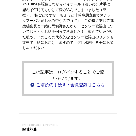
YouTubeを駆使しながらハイボール（濃いめ）片手に
思わず何時間もかけて読み込んでしまいました（至
福）。 私ごとですが、ちょうど非常事態宣言でスナッ
クアーバンがお休み中なので（涙）、この機に乗じて都
築編集長と一緒に馬飼野さんから、セクシー歌謡曲につ
いてじっくりお話を伺ってきました！ 教えていただい
た歌や、そのころの代表的なセクシー歌謡曲のリンクも
文中で一緒にお届けしますので、ぜひ水割り片手にお楽
しみください！
この記事は、ログインすることでご覧
いただけます。
ご購読の手続き・会員登録はこちら
RELATIONAL ARTICLES
関連記事