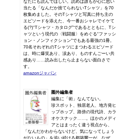
なたにも読んでほしい。読めば誰もが心に思い
当たる「なんだか捨てられないTシャツ」を70
枚集めました。そのTシャツと写真に持ち主の
エピソードを添えた、今一番おシャレでイケて
る(?)“Tシャツ・カタログ"であるとともに、Tシ
ャツという現代の〈戦闘服〉をめぐる“ファッシ
ョン・ノンフィクション"でもある最強の1冊。
70名それぞれのTシャツにまつわるエピソード
は、時に爆笑あり、涙あり、ものすんごーい共
感あり……読み出したら止まらない面白さで
す。
amazonジャパン
圏外編集者
編集に「術」なんてない。
珍スポット、独居老人、地方発ヒ
ップホップ、路傍の現代詩、カラ
オケスナック……。ほかのメディ
アとはまったく違う視点から、
「なんだかわからないけど、気になってしょう
がないもの」を追い続ける都築響一が、なぜ、