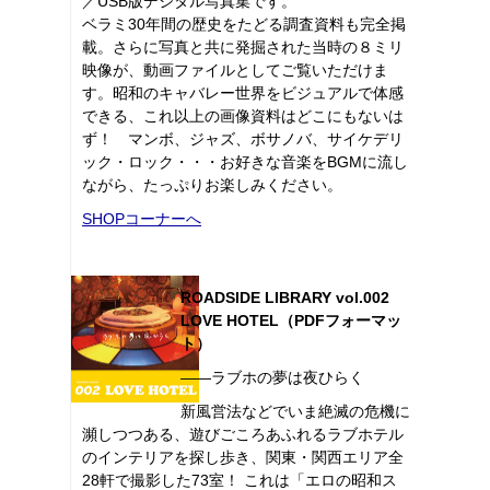
／USB版デジタル写真集です。
ベラミ30年間の歴史をたどる調査資料も完全掲
載。さらに写真と共に発掘された当時の８ミリ
映像が、動画ファイルとしてご覧いただけま
す。昭和のキャバレー世界をビジュアルで体感
できる、これ以上の画像資料はどこにもないは
ず！ マンボ、ジャズ、ボサノバ、サイケデリ
ック・ロック・・・お好きな音楽をBGMに流し
ながら、たっぷりお楽しみください。
SHOPコーナーへ
ROADSIDE LIBRARY vol.002
LOVE HOTEL（PDFフォーマッ
ト）
――ラブホの夢は夜ひらく
新風営法などでいま絶滅の危機に
瀕しつつある、遊びごころあふれるラブホテル
のインテリアを探し歩き、関東・関西エリア全
28軒で撮影した73室！ これは「エロの昭和ス