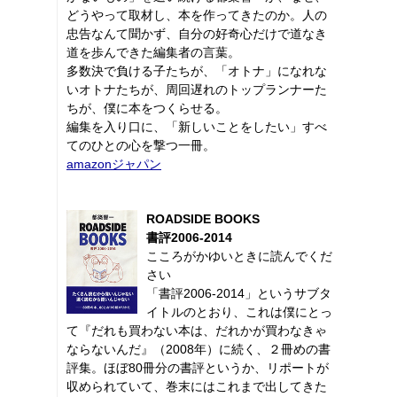
どうやって取材し、本を作ってきたのか。人の
忠告なんて聞かず、自分の好奇心だけで道なき
道を歩んできた編集者の言葉。
多数決で負ける子たちが、「オトナ」になれな
いオトナたちが、周回遅れのトップランナーた
ちが、僕に本をつくらせる。
編集を入り口に、「新しいことをしたい」すべ
てのひとの心を撃つ一冊。
amazonジャパン
ROADSIDE BOOKS
書評2006-2014
こころがかゆいときに読んでくだ
さい
「書評2006-2014」というサブタ
イトルのとおり、これは僕にとっ
て『だれも買わない本は、だれかが買わなきゃ
ならないんだ』（2008年）に続く、２冊めの書
評集。ほぼ80冊分の書評というか、リポートが
収められていて、巻末にはこれまで出してきた