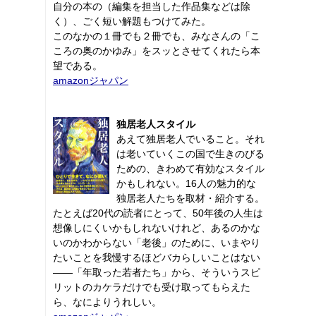
自分の本の（編集を担当した作品集などは除
く）、ごく短い解題もつけてみた。
このなかの１冊でも２冊でも、みなさんの「こ
ころの奥のかゆみ」をスッとさせてくれたら本
望である。
amazonジャパン
独居老人スタイル
あえて独居老人でいること。それ
は老いていくこの国で生きのびる
ための、きわめて有効なスタイル
かもしれない。16人の魅力的な
独居老人たちを取材・紹介する。
たとえば20代の読者にとって、50年後の人生は
想像しにくいかもしれないけれど、あるのかな
いのかわからない「老後」のために、いまやり
たいことを我慢するほどバカらしいことはない
――「年取った若者たち」から、そういうスピ
リットのカケラだけでも受け取ってもらえた
ら、なによりうれしい。