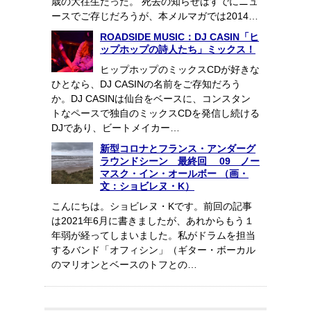
歳の大往生だった。 死去の知らせはすでにニュ
ースでご存じだろうが、本メルマガでは2014…
ROADSIDE MUSIC：DJ CASIN「ヒ
ップホップの詩人たち」ミックス！
ヒップホップのミックスCDが好きな
ひとなら、DJ CASINの名前をご存知だろう
か。DJ CASINは仙台をベースに、コンスタン
トなペースで独自のミックスCDを発信し続ける
DJであり、ビートメイカー…
新型コロナとフランス・アンダーグ
ラウンドシーン 最終回 09 ノー
マスク・イン・オールボー （画・
文：ショビレヌ・K）
こんにちは。ショビレヌ・Kです。前回の記事
は2021年6月に書きましたが、あれからもう１
年弱が経ってしまいました。私がドラムを担当
するバンド「オフィシン」（ギター・ボーカル
のマリオンとベースのトフとの…