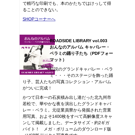
で精巧な印刷でも、本のかたちではけっして得
ることのできない。
SHOPコーナーへ
ROADSIDE LIBRARY vol.003
おんなのアルバム キャバレー・
ベラミの踊り子たち（PDFフォー
マット）
伝説のグランドキャバレー・ベラ
ミ・・・そのステージを飾った踊
り子、芸人たちの写真コレクション・アルバム
がついに完成！
かつて日本一の石炭積み出し港だった北九州市
若松で、華やかな夜を演出したグランドキャバ
レー・ベラミ。元従業員寮から発掘された営業
用写真、およそ1400枚をすべて高解像度スキャ
ンして掲載しました。データサイズ・約2ギガ
バイト！ メガ・ボリュームのダウンロード版