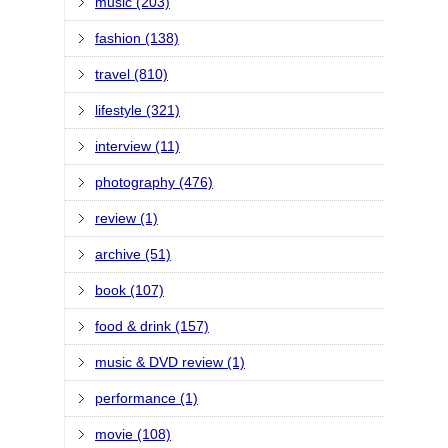
music (203)
fashion (138)
travel (810)
lifestyle (321)
interview (11)
photography (476)
review (1)
archive (51)
book (107)
food & drink (157)
music & DVD review (1)
performance (1)
movie (108)