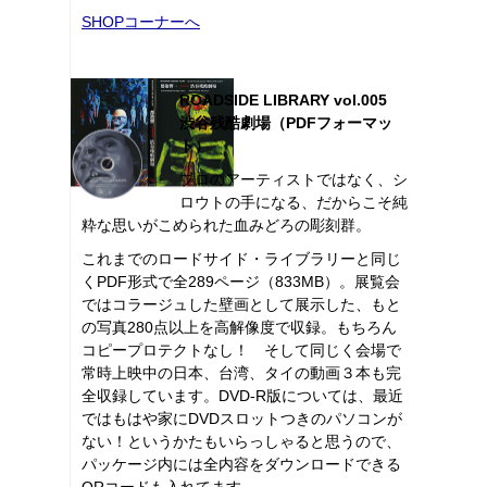
SHOPコーナーへ
ROADSIDE LIBRARY vol.005
渋谷残酷劇場（PDFフォーマッ
ト）
プロのアーティストではなく、シ
ロウトの手になる、だからこそ純
粋な思いがこめられた血みどろの彫刻群。
これまでのロードサイド・ライブラリーと同じ
くPDF形式で全289ページ（833MB）。展覧会
ではコラージュした壁画として展示した、もと
の写真280点以上を高解像度で収録。もちろん
コピープロテクトなし！ そして同じく会場で
常時上映中の日本、台湾、タイの動画３本も完
全収録しています。DVD-R版については、最近
ではもはや家にDVDスロットつきのパソコンが
ない！というかたもいらっしゃると思うので、
パッケージ内には全内容をダウンロードできる
QRコードも入れてます。