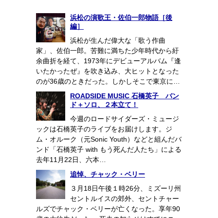
浜松の演歌王・佐伯一郎物語［後
編］
浜松が生んだ偉大な「歌う作曲
家」、佐伯一郎。苦難に満ちた少年時代から紆
余曲折を経て、1973年にデビューアルバム『逢
いたかったぜ』を吹き込み、大ヒットとなった
のが36歳のときだった。しかしそこで東京に…
ROADSIDE MUSIC 石橋英子 バン
ド＋ソロ、２本立て！
今週のロードサイダーズ・ミュージ
ックは石橋英子のライブをお届けします。ジ
ム・オルーク（元Sonic Youth）などと組んだバ
ンド「石橋英子 with もう死んだ人たち」による
去年11月22日、六本…
追悼、チャック・ベリー
３月18日午後１時26分、ミズーリ州
セントルイスの郊外、セントチャー
ルズでチャック・ベリーが亡くなった。享年90