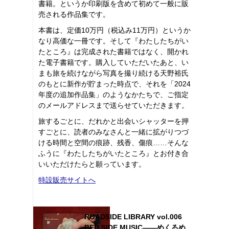
書籍。というか印刷版を含めて初めて一般に販
売される作品集です。
本書は、定価10万円（税込み11万円）というか
なり高価な一冊です。そして『わたしたちがい
たところ』は完成された書籍ではなく、開かれ
た電子書籍です。購入していただいたあと、い
まも旅を続けながら写真を撮り続ける天野裕氏
のもとに新作が貯まった時点で、それを「2024
年度の追加作品集」のようなかたちで、ご指定
のメールアドレスまで送らせていただきます。
旅するごとに、だれかと出会いシャッターを押
すごとに、読者のみなさんと一緒に拡がりつづ
ける時間と空間の痕跡、残香、傷痕……そんな
ふうに『わたしたちがいたところ』とお付き合
いいただけたらと願っています。
特設販売サイトへ
ROADSIDE LIBRARY vol.006
BED SIDE MUSIC――めくるめ