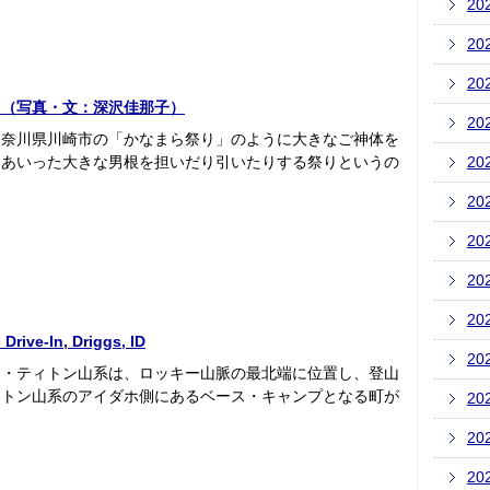
20
20
20
り（写真・文：深沢佳那子）
20
神奈川県川崎市の「かなまら祭り」のように大きなご神体を
ああいった大きな男根を担いだり引いたりする祭りというの
20
20
20
20
20
ive-In, Driggs, ID
20
ド・ティトン山系は、ロッキー山脈の最北端に位置し、登山
ィトン山系のアイダホ側にあるベース・キャンプとなる町が
20
20
20