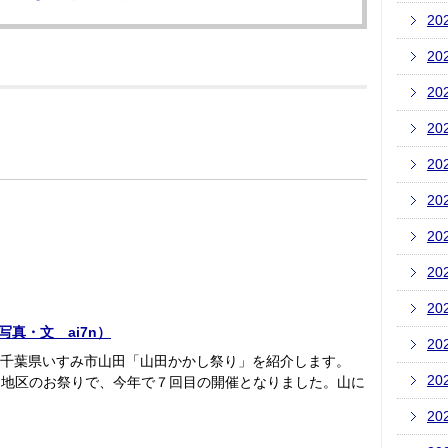
20
20
20
20
20
20
20
20
20
真・文 ai7n）
20
回は千葉県いすみ市山田「山田かかし祭り」を紹介します。
20
田地区のお祭りで、今年で７回目の開催となりました。山に
20