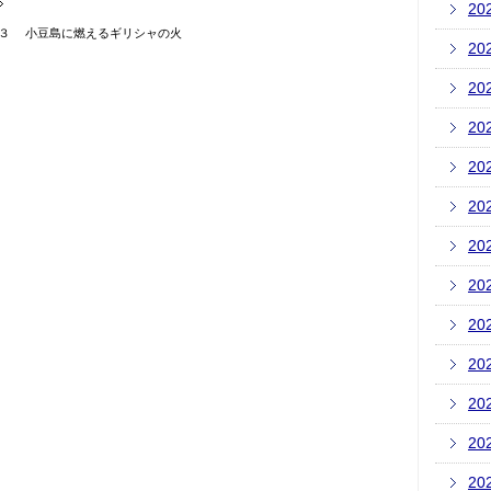
20
3 香川３ 小豆島に燃えるギリシャの火
20
20
20
20
20
20
20
20
20
20
20
20