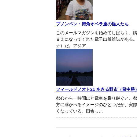
プノンペン・街角オペラ座の怪人たち
このメールマガジンを始めてしばらく、
支えになってくれた電子出版雑誌がある。ク
ナ）だ。アジア…
フィールドノオト21 あきる野市（畠中勝
都心から一時間ほど電車を乗り継ぐと、
方に浮かべるイメージのひとつだが、実
くなっている。田舎っ…