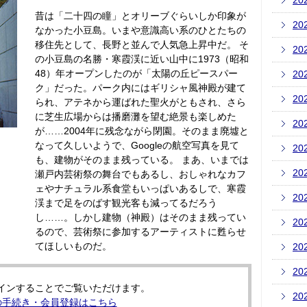
20
昔は「二十四の瞳」とオリーブぐらいしか印象が
20
なかった小豆島。いまや意識高い系のひとたちの
移住先として、長野と並んで人気急上昇中だ。 そ
20
の小豆島の名勝・寒霞渓に近い山中に1973（昭和
48）年オープンしたのが「太陽の丘ピースパー
20
ク」だった。パーク内にはギリシャ風神殿が建て
20
られ、アテネから運ばれた聖火がともされ、さら
に芝生広場からは播磨灘を望む絶景も楽しめた
20
が……2004年に残念ながら閉園。そのまま廃墟と
なって久しいようで、Googleの航空写真を見て
20
も、建物がそのまま残っている。 まあ、いまでは
20
瀬戸内芸術祭の舞台でもあるし、おしゃれなカフ
ェやナチュラル系食堂もいっぱいあるしで、寒霞
20
渓まで足をのばす観光客も減ってるだろう
し……。しかし建物（神殿）はそのまま残ってい
20
るので、芸術祭に参加するアーティストに甦らせ
てほしいものだ。
20
20
インすることでご覧いただけます。
20
の手続き・会員登録はこちら