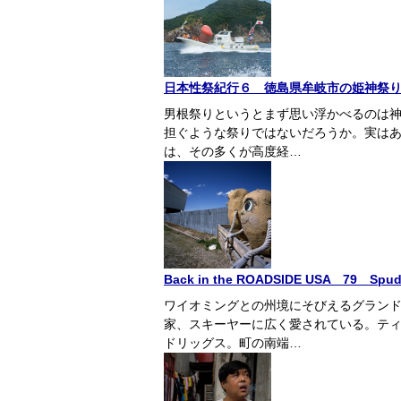
日本性祭紀行６ 徳島県牟岐市の姫神祭
男根祭りというとまず思い浮かべるのは
担ぐような祭りではないだろうか。実は
は、その多くが高度経…
Back in the ROADSIDE USA 79 Spud Dr
ワイオミングとの州境にそびえるグラン
家、スキーヤーに広く愛されている。テ
ドリッグス。町の南端…