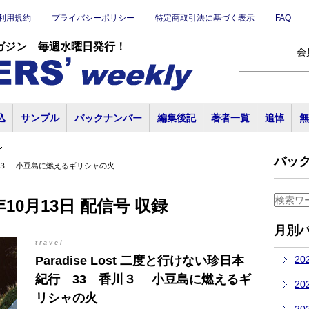
利用規約
プライバシーポリシー
特定商取引法に基づく表示
FAQ
ガジン 毎週水曜日発行！
会
込
サンプル
バックナンバー
編集後記
著者一覧
追悼
無
バッ
3 香川３ 小豆島に燃えるギリシャの火
10月13日 配信号 収録
月別
travel
Paradise Lost 二度と行けない珍日本
20
紀行 33 香川３ 小豆島に燃えるギ
20
リシャの火