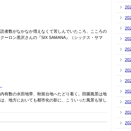
20
20
20
購読者数がなかなか増えなくて苦しんでいたころ、こころの
ーロン黒沢さんの『SIX SAMANA』（シックス・サマ
20
20
20
20
20
）
20
都内有数の水田地帯、秋留台地へたどり着く。田園風景は地
際は、地方においても都市化の影に、こういった風景も珍し
20
20
20