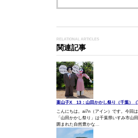
RELATIONAL ARTICLES
関連記事
案山子X 13：山田かかし祭り（千葉）（写
こんにちは。ai7n（アイン）です。今
「山田かかし祭り」は千葉県いすみ市山
囲まれた自然豊かな…