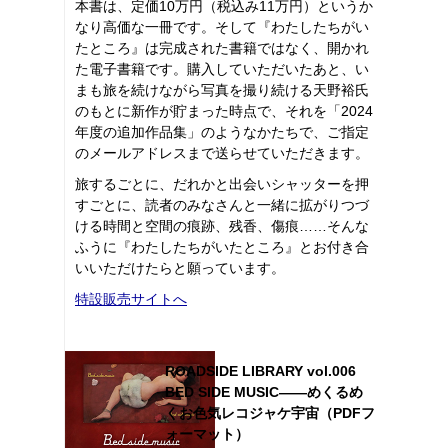
本書は、定価10万円（税込み11万円）というか
なり高価な一冊です。そして『わたしたちがい
たところ』は完成された書籍ではなく、開かれ
た電子書籍です。購入していただいたあと、い
まも旅を続けながら写真を撮り続ける天野裕氏
のもとに新作が貯まった時点で、それを「2024
年度の追加作品集」のようなかたちで、ご指定
のメールアドレスまで送らせていただきます。
旅するごとに、だれかと出会いシャッターを押
すごとに、読者のみなさんと一緒に拡がりつづ
ける時間と空間の痕跡、残香、傷痕……そんな
ふうに『わたしたちがいたところ』とお付き合
いいただけたらと願っています。
特設販売サイトへ
ROADSIDE LIBRARY vol.006
BED SIDE MUSIC――めくるめ
くお色気レコジャケ宇宙（PDFフ
ォーマット）