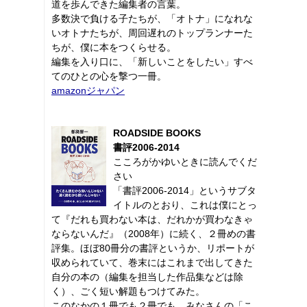
道を歩んできた編集者の言葉。
多数決で負ける子たちが、「オトナ」になれな
いオトナたちが、周回遅れのトップランナーた
ちが、僕に本をつくらせる。
編集を入り口に、「新しいことをしたい」すべ
てのひとの心を撃つ一冊。
amazonジャパン
ROADSIDE BOOKS
書評2006-2014
こころがかゆいときに読んでくだ
さい
「書評2006-2014」というサブタ
イトルのとおり、これは僕にとっ
て『だれも買わない本は、だれかが買わなきゃ
ならないんだ』（2008年）に続く、２冊めの書
評集。ほぼ80冊分の書評というか、リポートが
収められていて、巻末にはこれまで出してきた
自分の本の（編集を担当した作品集などは除
く）、ごく短い解題もつけてみた。
このなかの１冊でも２冊でも、みなさんの「こ