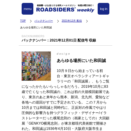
都築響一がお送りする有料メールマガジン 毎週水曜日発行！
menu
log in
TOP
バックナンバー
2021年12月 配信
あらゆる場所にいた和田誠
BACKNUMBERS
バックナンバー：2021年12月01日 配信号 収録
design
あらゆる場所にいた和田誠
10月９日から始まっている初
台・東京オペラシティアートギャ
ラリーの「和田誠展」、もうご覧
になったかたもいらっしゃるだろう。2019年10月に83
歳で亡くなった和田誠の、これは初の大規模回顧展であ
り、東京のあと来年から熊本、新潟、北九州、愛知など
各地への巡回がすでに予定されている。 この７月から
10月までは和田誠と同時代に、正反対の作風でやはり
圧倒的な影響力を持つグラフィック・デザイナー/イラ
ストレーターだった横尾忠則の（画家としての）大回顧
展「GENKYO横尾忠則」が東京都現代美術館で開催さ
れた。和田誠は1936年4月10日・大阪府大阪市生ま