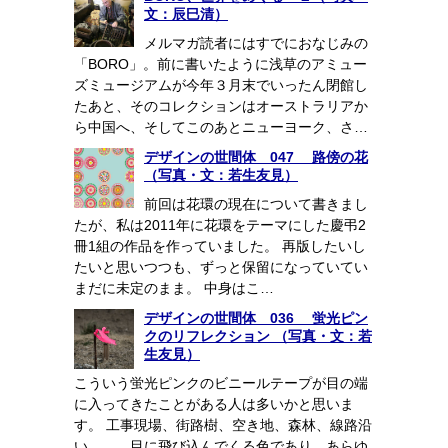
文：辰巳清）
メルマガ読者にはすでにおなじみの
「BORO」。前に書いたように浅草のアミュー
ズミュージアムが今年３月末でいったん閉館し
たあと、そのコレクションはオーストラリアか
ら中国へ、そしてこのあとニューヨーク、さ…
デザインの世間体 047 路傍の花
（写真・文：若生友見）
前回は花環の現在について書きまし
たが、私は2011年に花環をテーマにした慶弔2
冊1組の作品を作っていました。 再版したいし
たいと思いつつも、ずっと保留になっていてい
まだに未定のまま。 中身はこ…
デザインの世間体 036 蛍光ピン
クのリフレクション （写真・文：若
生友見）
こういう蛍光ピンクのビニールテープが目の端
に入ってきたことがある人は多いかと思いま
す。 工事現場、街路樹、空き地、森林、線路沿
い……。目に飛び込んでくる色であり、あらゆ