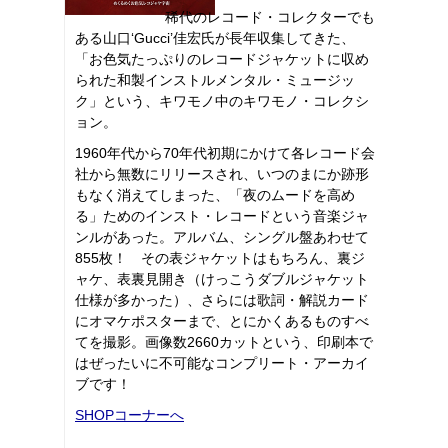
稀代のレコード・コレクターでも
ある山口‘Gucci’佳宏氏が長年収集してきた、
「お色気たっぷりのレコードジャケットに収め
られた和製インストルメンタル・ミュージッ
ク」という、キワモノ中のキワモノ・コレクシ
ョン。
1960年代から70年代初期にかけて各レコード会
社から無数にリリースされ、いつのまにか跡形
もなく消えてしまった、「夜のムードを高め
る」ためのインスト・レコードという音楽ジャ
ンルがあった。アルバム、シングル盤あわせて
855枚！ その表ジャケットはもちろん、裏ジ
ャケ、表裏見開き（けっこうダブルジャケット
仕様が多かった）、さらには歌詞・解説カード
にオマケポスターまで、とにかくあるものすべ
てを撮影。画像数2660カットという、印刷本で
はぜったいに不可能なコンプリート・アーカイ
ブです！
SHOPコーナーへ