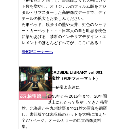
『秘宝館』と同じく、書籍版よりも大幅にカッ
ト数を増やし、オリジナルのフィルム版をデジ
タル・リマスターした高解像度データで、ディ
テールの拡大もお楽しみください。
円形ベッド、鏡張りの壁や天井、虹色のシャギ
ー・カーペット・・・日本人の血と吐息を桃色
に染めあげる、禁断のインテリアデザイン・エ
レメントのほとんどすべてが、ここにある！
SHOPコーナーへ
ROADSIDE LIBRARY vol.001
秘宝館（PDFフォーマット）
――秘宝よ永遠に
1993年から2015年まで、20年間
以上にわたって取材してきた秘宝
館。北海道から九州嬉野まで11館の写真を網羅
し、書籍版では未収録のカットを大幅に加えた
全777ページ、オールカラーの巨大画像資料
集。