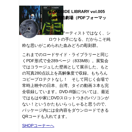
ROADSIDE LIBRARY vol.005
渋谷残酷劇場（PDFフォーマッ
ト）
プロのアーティストではなく、シ
ロウトの手になる、だからこそ純
粋な思いがこめられた血みどろの彫刻群。
これまでのロードサイド・ライブラリーと同じ
くPDF形式で全289ページ（833MB）。展覧会
ではコラージュした壁画として展示した、もと
の写真280点以上を高解像度で収録。もちろん
コピープロテクトなし！ そして同じく会場で
常時上映中の日本、台湾、タイの動画３本も完
全収録しています。DVD-R版については、最近
ではもはや家にDVDスロットつきのパソコンが
ない！というかたもいらっしゃると思うので、
パッケージ内には全内容をダウンロードできる
QRコードも入れてます。
SHOPコーナーへ