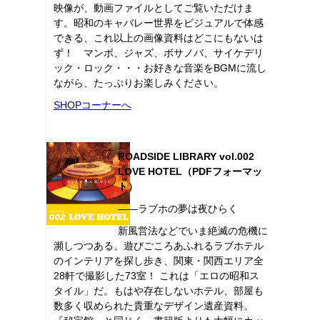
映像が、動画ファイルとしてご覧いただけま
す。昭和のキャバレー世界をビジュアルで体感
できる、これ以上の画像資料はどこにもないは
ず！ マンボ、ジャズ、ボサノバ、サイケデリ
ック・ロック・・・お好きな音楽をBGMに流し
ながら、たっぷりお楽しみください。
SHOPコーナーへ
ROADSIDE LIBRARY vol.002
LOVE HOTEL（PDFフォーマッ
ト）
――ラブホの夢は夜ひらく
新風営法などでいま絶滅の危機に
瀕しつつある、遊びごころあふれるラブホテル
のインテリアを探し歩き、関東・関西エリア全
28軒で撮影した73室！ これは「エロの昭和ス
タイル」だ。もはや存在しないホテル、部屋も
数多く収められた貴重なデザイン遺産資料。