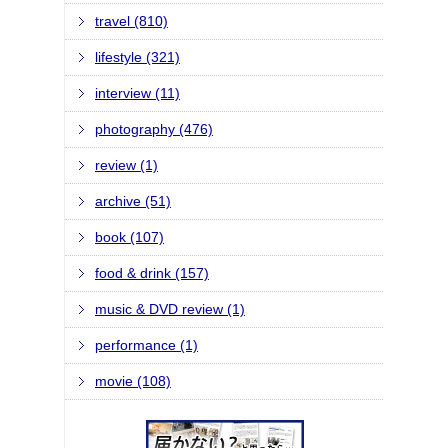
travel (810)
lifestyle (321)
interview (11)
photography (476)
review (1)
archive (51)
book (107)
food & drink (157)
music & DVD review (1)
performance (1)
movie (108)