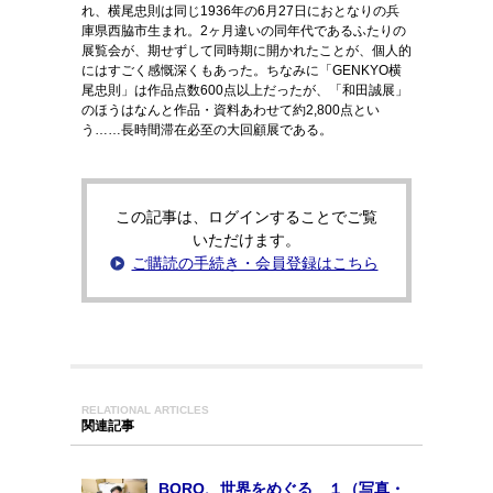
れ、横尾忠則は同じ1936年の6月27日におとなりの兵
庫県西脇市生まれ。2ヶ月違いの同年代であるふたりの
展覧会が、期せずして同時期に開かれたことが、個人的
にはすごく感慨深くもあった。ちなみに「GENKYO横
尾忠則」は作品点数600点以上だったが、「和田誠展」
のほうはなんと作品・資料あわせて約2,800点とい
う……長時間滞在必至の大回顧展である。
この記事は、ログインすることでご覧
いただけます。
ご購読の手続き・会員登録はこちら
RELATIONAL ARTICLES
関連記事
BORO、世界をめぐる １（写真・