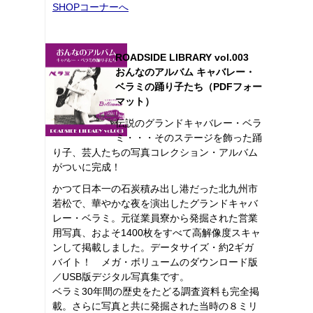
SHOPコーナーへ
ROADSIDE LIBRARY vol.003
おんなのアルバム キャバレー・
ベラミの踊り子たち（PDFフォー
マット）
伝説のグランドキャバレー・ベラ
ミ・・・そのステージを飾った踊
り子、芸人たちの写真コレクション・アルバム
がついに完成！
かつて日本一の石炭積み出し港だった北九州市
若松で、華やかな夜を演出したグランドキャバ
レー・ベラミ。元従業員寮から発掘された営業
用写真、およそ1400枚をすべて高解像度スキャ
ンして掲載しました。データサイズ・約2ギガ
バイト！ メガ・ボリュームのダウンロード版
／USB版デジタル写真集です。
ベラミ30年間の歴史をたどる調査資料も完全掲
載。さらに写真と共に発掘された当時の８ミリ