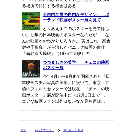
る場所で目にする機会はある…
不自由な国の自由なデザイン――ポ
ーランド映画ポスター展を見て
とりあえずこのポスターを見てほし
い。往年の日本映画のポスターなのだが……な
んの映画かおわかりだろうか。 実はこれ、高倉
健や千葉真一が主演したパニック映画の傑作
『新幹線大爆破』（1975年東映）の…
つつましさの美学――チェコの映画
ポスター展
今年4月から8月まで開催された『日
本映画スチル写真の美学』に続いて、東京・京
橋のフィルムセンターでは現在、『チェコの映
画ポスター』展が開催中だ（12月1日まで）。
コアな映画ファン以外はなかなか足を運ば…
TOP
バックナンバー
2021年12月 配信