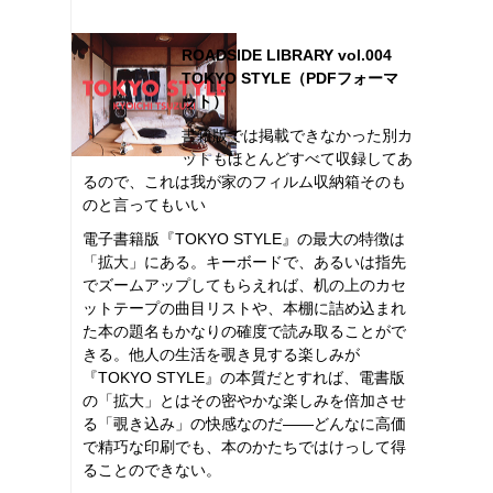
ROADSIDE LIBRARY vol.004
TOKYO STYLE（PDFフォーマ
ット）
書籍版では掲載できなかった別カ
ットもほとんどすべて収録してあ
るので、これは我が家のフィルム収納箱そのも
のと言ってもいい
電子書籍版『TOKYO STYLE』の最大の特徴は
「拡大」にある。キーボードで、あるいは指先
でズームアップしてもらえれば、机の上のカセ
ットテープの曲目リストや、本棚に詰め込まれ
た本の題名もかなりの確度で読み取ることがで
きる。他人の生活を覗き見する楽しみが
『TOKYO STYLE』の本質だとすれば、電書版
の「拡大」とはその密やかな楽しみを倍加させ
る「覗き込み」の快感なのだ――どんなに高価
で精巧な印刷でも、本のかたちではけっして得
ることのできない。