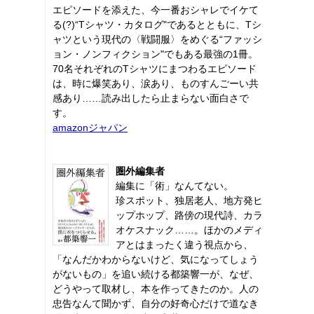
エピソードを添えた、今一番おシャレでイケて
る(?)“Tシャツ・カタログ"であるとともに、Tシ
ャツという現代の〈戦闘服〉をめぐる“ファッシ
ョン・ノンフィクション"でもある最強の1冊。
70名それぞれのTシャツにまつわるエピソード
は、時に爆笑あり、涙あり、ものすんごーい共
感あり……読み出したら止まらない面白さで
す。
amazonジャパン
圏外編集者
編集に「術」なんてない。
珍スポット、独居老人、地方発ヒ
ップホップ、路傍の現代詩、カラ
オケスナック……。ほかのメディ
アとはまったく違う視点から、
「なんだかわからないけど、気になってしょう
がないもの」を追い続ける都築響一が、なぜ、
どうやって取材し、本を作ってきたのか。人の
忠告なんて聞かず、自分の好奇心だけで道なき