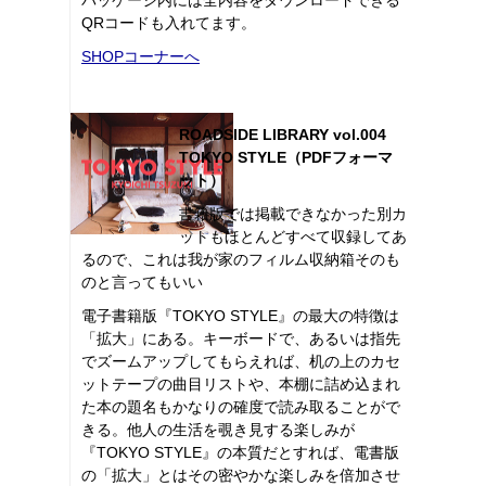
QRコードも入れてます。
SHOPコーナーへ
ROADSIDE LIBRARY vol.004
TOKYO STYLE（PDFフォーマ
ット）
書籍版では掲載できなかった別カ
ットもほとんどすべて収録してあ
るので、これは我が家のフィルム収納箱そのも
のと言ってもいい
電子書籍版『TOKYO STYLE』の最大の特徴は
「拡大」にある。キーボードで、あるいは指先
でズームアップしてもらえれば、机の上のカセ
ットテープの曲目リストや、本棚に詰め込まれ
た本の題名もかなりの確度で読み取ることがで
きる。他人の生活を覗き見する楽しみが
『TOKYO STYLE』の本質だとすれば、電書版
の「拡大」とはその密やかな楽しみを倍加させ