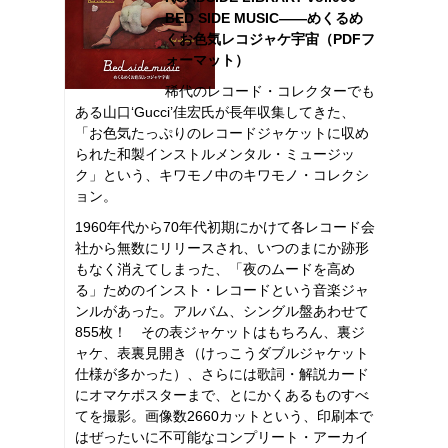
BED SIDE MUSIC――めくるめ
くお色気レコジャケ宇宙（PDFフ
ォーマット）
稀代のレコード・コレクターでも
ある山口‘Gucci’佳宏氏が長年収集してきた、
「お色気たっぷりのレコードジャケットに収め
られた和製インストルメンタル・ミュージッ
ク」という、キワモノ中のキワモノ・コレクシ
ョン。
1960年代から70年代初期にかけて各レコード会
社から無数にリリースされ、いつのまにか跡形
もなく消えてしまった、「夜のムードを高め
る」ためのインスト・レコードという音楽ジャ
ンルがあった。アルバム、シングル盤あわせて
855枚！ その表ジャケットはもちろん、裏ジ
ャケ、表裏見開き（けっこうダブルジャケット
仕様が多かった）、さらには歌詞・解説カード
にオマケポスターまで、とにかくあるものすべ
てを撮影。画像数2660カットという、印刷本で
はぜったいに不可能なコンプリート・アーカイ