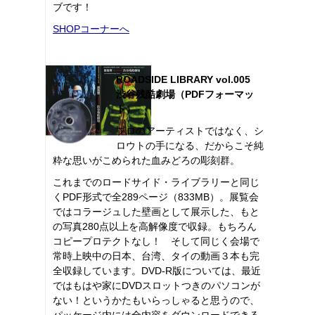
ブです！
SHOPコーナーへ
ROADSIDE LIBRARY vol.005
渋谷残酷劇場（PDFフォーマッ
ト）
プロのアーティストではなく、シ
ロウトの手になる、だからこそ純
粋な思いがこめられた血みどろの彫刻群。
これまでのロードサイド・ライブラリーと同じ
くPDF形式で全289ページ（833MB）。展覧会
ではコラージュした壁画として展示した、もと
の写真280点以上を高解像度で収録。もちろん
コピープロテクトなし！ そして同じく会場で
常時上映中の日本、台湾、タイの動画３本も完
全収録しています。DVD-R版については、最近
ではもはや家にDVDスロットつきのパソコンが
ない！というかたもいらっしゃると思うので、
パッケージ内には全内容をダウンロードできる