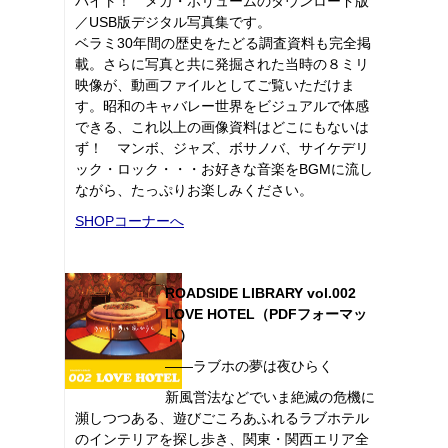
バイト！ メガ・ボリュームのダウンロード版
／USB版デジタル写真集です。
ベラミ30年間の歴史をたどる調査資料も完全掲
載。さらに写真と共に発掘された当時の８ミリ
映像が、動画ファイルとしてご覧いただけま
す。昭和のキャバレー世界をビジュアルで体感
できる、これ以上の画像資料はどこにもないは
ず！ マンボ、ジャズ、ボサノバ、サイケデリ
ック・ロック・・・お好きな音楽をBGMに流し
ながら、たっぷりお楽しみください。
SHOPコーナーへ
ROADSIDE LIBRARY vol.002
LOVE HOTEL（PDFフォーマッ
ト）
――ラブホの夢は夜ひらく
新風営法などでいま絶滅の危機に
瀕しつつある、遊びごころあふれるラブホテル
のインテリアを探し歩き、関東・関西エリア全