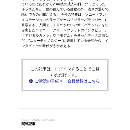
ているのはあれから23年後の成人の日。酔っぱらった
キッズたちが、僕の住んでいる建物の外、浅草の通りで
騒いでるのが聞こえる。 今号の特集は、ソニー・プレ
イステーションのラップゲーム「パラッパラッパー」に
登場する、人間そっくりのかわいい犬「パラッパ」を生
み出したロドニー・グリーンブラットのインタビュー。
「デジタルカメラ」や「モデム」を使ったデータ送信な
ど、"ニューテクノロジー "に興奮している会話から、イ
ンタビューの時代がうかがえる。
この記事は、ログインすることでご覧
いただけます。
ご購読の手続き・会員登録はこちら
RELATIONAL ARTICLES
関連記事