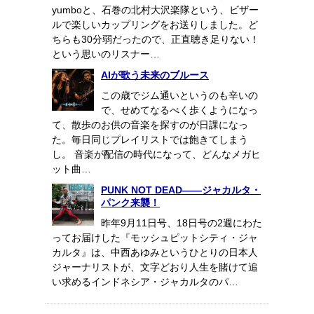
yumboと、石巻の北村大沢楽隊という、ビザー
ルで楽しいカップリングをお送りしました。ど
ちらも30分弱だったので、正直聴き足りない！
という思いのリスナー…
AIが歌う未来のブルース
この歳でジム通いというのも辛いの
で、せめてなるべく歩くようになっ
て、散歩のお供の音楽を探すのが日課になっ
た。毎日同じプレイリストでは飽きてしまう
し。 音楽が配信の時代になって、どんなメガヒ
ット曲…
PUNK NOT DEAD――ジャカルタ・
パンク来襲！
昨年9月11日号、18日号の2週にわた
ってお届けした『モッシュピットシティ・ジャ
カルタ』は、中西あゆみというひとりの日本人
ジャーナリストが、文字どおり人生を賭けて追
い求めるインドネシア・ジャカルタのパ…