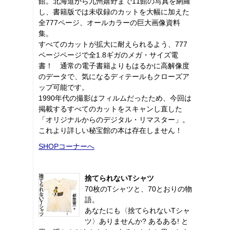
館。北海道から九州嬉野まで11館の写真を網羅
し、書籍版では未収録のカットを大幅に加えた
全777ページ、オールカラーの巨大画像資料
集。
すべてのカットが拡大に耐えられるよう、777
ページページで全1.8ギガのメガ・サイズ電
書！ 通常の電子書籍よりもはるかに高解像度
のデータで、気になるディテールもクローズア
ップ可能です。
1990年代の撮影はフィルムだったため、今回は
掲載するすべてのカットをスキャンし直した
「オリジナルからのデジタル・リマスター」。
これより詳しい秘宝館の本は存在しません！
SHOPコーナーへ
捨てられないTシャツ
70枚のTシャツと、70とおりの物
語。
あなたにも〈捨てられないTシャ
ツ〉ありませんか? あるある! と