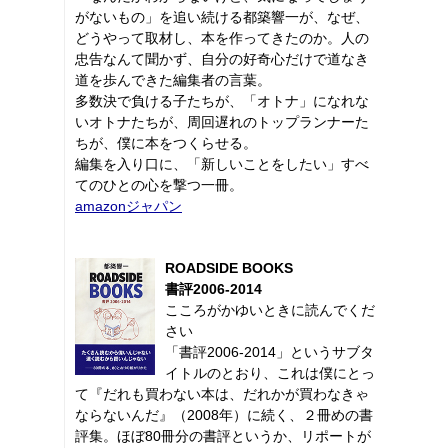
がないもの」を追い続ける都築響一が、なぜ、
どうやって取材し、本を作ってきたのか。人の
忠告なんて聞かず、自分の好奇心だけで道なき
道を歩んできた編集者の言葉。
多数決で負ける子たちが、「オトナ」になれな
いオトナたちが、周回遅れのトップランナーた
ちが、僕に本をつくらせる。
編集を入り口に、「新しいことをしたい」すべ
てのひとの心を撃つ一冊。
amazonジャパン
ROADSIDE BOOKS
書評2006-2014
こころがかゆいときに読んでくだ
さい
「書評2006-2014」というサブタ
イトルのとおり、これは僕にとっ
て『だれも買わない本は、だれかが買わなきゃ
ならないんだ』（2008年）に続く、２冊めの書
評集。ほぼ80冊分の書評というか、リポートが