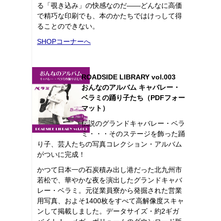
る「覗き込み」の快感なのだ――どんなに高価
で精巧な印刷でも、本のかたちではけっして得
ることのできない。
SHOPコーナーへ
ROADSIDE LIBRARY vol.003
おんなのアルバム キャバレー・
ベラミの踊り子たち（PDFフォー
マット）
伝説のグランドキャバレー・ベラ
ミ・・・そのステージを飾った踊
り子、芸人たちの写真コレクション・アルバム
がついに完成！
かつて日本一の石炭積み出し港だった北九州市
若松で、華やかな夜を演出したグランドキャバ
レー・ベラミ。元従業員寮から発掘された営業
用写真、およそ1400枚をすべて高解像度スキャ
ンして掲載しました。データサイズ・約2ギガ