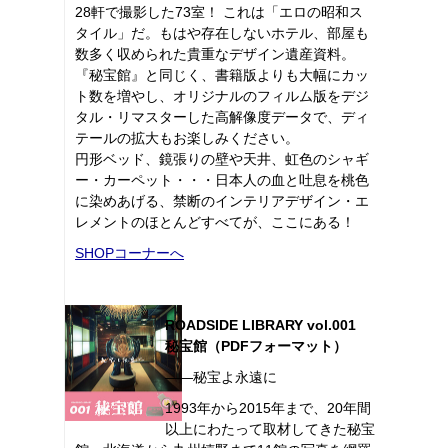
28軒で撮影した73室！ これは「エロの昭和ス
タイル」だ。もはや存在しないホテル、部屋も
数多く収められた貴重なデザイン遺産資料。
『秘宝館』と同じく、書籍版よりも大幅にカッ
ト数を増やし、オリジナルのフィルム版をデジ
タル・リマスターした高解像度データで、ディ
テールの拡大もお楽しみください。
円形ベッド、鏡張りの壁や天井、虹色のシャギ
ー・カーペット・・・日本人の血と吐息を桃色
に染めあげる、禁断のインテリアデザイン・エ
レメントのほとんどすべてが、ここにある！
SHOPコーナーへ
ROADSIDE LIBRARY vol.001
秘宝館（PDFフォーマット）
――秘宝よ永遠に
1993年から2015年まで、20年間
以上にわたって取材してきた秘宝