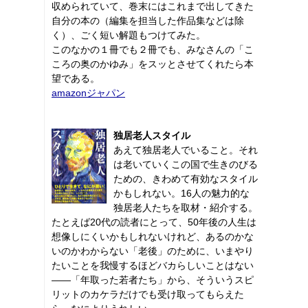
収められていて、巻末にはこれまで出してきた
自分の本の（編集を担当した作品集などは除
く）、ごく短い解題もつけてみた。
このなかの１冊でも２冊でも、みなさんの「こ
ころの奥のかゆみ」をスッとさせてくれたら本
望である。
amazonジャパン
独居老人スタイル
あえて独居老人でいること。それ
は老いていくこの国で生きのびる
ための、きわめて有効なスタイル
かもしれない。16人の魅力的な
独居老人たちを取材・紹介する。
たとえば20代の読者にとって、50年後の人生は
想像しにくいかもしれないけれど、あるのかな
いのかわからない「老後」のために、いまやり
たいことを我慢するほどバカらしいことはない
――「年取った若者たち」から、そういうスピ
リットのカケラだけでも受け取ってもらえた