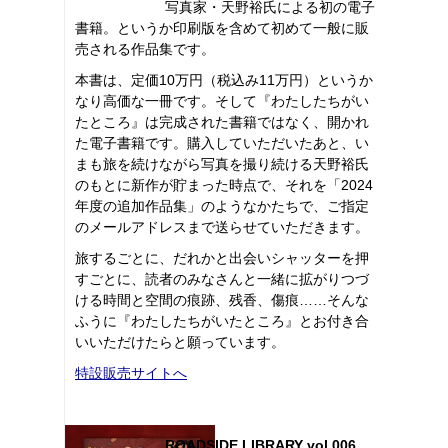
写真家・天野裕氏による初の電子
書籍。というか印刷版を含めて初めて一般に販
売される作品集です。
本書は、定価10万円（税込み11万円）というか
なり高価な一冊です。そして『わたしたちがい
たところ』は完成された書籍ではなく、開かれ
た電子書籍です。購入していただいたあと、い
まも旅を続けながら写真を撮り続ける天野裕氏
のもとに新作が貯まった時点で、それを「2024
年度の追加作品集」のようなかたちで、ご指定
のメールアドレスまで送らせていただきます。
旅するごとに、だれかと出会いシャッターを押
すごとに、読者のみなさんと一緒に拡がりつづ
ける時間と空間の痕跡、残香、傷痕……そんな
ふうに『わたしたちがいたところ』とお付き合
いいただけたらと願っています。
特設販売サイトへ
ROADSIDE LIBRARY vol.006