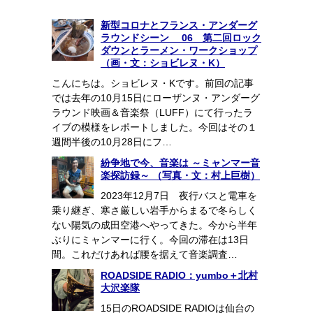
新型コロナとフランス・アンダーグ
ラウンドシーン 06 第二回ロック
ダウンとラーメン・ワークショップ
（画・文：ショビレヌ・K）
こんにちは。ショビレヌ・Kです。前回の記事
では去年の10月15日にローザンヌ・アンダーグ
ラウンド映画＆音楽祭（LUFF）にて行ったラ
イブの模様をレポートしました。今回はその１
週間半後の10月28日にフ…
紛争地で今、音楽は ～ミャンマー音
楽探訪録～ （写真・文：村上巨樹）
2023年12月7日 夜行バスと電車を
乗り継ぎ、寒さ厳しい岩手からまるで冬らしく
ない陽気の成田空港へやってきた。今から半年
ぶりにミャンマーに行く。今回の滞在は13日
間。これだけあれば腰を据えて音楽調査…
ROADSIDE RADIO：yumbo＋北村
大沢楽隊
15日のROADSIDE RADIOは仙台の