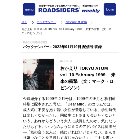
都築響一がお送りする有料メールマガジン 毎週水曜日発行！
menu
log in
TOP
バックナンバー
2022年01月 配信
おかえり TOKYO ATOM vol. 10 February 1999 未来の衝撃 （文：マー
ク・ロビンソン）
BACKNUMBERS
バックナンバー：2022年01月19日 配信号 収録
music
おかえり TOKYO ATOM
vol. 10 February 1999 未
来の衝撃 （文：マーク・ロ
ビンソン）
今週紹介する1999年２月号は、1999年の正月とほぼ同
時期に配本された号だ。「Dear Miro」のコラムでは、
成人式に不安を抱く若い女性が登場している。学生時代
は楽しくなかったし、同級生にもあまり会いたくないと
いう。あれからどういう大人に成長したのか、気になっ
たりもする。いつものようにミロのアドバイスは簡潔だ
―「気の合う友人と一緒にいればいいじゃない。あんま
り嫌いなことを意識しすぎじゃない？」。 これを書い