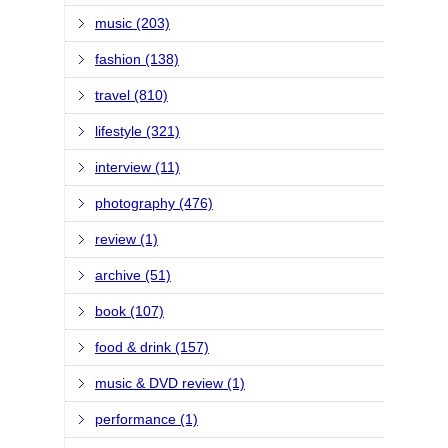
music (203)
fashion (138)
travel (810)
lifestyle (321)
interview (11)
photography (476)
review (1)
archive (51)
book (107)
food & drink (157)
music & DVD review (1)
performance (1)