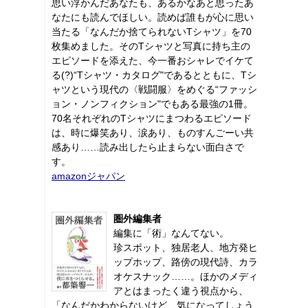
思い浮かんだあなたも、あるかなあと思ったあ
なたにも読んでほしい。読めば誰もが心に思い
当たる「なんだか捨てられないTシャツ」を70
枚集めました。そのTシャツと写真に持ち主の
エピソードを添えた、今一番おシャレでイケて
る(?)“Tシャツ・カタログ"であるとともに、Tシ
ャツという現代の〈戦闘服〉をめぐる“ファッシ
ョン・ノンフィクション"でもある最強の1冊。
70名それぞれのTシャツにまつわるエピソード
は、時に爆笑あり、涙あり、ものすんごーい共
感あり……読み出したら止まらない面白さで
す。
amazonジャパン
圏外編集者
編集に「術」なんてない。
珍スポット、独居老人、地方発ヒ
ップホップ、路傍の現代詩、カラ
オケスナック……。ほかのメディ
アとはまったく違う視点から、
「なんだかわからないけど、気になってしょう