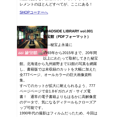
レメントのほとんどすべてが、ここにある！
SHOPコーナーへ
ROADSIDE LIBRARY vol.001
秘宝館（PDFフォーマット）
――秘宝よ永遠に
1993年から2015年まで、20年間
以上にわたって取材してきた秘宝
館。北海道から九州嬉野まで11館の写真を網羅
し、書籍版では未収録のカットを大幅に加えた
全777ページ、オールカラーの巨大画像資料
集。
すべてのカットが拡大に耐えられるよう、777
ページページで全1.8ギガのメガ・サイズ電
書！ 通常の電子書籍よりもはるかに高解像度
のデータで、気になるディテールもクローズア
ップ可能です。
1990年代の撮影はフィルムだったため、今回は