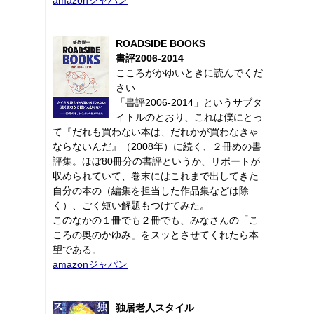
ROADSIDE BOOKS
書評2006-2014
こころがかゆいときに読んでくだ
さい
「書評2006-2014」というサブタ
イトルのとおり、これは僕にとっ
て『だれも買わない本は、だれかが買わなきゃ
ならないんだ』（2008年）に続く、２冊めの書
評集。ほぼ80冊分の書評というか、リポートが
収められていて、巻末にはこれまで出してきた
自分の本の（編集を担当した作品集などは除
く）、ごく短い解題もつけてみた。
このなかの１冊でも２冊でも、みなさんの「こ
ころの奥のかゆみ」をスッとさせてくれたら本
望である。
amazonジャパン
独居老人スタイル