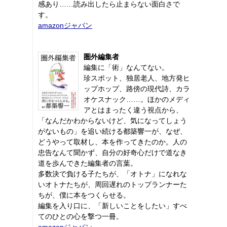
感あり……読み出したら止まらない面白さで
す。
amazonジャパン
圏外編集者
編集に「術」なんてない。
珍スポット、独居老人、地方発ヒ
ップホップ、路傍の現代詩、カラ
オケスナック……。ほかのメディ
アとはまったく違う視点から、
「なんだかわからないけど、気になってしょう
がないもの」を追い続ける都築響一が、なぜ、
どうやって取材し、本を作ってきたのか。人の
忠告なんて聞かず、自分の好奇心だけで道なき
道を歩んできた編集者の言葉。
多数決で負ける子たちが、「オトナ」になれな
いオトナたちが、周回遅れのトップランナーた
ちが、僕に本をつくらせる。
編集を入り口に、「新しいことをしたい」すべ
てのひとの心を撃つ一冊。
amazonジャパン