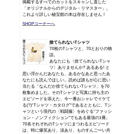
掲載するすべてのカットをスキャンし直した
「オリジナルからのデジタル・リマスター」。
これより詳しい秘宝館の本は存在しません！
SHOPコーナーへ
捨てられないTシャツ
70枚のTシャツと、70とおりの物
語。
あなたにも〈捨てられないTシャ
ツ〉ありませんか? あるある! と
思い浮かんだあなたも、あるかなあと思ったあ
なたにも読んでほしい。読めば誰もが心に思い
当たる「なんだか捨てられないTシャツ」を70
枚集めました。そのTシャツと写真に持ち主の
エピソードを添えた、今一番おシャレでイケて
る(?)“Tシャツ・カタログ"であるとともに、Tシ
ャツという現代の〈戦闘服〉をめぐる“ファッシ
ョン・ノンフィクション"でもある最強の1冊。
70名それぞれのTシャツにまつわるエピソード
は、時に爆笑あり、涙あり、ものすんごーい共