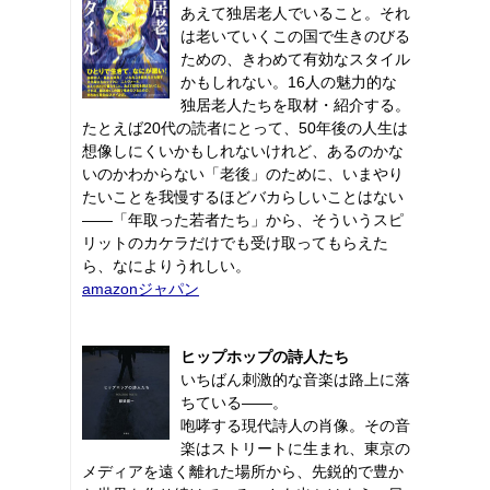
あえて独居老人でいること。それ
は老いていくこの国で生きのびる
ための、きわめて有効なスタイル
かもしれない。16人の魅力的な
独居老人たちを取材・紹介する。
たとえば20代の読者にとって、50年後の人生は
想像しにくいかもしれないけれど、あるのかな
いのかわからない「老後」のために、いまやり
たいことを我慢するほどバカらしいことはない
――「年取った若者たち」から、そういうスピ
リットのカケラだけでも受け取ってもらえた
ら、なによりうれしい。
amazonジャパン
ヒップホップの詩人たち
いちばん刺激的な音楽は路上に落
ちている――。
咆哮する現代詩人の肖像。その音
楽はストリートに生まれ、東京の
メディアを遠く離れた場所から、先鋭的で豊か