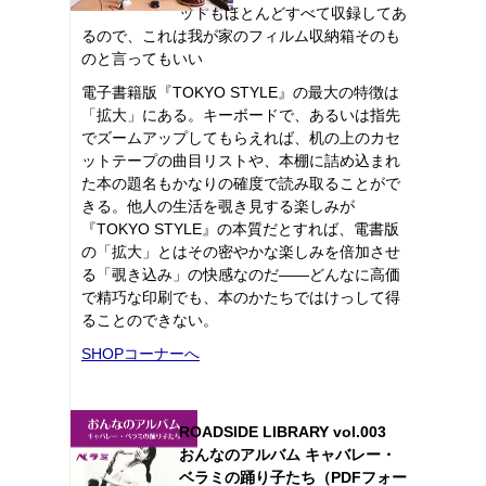
ットもほとんどすべて収録してあ
るので、これは我が家のフィルム収納箱そのも
のと言ってもいい
電子書籍版『TOKYO STYLE』の最大の特徴は
「拡大」にある。キーボードで、あるいは指先
でズームアップしてもらえれば、机の上のカセ
ットテープの曲目リストや、本棚に詰め込まれ
た本の題名もかなりの確度で読み取ることがで
きる。他人の生活を覗き見する楽しみが
『TOKYO STYLE』の本質だとすれば、電書版
の「拡大」とはその密やかな楽しみを倍加させ
る「覗き込み」の快感なのだ――どんなに高価
で精巧な印刷でも、本のかたちではけっして得
ることのできない。
SHOPコーナーへ
ROADSIDE LIBRARY vol.003
おんなのアルバム キャバレー・
ベラミの踊り子たち（PDFフォー