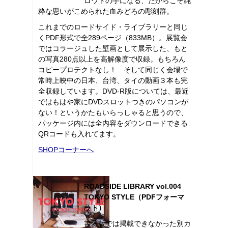
ロウトの手になる、だからこそ純
粋な思いがこめられた血みどろの彫刻群。
これまでのロードサイド・ライブラリーと同じ
くPDF形式で全289ページ（833MB）。展覧会
ではコラージュした壁画として展示した、もと
の写真280点以上を高解像度で収録。もちろん
コピープロテクトなし！ そして同じく会場で
常時上映中の日本、台湾、タイの動画３本も完
全収録しています。DVD-R版については、最近
ではもはや家にDVDスロットつきのパソコンが
ない！というかたもいらっしゃると思うので、
パッケージ内には全内容をダウンロードできる
QRコードも入れてます。
SHOPコーナーへ
ROADSIDE LIBRARY vol.004
TOKYO STYLE（PDFフォーマ
ット）
書籍版では掲載できなかった別カ