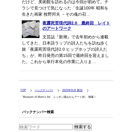
だけど、美術館を訪れるのは今回が初めて。チ
ラシで見つけて気になった「生誕100年 昭和を
生きた画家 牧野邦夫 －その魂の召…
夜露死苦現代詩2.0 最終回 レイト
のアートワーク
文芸誌『新潮』で去年初めから連載
してきた、日本語ラップの詩人たちを訪ね歩く
旅「夜露死苦現代詩2.0 ヒップホップの詩人た
ち」が、昨日発売の第15回で最終回を迎えまし
た。これから単行本化の作業に入りま…
TOP
バックナンバー
2022年01月 配信
「Museum of Mom's Art ニッポン国おかんアート村」 開幕！
バックナンバー検索