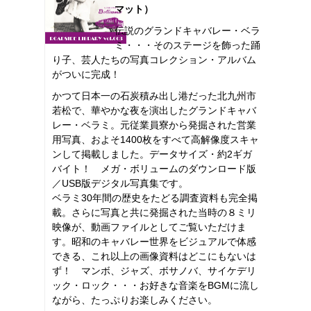
マット）
伝説のグランドキャバレー・ベラ
ミ・・・そのステージを飾った踊
り子、芸人たちの写真コレクション・アルバム
がついに完成！
かつて日本一の石炭積み出し港だった北九州市
若松で、華やかな夜を演出したグランドキャバ
レー・ベラミ。元従業員寮から発掘された営業
用写真、およそ1400枚をすべて高解像度スキャ
ンして掲載しました。データサイズ・約2ギガ
バイト！ メガ・ボリュームのダウンロード版
／USB版デジタル写真集です。
ベラミ30年間の歴史をたどる調査資料も完全掲
載。さらに写真と共に発掘された当時の８ミリ
映像が、動画ファイルとしてご覧いただけま
す。昭和のキャバレー世界をビジュアルで体感
できる、これ以上の画像資料はどこにもないは
ず！ マンボ、ジャズ、ボサノバ、サイケデリ
ック・ロック・・・お好きな音楽をBGMに流し
ながら、たっぷりお楽しみください。