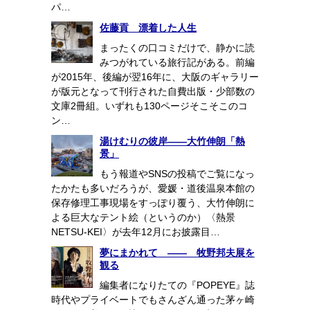
パ…
佐藤貢 漂着した人生
まったくの口コミだけで、静かに読
みつがれている旅行記がある。前編
が2015年、後編が翌16年に、大阪のギャラリー
が版元となって刊行された自費出版・少部数の
文庫2冊組。いずれも130ページそこそこのコ
ン…
湯けむりの彼岸――大竹伸朗「熱
景」
もう報道やSNSの投稿でご覧になっ
たかたも多いだろうが、愛媛・道後温泉本館の
保存修理工事現場をすっぽり覆う、大竹伸朗に
よる巨大なテント絵（というのか）〈熱景
NETSU-KEI〉が去年12月にお披露目…
夢にまかれて ―― 牧野邦夫展を
観る
編集者になりたての『POPEYE』誌
時代やプライベートでもさんざん通った茅ヶ崎