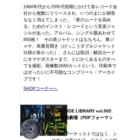
1960年代から70年代初期にかけて各レコード会
社から無数にリリースされ、いつのまにか跡形
もなく消えてしまった、「夜のムードを高め
る」ためのインスト・レコードという音楽ジャ
ンルがあった。アルバム、シングル盤あわせて
855枚！ その表ジャケットはもちろん、裏ジ
ャケ、表裏見開き（けっこうダブルジャケット
仕様が多かった）、さらには歌詞・解説カード
にオマケポスターまで、とにかくあるものすべ
てを撮影。画像数2660カットという、印刷本で
はぜったいに不可能なコンプリート・アーカイ
ブです！
SHOPコーナーへ
ROADSIDE LIBRARY vol.005
渋谷残酷劇場（PDFフォーマッ
ト）
プロのアーティストではなく、シ