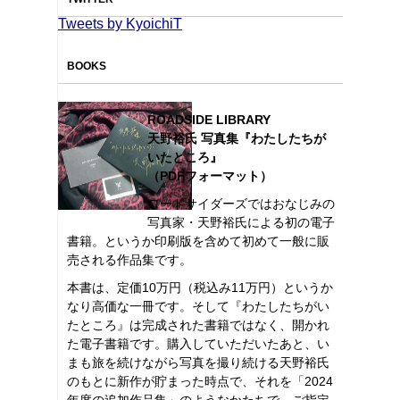
Tweets by KyoichiT
BOOKS
ROADSIDE LIBRARY
天野裕氏 写真集『わたしたちが
いたところ』
（PDFフォーマット）
ロードサイダーズではおなじみの
写真家・天野裕氏による初の電子
書籍。というか印刷版を含めて初めて一般に販
売される作品集です。
本書は、定価10万円（税込み11万円）というか
なり高価な一冊です。そして『わたしたちがい
たところ』は完成された書籍ではなく、開かれ
た電子書籍です。購入していただいたあと、い
まも旅を続けながら写真を撮り続ける天野裕氏
のもとに新作が貯まった時点で、それを「2024
年度の追加作品集」のようなかたちで、ご指定