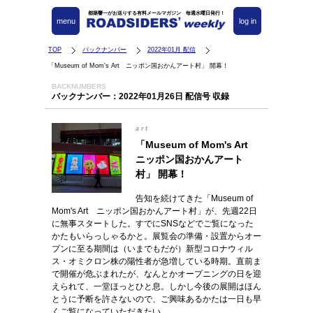
都築響一がお送りする有料メールマガジン 毎週水曜日発行！
menu
log in
TOP
バックナンバー
2022年01月 配信
「Museum of Mom's Art ニッポン国おかんアート村」 開幕！
BACKNUMBERS
バックナンバー：2022年01月26日 配信号 収録
art
「Museum of Mom's Art
ニッポン国おかんアート
村」 開幕！
告知を続けてきた「Museum of
Mom's Art ニッポン国おかんアート村」が、先週22日
に無事スタートした。すでにSNSなどでご覧になった
かたもいらっしゃるかと。展覧会の準備・設置からオー
プンに至る期間は（いまでもだが）新型コロナウィル
ス・オミクロン株の陽性者が急増している時期。直前ま
で開催が危ぶまれたが、なんとかオープニングの日を迎
えられて、一堂ほっとひと息。しかし今後の展開はほん
とうに予断を許さないので、ご興味あるかたは一日も早
くご覧になっていただきたい。