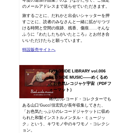
のメールアドレスまで送らせていただきます。
旅するごとに、だれかと出会いシャッターを押
すごとに、読者のみなさんと一緒に拡がりつづ
ける時間と空間の痕跡、残香、傷痕……そんな
ふうに『わたしたちがいたところ』とお付き合
いいただけたらと願っています。
特設販売サイトへ
ROADSIDE LIBRARY vol.006
BED SIDE MUSIC――めくるめ
くお色気レコジャケ宇宙（PDFフ
ォーマット）
稀代のレコード・コレクターでも
ある山口‘Gucci’佳宏氏が長年収集してきた、
「お色気たっぷりのレコードジャケットに収め
られた和製インストルメンタル・ミュージッ
ク」という、キワモノ中のキワモノ・コレクシ
ョン。