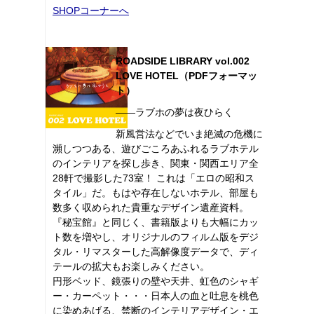
SHOPコーナーへ
ROADSIDE LIBRARY vol.002
LOVE HOTEL（PDFフォーマッ
ト）
――ラブホの夢は夜ひらく
新風営法などでいま絶滅の危機に
瀕しつつある、遊びごころあふれるラブホテル
のインテリアを探し歩き、関東・関西エリア全
28軒で撮影した73室！ これは「エロの昭和ス
タイル」だ。もはや存在しないホテル、部屋も
数多く収められた貴重なデザイン遺産資料。
『秘宝館』と同じく、書籍版よりも大幅にカッ
ト数を増やし、オリジナルのフィルム版をデジ
タル・リマスターした高解像度データで、ディ
テールの拡大もお楽しみください。
円形ベッド、鏡張りの壁や天井、虹色のシャギ
ー・カーペット・・・日本人の血と吐息を桃色
に染めあげる、禁断のインテリアデザイン・エ