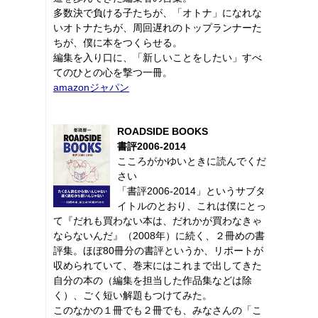
多数決で負ける子たちが、「オトナ」になれな
いオトナたちが、周回遅れのトップランナーた
ちが、僕に本をつくらせる。
編集を入り口に、「新しいことをしたい」すべ
てのひとの心を撃つ一冊。
amazonジャパン
ROADSIDE BOOKS
書評2006-2014
こころがかゆいときに読んでくだ
さい
「書評2006-2014」というサブタ
イトルのとおり、これは僕にとっ
て『だれも買わない本は、だれかが買わなきゃ
ならないんだ』（2008年）に続く、２冊めの書
評集。ほぼ80冊分の書評というか、リポートが
収められていて、巻末にはこれまで出してきた
自分の本の（編集を担当した作品集などは除
く）、ごく短い解題もつけてみた。
このなかの１冊でも２冊でも、みなさんの「こ