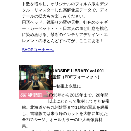
ト数を増やし、オリジナルのフィルム版をデジ
タル・リマスターした高解像度データで、ディ
テールの拡大もお楽しみください。
円形ベッド、鏡張りの壁や天井、虹色のシャギ
ー・カーペット・・・日本人の血と吐息を桃色
に染めあげる、禁断のインテリアデザイン・エ
レメントのほとんどすべてが、ここにある！
SHOPコーナーへ
ROADSIDE LIBRARY vol.001
秘宝館（PDFフォーマット）
――秘宝よ永遠に
1993年から2015年まで、20年間
以上にわたって取材してきた秘宝
館。北海道から九州嬉野まで11館の写真を網羅
し、書籍版では未収録のカットを大幅に加えた
全777ページ、オールカラーの巨大画像資料
集。