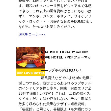
映像が、動画ファイルとしてご覧いただけま
す。昭和のキャバレー世界をビジュアルで体感
できる、これ以上の画像資料はどこにもないは
ず！ マンボ、ジャズ、ボサノバ、サイケデリ
ック・ロック・・・お好きな音楽をBGMに流し
ながら、たっぷりお楽しみください。
SHOPコーナーへ
ROADSIDE LIBRARY vol.002
LOVE HOTEL（PDFフォーマッ
ト）
――ラブホの夢は夜ひらく
新風営法などでいま絶滅の危機に
瀕しつつある、遊びごころあふれるラブホテル
のインテリアを探し歩き、関東・関西エリア全
28軒で撮影した73室！ これは「エロの昭和ス
タイル」だ。もはや存在しないホテル、部屋も
数多く収められた貴重なデザイン遺産資料。
『秘宝館』と同じく、書籍版よりも大幅にカッ