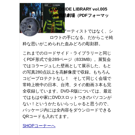
ROADSIDE LIBRARY vol.005
渋谷残酷劇場（PDFフォーマッ
ト）
プロのアーティストではなく、シ
ロウトの手になる、だからこそ純
粋な思いがこめられた血みどろの彫刻群。
これまでのロードサイド・ライブラリーと同じ
くPDF形式で全289ページ（833MB）。展覧会
ではコラージュした壁画として展示した、もと
の写真280点以上を高解像度で収録。もちろん
コピープロテクトなし！ そして同じく会場で
常時上映中の日本、台湾、タイの動画３本も完
全収録しています。DVD-R版については、最近
ではもはや家にDVDスロットつきのパソコンが
ない！というかたもいらっしゃると思うので、
パッケージ内には全内容をダウンロードできる
QRコードも入れてます。
SHOPコーナーへ