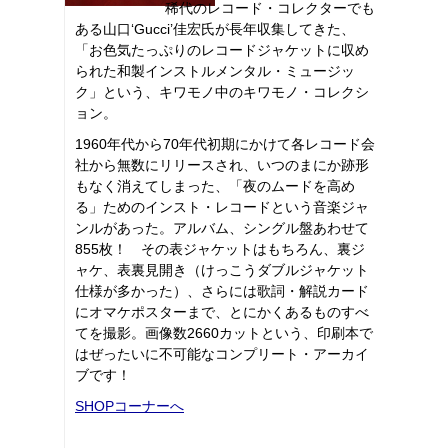
稀代のレコード・コレクターでも
ある山口‘Gucci’佳宏氏が長年収集してきた、
「お色気たっぷりのレコードジャケットに収め
られた和製インストルメンタル・ミュージッ
ク」という、キワモノ中のキワモノ・コレクシ
ョン。
1960年代から70年代初期にかけて各レコード会
社から無数にリリースされ、いつのまにか跡形
もなく消えてしまった、「夜のムードを高め
る」ためのインスト・レコードという音楽ジャ
ンルがあった。アルバム、シングル盤あわせて
855枚！ その表ジャケットはもちろん、裏ジ
ャケ、表裏見開き（けっこうダブルジャケット
仕様が多かった）、さらには歌詞・解説カード
にオマケポスターまで、とにかくあるものすべ
てを撮影。画像数2660カットという、印刷本で
はぜったいに不可能なコンプリート・アーカイ
ブです！
SHOPコーナーへ