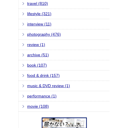
travel (810)
lifestyle (321)
interview (11)
photography (476)
review (1)
archive (51)
book (107)
food & drink (157)
music & DVD review (1)
performance (1)
movie (108)