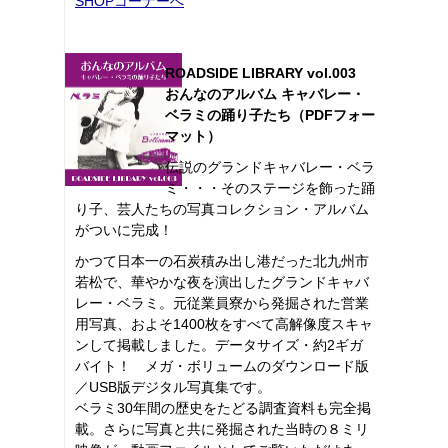
SHOPコーナーへ
ROADSIDE LIBRARY vol.003
おんなのアルバム キャバレー・
ベラミの踊り子たち（PDFフォー
マット）
伝説のグランドキャバレー・ベラ
ミ・・・そのステージを飾った踊
り子、芸人たちの写真コレクション・アルバム
がついに完成！
かつて日本一の石炭積み出し港だった北九州市
若松で、華やかな夜を演出したグランドキャバ
レー・ベラミ。元従業員寮から発掘された営業
用写真、およそ1400枚をすべて高解像度スキャ
ンして掲載しました。データサイズ・約2ギガ
バイト！ メガ・ボリュームのダウンロード版
／USB版デジタル写真集です。
ベラミ30年間の歴史をたどる調査資料も完全掲
載。さらに写真と共に発掘された当時の８ミリ