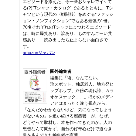
エピソードを添えた、今一番おシャレでイケて
る(?)“Tシャツ・カタログ"であるとともに、Tシ
ャツという現代の〈戦闘服〉をめぐる“ファッシ
ョン・ノンフィクション"でもある最強の1冊。
70名それぞれのTシャツにまつわるエピソード
は、時に爆笑あり、涙あり、ものすんごーい共
感あり……読み出したら止まらない面白さで
す。
amazonジャパン
圏外編集者
編集に「術」なんてない。
珍スポット、独居老人、地方発ヒ
ップホップ、路傍の現代詩、カラ
オケスナック……。ほかのメディ
アとはまったく違う視点から、
「なんだかわからないけど、気になってしょう
がないもの」を追い続ける都築響一が、なぜ、
どうやって取材し、本を作ってきたのか。人の
忠告なんて聞かず、自分の好奇心だけで道なき
道を歩んできた編集者の言葉。