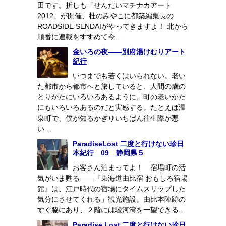
田です。折しも「せんだいマチナカアート
2012」が開催、杜のみやこに都築編集長の
ROADSIDE SENDAIがやってきますよ！ 北から
順番に連載をすすめて今…
金いろの夜――別府湯けむりアート
紀行
いつまでも若くはいられない。老い
た都市から都市へと旅していると、人間の歳の
とりかたにいろいろあるように、町の老いかた
にもいろいろあるのだと実感する。たとえば温
泉町で、僕が知るかぎりいちばん往生際が悪
い…
ParadiseLost 二度と行けない珍日
本紀行 09 静岡県５
お客さん泊まってよ！ 宿場町の活
気がいま甦る――『東海道由比宿 おもしろ宿場
館』は、江戸時代の宿場にタイムスリップした
気分にさせてくれる」観光施設。由比本陣跡の
すぐ脇にあり、２階には駿河湾を一望できる…
Paradise Lost 二度と行けない珍日