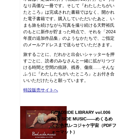
なり高価な一冊です。そして『わたしたちがい
たところ』は完成された書籍ではなく、開かれ
た電子書籍です。購入していただいたあと、い
まも旅を続けながら写真を撮り続ける天野裕氏
のもとに新作が貯まった時点で、それを「2024
年度の追加作品集」のようなかたちで、ご指定
のメールアドレスまで送らせていただきます。
旅するごとに、だれかと出会いシャッターを押
すごとに、読者のみなさんと一緒に拡がりつづ
ける時間と空間の痕跡、残香、傷痕……そんな
ふうに『わたしたちがいたところ』とお付き合
いいただけたらと願っています。
特設販売サイトへ
ROADSIDE LIBRARY vol.006
BED SIDE MUSIC――めくるめ
くお色気レコジャケ宇宙（PDFフ
ォーマット）