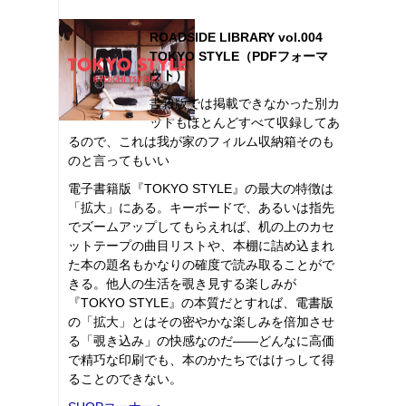
ROADSIDE LIBRARY vol.004
TOKYO STYLE（PDFフォーマ
ット）
書籍版では掲載できなかった別カ
ットもほとんどすべて収録してあ
るので、これは我が家のフィルム収納箱そのも
のと言ってもいい
電子書籍版『TOKYO STYLE』の最大の特徴は
「拡大」にある。キーボードで、あるいは指先
でズームアップしてもらえれば、机の上のカセ
ットテープの曲目リストや、本棚に詰め込まれ
た本の題名もかなりの確度で読み取ることがで
きる。他人の生活を覗き見する楽しみが
『TOKYO STYLE』の本質だとすれば、電書版
の「拡大」とはその密やかな楽しみを倍加させ
る「覗き込み」の快感なのだ――どんなに高価
で精巧な印刷でも、本のかたちではけっして得
ることのできない。