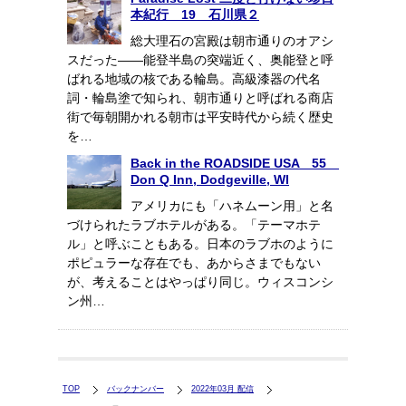
本紀行 19 石川県２
総大理石の宮殿は朝市通りのオアシ
スだった――能登半島の突端近く、奥能登と呼
ばれる地域の核である輪島。高級漆器の代名
詞・輪島塗で知られ、朝市通りと呼ばれる商店
街で毎朝開かれる朝市は平安時代から続く歴史
を…
Back in the ROADSIDE USA 55
Don Q Inn, Dodgeville, WI
アメリカにも「ハネムーン用」と名
づけられたラブホテルがある。「テーマホテ
ル」と呼ぶこともある。日本のラブホのように
ポピュラーな存在でも、あからさまでもない
が、考えることはやっぱり同じ。ウィスコンシ
ン州…
TOP
バックナンバー
2022年03月 配信