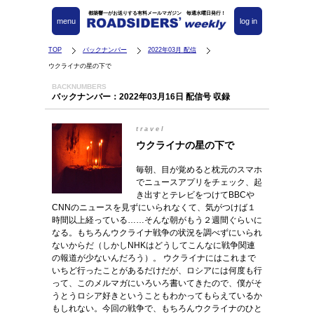
都築響一がお送りする有料メールマガジン 毎週水曜日発行！
menu
log in
TOP
バックナンバー
2022年03月 配信
ウクライナの星の下で
BACKNUMBERS
バックナンバー：2022年03月16日 配信号 収録
travel
ウクライナの星の下で
毎朝、目が覚めると枕元のスマホ
でニュースアプリをチェック、起
き出すとテレビをつけてBBCや
CNNのニュースを見ずにいられなくて、気がつけば１
時間以上経っている……そんな朝がもう２週間ぐらいに
なる。もちろんウクライナ戦争の状況を調べずにいられ
ないからだ（しかしNHKはどうしてこんなに戦争関連
の報道が少ないんだろう）。 ウクライナにはこれまで
いちど行ったことがあるだけだが、ロシアには何度も行
って、このメルマガにいろいろ書いてきたので、僕がそ
うとうロシア好きということもわかってもらえているか
もしれない。今回の戦争で、もちろんウクライナのひと