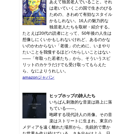
あえて独居老人でいること。それ
は老いていくこの国で生きのびる
ための、きわめて有効なスタイル
かもしれない。16人の魅力的な
独居老人たちを取材・紹介する。
たとえば20代の読者にとって、50年後の人生は
想像しにくいかもしれないけれど、あるのかな
いのかわからない「老後」のために、いまやり
たいことを我慢するほどバカらしいことはない
――「年取った若者たち」から、そういうスピ
リットのカケラだけでも受け取ってもらえた
ら、なによりうれしい。
amazonジャパン
ヒップホップの詩人たち
いちばん刺激的な音楽は路上に落
ちている――。
咆哮する現代詩人の肖像。その音
楽はストリートに生まれ、東京の
メディアを遠く離れた場所から、先鋭的で豊か
な世界を作り続けている。さあ出かけよう、日