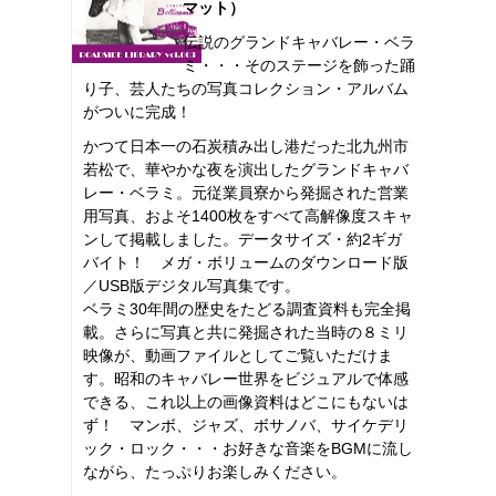
マット）
伝説のグランドキャバレー・ベラ
ミ・・・そのステージを飾った踊
り子、芸人たちの写真コレクション・アルバム
がついに完成！
かつて日本一の石炭積み出し港だった北九州市
若松で、華やかな夜を演出したグランドキャバ
レー・ベラミ。元従業員寮から発掘された営業
用写真、およそ1400枚をすべて高解像度スキャ
ンして掲載しました。データサイズ・約2ギガ
バイト！ メガ・ボリュームのダウンロード版
／USB版デジタル写真集です。
ベラミ30年間の歴史をたどる調査資料も完全掲
載。さらに写真と共に発掘された当時の８ミリ
映像が、動画ファイルとしてご覧いただけま
す。昭和のキャバレー世界をビジュアルで体感
できる、これ以上の画像資料はどこにもないは
ず！ マンボ、ジャズ、ボサノバ、サイケデリ
ック・ロック・・・お好きな音楽をBGMに流し
ながら、たっぷりお楽しみください。