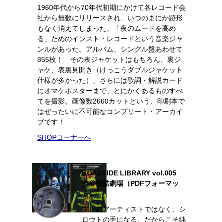
1960年代から70年代初期にかけて各レコード会
社から無数にリリースされ、いつのまにか跡形
もなく消えてしまった、「夜のムードを高め
る」ためのインスト・レコードという音楽ジャ
ンルがあった。アルバム、シングル盤あわせて
855枚！ その表ジャケットはもちろん、裏ジ
ャケ、表裏見開き（けっこうダブルジャケット
仕様が多かった）、さらには歌詞・解説カード
にオマケポスターまで、とにかくあるものすべ
てを撮影。画像数2660カットという、印刷本で
はぜったいに不可能なコンプリート・アーカイ
ブです！
SHOPコーナーへ
ROADSIDE LIBRARY vol.005
渋谷残酷劇場（PDFフォーマッ
ト）
プロのアーティストではなく、シ
ロウトの手になる、だからこそ純