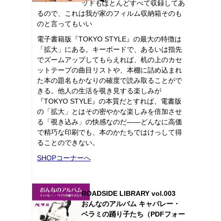
ットもほとんどすべて収録してあ
るので、これは我が家のフィルム収納箱そのも
のと言ってもいい
電子書籍版『TOKYO STYLE』の最大の特徴は
「拡大」にある。キーボードで、あるいは指先
でズームアップしてもらえれば、机の上のカセ
ットテープの曲目リストや、本棚に詰め込まれ
た本の題名もかなりの確度で読み取ることがで
きる。他人の生活を覗き見する楽しみが
『TOKYO STYLE』の本質だとすれば、電書版
の「拡大」とはその密やかな楽しみを倍加させ
る「覗き込み」の快感なのだ――どんなに高価
で精巧な印刷でも、本のかたちではけっして得
ることのできない。
SHOPコーナーへ
ROADSIDE LIBRARY vol.003
おんなのアルバム キャバレー・
ベラミの踊り子たち（PDFフォー