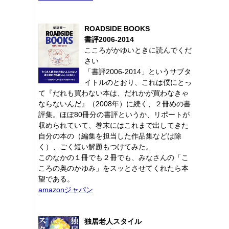
ROADSIDE BOOKS
書評2006-2014
こころがかゆいときに読んでくだ
さい
「書評2006-2014」というサブタ
イトルのとおり、これは僕にとっ
て『だれも買わない本は、だれかが買わなきゃ
ならないんだ』（2008年）に続く、２冊めの書
評集。ほぼ80冊分の書評というか、リポートが
収められていて、巻末にはこれまで出してきた
自分の本の（編集を担当した作品集などは除
く）、ごく短い解題もつけてみた。
このなかの１冊でも２冊でも、みなさんの「こ
ころの奥のかゆみ」をスッとさせてくれたら本
望である。
amazonジャパン
独居老人スタイル