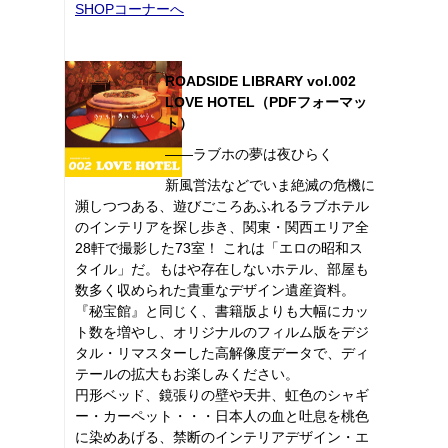
SHOPコーナーへ
ROADSIDE LIBRARY vol.002
LOVE HOTEL（PDFフォーマッ
ト）
――ラブホの夢は夜ひらく
新風営法などでいま絶滅の危機に
瀕しつつある、遊びごころあふれるラブホテル
のインテリアを探し歩き、関東・関西エリア全
28軒で撮影した73室！ これは「エロの昭和ス
タイル」だ。もはや存在しないホテル、部屋も
数多く収められた貴重なデザイン遺産資料。
『秘宝館』と同じく、書籍版よりも大幅にカッ
ト数を増やし、オリジナルのフィルム版をデジ
タル・リマスターした高解像度データで、ディ
テールの拡大もお楽しみください。
円形ベッド、鏡張りの壁や天井、虹色のシャギ
ー・カーペット・・・日本人の血と吐息を桃色
に染めあげる、禁断のインテリアデザイン・エ