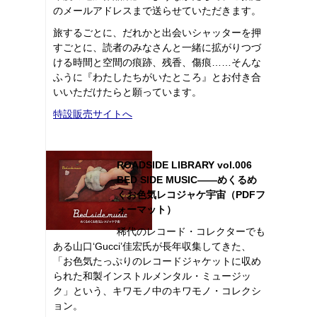
のメールアドレスまで送らせていただきます。
旅するごとに、だれかと出会いシャッターを押
すごとに、読者のみなさんと一緒に拡がりつづ
ける時間と空間の痕跡、残香、傷痕……そんな
ふうに『わたしたちがいたところ』とお付き合
いいただけたらと願っています。
特設販売サイトへ
ROADSIDE LIBRARY vol.006
BED SIDE MUSIC――めくるめ
くお色気レコジャケ宇宙（PDFフ
ォーマット）
稀代のレコード・コレクターでも
ある山口‘Gucci’佳宏氏が長年収集してきた、
「お色気たっぷりのレコードジャケットに収め
られた和製インストルメンタル・ミュージッ
ク」という、キワモノ中のキワモノ・コレクシ
ョン。