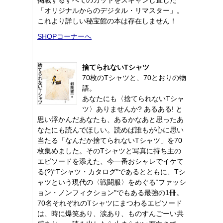
「オリジナルからのデジタル・リマスター」。
これより詳しい秘宝館の本は存在しません！
SHOPコーナーへ
捨てられないTシャツ
70枚のTシャツと、70とおりの物
語。
あなたにも〈捨てられないTシャ
ツ〉ありませんか? あるある! と
思い浮かんだあなたも、あるかなあと思ったあ
なたにも読んでほしい。読めば誰もが心に思い
当たる「なんだか捨てられないTシャツ」を70
枚集めました。そのTシャツと写真に持ち主の
エピソードを添えた、今一番おシャレでイケて
る(?)“Tシャツ・カタログ"であるとともに、Tシ
ャツという現代の〈戦闘服〉をめぐる“ファッシ
ョン・ノンフィクション"でもある最強の1冊。
70名それぞれのTシャツにまつわるエピソード
は、時に爆笑あり、涙あり、ものすんごーい共