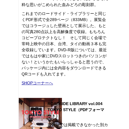
粋な思いがこめられた血みどろの彫刻群。
これまでのロードサイド・ライブラリーと同じ
くPDF形式で全289ページ（833MB）。展覧会
ではコラージュした壁画として展示した、もと
の写真280点以上を高解像度で収録。もちろん
コピープロテクトなし！ そして同じく会場で
常時上映中の日本、台湾、タイの動画３本も完
全収録しています。DVD-R版については、最近
ではもはや家にDVDスロットつきのパソコンが
ない！というかたもいらっしゃると思うので、
パッケージ内には全内容をダウンロードできる
QRコードも入れてます。
SHOPコーナーへ
ROADSIDE LIBRARY vol.004
TOKYO STYLE（PDFフォーマ
ット）
書籍版では掲載できなかった別カ