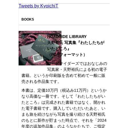
Tweets by KyoichiT
BOOKS
ROADSIDE LIBRARY
天野裕氏 写真集『わたしたちが
いたところ』
（PDFフォーマット）
ロードサイダーズではおなじみの
写真家・天野裕氏による初の電子
書籍。というか印刷版を含めて初めて一般に販
売される作品集です。
本書は、定価10万円（税込み11万円）というか
なり高価な一冊です。そして『わたしたちがい
たところ』は完成された書籍ではなく、開かれ
た電子書籍です。購入していただいたあと、い
まも旅を続けながら写真を撮り続ける天野裕氏
のもとに新作が貯まった時点で、それを「2024
年度の追加作品集」のようなかたちで、ご指定