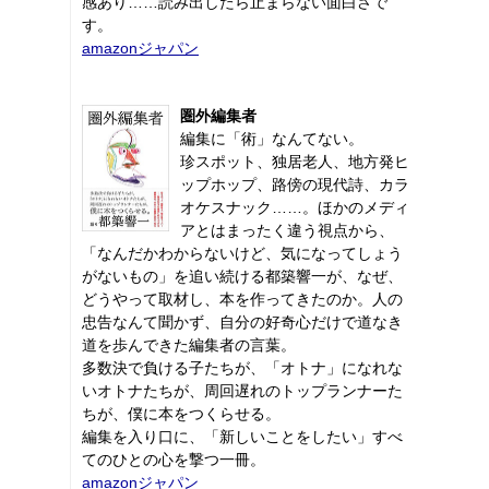
感あり……読み出したら止まらない面白さで
す。
amazonジャパン
圏外編集者
編集に「術」なんてない。
珍スポット、独居老人、地方発ヒ
ップホップ、路傍の現代詩、カラ
オケスナック……。ほかのメディ
アとはまったく違う視点から、
「なんだかわからないけど、気になってしょう
がないもの」を追い続ける都築響一が、なぜ、
どうやって取材し、本を作ってきたのか。人の
忠告なんて聞かず、自分の好奇心だけで道なき
道を歩んできた編集者の言葉。
多数決で負ける子たちが、「オトナ」になれな
いオトナたちが、周回遅れのトップランナーた
ちが、僕に本をつくらせる。
編集を入り口に、「新しいことをしたい」すべ
てのひとの心を撃つ一冊。
amazonジャパン