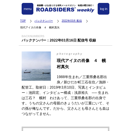
都築響一がお送りする有料メールマガジン 毎週水曜日発行！
menu
log in
TOP
バックナンバー
2022年03月 配信
現代アイヌの肖像 ４ 幌村真矢
BACKNUMBERS
バックナンバー：2022年03月16日 配信号 収録
photography
現代アイヌの肖像 ４ 幌
村真矢
1988年生まれ／三重県桑名郡出
身／新ひだか町三石在住／漁師・
配管工。取材日：2019年3月10日、写真とインタビュ
ー：池田宏、インタビュー構成：浅原裕久 ── 生まれ
は三石？ 幌村 わけあって、三重県桑名郡の出身で
す。うちの父さんの母親のきょうだいが三重にいて、そ
の孫が俺なんです。だから、父さんとも母さんとも血は
つながってません。