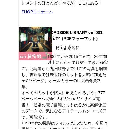
レメントのほとんどすべてが、ここにある！
SHOPコーナーへ
ROADSIDE LIBRARY vol.001
秘宝館（PDFフォーマット）
――秘宝よ永遠に
1993年から2015年まで、20年間
以上にわたって取材してきた秘宝
館。北海道から九州嬉野まで11館の写真を網羅
し、書籍版では未収録のカットを大幅に加えた
全777ページ、オールカラーの巨大画像資料
集。
すべてのカットが拡大に耐えられるよう、777
ページページで全1.8ギガのメガ・サイズ電
書！ 通常の電子書籍よりもはるかに高解像度
のデータで、気になるディテールもクローズア
ップ可能です。
1990年代の撮影はフィルムだったため、今回は
掲載するすべてのカットをスキャンし直した