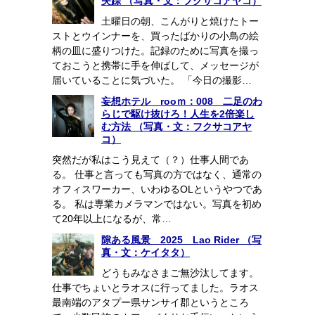
失踪 （写真・文：フクサコアヤコ）
土曜日の朝、こんがりと焼けたトー
ストとウインナーを、買ったばかりの小鳥の絵
柄の皿に盛りつけた。記録のために写真を撮っ
ておこうと携帯に手を伸ばして、メッセージが
届いていることに気づいた。 「今日の撮影…
妄想ホテル rooｍ：008 二足のわ
らじで駆け抜けろ！人生を2倍楽し
む方法 （写真・文：フクサコアヤ
コ）
突然だが私はこう見えて（？）仕事人間であ
る。 仕事と言っても写真の方ではなく、通常の
オフィスワーカー、いわゆるOLというやつであ
る。 私は専業カメラマンではない。写真を初め
て20年以上になるが、常…
隙ある風景 2025 Lao Rider （写
真・文：ケイタタ）
どうもみなさまご無沙汰してます。
仕事でちょいとラオスに行ってました。ラオス
最南端のアタプー県サンサイ郡というところ