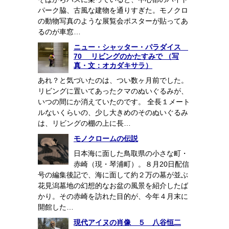
パーク脇、古風な建物を通りすぎた。モノクロ
の動物写真のような展覧会ポスターが貼ってあ
るのが車窓…
ニュー・シャッター・パラダイス
70 リビングのかたすみで （写
真・文：オカダキサラ）
あれ？と気づいたのは、つい数ヶ月前でした。
リビングに置いてあったクマのぬいぐるみが、
いつの間にか消えていたのです。 全長１メート
ルないくらいの、少し大きめのそのぬいぐるみ
は、リビングの棚の上に長…
モノクロームの伝説
日本海に面した鳥取県の小さな町・
赤崎（現・琴浦町）。８月20日配信
号の編集後記で、海に面して約２万の墓が並ぶ
花見潟墓地の幻想的なお盆の風景を紹介したば
かり。その赤崎を訪れた目的が、今年４月末に
開館した…
現代アイヌの肖像 ５ 八谷恒二