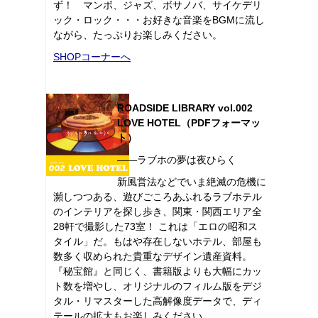
ず！ マンボ、ジャズ、ボサノバ、サイケデリ
ック・ロック・・・お好きな音楽をBGMに流し
ながら、たっぷりお楽しみください。
SHOPコーナーへ
ROADSIDE LIBRARY vol.002
LOVE HOTEL（PDFフォーマッ
ト）
――ラブホの夢は夜ひらく
新風営法などでいま絶滅の危機に
瀕しつつある、遊びごころあふれるラブホテル
のインテリアを探し歩き、関東・関西エリア全
28軒で撮影した73室！ これは「エロの昭和ス
タイル」だ。もはや存在しないホテル、部屋も
数多く収められた貴重なデザイン遺産資料。
『秘宝館』と同じく、書籍版よりも大幅にカッ
ト数を増やし、オリジナルのフィルム版をデジ
タル・リマスターした高解像度データで、ディ
テールの拡大もお楽しみください。