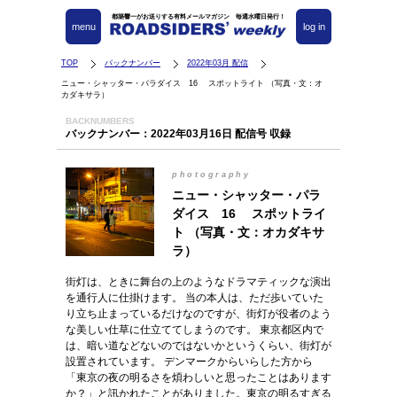
都築響一がお送りする有料メールマガジン 毎週水曜日発行！
menu
log in
TOP
バックナンバー
2022年03月 配信
ニュー・シャッター・パラダイス 16 スポットライト （写真・文：オ
カダキサラ）
BACKNUMBERS
バックナンバー：2022年03月16日 配信号 収録
photography
ニュー・シャッター・パラ
ダイス 16 スポットライ
ト （写真・文：オカダキサ
ラ）
街灯は、ときに舞台の上のようなドラマティックな演出
を通行人に仕掛けます。 当の本人は、ただ歩いていた
り立ち止まっているだけなのですが、街灯が役者のよう
な美しい仕草に仕立ててしまうのです。 東京都区内で
は、暗い道などないのではないかというくらい、街灯が
設置されています。 デンマークからいらした方から
「東京の夜の明るさを煩わしいと思ったことはあります
か？」と訊かれたことがありました。東京の明るすぎる