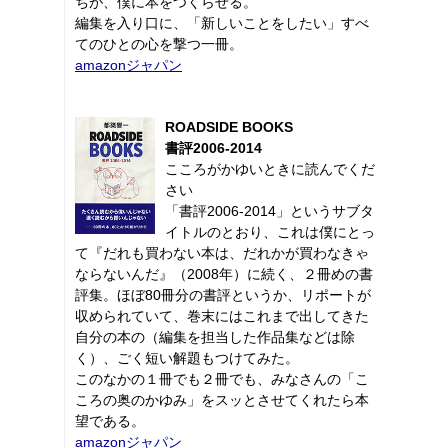
ちが、僕に本をつくらせる。
編集を入り口に、「新しいことをしたい」すべ
てのひとの心を撃つ一冊。
amazonジャパン
ROADSIDE BOOKS
書評2006-2014
こころがかゆいときに読んでくだ
さい
「書評2006-2014」というサブタ
イトルのとおり、これは僕にとっ
て『だれも買わない本は、だれかが買わなきゃ
ならないんだ』（2008年）に続く、２冊めの書
評集。ほぼ80冊分の書評というか、リポートが
収められていて、巻末にはこれまで出してきた
自分の本の（編集を担当した作品集などは除
く）、ごく短い解題もつけてみた。
このなかの１冊でも２冊でも、みなさんの「こ
ころの奥のかゆみ」をスッとさせてくれたら本
望である。
amazonジャパン