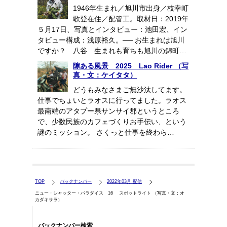
1946年生まれ／旭川市出身／枝幸町
歌登在住／配管工。取材日：2019年
５月17日、写真とインタビュー：池田宏、イン
タビュー構成：浅原裕久。── お生まれは旭川
ですか？ 八谷 生まれも育ちも旭川の錦町…
隙ある風景 2025 Lao Rider （写
真・文：ケイタタ）
どうもみなさまご無沙汰してます。
仕事でちょいとラオスに行ってました。ラオス
最南端のアタプー県サンサイ郡というところ
で、少数民族のカフェづくりお手伝い、という
謎のミッション。 さくっと仕事を終わら…
TOP
バックナンバー
2022年03月 配信
ニュー・シャッター・パラダイス 16 スポットライト （写真・文：オ
カダキサラ）
バックナンバー検索