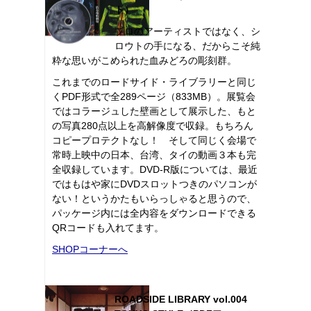
ト）
プロのアーティストではなく、シ
ロウトの手になる、だからこそ純
粋な思いがこめられた血みどろの彫刻群。
これまでのロードサイド・ライブラリーと同じ
くPDF形式で全289ページ（833MB）。展覧会
ではコラージュした壁画として展示した、もと
の写真280点以上を高解像度で収録。もちろん
コピープロテクトなし！ そして同じく会場で
常時上映中の日本、台湾、タイの動画３本も完
全収録しています。DVD-R版については、最近
ではもはや家にDVDスロットつきのパソコンが
ない！というかたもいらっしゃると思うので、
パッケージ内には全内容をダウンロードできる
QRコードも入れてます。
SHOPコーナーへ
ROADSIDE LIBRARY vol.004