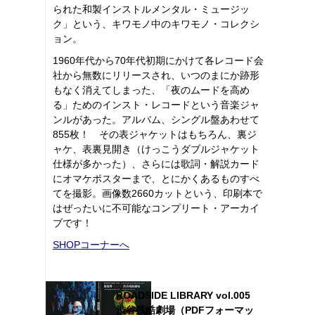
られた和製インストルメンタル・ミュージッ
ク」という、キワモノ中のキワモノ・コレクシ
ョン。
1960年代から70年代初期にかけて各レコード会
社から無数にリリースされ、いつのまにか跡形
もなく消えてしまった、「夜のムードを高め
る」ためのインスト・レコードという音楽ジャ
ンルがあった。アルバム、シングル盤あわせて
855枚！ その表ジャケットはもちろん、裏ジ
ャケ、表裏見開き（けっこうダブルジャケット
仕様が多かった）、さらには歌詞・解説カード
にオマケポスターまで、とにかくあるものすべ
てを撮影。画像数2660カットという、印刷本で
はぜったいに不可能なコンプリート・アーカイ
ブです！
SHOPコーナーへ
ROADSIDE LIBRARY vol.005
渋谷残酷劇場（PDFフォーマッ