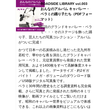
ROADSIDE LIBRARY vol.003
おんなのアルバム キャバレー・
ベラミの踊り子たち（PDFフォー
マット）
伝説のグランドキャバレー・ベラ
ミ・・・そのステージを飾った踊
り子、芸人たちの写真コレクション・アルバム
がついに完成！
かつて日本一の石炭積み出し港だった北九州市
若松で、華やかな夜を演出したグランドキャバ
レー・ベラミ。元従業員寮から発掘された営業
用写真、およそ1400枚をすべて高解像度スキャ
ンして掲載しました。データサイズ・約2ギガ
バイト！ メガ・ボリュームのダウンロード版
／USB版デジタル写真集です。
ベラミ30年間の歴史をたどる調査資料も完全掲
載。さらに写真と共に発掘された当時の８ミリ
映像が、動画ファイルとしてご覧いただけま
す。昭和のキャバレー世界をビジュアルで体感
できる、これ以上の画像資料はどこにもないは