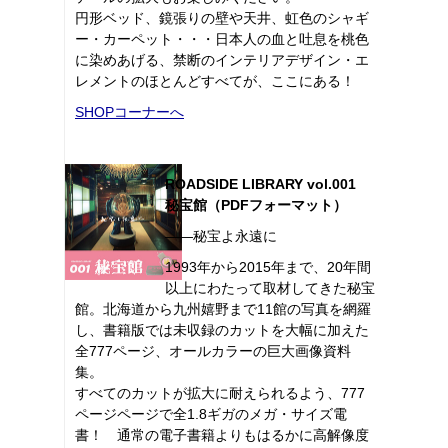
円形ベッド、鏡張りの壁や天井、虹色のシャギ
ー・カーペット・・・日本人の血と吐息を桃色
に染めあげる、禁断のインテリアデザイン・エ
レメントのほとんどすべてが、ここにある！
SHOPコーナーへ
ROADSIDE LIBRARY vol.001
秘宝館（PDFフォーマット）
――秘宝よ永遠に
1993年から2015年まで、20年間
以上にわたって取材してきた秘宝
館。北海道から九州嬉野まで11館の写真を網羅
し、書籍版では未収録のカットを大幅に加えた
全777ページ、オールカラーの巨大画像資料
集。
すべてのカットが拡大に耐えられるよう、777
ページページで全1.8ギガのメガ・サイズ電
書！ 通常の電子書籍よりもはるかに高解像度