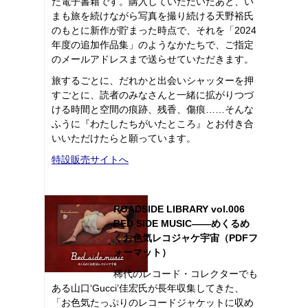
た電子書籍です。購入していただいたあと、い
まも旅を続けながら写真を撮り続ける天野裕氏
のもとに新作が貯まった時点で、それを「2024
年度の追加作品集」のようなかたちで、ご指定
のメールアドレスまで送らせていただきます。
旅するごとに、だれかと出会いシャッターを押
すごとに、読者のみなさんと一緒に拡がりつづ
ける時間と空間の痕跡、残香、傷痕……そんな
ふうに『わたしたちがいたところ』とお付き合
いいただけたらと願っています。
特設販売サイトへ
ROADSIDE LIBRARY vol.006
BED SIDE MUSIC――めくるめ
くお色気レコジャケ宇宙（PDFフ
ォーマット）
稀代のレコード・コレクターでも
ある山口‘Gucci’佳宏氏が長年収集してきた、
「お色気たっぷりのレコードジャケットに収め