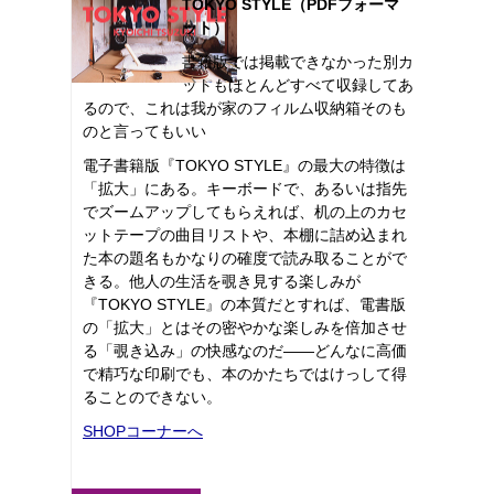
TOKYO STYLE（PDFフォーマ
ット）
書籍版では掲載できなかった別カ
ットもほとんどすべて収録してあ
るので、これは我が家のフィルム収納箱そのも
のと言ってもいい
電子書籍版『TOKYO STYLE』の最大の特徴は
「拡大」にある。キーボードで、あるいは指先
でズームアップしてもらえれば、机の上のカセ
ットテープの曲目リストや、本棚に詰め込まれ
た本の題名もかなりの確度で読み取ることがで
きる。他人の生活を覗き見する楽しみが
『TOKYO STYLE』の本質だとすれば、電書版
の「拡大」とはその密やかな楽しみを倍加させ
る「覗き込み」の快感なのだ――どんなに高価
で精巧な印刷でも、本のかたちではけっして得
ることのできない。
SHOPコーナーへ