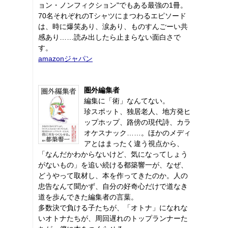
ョン・ノンフィクション"でもある最強の1冊。
70名それぞれのTシャツにまつわるエピソード
は、時に爆笑あり、涙あり、ものすんごーい共
感あり……読み出したら止まらない面白さで
す。
amazonジャパン
圏外編集者
編集に「術」なんてない。
珍スポット、独居老人、地方発ヒ
ップホップ、路傍の現代詩、カラ
オケスナック……。ほかのメディ
アとはまったく違う視点から、
「なんだかわからないけど、気になってしょう
がないもの」を追い続ける都築響一が、なぜ、
どうやって取材し、本を作ってきたのか。人の
忠告なんて聞かず、自分の好奇心だけで道なき
道を歩んできた編集者の言葉。
多数決で負ける子たちが、「オトナ」になれな
いオトナたちが、周回遅れのトップランナーた