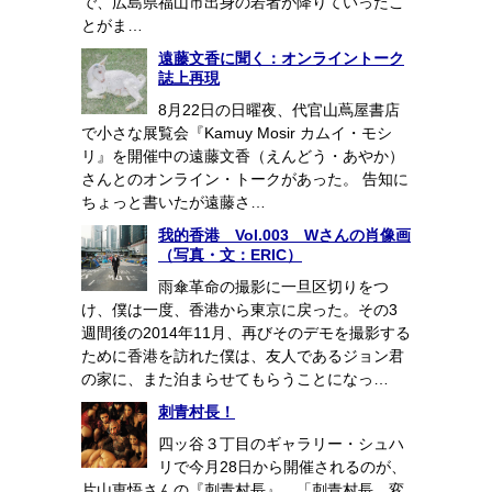
で、広島県福山市出身の若者が降りていったこ
とがま…
遠藤文香に聞く：オンライントーク
誌上再現
8月22日の日曜夜、代官山蔦屋書店
で小さな展覧会『Kamuy Mosir カムイ・モシ
リ』を開催中の遠藤文香（えんどう・あやか）
さんとのオンライン・トークがあった。 告知に
ちょっと書いたが遠藤さ…
我的香港 Vol.003 Wさんの肖像画
（写真・文：ERIC）
雨傘革命の撮影に一旦区切りをつ
け、僕は一度、香港から東京に戻った。その3
週間後の2014年11月、再びそのデモを撮影する
ために香港を訪れた僕は、友人であるジョン君
の家に、また泊まらせてもらうことになっ…
刺青村長！
四ッ谷３丁目のギャラリー・シュハ
リで今月28日から開催されるのが、
片山恵悟さんの『刺青村長』。「刺青村長、変