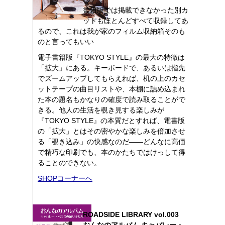
書籍版では掲載できなかった別カ
ットもほとんどすべて収録してあ
るので、これは我が家のフィルム収納箱そのも
のと言ってもいい
電子書籍版『TOKYO STYLE』の最大の特徴は
「拡大」にある。キーボードで、あるいは指先
でズームアップしてもらえれば、机の上のカセ
ットテープの曲目リストや、本棚に詰め込まれ
た本の題名もかなりの確度で読み取ることがで
きる。他人の生活を覗き見する楽しみが
『TOKYO STYLE』の本質だとすれば、電書版
の「拡大」とはその密やかな楽しみを倍加させ
る「覗き込み」の快感なのだ――どんなに高価
で精巧な印刷でも、本のかたちではけっして得
ることのできない。
SHOPコーナーへ
ROADSIDE LIBRARY vol.003
おんなのアルバム キャバレー・