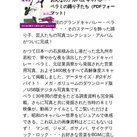
ベラミの踊り子たち（PDFフォー
マット）
伝説のグランドキャバレー・ベラ
ミ・・・そのステージを飾った踊
り子、芸人たちの写真コレクション・アルバム
がついに完成！
かつて日本一の石炭積み出し港だった北九州市
若松で、華やかな夜を演出したグランドキャバ
レー・ベラミ。元従業員寮から発掘された営業
用写真、およそ1400枚をすべて高解像度スキャ
ンして掲載しました。データサイズ・約2ギガ
バイト！ メガ・ボリュームのダウンロード版
／USB版デジタル写真集です。
ベラミ30年間の歴史をたどる調査資料も完全掲
載。さらに写真と共に発掘された当時の８ミリ
映像が、動画ファイルとしてご覧いただけま
す。昭和のキャバレー世界をビジュアルで体感
できる、これ以上の画像資料はどこにもないは
ず！ マンボ、ジャズ、ボサノバ、サイケデリ
ック・ロック・・・お好きな音楽をBGMに流し