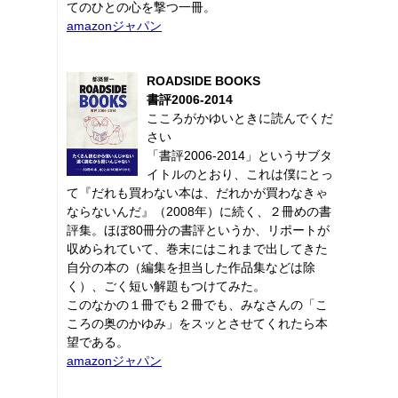
てのひとの心を撃つ一冊。
amazonジャパン
ROADSIDE BOOKS
書評2006-2014
こころがかゆいときに読んでくだ
さい
「書評2006-2014」というサブタ
イトルのとおり、これは僕にとっ
て『だれも買わない本は、だれかが買わなきゃ
ならないんだ』（2008年）に続く、２冊めの書
評集。ほぼ80冊分の書評というか、リポートが
収められていて、巻末にはこれまで出してきた
自分の本の（編集を担当した作品集などは除
く）、ごく短い解題もつけてみた。
このなかの１冊でも２冊でも、みなさんの「こ
ころの奥のかゆみ」をスッとさせてくれたら本
望である。
amazonジャパン