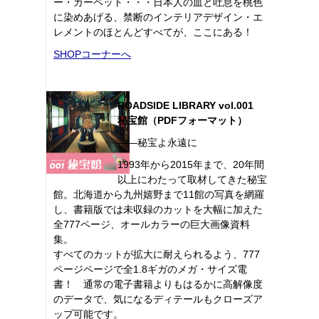
ー・カーペット・・・日本人の血と吐息を桃色
に染めあげる、禁断のインテリアデザイン・エ
レメントのほとんどすべてが、ここにある！
SHOPコーナーへ
ROADSIDE LIBRARY vol.001
秘宝館（PDFフォーマット）
――秘宝よ永遠に
1993年から2015年まで、20年間
以上にわたって取材してきた秘宝
館。北海道から九州嬉野まで11館の写真を網羅
し、書籍版では未収録のカットを大幅に加えた
全777ページ、オールカラーの巨大画像資料
集。
すべてのカットが拡大に耐えられるよう、777
ページページで全1.8ギガのメガ・サイズ電
書！ 通常の電子書籍よりもはるかに高解像度
のデータで、気になるディテールもクローズア
ップ可能です。