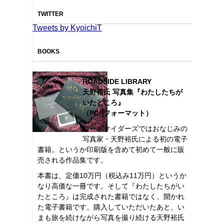
TWITTER
Tweets by KyoichiT
BOOKS
ROADSIDE LIBRARY
天野裕氏 写真集『わたしたちが
いたところ』
（PDFフォーマット）
ロードサイダーズではおなじみの
写真家・天野裕氏による初の電子
書籍。というか印刷版を含めて初めて一般に販
売される作品集です。
本書は、定価10万円（税込み11万円）というか
なり高価な一冊です。そして『わたしたちがい
たところ』は完成された書籍ではなく、開かれ
た電子書籍です。購入していただいたあと、い
まも旅を続けながら写真を撮り続ける天野裕氏