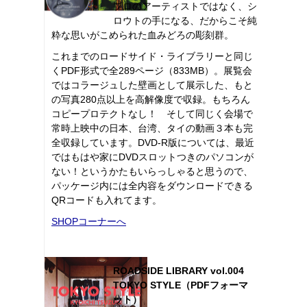
プロのアーティストではなく、シ
ロウトの手になる、だからこそ純
粋な思いがこめられた血みどろの彫刻群。
これまでのロードサイド・ライブラリーと同じ
くPDF形式で全289ページ（833MB）。展覧会
ではコラージュした壁画として展示した、もと
の写真280点以上を高解像度で収録。もちろん
コピープロテクトなし！ そして同じく会場で
常時上映中の日本、台湾、タイの動画３本も完
全収録しています。DVD-R版については、最近
ではもはや家にDVDスロットつきのパソコンが
ない！というかたもいらっしゃると思うので、
パッケージ内には全内容をダウンロードできる
QRコードも入れてます。
SHOPコーナーへ
ROADSIDE LIBRARY vol.004
TOKYO STYLE（PDFフォーマ
ット）