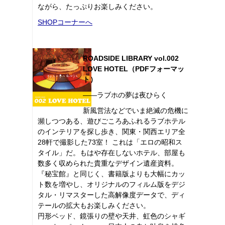
ながら、たっぷりお楽しみください。
SHOPコーナーへ
ROADSIDE LIBRARY vol.002
LOVE HOTEL（PDFフォーマッ
ト）
――ラブホの夢は夜ひらく
新風営法などでいま絶滅の危機に
瀕しつつある、遊びごころあふれるラブホテル
のインテリアを探し歩き、関東・関西エリア全
28軒で撮影した73室！ これは「エロの昭和ス
タイル」だ。もはや存在しないホテル、部屋も
数多く収められた貴重なデザイン遺産資料。
『秘宝館』と同じく、書籍版よりも大幅にカッ
ト数を増やし、オリジナルのフィルム版をデジ
タル・リマスターした高解像度データで、ディ
テールの拡大もお楽しみください。
円形ベッド、鏡張りの壁や天井、虹色のシャギ