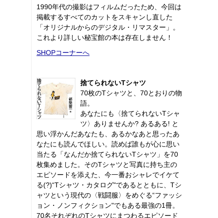
1990年代の撮影はフィルムだったため、今回は
掲載するすべてのカットをスキャンし直した
「オリジナルからのデジタル・リマスター」。
これより詳しい秘宝館の本は存在しません！
SHOPコーナーへ
捨てられないTシャツ
70枚のTシャツと、70とおりの物
語。
あなたにも〈捨てられないTシャ
ツ〉ありませんか? あるある! と
思い浮かんだあなたも、あるかなあと思ったあ
なたにも読んでほしい。読めば誰もが心に思い
当たる「なんだか捨てられないTシャツ」を70
枚集めました。そのTシャツと写真に持ち主の
エピソードを添えた、今一番おシャレでイケて
る(?)“Tシャツ・カタログ"であるとともに、Tシ
ャツという現代の〈戦闘服〉をめぐる“ファッシ
ョン・ノンフィクション"でもある最強の1冊。
70名それぞれのTシャツにまつわるエピソード