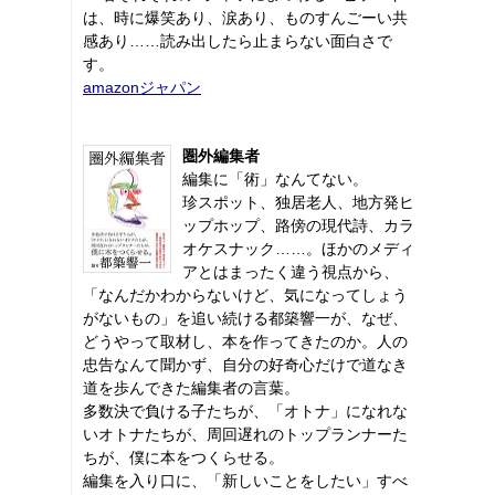
は、時に爆笑あり、涙あり、ものすんごーい共
感あり……読み出したら止まらない面白さで
す。
amazonジャパン
圏外編集者
編集に「術」なんてない。
珍スポット、独居老人、地方発ヒ
ップホップ、路傍の現代詩、カラ
オケスナック……。ほかのメディ
アとはまったく違う視点から、
「なんだかわからないけど、気になってしょう
がないもの」を追い続ける都築響一が、なぜ、
どうやって取材し、本を作ってきたのか。人の
忠告なんて聞かず、自分の好奇心だけで道なき
道を歩んできた編集者の言葉。
多数決で負ける子たちが、「オトナ」になれな
いオトナたちが、周回遅れのトップランナーた
ちが、僕に本をつくらせる。
編集を入り口に、「新しいことをしたい」すべ