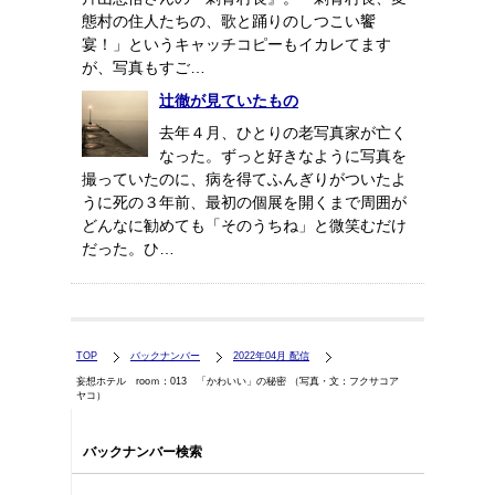
態村の住人たちの、歌と踊りのしつこい饗
宴！」というキャッチコピーもイカレてます
が、写真もすご…
辻徹が見ていたもの
去年４月、ひとりの老写真家が亡く
なった。ずっと好きなように写真を
撮っていたのに、病を得てふんぎりがついたよ
うに死の３年前、最初の個展を開くまで周囲が
どんなに勧めても「そのうちね」と微笑むだけ
だった。ひ…
TOP
バックナンバー
2022年04月 配信
妄想ホテル rooｍ：013 「かわいい」の秘密 （写真・文：フクサコア
ヤコ）
バックナンバー検索