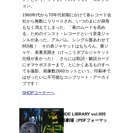
ョン。
1960年代から70年代初期にかけて各レコード会
社から無数にリリースされ、いつのまにか跡形
もなく消えてしまった、「夜のムードを高め
る」ためのインスト・レコードという音楽ジャ
ンルがあった。アルバム、シングル盤あわせて
855枚！ その表ジャケットはもちろん、裏ジ
ャケ、表裏見開き（けっこうダブルジャケット
仕様が多かった）、さらには歌詞・解説カード
にオマケポスターまで、とにかくあるものすべ
てを撮影。画像数2660カットという、印刷本で
はぜったいに不可能なコンプリート・アーカイ
ブです！
SHOPコーナーへ
ROADSIDE LIBRARY vol.005
渋谷残酷劇場（PDFフォーマッ
ト）