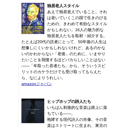
独居老人スタイル
あえて独居老人でいること。それ
は老いていくこの国で生きのびる
ための、きわめて有効なスタイル
かもしれない。16人の魅力的な
独居老人たちを取材・紹介する。
たとえば20代の読者にとって、50年後の人生は
想像しにくいかもしれないけれど、あるのかな
いのかわからない「老後」のために、いまやり
たいことを我慢するほどバカらしいことはない
――「年取った若者たち」から、そういうスピ
リットのカケラだけでも受け取ってもらえた
ら、なによりうれしい。
amazonジャパン
ヒップホップの詩人たち
いちばん刺激的な音楽は路上に落
ちている――。
咆哮する現代詩人の肖像。その音
楽はストリートに生まれ、東京の