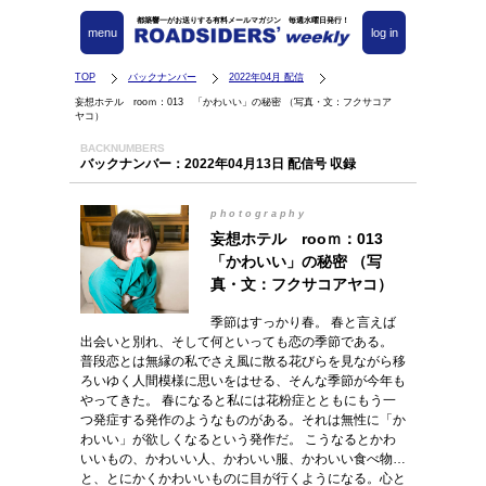
都築響一がお送りする有料メールマガジン 毎週水曜日発行！
menu
log in
TOP
バックナンバー
2022年04月 配信
妄想ホテル rooｍ：013 「かわいい」の秘密 （写真・文：フクサコア
ヤコ）
BACKNUMBERS
バックナンバー：2022年04月13日 配信号 収録
photography
妄想ホテル rooｍ：013
「かわいい」の秘密 （写
真・文：フクサコアヤコ）
季節はすっかり春。 春と言えば
出会いと別れ、そして何といっても恋の季節である。
普段恋とは無縁の私でさえ風に散る花びらを見ながら移
ろいゆく人間模様に思いをはせる、そんな季節が今年も
やってきた。 春になると私には花粉症とともにもう一
つ発症する発作のようなものがある。それは無性に「か
わいい」が欲しくなるという発作だ。 こうなるとかわ
いいもの、かわいい人、かわいい服、かわいい食べ物…
と、とにかくかわいいものに目が行くようになる。心と