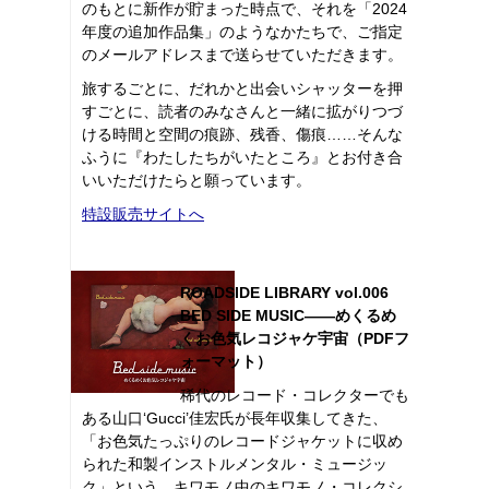
のもとに新作が貯まった時点で、それを「2024
年度の追加作品集」のようなかたちで、ご指定
のメールアドレスまで送らせていただきます。
旅するごとに、だれかと出会いシャッターを押
すごとに、読者のみなさんと一緒に拡がりつづ
ける時間と空間の痕跡、残香、傷痕……そんな
ふうに『わたしたちがいたところ』とお付き合
いいただけたらと願っています。
特設販売サイトへ
ROADSIDE LIBRARY vol.006
BED SIDE MUSIC――めくるめ
くお色気レコジャケ宇宙（PDFフ
ォーマット）
稀代のレコード・コレクターでも
ある山口‘Gucci’佳宏氏が長年収集してきた、
「お色気たっぷりのレコードジャケットに収め
られた和製インストルメンタル・ミュージッ
ク」という、キワモノ中のキワモノ・コレクシ