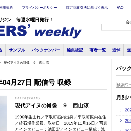
利用規約
プライバシーポリシー
特定商取引法に基づく表示
FAQ
ガジン 毎週水曜日発行！
会
込
サンプル
バックナンバー
編集後記
著者一覧
追悼
無
現代アイヌの肖像 ９ 西山涼
バッ
04月27日 配信号 収録
月別
photography
現代アイヌの肖像 ９ 西山涼
20
1996年生まれ／平取町振内出身／平取町振内在住
20
／砕石場作業員。取材日：2019年11月16日／写真
とインタビュー：池田宏／インタビュー構成：浅