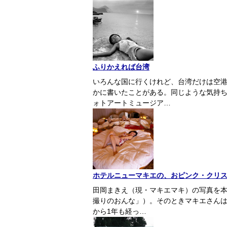
ふりかえれば台湾
いろんな国に行くけれど、台湾だけは空
かに書いたことがある。同じような気持
ォトアートミュージア…
ホテルニューマキエの、おピンク・クリ
田岡まきえ（現・マキエマキ）の写真を本メ
撮りのおんな」）。そのときマキエさんは
から1年も経っ…