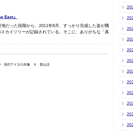
20
e East』
20
まだ更地だった段階から、2011年8月、すっかり完成した姿が隅
20
のスカイツリーが記録されている。そこに、ありがちな「真
20
20
20
現代アイヌの肖像 ９ 西山涼
20
20
20
20
20
20