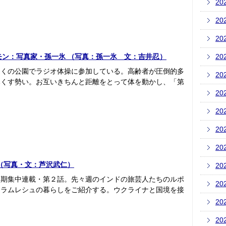
20
20
20
園とホルモン：写真家・孫一氷 （写真：孫一氷 文：吉井忍）
20
近くの公園でラジオ体操に参加している。高齢者が圧倒的多
20
尽くす勢い。お互いきちんと距離をとって体を動かし、「第
20
20
20
20
2（写真・文：芦沢武仁）
20
短期集中連載・第２話。先々週のインドの旅芸人たちのルポ
20
マラムレシュの暮らしをご紹介する。ウクライナと国境を接
20
20