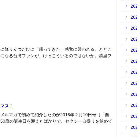
20
20
20
20
港に降り立つたびに「帰ってきた」感覚に襲われる、とどこ
20
ちになる台湾ファンが、けっこういるのではないか。清里フ
20
20
20
20
20
スマス！
ルマガで初めて紹介したのが2016年２月10日号（「自
20
50歳の誕生日を迎えたばかりで、セクシー自撮りを始めて
20