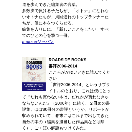
道を歩んできた編集者の言葉。
多数決で負ける子たちが、「オトナ」になれな
いオトナたちが、周回遅れのトップランナーた
ちが、僕に本をつくらせる。
編集を入り口に、「新しいことをしたい」すべ
てのひとの心を撃つ一冊。
amazonジャパン
ROADSIDE BOOKS
書評2006-2014
こころがかゆいときに読んでくだ
さい
「書評2006-2014」というサブタ
イトルのとおり、これは僕にとっ
て『だれも買わない本は、だれかが買わなきゃ
ならないんだ』（2008年）に続く、２冊めの書
評集。ほぼ80冊分の書評というか、リポートが
収められていて、巻末にはこれまで出してきた
自分の本の（編集を担当した作品集などは除
く）、ごく短い解題もつけてみた。