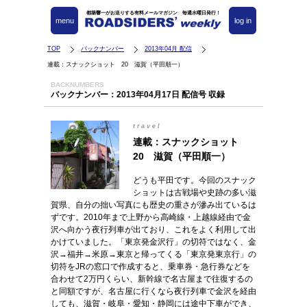
都築響一がお送りする有料メールマガジン 毎週水曜日発行！
menu
log in
TOP
バックナンバー
2013年04月 配信
連載：スナックショット 20 滋賀（平田順一）
BACKNUMBERS
バックナンバー：2013年04月17日 配信号 収録
travel
連載：スナックショット
20 滋賀（平田順一）
どうも平田です。今回のスナック
ショットは古戦場や史跡の多い滋
賀県、自分の拙い写真にも歴史の重さが滲み出ているは
ずです。2010年まで上野から高崎線・上越線経由で金
沢へ向かう夜行列車が出ており、これをよく利用して出
かけていました。「東京発金沢行」の切符ではなく、金
沢→福井→米原→東京と帰ってくる「東京発東京行」の
切符をJRの窓口で作成すると、乗車券・急行券などを
合わせて2万円くらい、新幹線で名古屋まで往復するの
と同額ですが、名古屋に行くなら夜行列車で金沢を経由
しても、滋賀・岐阜・愛知・静岡には途中下車ができ、