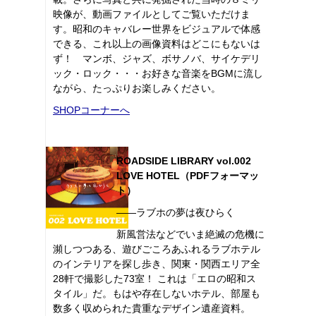
映像が、動画ファイルとしてご覧いただけま
す。昭和のキャバレー世界をビジュアルで体感
できる、これ以上の画像資料はどこにもないは
ず！ マンボ、ジャズ、ボサノバ、サイケデリ
ック・ロック・・・お好きな音楽をBGMに流し
ながら、たっぷりお楽しみください。
SHOPコーナーへ
ROADSIDE LIBRARY vol.002
LOVE HOTEL（PDFフォーマッ
ト）
――ラブホの夢は夜ひらく
新風営法などでいま絶滅の危機に
瀕しつつある、遊びごころあふれるラブホテル
のインテリアを探し歩き、関東・関西エリア全
28軒で撮影した73室！ これは「エロの昭和ス
タイル」だ。もはや存在しないホテル、部屋も
数多く収められた貴重なデザイン遺産資料。