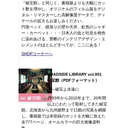
『秘宝館』と同じく、書籍版よりも大幅にカッ
ト数を増やし、オリジナルのフィルム版をデジ
タル・リマスターした高解像度データで、ディ
テールの拡大もお楽しみください。
円形ベッド、鏡張りの壁や天井、虹色のシャギ
ー・カーペット・・・日本人の血と吐息を桃色
に染めあげる、禁断のインテリアデザイン・エ
レメントのほとんどすべてが、ここにある！
SHOPコーナーへ
ROADSIDE LIBRARY vol.001
秘宝館（PDFフォーマット）
――秘宝よ永遠に
1993年から2015年まで、20年間
以上にわたって取材してきた秘宝
館。北海道から九州嬉野まで11館の写真を網羅
し、書籍版では未収録のカットを大幅に加えた
全777ページ、オールカラーの巨大画像資料
集。