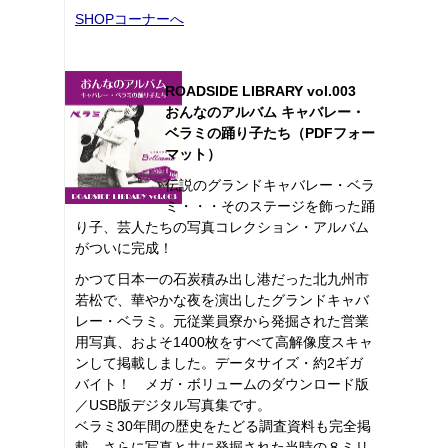
SHOPコーナーへ
ROADSIDE LIBRARY vol.003
おんなのアルバム キャバレー・
ベラミの踊り子たち（PDFフォー
マット）
伝説のグランドキャバレー・ベラ
ミ・・・そのステージを飾った踊
り子、芸人たちの写真コレクション・アルバム
がついに完成！
かつて日本一の石炭積み出し港だった北九州市
若松で、華やかな夜を演出したグランドキャバ
レー・ベラミ。元従業員寮から発掘された営業
用写真、およそ1400枚をすべて高解像度スキャ
ンして掲載しました。データサイズ・約2ギガ
バイト！ メガ・ボリュームのダウンロード版
／USB版デジタル写真集です。
ベラミ30年間の歴史をたどる調査資料も完全掲
載。さらに写真と共に発掘された当時の８ミリ