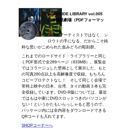
ROADSIDE LIBRARY vol.005
渋谷残酷劇場（PDFフォーマッ
ト）
プロのアーティストではなく、シ
ロウトの手になる、だからこそ純
粋な思いがこめられた血みどろの彫刻群。
これまでのロードサイド・ライブラリーと同じ
くPDF形式で全289ページ（833MB）。展覧会
ではコラージュした壁画として展示した、もと
の写真280点以上を高解像度で収録。もちろん
コピープロテクトなし！ そして同じく会場で
常時上映中の日本、台湾、タイの動画３本も完
全収録しています。DVD-R版については、最近
ではもはや家にDVDスロットつきのパソコンが
ない！というかたもいらっしゃると思うので、
パッケージ内には全内容をダウンロードできる
QRコードも入れてます。
SHOPコーナーへ