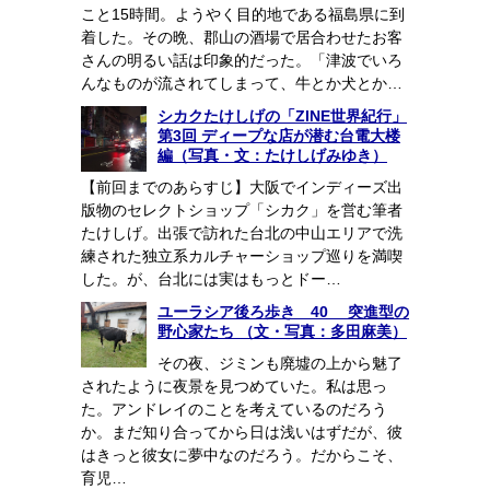
こと15時間。ようやく目的地である福島県に到
着した。その晩、郡山の酒場で居合わせたお客
さんの明るい話は印象的だった。「津波でいろ
んなものが流されてしまって、牛とか犬とか…
シカクたけしげの「ZINE世界紀行」
第3回 ディープな店が潜む台電大楼
編（写真・文：たけしげみゆき）
【前回までのあらすじ】大阪でインディーズ出
版物のセレクトショップ「シカク」を営む筆者
たけしげ。出張で訪れた台北の中山エリアで洗
練された独立系カルチャーショップ巡りを満喫
した。が、台北には実はもっとドー…
ユーラシア後ろ歩き 40 突進型の
野心家たち （文・写真：多田麻美）
その夜、ジミンも廃墟の上から魅了
されたように夜景を見つめていた。私は思っ
た。アンドレイのことを考えているのだろう
か。まだ知り合ってから日は浅いはずだが、彼
はきっと彼女に夢中なのだろう。だからこそ、
育児…