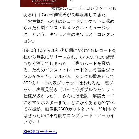
稀代のレコード・コレクターでも
ある山口‘Gucci’佳宏氏が長年収集してきた、
「お色気たっぷりのレコードジャケットに収め
られた和製インストルメンタル・ミュージッ
ク」という、キワモノ中のキワモノ・コレクシ
ョン。
1960年代から70年代初期にかけて各レコード会
社から無数にリリースされ、いつのまにか跡形
もなく消えてしまった、「夜のムードを高め
る」ためのインスト・レコードという音楽ジャ
ンルがあった。アルバム、シングル盤あわせて
855枚！ その表ジャケットはもちろん、裏ジ
ャケ、表裏見開き（けっこうダブルジャケット
仕様が多かった）、さらには歌詞・解説カード
にオマケポスターまで、とにかくあるものすべ
てを撮影。画像数2660カットという、印刷本で
はぜったいに不可能なコンプリート・アーカイ
ブです！
SHOPコーナーへ