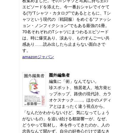
枚集めました。そのTシャツと写真に持ち主の
エピソードを添えた、今一番おシャレでイケて
る(?)“Tシャツ・カタログ"であるとともに、Tシ
ャツという現代の〈戦闘服〉をめぐる“ファッシ
ョン・ノンフィクション"でもある最強の1冊。
70名それぞれのTシャツにまつわるエピソード
は、時に爆笑あり、涙あり、ものすんごーい共
感あり……読み出したら止まらない面白さで
す。
amazonジャパン
圏外編集者
編集に「術」なんてない。
珍スポット、独居老人、地方発ヒ
ップホップ、路傍の現代詩、カラ
オケスナック……。ほかのメディ
アとはまったく違う視点から、
「なんだかわからないけど、気になってしょう
がないもの」を追い続ける都築響一が、なぜ、
どうやって取材し、本を作ってきたのか。人の
忠告なんて聞かず、自分の好奇心だけで道なき