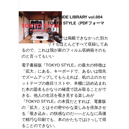
ROADSIDE LIBRARY vol.004
TOKYO STYLE（PDFフォーマ
ット）
書籍版では掲載できなかった別カ
ットもほとんどすべて収録してあ
るので、これは我が家のフィルム収納箱そのも
のと言ってもいい
電子書籍版『TOKYO STYLE』の最大の特徴は
「拡大」にある。キーボードで、あるいは指先
でズームアップしてもらえれば、机の上のカセ
ットテープの曲目リストや、本棚に詰め込まれ
た本の題名もかなりの確度で読み取ることがで
きる。他人の生活を覗き見する楽しみが
『TOKYO STYLE』の本質だとすれば、電書版
の「拡大」とはその密やかな楽しみを倍加させ
る「覗き込み」の快感なのだ――どんなに高価
で精巧な印刷でも、本のかたちではけっして得
ることのできない。