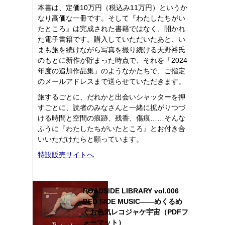
本書は、定価10万円（税込み11万円）というか
なり高価な一冊です。そして『わたしたちがい
たところ』は完成された書籍ではなく、開かれ
た電子書籍です。購入していただいたあと、い
まも旅を続けながら写真を撮り続ける天野裕氏
のもとに新作が貯まった時点で、それを「2024
年度の追加作品集」のようなかたちで、ご指定
のメールアドレスまで送らせていただきます。
旅するごとに、だれかと出会いシャッターを押
すごとに、読者のみなさんと一緒に拡がりつづ
ける時間と空間の痕跡、残香、傷痕……そんな
ふうに『わたしたちがいたところ』とお付き合
いいただけたらと願っています。
特設販売サイトへ
ROADSIDE LIBRARY vol.006
BED SIDE MUSIC――めくるめ
くお色気レコジャケ宇宙（PDFフ
ォーマット）