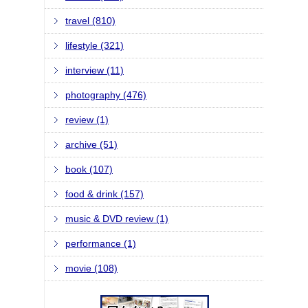
travel (810)
lifestyle (321)
interview (11)
photography (476)
review (1)
archive (51)
book (107)
food & drink (157)
music & DVD review (1)
performance (1)
movie (108)