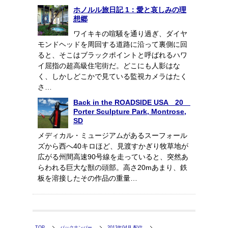
ホノルル旅日記 1：愛と哀しみの理
想郷
ワイキキの喧騒を通り過ぎ、ダイヤ
モンドヘッドを周回する道路に沿って裏側に回
ると、そこはブラックポイントと呼ばれるハワ
イ屈指の超高級住宅街だ。どこにも人影はな
く、しかしどこかで見ている監視カメラはたく
さ…
Back in the ROADSIDE USA 20
Porter Sculpture Park, Montrose,
SD
メディカル・ミュージアムがあるスーフォール
ズから西へ40キロほど、見渡すかぎり牧草地が
広がる州間高速90号線を走っていると、突然あ
らわれる巨大な獣の頭部。高さ20mあまり、鉄
板を溶接したその作品の重量…
TOP
バックナンバー
2013年04月 配信