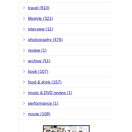
travel (810)
lifestyle (321)
interview (11)
photography (476)
review (1)
archive (51)
book (107)
food & drink (157)
music & DVD review (1)
performance (1)
movie (108)