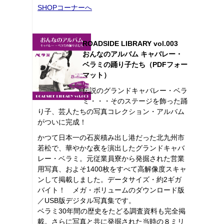
SHOPコーナーへ
ROADSIDE LIBRARY vol.003
おんなのアルバム キャバレー・
ベラミの踊り子たち（PDFフォー
マット）
伝説のグランドキャバレー・ベラ
ミ・・・そのステージを飾った踊
り子、芸人たちの写真コレクション・アルバム
がついに完成！
かつて日本一の石炭積み出し港だった北九州市
若松で、華やかな夜を演出したグランドキャバ
レー・ベラミ。元従業員寮から発掘された営業
用写真、およそ1400枚をすべて高解像度スキャ
ンして掲載しました。データサイズ・約2ギガ
バイト！ メガ・ボリュームのダウンロード版
／USB版デジタル写真集です。
ベラミ30年間の歴史をたどる調査資料も完全掲
載。さらに写真と共に発掘された当時の８ミリ