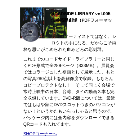
ROADSIDE LIBRARY vol.005
渋谷残酷劇場（PDFフォーマッ
ト）
プロのアーティストではなく、シ
ロウトの手になる、だからこそ純
粋な思いがこめられた血みどろの彫刻群。
これまでのロードサイド・ライブラリーと同じ
くPDF形式で全289ページ（833MB）。展覧会
ではコラージュした壁画として展示した、もと
の写真280点以上を高解像度で収録。もちろん
コピープロテクトなし！ そして同じく会場で
常時上映中の日本、台湾、タイの動画３本も完
全収録しています。DVD-R版については、最近
ではもはや家にDVDスロットつきのパソコンが
ない！というかたもいらっしゃると思うので、
パッケージ内には全内容をダウンロードできる
QRコードも入れてます。
SHOPコーナーへ