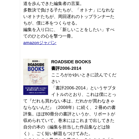
道を歩んできた編集者の言葉。
多数決で負ける子たちが、「オトナ」になれな
いオトナたちが、周回遅れのトップランナーた
ちが、僕に本をつくらせる。
編集を入り口に、「新しいことをしたい」すべ
てのひとの心を撃つ一冊。
amazonジャパン
ROADSIDE BOOKS
書評2006-2014
こころがかゆいときに読んでくだ
さい
「書評2006-2014」というサブタ
イトルのとおり、これは僕にとっ
て『だれも買わない本は、だれかが買わなきゃ
ならないんだ』（2008年）に続く、２冊めの書
評集。ほぼ80冊分の書評というか、リポートが
収められていて、巻末にはこれまで出してきた
自分の本の（編集を担当した作品集などは除
く）、ごく短い解題もつけてみた。