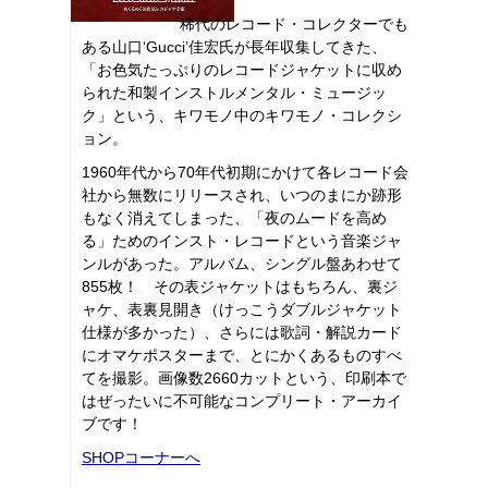
稀代のレコード・コレクターでも
ある山口‘Gucci’佳宏氏が長年収集してきた、
「お色気たっぷりのレコードジャケットに収め
られた和製インストルメンタル・ミュージッ
ク」という、キワモノ中のキワモノ・コレクシ
ョン。
1960年代から70年代初期にかけて各レコード会
社から無数にリリースされ、いつのまにか跡形
もなく消えてしまった、「夜のムードを高め
る」ためのインスト・レコードという音楽ジャ
ンルがあった。アルバム、シングル盤あわせて
855枚！ その表ジャケットはもちろん、裏ジ
ャケ、表裏見開き（けっこうダブルジャケット
仕様が多かった）、さらには歌詞・解説カード
にオマケポスターまで、とにかくあるものすべ
てを撮影。画像数2660カットという、印刷本で
はぜったいに不可能なコンプリート・アーカイ
ブです！
SHOPコーナーへ