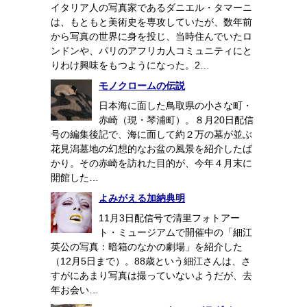
イタリア人の写真家であるダニエル・タマーニ
は、もともと美術史を専攻していたが、数年前
から写真の世界に身を投じ、当時住んでいたロ
ンドンや、パリのアフリカ人コミュニティにと
りわけ興味をもつようになった。2…
モノクロームの伝説
日本海に面した鳥取県の小さな町・
赤崎（現・琴浦町）。８月20日配信
号の編集後記で、海に面して約２万の墓が並ぶ
花見潟墓地の幻想的なお盆の風景を紹介したば
かり。その赤崎を訪れた目的が、今年４月末に
開館した…
よみがえる加納典明
11月3日配信号で清里フォトアー
ト・ミュージアムで開催中の「細江
英公の写真：暗箱のなかの劇場」を紹介した
（12月5日まで）。88歳という細江さんは、さ
すがにあまり写真は撮っていないようだが、去
年お会い…