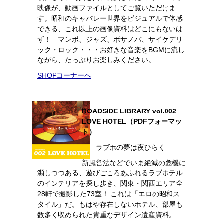
映像が、動画ファイルとしてご覧いただけま
す。昭和のキャバレー世界をビジュアルで体感
できる、これ以上の画像資料はどこにもないは
ず！ マンボ、ジャズ、ボサノバ、サイケデリ
ック・ロック・・・お好きな音楽をBGMに流し
ながら、たっぷりお楽しみください。
SHOPコーナーへ
ROADSIDE LIBRARY vol.002
LOVE HOTEL（PDFフォーマッ
ト）
――ラブホの夢は夜ひらく
新風営法などでいま絶滅の危機に
瀕しつつある、遊びごころあふれるラブホテル
のインテリアを探し歩き、関東・関西エリア全
28軒で撮影した73室！ これは「エロの昭和ス
タイル」だ。もはや存在しないホテル、部屋も
数多く収められた貴重なデザイン遺産資料。