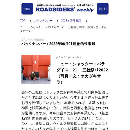
都築響一がお送りする有料メールマガジン 毎週水曜日発行！
menu
log in
TOP
バックナンバー
2022年06月 配信
ニュー・シャッター・パラダイス 21 三社祭り2022 （写真・文：オカ
ダキサラ）
BACKNUMBERS
バックナンバー：2022年06月01日 配信号 収録
photography
ニュー・シャッター・パラ
ダイス 21 三社祭り2022
（写真・文：オカダキサ
ラ）
去年の三社祭はトラックにお神輿を乗せて町内を巡回し
たことで話題になりましたが、今年もまた違った工夫で
お祭を開催していました。 本来であれば、３基あるお
神輿は浅草神社を中心に、南側と西側と北側をそれぞれ
が巡回しますが、今年は台車にお神輿を乗せて、３基連
ねて町内を巡回したのです。 たくさんのひと、ひと、
ひと…。新型コロナウイルス感染拡大以降、こんなにも
たくさんの人々が集まっている浅草を見るのは久しぶり