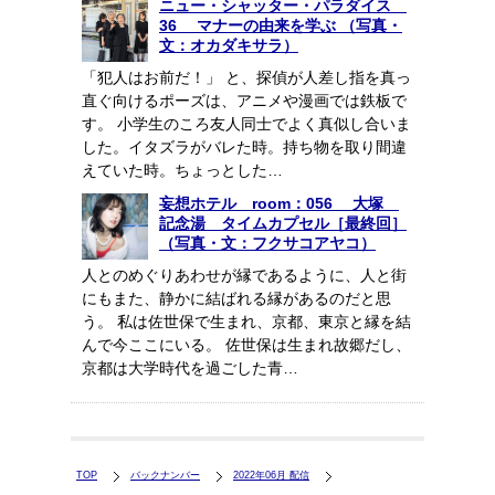
ニュー・シャッター・パラダイス
36 マナーの由来を学ぶ （写真・
文：オカダキサラ）
「犯人はお前だ！」 と、探偵が人差し指を真っ
直ぐ向けるポーズは、アニメや漫画では鉄板で
す。 小学生のころ友人同士でよく真似し合いま
した。イタズラがバレた時。持ち物を取り間違
えていた時。ちょっとした…
妄想ホテル room：056 大塚
記念湯 タイムカプセル［最終回］
（写真・文：フクサコアヤコ）
人とのめぐりあわせが縁であるように、人と街
にもまた、静かに結ばれる縁があるのだと思
う。 私は佐世保で生まれ、京都、東京と縁を結
んで今ここにいる。 佐世保は生まれ故郷だし、
京都は大学時代を過ごした青…
TOP
バックナンバー
2022年06月 配信