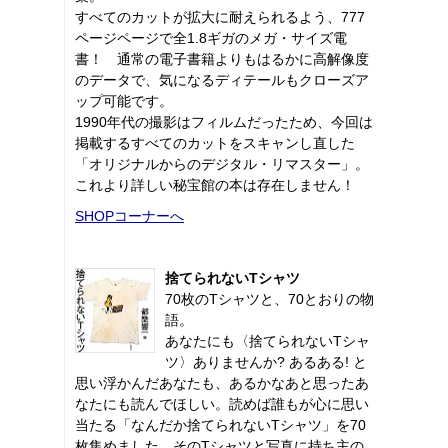
すべてのカットが拡大に耐えられるよう、777
ページページで全1.8ギガのメガ・サイズ電
書！ 通常の電子書籍よりもはるかに高解像度
のデータで、気になるディテールもクローズア
ップ可能です。
1990年代の撮影はフィルムだったため、今回は
掲載するすべてのカットをスキャンし直した
「オリジナルからのデジタル・リマスター」。
これより詳しい秘宝館の本は存在しません！
SHOPコーナーへ
捨てられないTシャツ
70枚のTシャツと、70とおりの物
語。
あなたにも〈捨てられないTシャ
ツ〉ありませんか? あるある! と
思い浮かんだあなたも、あるかなあと思ったあ
なたにも読んでほしい。読めば誰もが心に思い
当たる「なんだか捨てられないTシャツ」を70
枚集めました。そのTシャツと写真に持ち主の