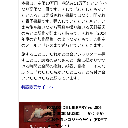
本書は、定価10万円（税込み11万円）というか
なり高価な一冊です。そして『わたしたちがい
たところ』は完成された書籍ではなく、開かれ
た電子書籍です。購入していただいたあと、い
まも旅を続けながら写真を撮り続ける天野裕氏
のもとに新作が貯まった時点で、それを「2024
年度の追加作品集」のようなかたちで、ご指定
のメールアドレスまで送らせていただきます。
旅するごとに、だれかと出会いシャッターを押
すごとに、読者のみなさんと一緒に拡がりつづ
ける時間と空間の痕跡、残香、傷痕……そんな
ふうに『わたしたちがいたところ』とお付き合
いいただけたらと願っています。
特設販売サイトへ
ROADSIDE LIBRARY vol.006
BED SIDE MUSIC――めくるめ
くお色気レコジャケ宇宙（PDFフ
ォーマット）