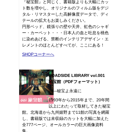
『秘宝館』と同じく、書籍版よりも大幅にカッ
ト数を増やし、オリジナルのフィルム版をデジ
タル・リマスターした高解像度データで、ディ
テールの拡大もお楽しみください。
円形ベッド、鏡張りの壁や天井、虹色のシャギ
ー・カーペット・・・日本人の血と吐息を桃色
に染めあげる、禁断のインテリアデザイン・エ
レメントのほとんどすべてが、ここにある！
SHOPコーナーへ
ROADSIDE LIBRARY vol.001
秘宝館（PDFフォーマット）
――秘宝よ永遠に
1993年から2015年まで、20年間
以上にわたって取材してきた秘宝
館。北海道から九州嬉野まで11館の写真を網羅
し、書籍版では未収録のカットを大幅に加えた
全777ページ、オールカラーの巨大画像資料
集。