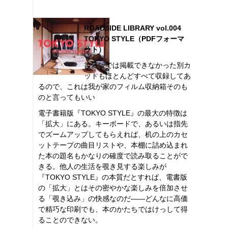
ROADSIDE LIBRARY vol.004
TOKYO STYLE（PDFフォーマ
ット）
書籍版では掲載できなかった別カ
ットもほとんどすべて収録してあ
るので、これは我が家のフィルム収納箱そのも
のと言ってもいい
電子書籍版『TOKYO STYLE』の最大の特徴は
「拡大」にある。キーボードで、あるいは指先
でズームアップしてもらえれば、机の上のカセ
ットテープの曲目リストや、本棚に詰め込まれ
た本の題名もかなりの確度で読み取ることがで
きる。他人の生活を覗き見する楽しみが
『TOKYO STYLE』の本質だとすれば、電書版
の「拡大」とはその密やかな楽しみを倍加させ
る「覗き込み」の快感なのだ――どんなに高価
で精巧な印刷でも、本のかたちではけっして得
ることのできない。