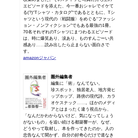
エピソードを添えた、今一番おシャレでイケて
る(?)“Tシャツ・カタログ"であるとともに、Tシ
ャツという現代の〈戦闘服〉をめぐる“ファッシ
ョン・ノンフィクション"でもある最強の1冊。
70名それぞれのTシャツにまつわるエピソード
は、時に爆笑あり、涙あり、ものすんごーい共
感あり……読み出したら止まらない面白さで
す。
amazonジャパン
圏外編集者
編集に「術」なんてない。
珍スポット、独居老人、地方発ヒ
ップホップ、路傍の現代詩、カラ
オケスナック……。ほかのメディ
アとはまったく違う視点から、
「なんだかわからないけど、気になってしょう
がないもの」を追い続ける都築響一が、なぜ、
どうやって取材し、本を作ってきたのか。人の
忠告なんて聞かず、自分の好奇心だけで道なき