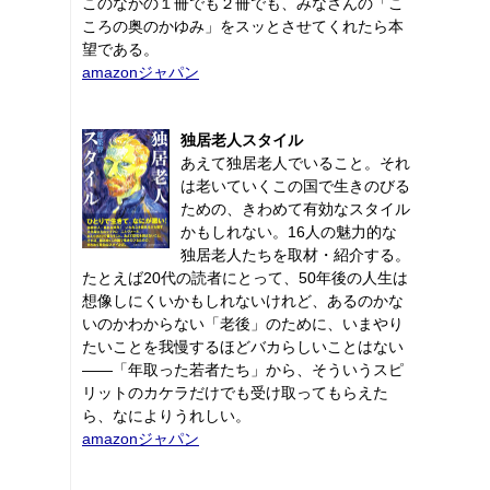
このなかの１冊でも２冊でも、みなさんの「こ
ころの奥のかゆみ」をスッとさせてくれたら本
望である。
amazonジャパン
独居老人スタイル
あえて独居老人でいること。それ
は老いていくこの国で生きのびる
ための、きわめて有効なスタイル
かもしれない。16人の魅力的な
独居老人たちを取材・紹介する。
たとえば20代の読者にとって、50年後の人生は
想像しにくいかもしれないけれど、あるのかな
いのかわからない「老後」のために、いまやり
たいことを我慢するほどバカらしいことはない
――「年取った若者たち」から、そういうスピ
リットのカケラだけでも受け取ってもらえた
ら、なによりうれしい。
amazonジャパン