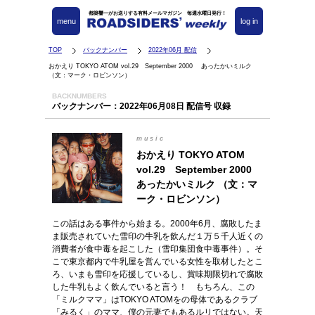
都築響一がお送りする有料メールマガジン 毎週水曜日発行！
menu
log in
TOP
バックナンバー
2022年06月 配信
おかえり TOKYO ATOM vol.29 September 2000 あったかいミルク
（文：マーク・ロビンソン）
BACKNUMBERS
バックナンバー：2022年06月08日 配信号 収録
music
おかえり TOKYO ATOM
vol.29 September 2000
あったかいミルク （文：マ
ーク・ロビンソン）
この話はある事件から始まる。2000年6月、腐敗したま
ま販売されていた雪印の牛乳を飲んだ１万５千人近くの
消費者が食中毒を起こした（雪印集団食中毒事件）。そ
こで東京都内で牛乳屋を営んでいる女性を取材したとこ
ろ、いまも雪印を応援しているし、賞味期限切れで腐敗
した牛乳もよく飲んでいると言う！ もちろん、この
「ミルクママ」はTOKYO ATOMをの母体であるクラブ
「みるく」のママ、僕の元妻でもあるルリではない。天