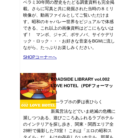
ベラミ30年間の歴史をたどる調査資料も完全掲
載。さらに写真と共に発掘された当時の８ミリ
映像が、動画ファイルとしてご覧いただけま
す。昭和のキャバレー世界をビジュアルで体感
できる、これ以上の画像資料はどこにもないは
ず！ マンボ、ジャズ、ボサノバ、サイケデリ
ック・ロック・・・お好きな音楽をBGMに流し
ながら、たっぷりお楽しみください。
SHOPコーナーへ
ROADSIDE LIBRARY vol.002
LOVE HOTEL（PDFフォーマッ
ト）
――ラブホの夢は夜ひらく
新風営法などでいま絶滅の危機に
瀕しつつある、遊びごころあふれるラブホテル
のインテリアを探し歩き、関東・関西エリア全
28軒で撮影した73室！ これは「エロの昭和ス
タイル」だ。もはや存在しないホテル、部屋も