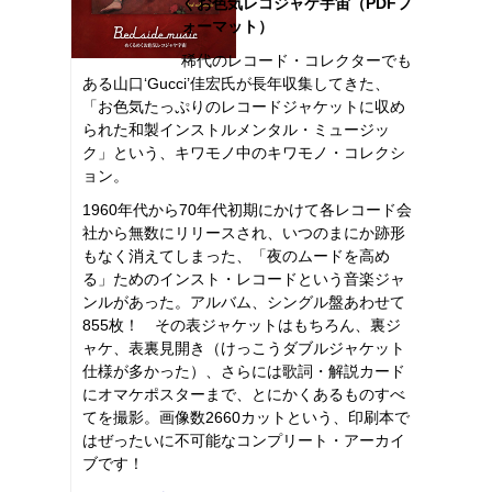
くお色気レコジャケ宇宙（PDFフ
ォーマット）
稀代のレコード・コレクターでも
ある山口‘Gucci’佳宏氏が長年収集してきた、
「お色気たっぷりのレコードジャケットに収め
られた和製インストルメンタル・ミュージッ
ク」という、キワモノ中のキワモノ・コレクシ
ョン。
1960年代から70年代初期にかけて各レコード会
社から無数にリリースされ、いつのまにか跡形
もなく消えてしまった、「夜のムードを高め
る」ためのインスト・レコードという音楽ジャ
ンルがあった。アルバム、シングル盤あわせて
855枚！ その表ジャケットはもちろん、裏ジ
ャケ、表裏見開き（けっこうダブルジャケット
仕様が多かった）、さらには歌詞・解説カード
にオマケポスターまで、とにかくあるものすべ
てを撮影。画像数2660カットという、印刷本で
はぜったいに不可能なコンプリート・アーカイ
ブです！