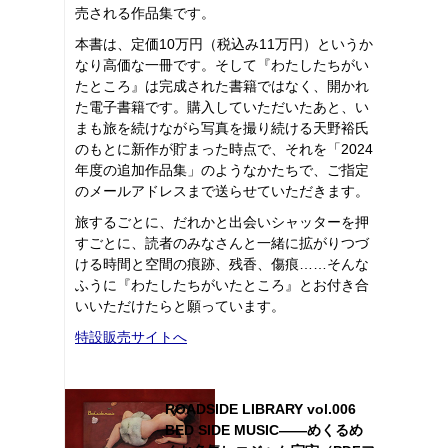
売される作品集です。
本書は、定価10万円（税込み11万円）というか
なり高価な一冊です。そして『わたしたちがい
たところ』は完成された書籍ではなく、開かれ
た電子書籍です。購入していただいたあと、い
まも旅を続けながら写真を撮り続ける天野裕氏
のもとに新作が貯まった時点で、それを「2024
年度の追加作品集」のようなかたちで、ご指定
のメールアドレスまで送らせていただきます。
旅するごとに、だれかと出会いシャッターを押
すごとに、読者のみなさんと一緒に拡がりつづ
ける時間と空間の痕跡、残香、傷痕……そんな
ふうに『わたしたちがいたところ』とお付き合
いいただけたらと願っています。
特設販売サイトへ
ROADSIDE LIBRARY vol.006
BED SIDE MUSIC――めくるめ