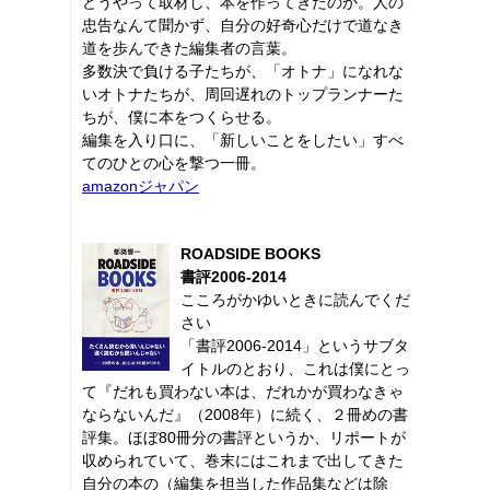
どうやって取材し、本を作ってきたのか。人の
忠告なんて聞かず、自分の好奇心だけで道なき
道を歩んできた編集者の言葉。
多数決で負ける子たちが、「オトナ」になれな
いオトナたちが、周回遅れのトップランナーた
ちが、僕に本をつくらせる。
編集を入り口に、「新しいことをしたい」すべ
てのひとの心を撃つ一冊。
amazonジャパン
ROADSIDE BOOKS
書評2006-2014
こころがかゆいときに読んでくだ
さい
「書評2006-2014」というサブタ
イトルのとおり、これは僕にとっ
て『だれも買わない本は、だれかが買わなきゃ
ならないんだ』（2008年）に続く、２冊めの書
評集。ほぼ80冊分の書評というか、リポートが
収められていて、巻末にはこれまで出してきた
自分の本の（編集を担当した作品集などは除