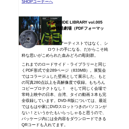
SHOPコーナーへ
ROADSIDE LIBRARY vol.005
渋谷残酷劇場（PDFフォーマッ
ト）
プロのアーティストではなく、シ
ロウトの手になる、だからこそ純
粋な思いがこめられた血みどろの彫刻群。
これまでのロードサイド・ライブラリーと同じ
くPDF形式で全289ページ（833MB）。展覧会
ではコラージュした壁画として展示した、もと
の写真280点以上を高解像度で収録。もちろん
コピープロテクトなし！ そして同じく会場で
常時上映中の日本、台湾、タイの動画３本も完
全収録しています。DVD-R版については、最近
ではもはや家にDVDスロットつきのパソコンが
ない！というかたもいらっしゃると思うので、
パッケージ内には全内容をダウンロードできる
QRコードも入れてます。