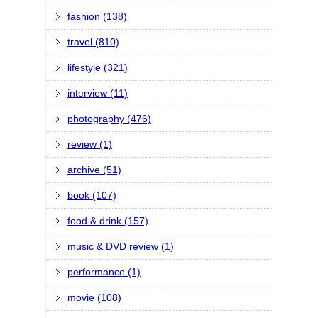
fashion (138)
travel (810)
lifestyle (321)
interview (11)
photography (476)
review (1)
archive (51)
book (107)
food & drink (157)
music & DVD review (1)
performance (1)
movie (108)