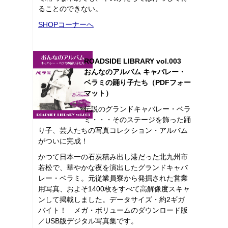
ることのできない。
SHOPコーナーへ
ROADSIDE LIBRARY vol.003
おんなのアルバム キャバレー・
ベラミの踊り子たち（PDFフォー
マット）
伝説のグランドキャバレー・ベラ
ミ・・・そのステージを飾った踊
り子、芸人たちの写真コレクション・アルバム
がついに完成！
かつて日本一の石炭積み出し港だった北九州市
若松で、華やかな夜を演出したグランドキャバ
レー・ベラミ。元従業員寮から発掘された営業
用写真、およそ1400枚をすべて高解像度スキャ
ンして掲載しました。データサイズ・約2ギガ
バイト！ メガ・ボリュームのダウンロード版
／USB版デジタル写真集です。