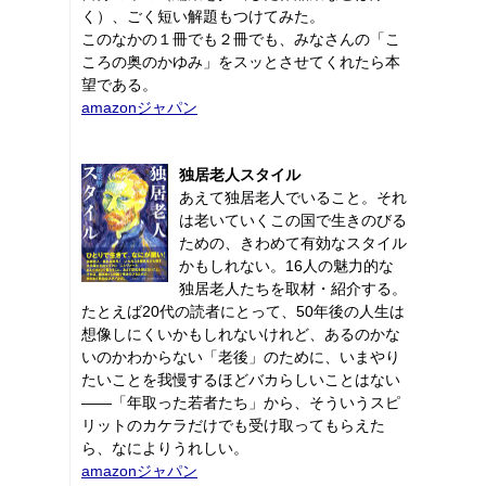
く）、ごく短い解題もつけてみた。
このなかの１冊でも２冊でも、みなさんの「こ
ころの奥のかゆみ」をスッとさせてくれたら本
望である。
amazonジャパン
独居老人スタイル
あえて独居老人でいること。それ
は老いていくこの国で生きのびる
ための、きわめて有効なスタイル
かもしれない。16人の魅力的な
独居老人たちを取材・紹介する。
たとえば20代の読者にとって、50年後の人生は
想像しにくいかもしれないけれど、あるのかな
いのかわからない「老後」のために、いまやり
たいことを我慢するほどバカらしいことはない
――「年取った若者たち」から、そういうスピ
リットのカケラだけでも受け取ってもらえた
ら、なによりうれしい。
amazonジャパン