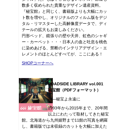
数多く収められた貴重なデザイン遺産資料。
『秘宝館』と同じく、書籍版よりも大幅にカッ
ト数を増やし、オリジナルのフィルム版をデジ
タル・リマスターした高解像度データで、ディ
テールの拡大もお楽しみください。
円形ベッド、鏡張りの壁や天井、虹色のシャギ
ー・カーペット・・・日本人の血と吐息を桃色
に染めあげる、禁断のインテリアデザイン・エ
レメントのほとんどすべてが、ここにある！
SHOPコーナーへ
ROADSIDE LIBRARY vol.001
秘宝館（PDFフォーマット）
――秘宝よ永遠に
1993年から2015年まで、20年間
以上にわたって取材してきた秘宝
館。北海道から九州嬉野まで11館の写真を網羅
し、書籍版では未収録のカットを大幅に加えた