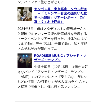
ン、ハイファイ堂などがとくに…
ヤンゴン発、東京経由、ソウル行き
～「ミャンマー音楽の謎めいた世
界へin韓国」ツアーレポート （写
真・文：村上巨樹）
2024年8月、僕はスタディストの岸野雄一さん
と韓国でミャンマー音楽の研究成果を発表する
トークイベントツアーを行った。具体的にはソ
ウルで3回、光州で1回、全州で1回。 私と岸野
さんそれぞれが繋がって…
ROADSIDE MUSIC：アシッド・マ
ザーズ・テンプル
先週土曜日（12月15日）は僕が大好
きなバンド「アシッド・マザーズ・テンプル
（AMT）」のファンにとって楽しみな、年にい
ちどの恒例「AMT祭り」が名古屋のライブハウ
ス得三で開催され、僕も行く気マンマン…