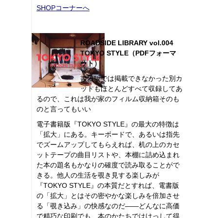
SHOPコーナーへ
ROADSIDE LIBRARY vol.004
TOKYO STYLE（PDFフォーマ
ット）
書籍版では掲載できなかった別カ
ットもほとんどすべて収録してあ
るので、これは我が家のフィルム収納箱そのも
のと言ってもいい
電子書籍版『TOKYO STYLE』の最大の特徴は
「拡大」にある。キーボードで、あるいは指先
でズームアップしてもらえれば、机の上のカセ
ットテープの曲目リストや、本棚に詰め込まれ
た本の題名もかなりの確度で読み取ることがで
きる。他人の生活を覗き見する楽しみが
『TOKYO STYLE』の本質だとすれば、電書版
の「拡大」とはその密やかな楽しみを倍加させ
る「覗き込み」の快感なのだ――どんなに高価
で精巧な印刷でも、本のかたちではけっして得