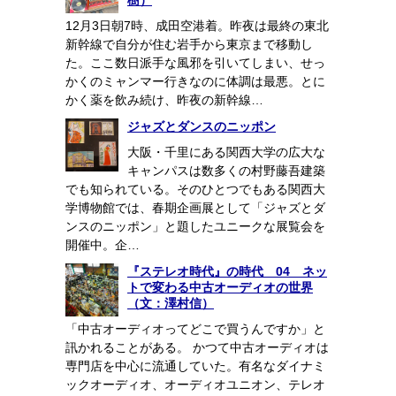
樹）
12月3日朝7時、成田空港着。昨夜は最終の東北
新幹線で自分が住む岩手から東京まで移動し
た。ここ数日派手な風邪を引いてしまい、せっ
かくのミャンマー行きなのに体調は最悪。とに
かく薬を飲み続け、昨夜の新幹線…
ジャズとダンスのニッポン
大阪・千里にある関西大学の広大な
キャンパスは数多くの村野藤吾建築
でも知られている。そのひとつでもある関西大
学博物館では、春期企画展として「ジャズとダ
ンスのニッポン」と題したユニークな展覧会を
開催中。企…
『ステレオ時代』の時代 04 ネッ
トで変わる中古オーディオの世界
（文：澤村信）
「中古オーディオってどこで買うんですか」と
訊かれることがある。 かつて中古オーディオは
専門店を中心に流通していた。有名なダイナミ
ックオーディオ、オーディオユニオン、テレオ