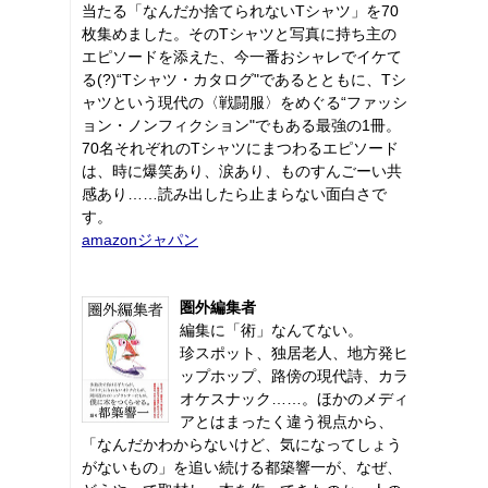
当たる「なんだか捨てられないTシャツ」を70
枚集めました。そのTシャツと写真に持ち主の
エピソードを添えた、今一番おシャレでイケて
る(?)“Tシャツ・カタログ"であるとともに、Tシ
ャツという現代の〈戦闘服〉をめぐる“ファッシ
ョン・ノンフィクション"でもある最強の1冊。
70名それぞれのTシャツにまつわるエピソード
は、時に爆笑あり、涙あり、ものすんごーい共
感あり……読み出したら止まらない面白さで
す。
amazonジャパン
圏外編集者
編集に「術」なんてない。
珍スポット、独居老人、地方発ヒ
ップホップ、路傍の現代詩、カラ
オケスナック……。ほかのメディ
アとはまったく違う視点から、
「なんだかわからないけど、気になってしょう
がないもの」を追い続ける都築響一が、なぜ、