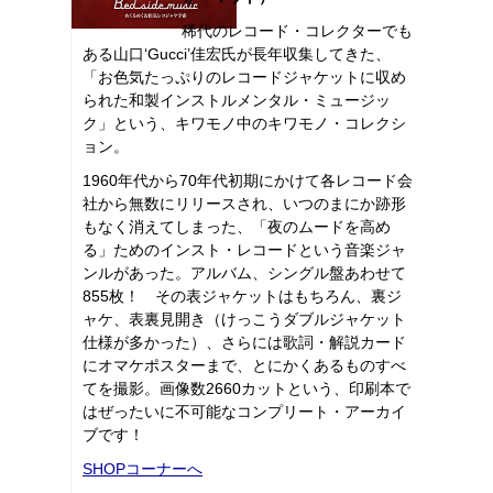
稀代のレコード・コレクターでも
ある山口‘Gucci’佳宏氏が長年収集してきた、
「お色気たっぷりのレコードジャケットに収め
られた和製インストルメンタル・ミュージッ
ク」という、キワモノ中のキワモノ・コレクシ
ョン。
1960年代から70年代初期にかけて各レコード会
社から無数にリリースされ、いつのまにか跡形
もなく消えてしまった、「夜のムードを高め
る」ためのインスト・レコードという音楽ジャ
ンルがあった。アルバム、シングル盤あわせて
855枚！ その表ジャケットはもちろん、裏ジ
ャケ、表裏見開き（けっこうダブルジャケット
仕様が多かった）、さらには歌詞・解説カード
にオマケポスターまで、とにかくあるものすべ
てを撮影。画像数2660カットという、印刷本で
はぜったいに不可能なコンプリート・アーカイ
ブです！
SHOPコーナーへ