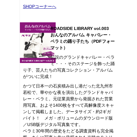
SHOPコーナーへ
ROADSIDE LIBRARY vol.003
おんなのアルバム キャバレー・
ベラミの踊り子たち（PDFフォー
マット）
伝説のグランドキャバレー・ベラ
ミ・・・そのステージを飾った踊
り子、芸人たちの写真コレクション・アルバム
がついに完成！
かつて日本一の石炭積み出し港だった北九州市
若松で、華やかな夜を演出したグランドキャバ
レー・ベラミ。元従業員寮から発掘された営業
用写真、およそ1400枚をすべて高解像度スキャ
ンして掲載しました。データサイズ・約2ギガ
バイト！ メガ・ボリュームのダウンロード版
／USB版デジタル写真集です。
ベラミ30年間の歴史をたどる調査資料も完全掲