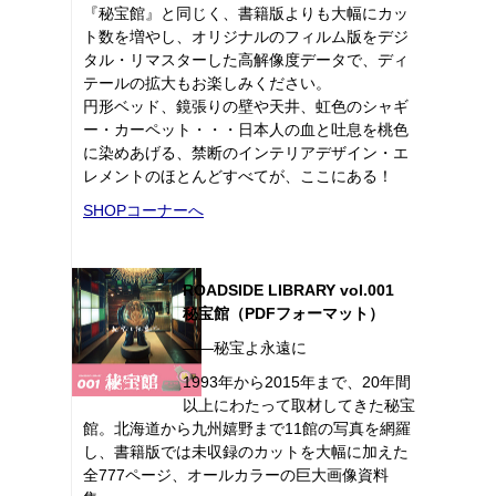
『秘宝館』と同じく、書籍版よりも大幅にカッ
ト数を増やし、オリジナルのフィルム版をデジ
タル・リマスターした高解像度データで、ディ
テールの拡大もお楽しみください。
円形ベッド、鏡張りの壁や天井、虹色のシャギ
ー・カーペット・・・日本人の血と吐息を桃色
に染めあげる、禁断のインテリアデザイン・エ
レメントのほとんどすべてが、ここにある！
SHOPコーナーへ
ROADSIDE LIBRARY vol.001
秘宝館（PDFフォーマット）
――秘宝よ永遠に
1993年から2015年まで、20年間
以上にわたって取材してきた秘宝
館。北海道から九州嬉野まで11館の写真を網羅
し、書籍版では未収録のカットを大幅に加えた
全777ページ、オールカラーの巨大画像資料