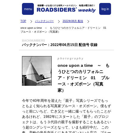
都築響一がお送りする有料メールマガジン 毎週水曜日発行！
menu
log in
TOP
バックナンバー
2022年06月 配信
once upon a time ～ もうひとつのカリフォルニア・ドリーミン 01
ブルース・オズボーン（写真家）
BACKNUMBERS
バックナンバー：2022年06月15日 配信号 収録
photography
once upon a time ～ も
うひとつのカリフォルニ
ア・ドリーミン 01 ブル
ース・オズボーン（写真
家）
今年で40年周年を迎えた「親子」写真シリーズでもっ
ともよく知られる写真家ブルース・オズボーン。僕もず
っと前にいちど、亡き父と一緒に撮ってもらったことが
あるけれど、1982年にスタートした「親子」のプロジ
ェクトは、もう３代目の親子を撮影することもあるとい
う超ロングシリーズとなって、いまも続行中だ。 この
春、高輪の泉岳寺近くにあるアダンという店で、ブルー