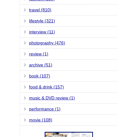
travel (810)
lifestyle (321)
interview (11)
photography (476)
review (1)
archive (51)
book (107)
food & drink (157)
music & DVD review (1)
performance (1)
movie (108)