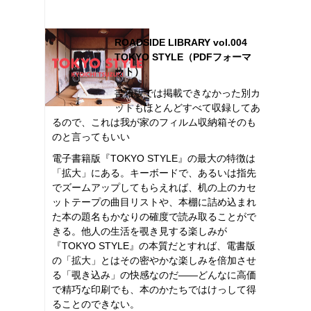
ROADSIDE LIBRARY vol.004
TOKYO STYLE（PDFフォーマ
ット）
書籍版では掲載できなかった別カ
ットもほとんどすべて収録してあ
るので、これは我が家のフィルム収納箱そのも
のと言ってもいい
電子書籍版『TOKYO STYLE』の最大の特徴は
「拡大」にある。キーボードで、あるいは指先
でズームアップしてもらえれば、机の上のカセ
ットテープの曲目リストや、本棚に詰め込まれ
た本の題名もかなりの確度で読み取ることがで
きる。他人の生活を覗き見する楽しみが
『TOKYO STYLE』の本質だとすれば、電書版
の「拡大」とはその密やかな楽しみを倍加させ
る「覗き込み」の快感なのだ――どんなに高価
で精巧な印刷でも、本のかたちではけっして得
ることのできない。