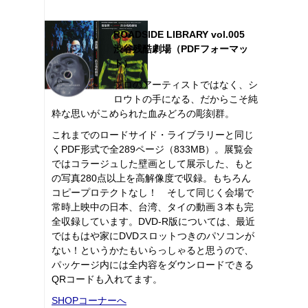
ROADSIDE LIBRARY vol.005
渋谷残酷劇場（PDFフォーマッ
ト）
プロのアーティストではなく、シ
ロウトの手になる、だからこそ純
粋な思いがこめられた血みどろの彫刻群。
これまでのロードサイド・ライブラリーと同じ
くPDF形式で全289ページ（833MB）。展覧会
ではコラージュした壁画として展示した、もと
の写真280点以上を高解像度で収録。もちろん
コピープロテクトなし！ そして同じく会場で
常時上映中の日本、台湾、タイの動画３本も完
全収録しています。DVD-R版については、最近
ではもはや家にDVDスロットつきのパソコンが
ない！というかたもいらっしゃると思うので、
パッケージ内には全内容をダウンロードできる
QRコードも入れてます。
SHOPコーナーへ