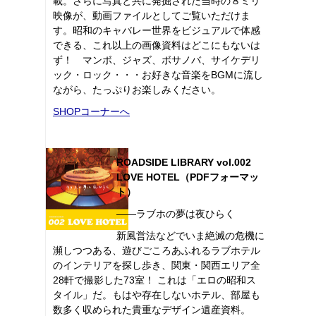
載。さらに写真と共に発掘された当時の８ミリ
映像が、動画ファイルとしてご覧いただけま
す。昭和のキャバレー世界をビジュアルで体感
できる、これ以上の画像資料はどこにもないは
ず！ マンボ、ジャズ、ボサノバ、サイケデリ
ック・ロック・・・お好きな音楽をBGMに流し
ながら、たっぷりお楽しみください。
SHOPコーナーへ
ROADSIDE LIBRARY vol.002
LOVE HOTEL（PDFフォーマッ
ト）
――ラブホの夢は夜ひらく
新風営法などでいま絶滅の危機に
瀕しつつある、遊びごころあふれるラブホテル
のインテリアを探し歩き、関東・関西エリア全
28軒で撮影した73室！ これは「エロの昭和ス
タイル」だ。もはや存在しないホテル、部屋も
数多く収められた貴重なデザイン遺産資料。