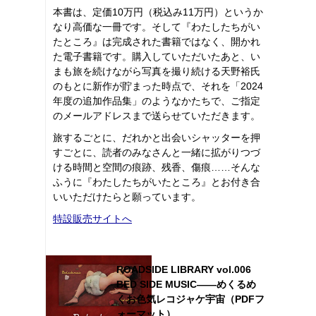
本書は、定価10万円（税込み11万円）というか
なり高価な一冊です。そして『わたしたちがい
たところ』は完成された書籍ではなく、開かれ
た電子書籍です。購入していただいたあと、い
まも旅を続けながら写真を撮り続ける天野裕氏
のもとに新作が貯まった時点で、それを「2024
年度の追加作品集」のようなかたちで、ご指定
のメールアドレスまで送らせていただきます。
旅するごとに、だれかと出会いシャッターを押
すごとに、読者のみなさんと一緒に拡がりつづ
ける時間と空間の痕跡、残香、傷痕……そんな
ふうに『わたしたちがいたところ』とお付き合
いいただけたらと願っています。
特設販売サイトへ
ROADSIDE LIBRARY vol.006
BED SIDE MUSIC――めくるめ
くお色気レコジャケ宇宙（PDFフ
ォーマット）