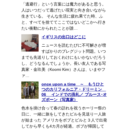
「逃避行」という言葉には魔力があると思う。
人はいつだって逃げたい現実と向き合いながら
生きている。 そんな生活に疲れ果てた時、ふ
と、すべてを捨ててここではないどこかへ行き
たい衝動にかられたことが誰…
イギリスの出口はどこに
ニュースを読むたびに不可解さが増
すばかりのブレグジット問題。いつ
までも先送りしておくわけにもいかないだろう
し、どうなるんでしょうか。長い友人である写
真家・金玖美（Koomi Kim）さんは、いまやフ
ァ…
once upon a time ～ もうひと
つのカリフォルニア・ドリーミン
06 インドでの洗礼／ ブルース･オ
ズボーン（写真家）
色水を掛け合って春の訪れを祝うホーリー祭の
日に、一緒に旅をしてきたビルを見送り一人旅
が始まった アメリカをボブとビルと３人で出発
してから早くも4カ月が経過。ボブが帰国して