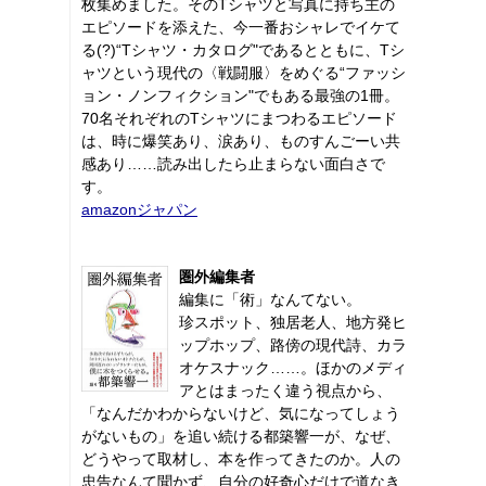
枚集めました。そのTシャツと写真に持ち主の
エピソードを添えた、今一番おシャレでイケて
る(?)“Tシャツ・カタログ"であるとともに、Tシ
ャツという現代の〈戦闘服〉をめぐる“ファッシ
ョン・ノンフィクション"でもある最強の1冊。
70名それぞれのTシャツにまつわるエピソード
は、時に爆笑あり、涙あり、ものすんごーい共
感あり……読み出したら止まらない面白さで
す。
amazonジャパン
圏外編集者
編集に「術」なんてない。
珍スポット、独居老人、地方発ヒ
ップホップ、路傍の現代詩、カラ
オケスナック……。ほかのメディ
アとはまったく違う視点から、
「なんだかわからないけど、気になってしょう
がないもの」を追い続ける都築響一が、なぜ、
どうやって取材し、本を作ってきたのか。人の
忠告なんて聞かず、自分の好奇心だけで道なき