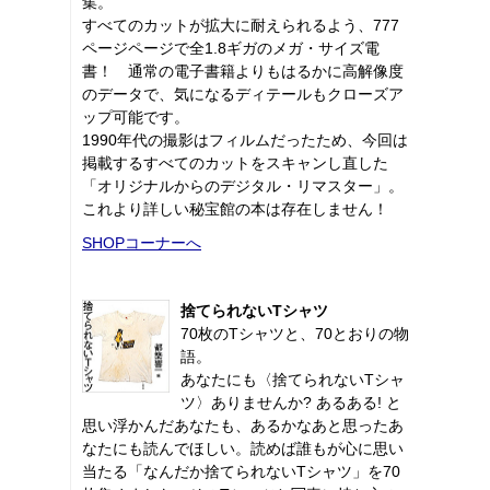
集。
すべてのカットが拡大に耐えられるよう、777
ページページで全1.8ギガのメガ・サイズ電
書！ 通常の電子書籍よりもはるかに高解像度
のデータで、気になるディテールもクローズア
ップ可能です。
1990年代の撮影はフィルムだったため、今回は
掲載するすべてのカットをスキャンし直した
「オリジナルからのデジタル・リマスター」。
これより詳しい秘宝館の本は存在しません！
SHOPコーナーへ
捨てられないTシャツ
70枚のTシャツと、70とおりの物
語。
あなたにも〈捨てられないTシャ
ツ〉ありませんか? あるある! と
思い浮かんだあなたも、あるかなあと思ったあ
なたにも読んでほしい。読めば誰もが心に思い
当たる「なんだか捨てられないTシャツ」を70