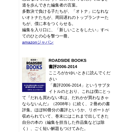
道を歩んできた編集者の言葉。
多数決で負ける子たちが、「オトナ」になれな
いオトナたちが、周回遅れのトップランナーた
ちが、僕に本をつくらせる。
編集を入り口に、「新しいことをしたい」すべ
てのひとの心を撃つ一冊。
amazonジャパン
ROADSIDE BOOKS
書評2006-2014
こころがかゆいときに読んでくだ
さい
「書評2006-2014」というサブタ
イトルのとおり、これは僕にとっ
て『だれも買わない本は、だれかが買わなきゃ
ならないんだ』（2008年）に続く、２冊めの書
評集。ほぼ80冊分の書評というか、リポートが
収められていて、巻末にはこれまで出してきた
自分の本の（編集を担当した作品集などは除
く）、ごく短い解題もつけてみた。