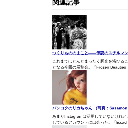
関連記事
つくりもののまこと――伝説のスチルマ
これまでほとんどまったく脚光を浴びる
となる今回の展覧会。『Frozen Beaut
バンコクのリカちゃん （写真：Sasamon (Di
あまりInstagramは活用していない
しているアカウントに出会った。「liccach