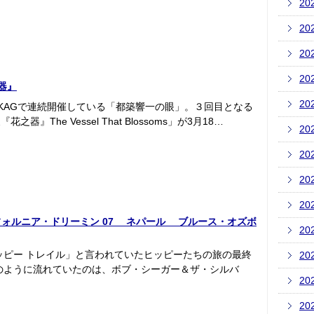
20
20
20
20
器』
20
KAGで連続開催している「都築響一の眼」。３回目となる
The Vessel That Blossoms」が3月18…
20
20
20
20
つのカリフォルニア・ドリーミン 07 ネパール ブルース・オズボ
20
ッピー トレイル」と言われていたヒッピーたちの旅の最終
20
のように流れていたのは、ボブ・シーガー＆ザ・シルバ
20
20