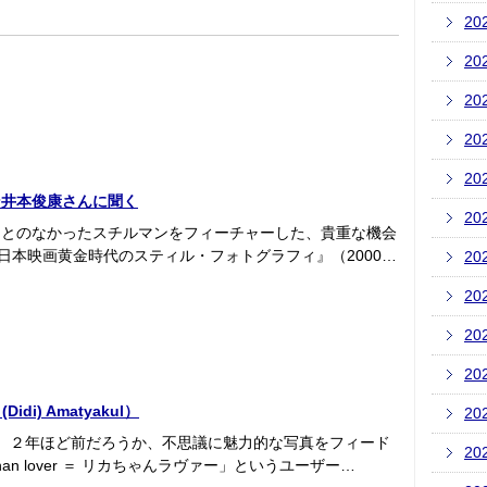
20
20
20
20
20
ン井本俊康さんに聞く
20
ことのなかったスチルマンをフィーチャーした、貴重な機会
ies 日本映画黄金時代のスティル・フォトグラフィ』（2000…
20
20
20
20
di) Amatyakul）
20
けれど、２年ほど前だろうか、不思議に魅力的な写真をフィード
20
an lover ＝ リカちゃんラヴァー」というユーザー…