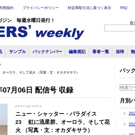
利用規約
プライバシーポリシー
特定商取引法に基づく表示
FAQ
ガジン 毎週水曜日発行！
会
込
サンプル
バックナンバー
編集後記
著者一覧
追悼
無
バッ
、オーロラ、そして花火 （写真・文：オカダキサラ）
07月06日 配信号 収録
月別
photography
ニュー・シャッター・パラダイス
20
23 虹に流星群、オーロラ、そして花
20
火 （写真・文：オカダキサラ）