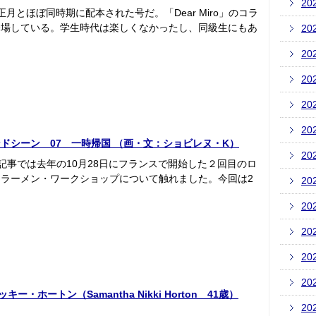
20
正月とほぼ同時期に配本された号だ。「Dear Miro」のコラ
登場している。学生時代は楽しくなかったし、同級生にもあ
20
20
20
20
20
ドシーン 07 一時帰国 （画・文：ショビレヌ・K）
20
記事では去年の10月28日にフランスで開始した２回目のロ
ラーメン・ワークショップについて触れました。今回は2
20
20
20
20
20
ホートン（Samantha Nikki Horton 41歳）
20