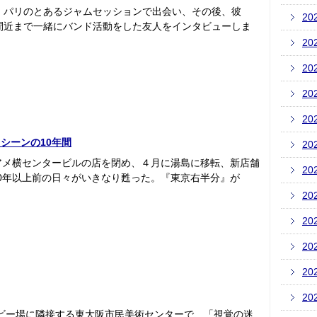
頃、パリのとあるジャムセッションで出会い、その後、彼
20
年間近まで一緒にバンド活動をした友人をインタビューしま
20
20
20
20
シーンの10年間
20
アメ横センタービルの店を閉め、４月に湯島に移転、新店舗
20
0年以上前の日々がいきなり甦った。『東京右半分』が
20
20
20
20
20
ビー場に隣接する東大阪市民美術センターで、「視覚の迷