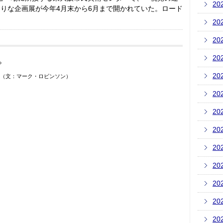
20
りな企画展が今年4月末から6月まで開かれていた。ロード
20
20
20
20
 ジャズ （文：マーク・ロビンソン）
20
20
20
20
20
20
20
20