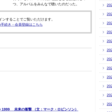
つ、アルバムをみんなで聴いたのだった。
20
20
インすることでご覧いただけます。
20
の手続き・会員登録はこちら
20
20
20
20
20
20
20
20
20
bruary 1999 未来の衝撃 （文：マーク・ロビンソン）