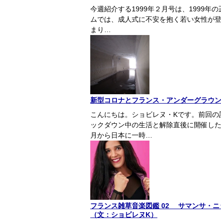
今週紹介する1999年２月号は、1999年の
ムでは、成人式に不安を抱く若い女性が
まり…
新型コロナとフランス・アンダーグラウン
こんにちは。ショビレヌ・Kです。前回の
ックダウン中の生活と解除直後に開催した
月から日本に一時…
フランス雑草音楽図鑑 02 サマンサ・ニッキー・
（文：ショビレヌK）