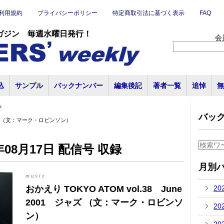
利用規約
プライバシーポリシー
特定商取引法に基づく表示
FAQ
ガジン 毎週水曜日発行！
会
込
サンプル
バックナンバー
編集後記
著者一覧
追悼
無
バッ
 ジャズ （文：マーク・ロビンソン）
08月17日 配信号 収録
月別
music
おかえり TOKYO ATOM vol.38 June
20
2001 ジャズ （文：マーク・ロビンソ
20
ン）