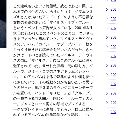
20
この連載もいよいよ終盤戦、残るはあと３回。こ
20
れまでのお付き合い、ありがとう！ イマムラミ
ズキさんが描いたアンドロイドのような不思議な
20
女性の表紙のあとに「マイルス・オブ・ブルー」
というイベントの広告が入っている。2001年6月
20
28日に行われたこのイベントのことは、ついさっ
20
きまでまったく忘れていた。マイルス・デイヴィ
スのアルバム『カインド・オブ・ブルー』一枚を
20
じっくり聴き込む試聴会を開いたのだった。きっ
かけは、そのとき読んでいたマイルス・デイヴィ
20
スの自伝『マイルス』。僕はこのアルバムに深く
20
魅了されていた。並外れた演奏、間の取り方、グ
ルーヴ、ジミー・コブのスネアドラムとシンバ
20
ル。このアルバムはまるで麻薬のように僕を夢中
にさせていて、その感動を分かち合いたいと思っ
20
たのだった。地下３階のラウンジにターンテーブ
ルを置いて、バンド「キリヒト」と「グループ」
20
の一員である竹久圏と、同じく「グループ」の太
20
一。ジャズとロック両方の領域でプレイするユニ
ークなプレイヤーに参加してもらい、自伝に描か
20
れているアルバムの制作秘話などを話題にしつ