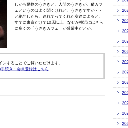
20
しかも動物のうさぎと、人間のうさぎが。猫カフ
ェというのはよく聞くけれど、うさぎですか・・
20
と絶句したら、連れてってくれた友達によると、
20
すでに東京だけで10店以上、なぜか横浜にはさら
に多くの「うさぎカフェ」が盛業中だとか。
20
20
20
20
インすることでご覧いただけます。
の手続き・会員登録はこちら
20
20
20
20
20
20