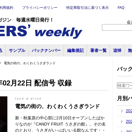
利用規約
プライバシーポリシー
特定商取引法に基づく表示
FAQ
ガジン 毎週水曜日発行！
会
込
サンプル
バックナンバー
編集後記
著者一覧
追悼
無
電気の街の、わくわくうさぎランド
バッ
02月22日 配信号 収録
月別
food & drink
電気の街の、わくわくうさぎランド
20
新・秋葉原の中心部に2月10日オープンしたばか
20
りなのが『CANDY FRUIT うさぎの館』。その名
のとおり、うさぎがいっぱいいる館なんです・・