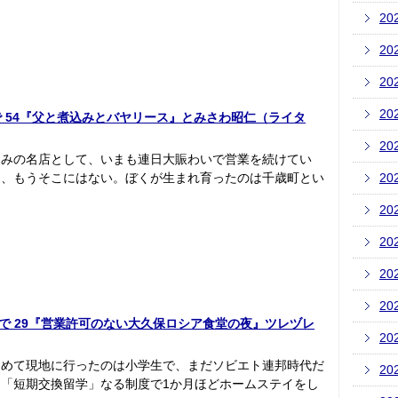
20
20
20
20
あの店で 54『父と煮込みとバヤリース』とみさわ昭仁（ライタ
20
込みの名店として、いまも連日大賑わいで営業を続けてい
は、もうそこにはない。ぼくが生まれ育ったのは千歳町とい
20
20
20
20
20
いあの店で 29『営業許可のない大久保ロシア食堂の夜』ツレヅレ
20
初めて現地に行ったのは小学生で、まだソビエト連邦時代だ
20
「短期交換留学」なる制度で1か月ほどホームステイをし