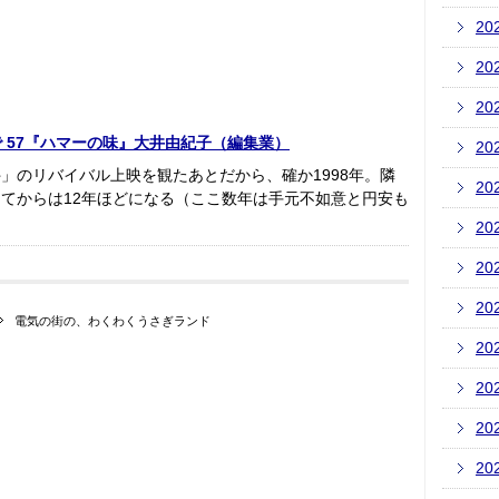
20
20
20
あの店で 57『ハマーの味』大井由紀子（編集業）
20
」のリバイバル上映を観たあとだから、確か1998年。隣
20
てからは12年ほどになる（ここ数年は手元不如意と円安も
20
20
20
電気の街の、わくわくうさぎランド
20
20
20
20