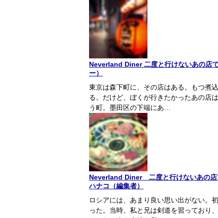
Neverland Diner 二度と行けない
ー）
東京は森下町に、その店はある。もつ煮
る。だけど、ぼくが行きたかったあの店
う町。墨田区の下端にあ…
Neverland Diner 二度と行けな
ハナコ（編集者）
ロシアには、あまり良い思い出がない。
った。当時、私と兄は剣道を習っており、