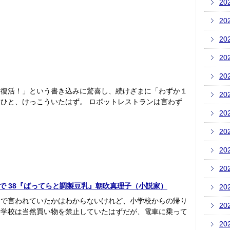
20
20
20
20
20
ン復活！」という書き込みに驚喜し、続けざまに「わずか１
20
ひと、けっこういたはず。 ロボットレストランは言わず
20
20
20
20
いあの店で 38『ばってらと調製豆乳』朝吹真理子（小説家）
20
まで言われていたかはわからないけれど、小学校からの帰り
20
。学校は当然買い物を禁止していたはずだが、電車に乗って
20