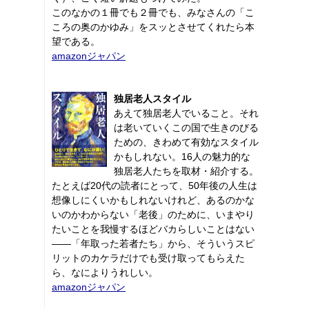
このなかの１冊でも２冊でも、みなさんの「こ
ころの奥のかゆみ」をスッとさせてくれたら本
望である。
amazonジャパン
独居老人スタイル
あえて独居老人でいること。それ
は老いていくこの国で生きのびる
ための、きわめて有効なスタイル
かもしれない。16人の魅力的な
独居老人たちを取材・紹介する。
たとえば20代の読者にとって、50年後の人生は
想像しにくいかもしれないけれど、あるのかな
いのかわからない「老後」のために、いまやり
たいことを我慢するほどバカらしいことはない
――「年取った若者たち」から、そういうスピ
リットのカケラだけでも受け取ってもらえた
ら、なによりうれしい。
amazonジャパン