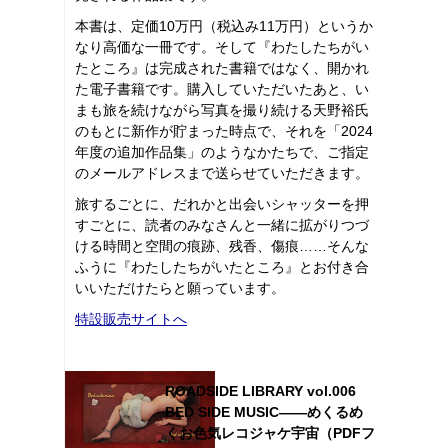
本書は、定価10万円（税込み11万円）というか
なり高価な一冊です。そして『わたしたちがい
たところ』は完成された書籍ではなく、開かれ
た電子書籍です。購入していただいたあと、い
まも旅を続けながら写真を撮り続ける天野裕氏
のもとに新作が貯まった時点で、それを「2024
年度の追加作品集」のようなかたちで、ご指定
のメールアドレスまで送らせていただきます。
旅するごとに、だれかと出会いシャッターを押
すごとに、読者のみなさんと一緒に拡がりつづ
ける時間と空間の痕跡、残香、傷痕……そんな
ふうに『わたしたちがいたところ』とお付き合
いいただけたらと願っています。
特設販売サイトへ
ROADSIDE LIBRARY vol.006
BED SIDE MUSIC――めくるめ
くお色気レコジャケ宇宙（PDFフ