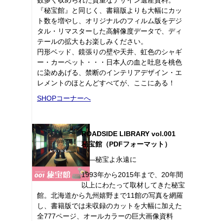
『秘宝館』と同じく、書籍版よりも大幅にカッ
ト数を増やし、オリジナルのフィルム版をデジ
タル・リマスターした高解像度データで、ディ
テールの拡大もお楽しみください。
円形ベッド、鏡張りの壁や天井、虹色のシャギ
ー・カーペット・・・日本人の血と吐息を桃色
に染めあげる、禁断のインテリアデザイン・エ
レメントのほとんどすべてが、ここにある！
SHOPコーナーへ
ROADSIDE LIBRARY vol.001
秘宝館（PDFフォーマット）
――秘宝よ永遠に
1993年から2015年まで、20年間
以上にわたって取材してきた秘宝
館。北海道から九州嬉野まで11館の写真を網羅
し、書籍版では未収録のカットを大幅に加えた
全777ページ、オールカラーの巨大画像資料