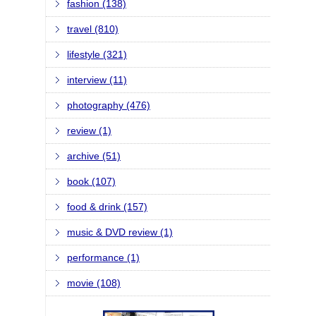
fashion (138)
travel (810)
lifestyle (321)
interview (11)
photography (476)
review (1)
archive (51)
book (107)
food & drink (157)
music & DVD review (1)
performance (1)
movie (108)