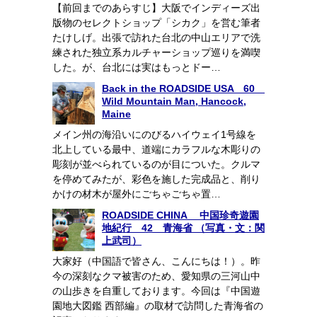
【前回までのあらすじ】大阪でインディーズ出
版物のセレクトショップ「シカク」を営む筆者
たけしげ。出張で訪れた台北の中山エリアで洗
練された独立系カルチャーショップ巡りを満喫
した。が、台北には実はもっとドー…
Back in the ROADSIDE USA 60
Wild Mountain Man, Hancock,
Maine
メイン州の海沿いにのびるハイウェイ1号線を
北上している最中、道端にカラフルな木彫りの
彫刻が並べられているのが目についた。クルマ
を停めてみたが、彩色を施した完成品と、削り
かけの材木が屋外にごちゃごちゃ置…
ROADSIDE CHINA 中国珍奇遊園
地紀行 42 青海省 （写真・文：関
上武司）
大家好（中国語で皆さん、こんにちは！）。昨
今の深刻なクマ被害のため、愛知県の三河山中
の山歩きを自重しております。今回は『中国遊
園地大図鑑 西部編』の取材で訪問した青海省の