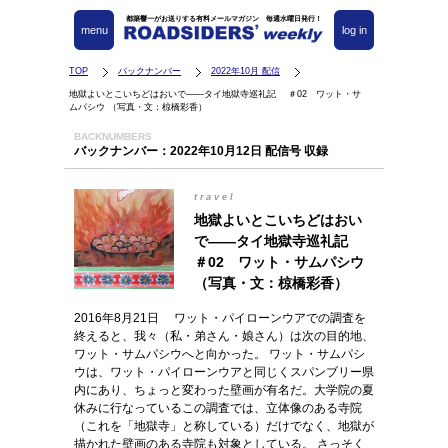
都築響一がお送りする有料メールマガジン 毎週水曜日発行！
menu
log in
TOP
バックナンバー
2022年10月 配信
地獄よいとこいちどはおいで――タイ地獄寺巡礼記 ＃02 ワット・サ
ムパシウ （写真・文：椋橋彩香）
BACKNUMBERS
バックナンバー：2022年10月12日 配信号 収録
travel
地獄よいとこいちどはおい
で――タイ地獄寺巡礼記
＃02 ワット・サムパシウ
（写真・文：椋橋彩香）
2016年8月21日 ワット・パイローンウアでの調査を
終えると、我々（私・弟さん・娘さん）は次の目的地、
ワット・サムパシウへと向かった。 ワット・サムパシ
ウは、ワット・パイローンウアと同じくスパンブリー県
内にあり、ちょっと変わった壁画が有名だ。大学院の夏
休みに行なっているこの調査では、立体像のある寺院
（これを「地獄寺」と称している）だけでなく、地獄が
描かれた壁画のある寺院も対象としている。 さっそく