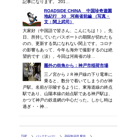
記事になります。 201…
ROADSIDE CHINA 中国珍奇遊園
地紀行 30 河南省前編 （写真・
文：関上武司）
大家好（中国語で皆さん、こんにちは！）。先
日、所持していたパスポートの期限が切れたも
のの、更新する気になれない関上です。コロナ
の影響もあって、今年も海外で撮影するのは絶
望的です（涙）。今回は河南省の珍…
圏外の街角から：神戸市稲荷市場
三ノ宮からＪＲ神戸線の下り電車に
乗ると、数分で着いてしまうのが神
戸駅。名前が示唆するように、東海道線の終点
駅であり、山陽本線の始点駅である神戸駅は、
かつて神戸の鉄道網の中心だった。しかし時は
過ぎ・・神…
TOP
バックナンバー
2022年10月 配信