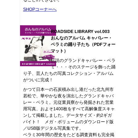
SHOPコーナーへ
ROADSIDE LIBRARY vol.003
おんなのアルバム キャバレー・
ベラミの踊り子たち（PDFフォー
マット）
伝説のグランドキャバレー・ベラ
ミ・・・そのステージを飾った踊
り子、芸人たちの写真コレクション・アルバム
がついに完成！
かつて日本一の石炭積み出し港だった北九州市
若松で、華やかな夜を演出したグランドキャバ
レー・ベラミ。元従業員寮から発掘された営業
用写真、およそ1400枚をすべて高解像度スキャ
ンして掲載しました。データサイズ・約2ギガ
バイト！ メガ・ボリュームのダウンロード版
／USB版デジタル写真集です。
ベラミ30年間の歴史をたどる調査資料も完全掲