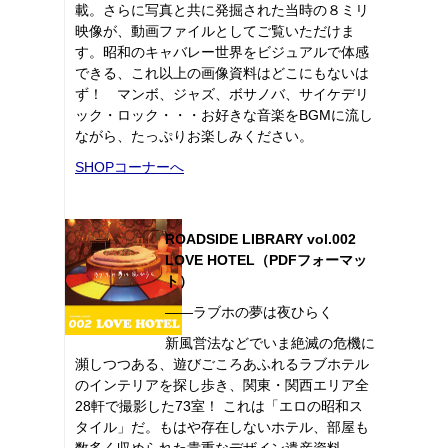
載。さらに写真と共に発掘された当時の８ミリ
映像が、動画ファイルとしてご覧いただけま
す。昭和のキャバレー世界をビジュアルで体感
できる、これ以上の画像資料はどこにもないは
ず！ マンボ、ジャズ、ボサノバ、サイケデリ
ック・ロック・・・お好きな音楽をBGMに流し
ながら、たっぷりお楽しみください。
SHOPコーナーへ
ROADSIDE LIBRARY vol.002
LOVE HOTEL（PDFフォーマッ
ト）
――ラブホの夢は夜ひらく
新風営法などでいま絶滅の危機に
瀕しつつある、遊びごころあふれるラブホテル
のインテリアを探し歩き、関東・関西エリア全
28軒で撮影した73室！ これは「エロの昭和ス
タイル」だ。もはや存在しないホテル、部屋も
数多く収められた貴重なデザイン遺産資料。