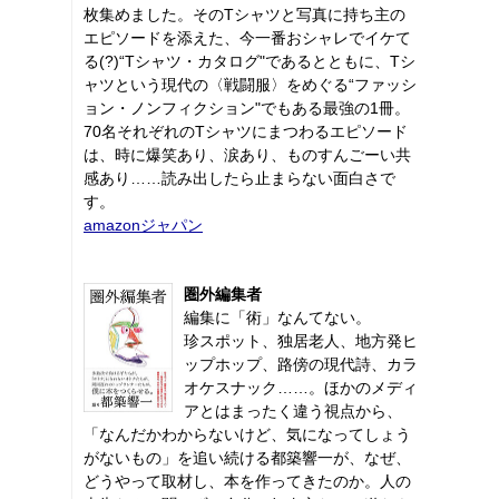
枚集めました。そのTシャツと写真に持ち主の
エピソードを添えた、今一番おシャレでイケて
る(?)“Tシャツ・カタログ"であるとともに、Tシ
ャツという現代の〈戦闘服〉をめぐる“ファッシ
ョン・ノンフィクション"でもある最強の1冊。
70名それぞれのTシャツにまつわるエピソード
は、時に爆笑あり、涙あり、ものすんごーい共
感あり……読み出したら止まらない面白さで
す。
amazonジャパン
圏外編集者
編集に「術」なんてない。
珍スポット、独居老人、地方発ヒ
ップホップ、路傍の現代詩、カラ
オケスナック……。ほかのメディ
アとはまったく違う視点から、
「なんだかわからないけど、気になってしょう
がないもの」を追い続ける都築響一が、なぜ、
どうやって取材し、本を作ってきたのか。人の