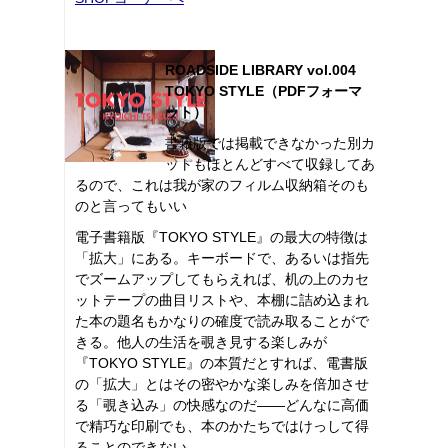
ROADSIDE LIBRARY vol.004
TOKYO STYLE（PDFフォーマ
ット）
書籍版では掲載できなかった別カ
ットもほとんどすべて収録してあ
るので、これは我が家のフィルム収納箱そのも
のと言ってもいい
電子書籍版『TOKYO STYLE』の最大の特徴は
「拡大」にある。キーボードで、あるいは指先
でズームアップしてもらえれば、机の上のカセ
ットテープの曲目リストや、本棚に詰め込まれ
た本の題名もかなりの確度で読み取ることがで
きる。他人の生活を覗き見する楽しみが
『TOKYO STYLE』の本質だとすれば、電書版
の「拡大」とはその密やかな楽しみを倍加させ
る「覗き込み」の快感なのだ――どんなに高価
で精巧な印刷でも、本のかたちではけっして得
ることのできない。