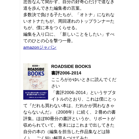
忠告なんて聞かず、自分の好奇心だけで道なき
道を歩んできた編集者の言葉。
多数決で負ける子たちが、「オトナ」になれな
いオトナたちが、周回遅れのトップランナーた
ちが、僕に本をつくらせる。
編集を入り口に、「新しいことをしたい」すべ
てのひとの心を撃つ一冊。
amazonジャパン
ROADSIDE BOOKS
書評2006-2014
こころがかゆいときに読んでくだ
さい
「書評2006-2014」というサブタ
イトルのとおり、これは僕にとっ
て『だれも買わない本は、だれかが買わなきゃ
ならないんだ』（2008年）に続く、２冊めの書
評集。ほぼ80冊分の書評というか、リポートが
収められていて、巻末にはこれまで出してきた
自分の本の（編集を担当した作品集などは除
く）、ごく短い解題もつけてみた。