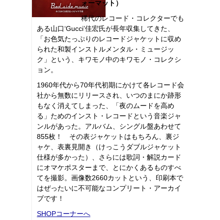
ォーマット）
稀代のレコード・コレクターでも
ある山口‘Gucci’佳宏氏が長年収集してきた、
「お色気たっぷりのレコードジャケットに収め
られた和製インストルメンタル・ミュージッ
ク」という、キワモノ中のキワモノ・コレクシ
ョン。
1960年代から70年代初期にかけて各レコード会
社から無数にリリースされ、いつのまにか跡形
もなく消えてしまった、「夜のムードを高め
る」ためのインスト・レコードという音楽ジャ
ンルがあった。アルバム、シングル盤あわせて
855枚！ その表ジャケットはもちろん、裏ジ
ャケ、表裏見開き（けっこうダブルジャケット
仕様が多かった）、さらには歌詞・解説カード
にオマケポスターまで、とにかくあるものすべ
てを撮影。画像数2660カットという、印刷本で
はぜったいに不可能なコンプリート・アーカイ
ブです！
SHOPコーナーへ