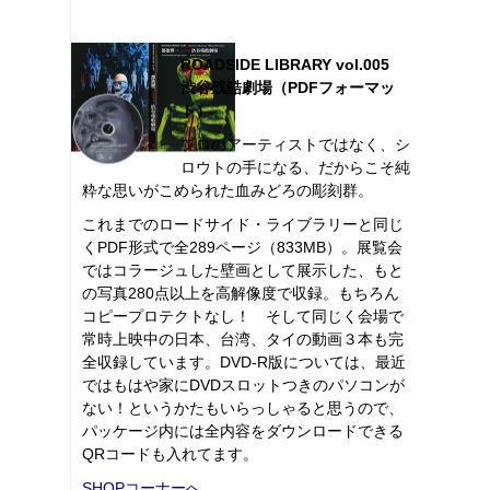
ROADSIDE LIBRARY vol.005
渋谷残酷劇場（PDFフォーマッ
ト）
プロのアーティストではなく、シ
ロウトの手になる、だからこそ純
粋な思いがこめられた血みどろの彫刻群。
これまでのロードサイド・ライブラリーと同じ
くPDF形式で全289ページ（833MB）。展覧会
ではコラージュした壁画として展示した、もと
の写真280点以上を高解像度で収録。もちろん
コピープロテクトなし！ そして同じく会場で
常時上映中の日本、台湾、タイの動画３本も完
全収録しています。DVD-R版については、最近
ではもはや家にDVDスロットつきのパソコンが
ない！というかたもいらっしゃると思うので、
パッケージ内には全内容をダウンロードできる
QRコードも入れてます。
SHOPコーナーへ