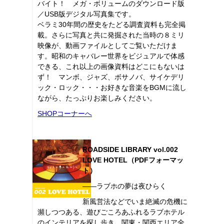
バイト！ メガ・ボリュームのダウンロード版
／USB版デジタル写真集です。
ベラミ30年間の歴史をたどる調査資料も完全掲
載。さらに写真と共に発掘された当時の８ミリ
映像が、動画ファイルとしてご覧いただけま
す。昭和のキャバレー世界をビジュアルで体感
できる、これ以上の画像資料はどこにもないは
ず！ マンボ、ジャズ、ボサノバ、サイケデリ
ック・ロック・・・お好きな音楽をBGMに流し
ながら、たっぷりお楽しみください。
SHOPコーナーへ
ROADSIDE LIBRARY vol.002
LOVE HOTEL（PDFフォーマッ
ト）
――ラブホの夢は夜ひらく
新風営法などでいま絶滅の危機に
瀕しつつある、遊びごころあふれるラブホテル
のインテリアを探し歩き、関東・関西エリア全