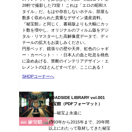
28軒で撮影した73室！ これは「エロの昭和ス
タイル」だ。もはや存在しないホテル、部屋も
数多く収められた貴重なデザイン遺産資料。
『秘宝館』と同じく、書籍版よりも大幅にカッ
ト数を増やし、オリジナルのフィルム版をデジ
タル・リマスターした高解像度データで、ディ
テールの拡大もお楽しみください。
円形ベッド、鏡張りの壁や天井、虹色のシャギ
ー・カーペット・・・日本人の血と吐息を桃色
に染めあげる、禁断のインテリアデザイン・エ
レメントのほとんどすべてが、ここにある！
SHOPコーナーへ
ROADSIDE LIBRARY vol.001
秘宝館（PDFフォーマット）
――秘宝よ永遠に
1993年から2015年まで、20年間
以上にわたって取材してきた秘宝