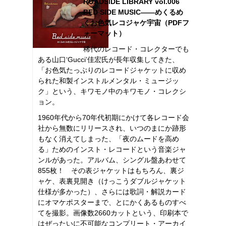
ROADSIDE LIBRARY vol.006
BED SIDE MUSIC――めくるめ
くお色気レコジャケ宇宙（PDFフ
ォーマット）
稀代のレコード・コレクターでも
ある山口‘Gucci’佳宏氏が長年収集してきた、
「お色気たっぷりのレコードジャケットに収め
られた和製インストルメンタル・ミュージッ
ク」という、キワモノ中のキワモノ・コレクシ
ョン。
1960年代から70年代初期にかけて各レコード会
社から無数にリリースされ、いつのまにか跡形
もなく消えてしまった、「夜のムードを高め
る」ためのインスト・レコードという音楽ジャ
ンルがあった。アルバム、シングル盤あわせて
855枚！ その表ジャケットはもちろん、裏ジ
ャケ、表裏見開き（けっこうダブルジャケット
仕様が多かった）、さらには歌詞・解説カード
にオマケポスターまで、とにかくあるものすべ
てを撮影。画像数2660カットという、印刷本で
はぜったいに不可能なコンプリート・アーカイ