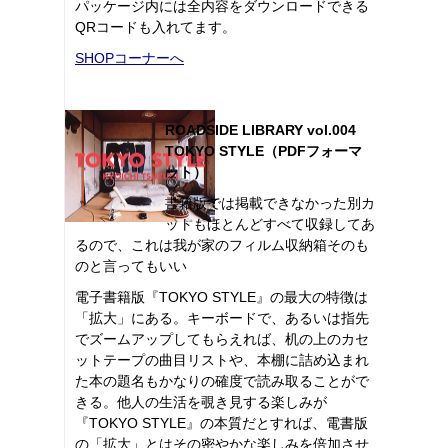
パッケージ内には全内容をダウンロードできる
QRコードも入れてます。
SHOPコーナーへ
ROADSIDE LIBRARY vol.004
TOKYO STYLE（PDFフォーマ
ット）
書籍版では掲載できなかった別カ
ットもほとんどすべて収録してあ
るので、これは我が家のフィルム収納箱そのも
のと言ってもいい
電子書籍版『TOKYO STYLE』の最大の特徴は
「拡大」にある。キーボードで、あるいは指先
でズームアップしてもらえれば、机の上のカセ
ットテープの曲目リストや、本棚に詰め込まれ
た本の題名もかなりの確度で読み取ることがで
きる。他人の生活を覗き見する楽しみが
『TOKYO STYLE』の本質だとすれば、電書版
の「拡大」とはその密やかな楽しみを倍加させ