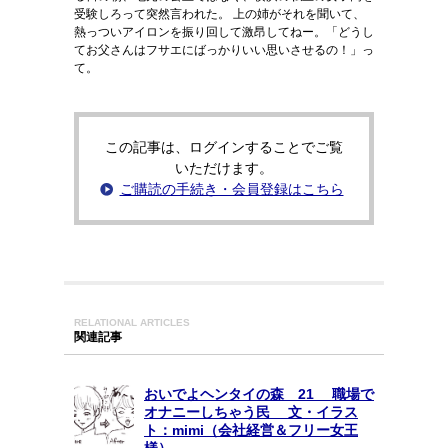
受験しろって突然言われた。 上の姉がそれを聞いて、
熱っついアイロンを振り回して激昂してねー。「どうし
てお父さんはフサエにばっかりいい思いさせるの！」っ
て。
この記事は、ログインすることでご覧
いただけます。
ご購読の手続き・会員登録はこちら
RELATIONAL ARTICLES
関連記事
おいでよヘンタイの森 21 職場で
オナニーしちゃう民 文・イラス
ト：mimi（会社経営＆フリー女王