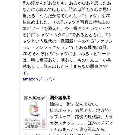
思い浮かんだあなたも、あるかなあと思ったあ
なたにも読んでほしい。読めば誰もが心に思い
当たる「なんだか捨てられないTシャツ」を70
枚集めました。そのTシャツと写真に持ち主の
エピソードを添えた、今一番おシャレでイケて
る(?)“Tシャツ・カタログ"であるとともに、Tシ
ャツという現代の〈戦闘服〉をめぐる“ファッシ
ョン・ノンフィクション"でもある最強の1冊。
70名それぞれのTシャツにまつわるエピソード
は、時に爆笑あり、涙あり、ものすんごーい共
感あり……読み出したら止まらない面白さで
す。
amazonジャパン
圏外編集者
編集に「術」なんてない。
珍スポット、独居老人、地方発ヒ
ップホップ、路傍の現代詩、カラ
オケスナック……。ほかのメディ
アとはまったく違う視点から、