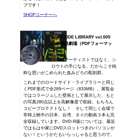
ブです！
SHOPコーナーへ
ROADSIDE LIBRARY vol.005
渋谷残酷劇場（PDFフォーマッ
ト）
プロのアーティストではなく、シ
ロウトの手になる、だからこそ純
粋な思いがこめられた血みどろの彫刻群。
これまでのロードサイド・ライブラリーと同じ
くPDF形式で全289ページ（833MB）。展覧会
ではコラージュした壁画として展示した、もと
の写真280点以上を高解像度で収録。もちろん
コピープロテクトなし！ そして同じく会場で
常時上映中の日本、台湾、タイの動画３本も完
全収録しています。DVD-R版については、最近
ではもはや家にDVDスロットつきのパソコンが
ない！というかたもいらっしゃると思うので、