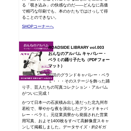
る「覗き込み」の快感なのだ――どんなに高価
で精巧な印刷でも、本のかたちではけっして得
ることのできない。
SHOPコーナーへ
ROADSIDE LIBRARY vol.003
おんなのアルバム キャバレー・
ベラミの踊り子たち（PDFフォー
マット）
伝説のグランドキャバレー・ベラ
ミ・・・そのステージを飾った踊
り子、芸人たちの写真コレクション・アルバム
がついに完成！
かつて日本一の石炭積み出し港だった北九州市
若松で、華やかな夜を演出したグランドキャバ
レー・ベラミ。元従業員寮から発掘された営業
用写真、およそ1400枚をすべて高解像度スキャ
ンして掲載しました。データサイズ・約2ギガ