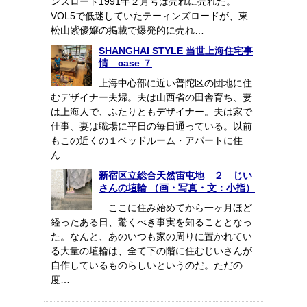
ンズロード1991年２月号は売れに売れた。
VOL5で低迷していたテーィンズロードが、東
松山紫優嬢の掲載で爆発的に売れ…
SHANGHAI STYLE 当世上海住宅事
情 case ７
上海中心部に近い普陀区の団地に住
むデザイナー夫婦。夫は山西省の田舎育ち、妻
は上海人で、ふたりともデザイナー。夫は家で
仕事、妻は職場に平日の毎日通っている。以前
もこの近くの１ベッドルーム・アパートに住
ん…
新宿区立総合天然宙屯地 ２ じい
さんの埴輪 （画・写真・文：小指）
ここに住み始めてから一ヶ月ほど
経ったある日、驚くべき事実を知ることとなっ
た。なんと、あのいつも家の周りに置かれてい
る大量の埴輪は、全て下の階に住むじいさんが
自作しているものらしいというのだ。ただの
度…