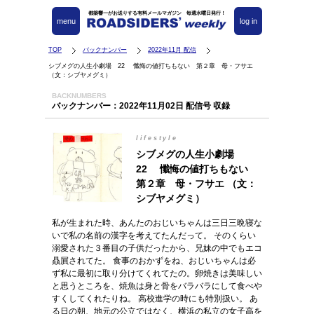
都築響一がお送りする有料メールマガジン 毎週水曜日発行！
menu
log in
TOP
バックナンバー
2022年11月 配信
シブメグの人生小劇場 22 懺悔の値打ちもない 第２章 母・フサエ
（文：シブヤメグミ）
BACKNUMBERS
バックナンバー：2022年11月02日 配信号 収録
lifestyle
シブメグの人生小劇場
22 懺悔の値打ちもない
第２章 母・フサエ （文：
シブヤメグミ）
私が生まれた時、あんたのおじいちゃんは三日三晩寝な
いで私の名前の漢字を考えてたんだって。 そのくらい
溺愛された３番目の子供だったから、兄妹の中でもエコ
贔屓されてた。 食事のおかずをね、おじいちゃんは必
ず私に最初に取り分けてくれてたの。卵焼きは美味しい
と思うところを、焼魚は身と骨をバラバラにして食べや
すくしてくれたりね。 高校進学の時にも特別扱い。 あ
る日の朝、地元の公立ではなく、横浜の私立の女子高を