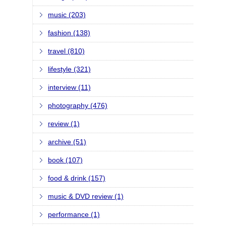
music (203)
fashion (138)
travel (810)
lifestyle (321)
interview (11)
photography (476)
review (1)
archive (51)
book (107)
food & drink (157)
music & DVD review (1)
performance (1)