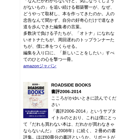
「なんだかわからないけど、気になってしょう
がないもの」を追い続ける都築響一が、なぜ、
どうやって取材し、本を作ってきたのか。人の
忠告なんて聞かず、自分の好奇心だけで道なき
道を歩んできた編集者の言葉。
多数決で負ける子たちが、「オトナ」になれな
いオトナたちが、周回遅れのトップランナーた
ちが、僕に本をつくらせる。
編集を入り口に、「新しいことをしたい」すべ
てのひとの心を撃つ一冊。
amazonジャパン
ROADSIDE BOOKS
書評2006-2014
こころがかゆいときに読んでくだ
さい
「書評2006-2014」というサブタ
イトルのとおり、これは僕にとっ
て『だれも買わない本は、だれかが買わなきゃ
ならないんだ』（2008年）に続く、２冊めの書
評集。ほぼ80冊分の書評というか、リポートが