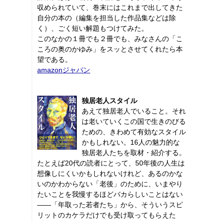
収められていて、巻末にはこれまで出してきた
自分の本の（編集を担当した作品集などは除
く）、ごく短い解題もつけてみた。
このなかの１冊でも２冊でも、みなさんの「こ
ころの奥のかゆみ」をスッとさせてくれたら本
望である。
amazonジャパン
独居老人スタイル
あえて独居老人でいること。それ
は老いていくこの国で生きのびる
ための、きわめて有効なスタイル
かもしれない。16人の魅力的な
独居老人たちを取材・紹介する。
たとえば20代の読者にとって、50年後の人生は
想像しにくいかもしれないけれど、あるのかな
いのかわからない「老後」のために、いまやり
たいことを我慢するほどバカらしいことはない
――「年取った若者たち」から、そういうスピ
リットのカケラだけでも受け取ってもらえた