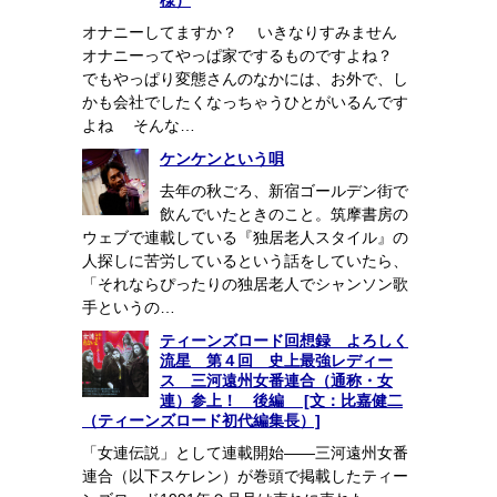
様）
オナニーしてますか？ いきなりすみません
オナニーってやっぱ家でするものですよね？
でもやっぱり変態さんのなかには、お外で、し
かも会社でしたくなっちゃうひとがいるんです
よね そんな…
ケンケンという唄
去年の秋ごろ、新宿ゴールデン街で
飲んでいたときのこと。筑摩書房の
ウェブで連載している『独居老人スタイル』の
人探しに苦労しているという話をしていたら、
「それならぴったりの独居老人でシャンソン歌
手というの…
ティーンズロード回想録 よろしく
流星 第４回 史上最強レディー
ス 三河遠州女番連合（通称・女
連）参上！ 後編 [文：比嘉健二
（ティーンズロード初代編集長）]
「女連伝説」として連載開始――三河遠州女番
連合（以下スケレン）が巻頭で掲載したティー