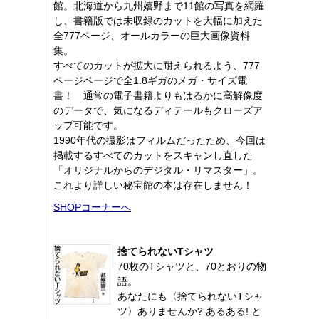
館。北海道から九州嬉野まで11館の写真を網羅
し、書籍版では未収録のカットを大幅に加えた
全777ページ、オールカラーの巨大画像資料
集。
すべてのカットが拡大に耐えられるよう、777
ページページで全1.8ギガのメガ・サイズ電
書！ 通常の電子書籍よりもはるかに高解像度
のデータで、気になるディテールもクローズア
ップ可能です。
1990年代の撮影はフィルムだったため、今回は
掲載するすべてのカットをスキャンし直した
「オリジナルからのデジタル・リマスター」。
これより詳しい秘宝館の本は存在しません！
SHOPコーナーへ
捨てられないTシャツ
70枚のTシャツと、70とおりの物
語。
あなたにも〈捨てられないTシャ
ツ〉ありませんか? あるある! と