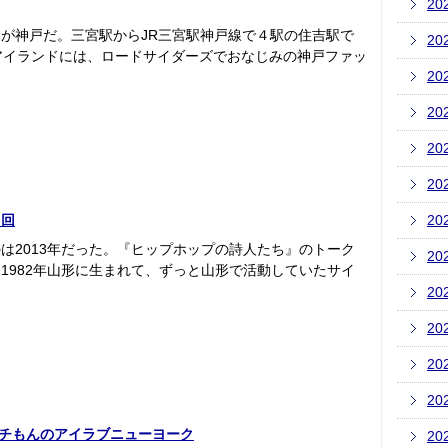
20
が神戸だ。三宮駅からJR三宮駅神戸線で４駅の住吉駅で
20
アイランドには、ロードサイダーズでおなじみの神戸ファッ
20
20
20
20
１回
20
は2013年だった。『ヒップホップの詩人たち』のトーク
20
1982年山形に生まれて、ずっと山形で活動していたサイ
20
20
20
20
パチもんのアイラブニューヨーク
20