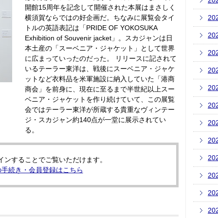
20
開館15周年を記念して開催された本展はまさしく
横須賀ならではの好企画だ。ちなみに展覧会タイ
20
トルの英語表記は「PRIDE OF YOKOSUKA
20
Exhibition of Souvenir jacket」。スカジャンは日
本土産の「スーベニア・ジャケット」として世界
20
に広まっていったのだった。 リリースに記されて
いるテーラー東洋は、戦後にスーベニア・ジャケ
20
ットなど衣料品を米軍施設に納入していた「港商
20
商会」を前身に、現在に至るまで半世紀以上スー
ベニア・ジャケットを作り続けていて、この展覧
20
会ではテーラー東洋が所蔵する貴重なヴィンテー
ジ・スカジャン約140点が一堂に展示されてい
20
る。
20
20
インすることでご覧いただけます。
の手続き・会員登録はこちら
20
20
20