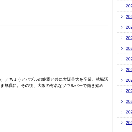
20
20
20
20
20
20
20
務）／ちょうどバブルの終焉と共に大阪芸大を卒業、就職活
20
まま無職に。その後、大阪の有名なソウルバーで働き始め
20
20
20
20