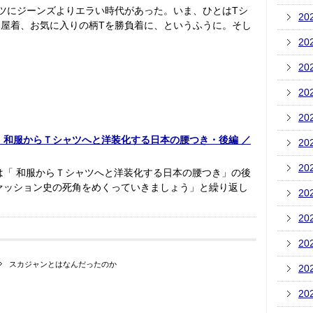
ツにジーンズよりエラい時代があった。いま、ひとはTシ
20
屋着、お気に入りの柄Tを勝負着に、というふうに。そし
20
20
20
20
和服からＴシャツへと洋装化する日本の腰つき・後編 ／
20
20
は「 和服からＴシャツへと洋装化する日本の腰つき」の後
ァッション史の死角をめくっていきましょう」と繰り返し
20
20
20
スカジャンとはなんだったのか
20
20