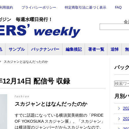
利用規約
プライバシーポリシー
特定商取引法に基づく表示
FAQ
ガジン 毎週水曜日発行！
会
込
サンプル
バックナンバー
編集後記
著者一覧
追悼
無
スカジャンとはなんだったのか
バッ
12月14日 配信号 収録
月別
fashion
スカジャンとはなんだったのか
20
すでに話題になっている横須賀美術館の「PRIDE
20
OF YOKOSUKA スカジャン展」。「スカジャン」
は横須賀のジャンパーだからスカジャンなので、