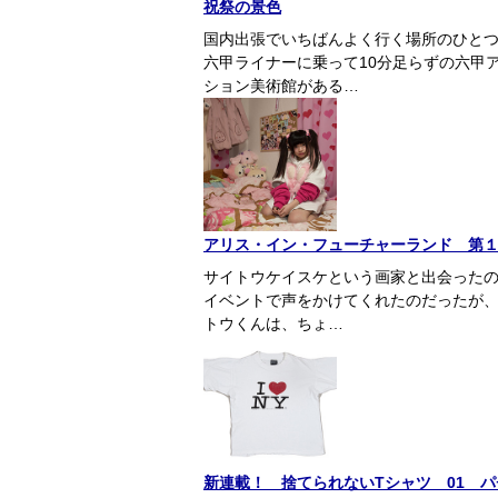
祝祭の景色
国内出張でいちばんよく行く場所のひとつ
六甲ライナーに乗って10分足らずの六甲
ション美術館がある…
アリス・イン・フューチャーランド 第
サイトウケイスケという画家と出会ったの
イベントで声をかけてくれたのだったが、
トウくんは、ちょ…
新連載！ 捨てられないTシャツ 01 