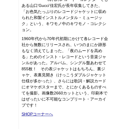
ある山口‘Gucci’佳宏氏が長年収集してきた、
「お色気たっぷりのレコードジャケットに収め
られた和製インストルメンタル・ミュージッ
ク」という、キワモノ中のキワモノ・コレクシ
ョン。
1960年代から70年代初期にかけて各レコード会
社から無数にリリースされ、いつのまにか跡形
もなく消えてしまった、「夜のムードを高め
る」ためのインスト・レコードという音楽ジャ
ンルがあった。アルバム、シングル盤あわせて
855枚！ その表ジャケットはもちろん、裏ジ
ャケ、表裏見開き（けっこうダブルジャケット
仕様が多かった）、さらには歌詞・解説カード
にオマケポスターまで、とにかくあるものすべ
てを撮影。画像数2660カットという、印刷本で
はぜったいに不可能なコンプリート・アーカイ
ブです！
SHOPコーナーへ