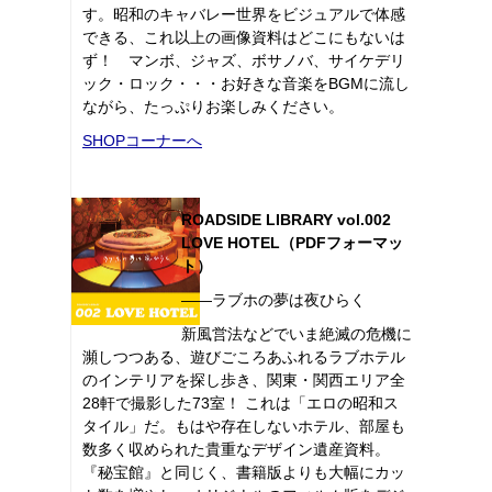
す。昭和のキャバレー世界をビジュアルで体感
できる、これ以上の画像資料はどこにもないは
ず！ マンボ、ジャズ、ボサノバ、サイケデリ
ック・ロック・・・お好きな音楽をBGMに流し
ながら、たっぷりお楽しみください。
SHOPコーナーへ
ROADSIDE LIBRARY vol.002
LOVE HOTEL（PDFフォーマッ
ト）
――ラブホの夢は夜ひらく
新風営法などでいま絶滅の危機に
瀕しつつある、遊びごころあふれるラブホテル
のインテリアを探し歩き、関東・関西エリア全
28軒で撮影した73室！ これは「エロの昭和ス
タイル」だ。もはや存在しないホテル、部屋も
数多く収められた貴重なデザイン遺産資料。
『秘宝館』と同じく、書籍版よりも大幅にカッ