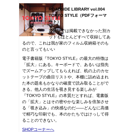
ROADSIDE LIBRARY vol.004
TOKYO STYLE（PDFフォーマ
ット）
書籍版では掲載できなかった別カ
ットもほとんどすべて収録してあ
るので、これは我が家のフィルム収納箱そのも
のと言ってもいい
電子書籍版『TOKYO STYLE』の最大の特徴は
「拡大」にある。キーボードで、あるいは指先
でズームアップしてもらえれば、机の上のカセ
ットテープの曲目リストや、本棚に詰め込まれ
た本の題名もかなりの確度で読み取ることがで
きる。他人の生活を覗き見する楽しみが
『TOKYO STYLE』の本質だとすれば、電書版
の「拡大」とはその密やかな楽しみを倍加させ
る「覗き込み」の快感なのだ――どんなに高価
で精巧な印刷でも、本のかたちではけっして得
ることのできない。
SHOPコーナーへ