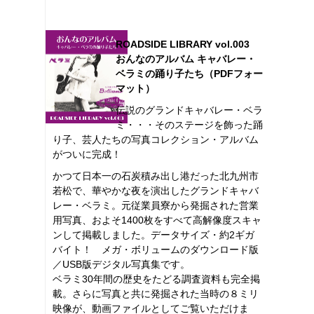
ROADSIDE LIBRARY vol.003
おんなのアルバム キャバレー・
ベラミの踊り子たち（PDFフォー
マット）
伝説のグランドキャバレー・ベラ
ミ・・・そのステージを飾った踊
り子、芸人たちの写真コレクション・アルバム
がついに完成！
かつて日本一の石炭積み出し港だった北九州市
若松で、華やかな夜を演出したグランドキャバ
レー・ベラミ。元従業員寮から発掘された営業
用写真、およそ1400枚をすべて高解像度スキャ
ンして掲載しました。データサイズ・約2ギガ
バイト！ メガ・ボリュームのダウンロード版
／USB版デジタル写真集です。
ベラミ30年間の歴史をたどる調査資料も完全掲
載。さらに写真と共に発掘された当時の８ミリ
映像が、動画ファイルとしてご覧いただけま