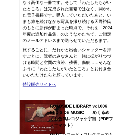
なり高価な一冊です。そして『わたしたちがい
たところ』は完成された書籍ではなく、開かれ
た電子書籍です。購入していただいたあと、い
まも旅を続けながら写真を撮り続ける天野裕氏
のもとに新作が貯まった時点で、それを「2024
年度の追加作品集」のようなかたちで、ご指定
のメールアドレスまで送らせていただきます。
旅するごとに、だれかと出会いシャッターを押
すごとに、読者のみなさんと一緒に拡がりつづ
ける時間と空間の痕跡、残香、傷痕……そんな
ふうに『わたしたちがいたところ』とお付き合
いいただけたらと願っています。
特設販売サイトへ
ROADSIDE LIBRARY vol.006
BED SIDE MUSIC――めくるめ
くお色気レコジャケ宇宙（PDFフ
ォーマット）
稀代のレコード・コレクターでも