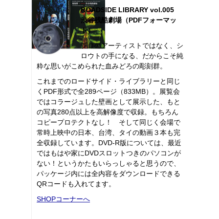
ROADSIDE LIBRARY vol.005
渋谷残酷劇場（PDFフォーマッ
ト）
プロのアーティストではなく、シ
ロウトの手になる、だからこそ純
粋な思いがこめられた血みどろの彫刻群。
これまでのロードサイド・ライブラリーと同じ
くPDF形式で全289ページ（833MB）。展覧会
ではコラージュした壁画として展示した、もと
の写真280点以上を高解像度で収録。もちろん
コピープロテクトなし！ そして同じく会場で
常時上映中の日本、台湾、タイの動画３本も完
全収録しています。DVD-R版については、最近
ではもはや家にDVDスロットつきのパソコンが
ない！というかたもいらっしゃると思うので、
パッケージ内には全内容をダウンロードできる
QRコードも入れてます。
SHOPコーナーへ