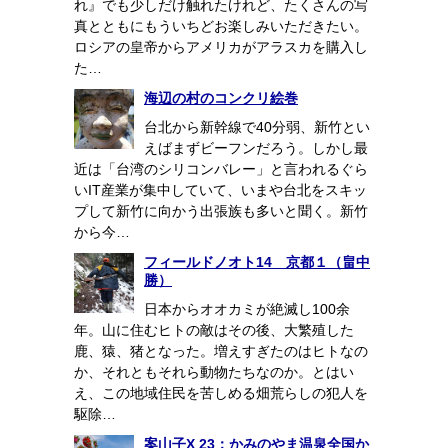
れ』でも少しだけ触れたけれど、たくさんの写
真とともにもういちどお楽しみいただきたい。
ロシアの皇帝からアメリカがアラスカを購入し
た…
海辺の村のコンクリ絵巻
台北から新幹線で40分弱、新竹とい
えばまずビーフンだろう。しかし最
近は「台湾のシリコンバレー」と言われるぐら
いIT産業が集中していて、いまや台北をスキッ
プして新竹に向かう出張族も多いと聞く。新竹
から今…
フィールドノオト14 京都１（畠中
勝）
日本からオオカミが絶滅し100余
年。山に住むヒトの敵はその後、大繁殖した
鹿、猿、猪となった。増えすぎたのはヒトなの
か、それともそれら動物たちなのか。とはい
え、この地域住民を苦しめる畑荒らしの犯人を
駆除…
案山子X 23：かみのやま温泉全国か