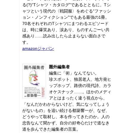
る(?)“Tシャツ・カタログ"であるとともに、Tシ
ャツという現代の〈戦闘服〉をめぐる“ファッシ
ョン・ノンフィクション"でもある最強の1冊。
70名それぞれのTシャツにまつわるエピソード
は、時に爆笑あり、涙あり、ものすんごーい共
感あり……読み出したら止まらない面白さで
す。
amazonジャパン
圏外編集者
編集に「術」なんてない。
珍スポット、独居老人、地方発ヒ
ップホップ、路傍の現代詩、カラ
オケスナック……。ほかのメディ
アとはまったく違う視点から、
「なんだかわからないけど、気になってしょう
がないもの」を追い続ける都築響一が、なぜ、
どうやって取材し、本を作ってきたのか。人の
忠告なんて聞かず、自分の好奇心だけで道なき
道を歩んできた編集者の言葉。