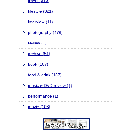
travel (810)
lifestyle (321)
interview (11)
photography (476)
review (1)
archive (51)
book (107)
food & drink (157)
music & DVD review (1)
performance (1)
movie (108)