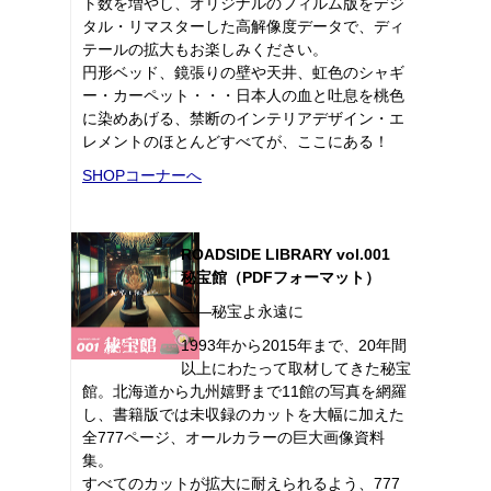
ト数を増やし、オリジナルのフィルム版をデジ
タル・リマスターした高解像度データで、ディ
テールの拡大もお楽しみください。
円形ベッド、鏡張りの壁や天井、虹色のシャギ
ー・カーペット・・・日本人の血と吐息を桃色
に染めあげる、禁断のインテリアデザイン・エ
レメントのほとんどすべてが、ここにある！
SHOPコーナーへ
ROADSIDE LIBRARY vol.001
秘宝館（PDFフォーマット）
――秘宝よ永遠に
1993年から2015年まで、20年間
以上にわたって取材してきた秘宝
館。北海道から九州嬉野まで11館の写真を網羅
し、書籍版では未収録のカットを大幅に加えた
全777ページ、オールカラーの巨大画像資料
集。
すべてのカットが拡大に耐えられるよう、777