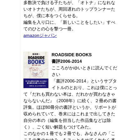
多数決で負ける子たちが、「オトナ」になれな
いオトナたちが、周回遅れのトップランナーた
ちが、僕に本をつくらせる。
編集を入り口に、「新しいことをしたい」すべ
てのひとの心を撃つ一冊。
amazonジャパン
ROADSIDE BOOKS
書評2006-2014
こころがかゆいときに読んでくだ
さい
「書評2006-2014」というサブタ
イトルのとおり、これは僕にとっ
て『だれも買わない本は、だれかが買わなきゃ
ならないんだ』（2008年）に続く、２冊めの書
評集。ほぼ80冊分の書評というか、リポートが
収められていて、巻末にはこれまで出してきた
自分の本の（編集を担当した作品集などは除
く）、ごく短い解題もつけてみた。
このなかの１冊でも２冊でも、みなさんの「こ
ころの奥のかゆみ」をスッとさせてくれたら本