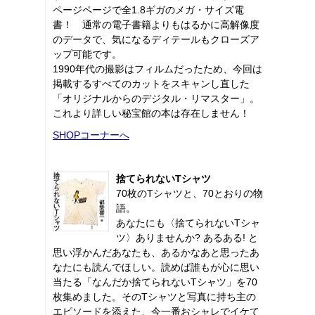
ページページで全1.8ギガのメガ・サイズ電
書！ 通常の電子書籍よりもはるかに高解像度
のデータで、気になるディテールもクローズア
ップ可能です。
1990年代の撮影はフィルムだったため、今回は
掲載するすべてのカットをスキャンし直した
「オリジナルからのデジタル・リマスター」。
これより詳しい秘宝館の本は存在しません！
SHOPコーナーへ
捨てられないTシャツ
70枚のTシャツと、70とおりの物
語。
あなたにも〈捨てられないTシャ
ツ〉ありませんか? あるある! と
思い浮かんだあなたも、あるかなあと思ったあ
なたにも読んでほしい。読めば誰もが心に思い
当たる「なんだか捨てられないTシャツ」を70
枚集めました。そのTシャツと写真に持ち主の
エピソードを添えた、今一番おシャレでイケて