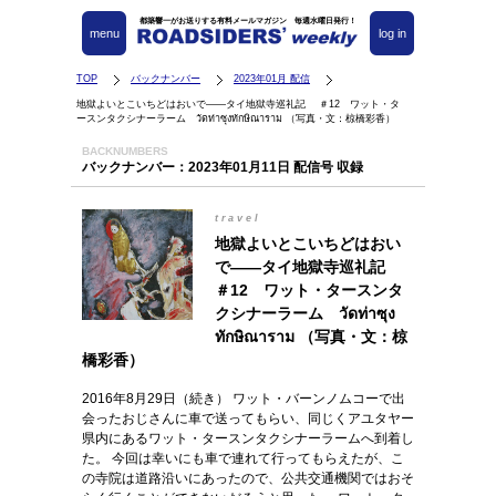
都築響一がお送りする有料メールマガジン 毎週水曜日発行！
menu
log in
TOP
バックナンバー
2023年01月 配信
地獄よいとこいちどはおいで――タイ地獄寺巡礼記 ＃12 ワット・タ
ースンタクシナーラーム วัดท่าซุงทักษิณาราม （写真・文：椋橋彩香）
BACKNUMBERS
バックナンバー：2023年01月11日 配信号 収録
travel
地獄よいとこいちどはおい
で――タイ地獄寺巡礼記
＃12 ワット・タースンタ
クシナーラーム วัดท่าซุง
ทักษิณาราม （写真・文：椋
橋彩香）
2016年8月29日（続き） ワット・バーンノムコーで出
会ったおじさんに車で送ってもらい、同じくアユタヤー
県内にあるワット・タースンタクシナーラームへ到着し
た。 今回は幸いにも車で連れて行ってもらえたが、こ
の寺院は道路沿いにあったので、公共交通機関ではおそ