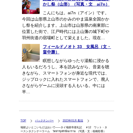
かし祭（山形）（写真・文 ai7n）
こんにちは。ai7n（アイン）です。
今回は山形県上山市のかみのやま温泉全国かか
し祭を紹介します。上山市は山形県の南東部に
位置した街で、江戸時代には上山藩の城下町や
羽州街道の宿場町として栄えました。現在…
フィールドノオト 33 女風呂（文・
畠中勝）
瞑想しながらゆったり湯船に浸かる
人もいるだろうし、本を読みながら、音楽を聴
きながら、スマートフォンが身近な現代では、
ジップロックに入れたスマートフォンで、廃人
さながらゲームに没頭する人もいる。中には
半…
TOP
バックナンバー
2023年01月 配信
地獄よいとこいちどはおいで――タイ地獄寺巡礼記 ＃12 ワット・タ
ースンタクシナーラーム วัดท่าซุงทักษิณาราม （写真・文：椋橋彩香）