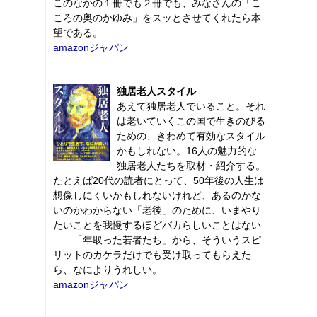
このなかの１冊でも２冊でも、みなさんの「こ
ころの奥のかゆみ」をスッとさせてくれたら本
望である。
amazonジャパン
独居老人スタイル
あえて独居老人でいること。それ
は老いていくこの国で生きのびる
ための、きわめて有効なスタイル
かもしれない。16人の魅力的な
独居老人たちを取材・紹介する。
たとえば20代の読者にとって、50年後の人生は
想像しにくいかもしれないけれど、あるのかな
いのかわからない「老後」のために、いまやり
たいことを我慢するほどバカらしいことはない
――「年取った若者たち」から、そういうスピ
リットのカケラだけでも受け取ってもらえた
ら、なによりうれしい。
amazonジャパン