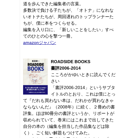
道を歩んできた編集者の言葉。
多数決で負ける子たちが、「オトナ」になれな
いオトナたちが、周回遅れのトップランナーた
ちが、僕に本をつくらせる。
編集を入り口に、「新しいことをしたい」すべ
てのひとの心を撃つ一冊。
amazonジャパン
ROADSIDE BOOKS
書評2006-2014
こころがかゆいときに読んでくだ
さい
「書評2006-2014」というサブタ
イトルのとおり、これは僕にとっ
て『だれも買わない本は、だれかが買わなきゃ
ならないんだ』（2008年）に続く、２冊めの書
評集。ほぼ80冊分の書評というか、リポートが
収められていて、巻末にはこれまで出してきた
自分の本の（編集を担当した作品集などは除
く）、ごく短い解題もつけてみた。