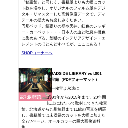
『秘宝館』と同じく、書籍版よりも大幅にカッ
ト数を増やし、オリジナルのフィルム版をデジ
タル・リマスターした高解像度データで、ディ
テールの拡大もお楽しみください。
円形ベッド、鏡張りの壁や天井、虹色のシャギ
ー・カーペット・・・日本人の血と吐息を桃色
に染めあげる、禁断のインテリアデザイン・エ
レメントのほとんどすべてが、ここにある！
SHOPコーナーへ
ROADSIDE LIBRARY vol.001
秘宝館（PDFフォーマット）
――秘宝よ永遠に
1993年から2015年まで、20年間
以上にわたって取材してきた秘宝
館。北海道から九州嬉野まで11館の写真を網羅
し、書籍版では未収録のカットを大幅に加えた
全777ページ、オールカラーの巨大画像資料
集。