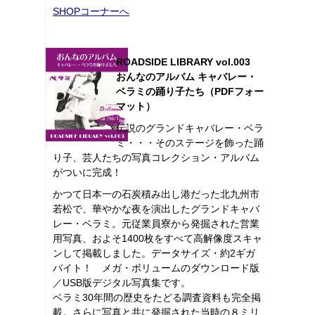
SHOPコーナーへ
ROADSIDE LIBRARY vol.003
おんなのアルバム キャバレー・
ベラミの踊り子たち（PDFフォー
マット）
伝説のグランドキャバレー・ベラ
ミ・・・そのステージを飾った踊
り子、芸人たちの写真コレクション・アルバム
がついに完成！
かつて日本一の石炭積み出し港だった北九州市
若松で、華やかな夜を演出したグランドキャバ
レー・ベラミ。元従業員寮から発掘された営業
用写真、およそ1400枚をすべて高解像度スキャ
ンして掲載しました。データサイズ・約2ギガ
バイト！ メガ・ボリュームのダウンロード版
／USB版デジタル写真集です。
ベラミ30年間の歴史をたどる調査資料も完全掲
載。さらに写真と共に発掘された当時の８ミリ