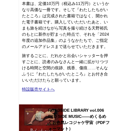
本書は、定価10万円（税込み11万円）というか
なり高価な一冊です。そして『わたしたちがい
たところ』は完成された書籍ではなく、開かれ
た電子書籍です。購入していただいたあと、い
まも旅を続けながら写真を撮り続ける天野裕氏
のもとに新作が貯まった時点で、それを「2024
年度の追加作品集」のようなかたちで、ご指定
のメールアドレスまで送らせていただきます。
旅するごとに、だれかと出会いシャッターを押
すごとに、読者のみなさんと一緒に拡がりつづ
ける時間と空間の痕跡、残香、傷痕……そんな
ふうに『わたしたちがいたところ』とお付き合
いいただけたらと願っています。
特設販売サイトへ
ROADSIDE LIBRARY vol.006
BED SIDE MUSIC――めくるめ
くお色気レコジャケ宇宙（PDFフ
ォーマット）