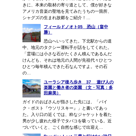
きに、本来の取材の寄り道として、僕が好きな
アメリカ音楽の聖地を見てみたうちの一箇所、
シャグズの生まれ故郷をご紹介！…
フィールドノオト05 恐山（畠中
勝）
恐山へいってきた。下北駅からの道
中、地元のタクシー運転手が話をしてくれた。
「霊場には小さな石がたくさん積んであるんだ
けんども、それは地元の人間が先祖代々ひとつ
ひとつ毎年積んできた石なんですよ。その石
の…
ユーラシア後ろ歩き 37 遊び人の
楽園と働き者の楽園 （文・写真：多
田麻美）
ガイドのおばさんが指さした先には、「バイ
ク・ポスト『ウソリスキー』」と書いてあっ
た。入り口の近くでは、粋なジャケットを着た
男が少し疲れた様子でタバコを吸っている。近
づいていくと、ごく自然な感じで出迎え…