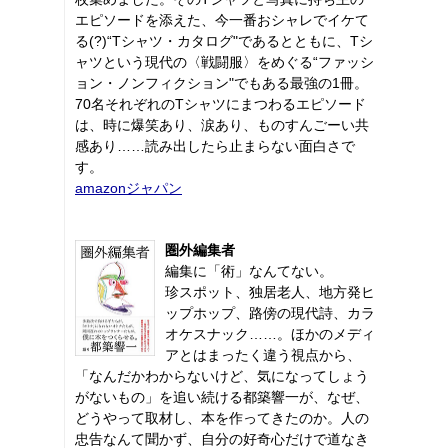
エピソードを添えた、今一番おシャレでイケて
る(?)“Tシャツ・カタログ"であるとともに、Tシ
ャツという現代の〈戦闘服〉をめぐる“ファッシ
ョン・ノンフィクション"でもある最強の1冊。
70名それぞれのTシャツにまつわるエピソード
は、時に爆笑あり、涙あり、ものすんごーい共
感あり……読み出したら止まらない面白さで
す。
amazonジャパン
圏外編集者
編集に「術」なんてない。
珍スポット、独居老人、地方発ヒ
ップホップ、路傍の現代詩、カラ
オケスナック……。ほかのメディ
アとはまったく違う視点から、
「なんだかわからないけど、気になってしょう
がないもの」を追い続ける都築響一が、なぜ、
どうやって取材し、本を作ってきたのか。人の
忠告なんて聞かず、自分の好奇心だけで道なき