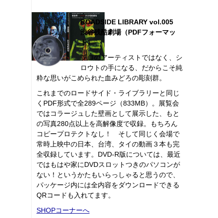
ROADSIDE LIBRARY vol.005
渋谷残酷劇場（PDFフォーマッ
ト）
プロのアーティストではなく、シ
ロウトの手になる、だからこそ純
粋な思いがこめられた血みどろの彫刻群。
これまでのロードサイド・ライブラリーと同じ
くPDF形式で全289ページ（833MB）。展覧会
ではコラージュした壁画として展示した、もと
の写真280点以上を高解像度で収録。もちろん
コピープロテクトなし！ そして同じく会場で
常時上映中の日本、台湾、タイの動画３本も完
全収録しています。DVD-R版については、最近
ではもはや家にDVDスロットつきのパソコンが
ない！というかたもいらっしゃると思うので、
パッケージ内には全内容をダウンロードできる
QRコードも入れてます。
SHOPコーナーへ