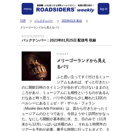
都築響一がお送りする有料メールマガジン 毎週水曜日発行！
menu
log in
TOP
バックナンバー
2023年01月 配信
メリーゴーランドから見えるパリ
BACKNUMBERS
バックナンバー：2023年01月25日 配信号 収録
travel
メリーゴーランドから見え
るパリ
ふと思い立ってすぐ行けるミュー
ジアムもあれば、ずっと行きたい
のに開館日時のタイミングが合わずに行けないままのと
ころがあり、ミュージアムにも相性というものがあるん
だなあと時々思う。パリ中心部から少し離れた12区の
ベルシーにあるミュゼ・デ・ザール・フォラン
（Musée des Arts Forains）は、昔から行きたかったミ
ュージアムのひとつであり、今回ようやく訪問がかなっ
た。なにしろ開館が基本的に水、土、日のみで（11月
末から12月いっぱいは水曜のみ）、それも１時間半の
ツアーを予約が必要。勝手な時間に行ってもダメで、３