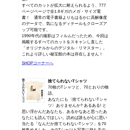
すべてのカットが拡大に耐えられるよう、777
ページページで全1.8ギガのメガ・サイズ電
書！ 通常の電子書籍よりもはるかに高解像度
のデータで、気になるディテールもクローズア
ップ可能です。
1990年代の撮影はフィルムだったため、今回は
掲載するすべてのカットをスキャンし直した
「オリジナルからのデジタル・リマスター」。
これより詳しい秘宝館の本は存在しません！
SHOPコーナーへ
捨てられないTシャツ
70枚のTシャツと、70とおりの物
語。
あなたにも〈捨てられないTシャ
ツ〉ありませんか? あるある! と
思い浮かんだあなたも、あるかなあと思ったあ
なたにも読んでほしい。読めば誰もが心に思い
当たる「なんだか捨てられないTシャツ」を70
枚集めました。そのTシャツと写真に持ち主の