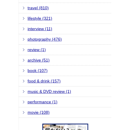
travel (810)
lifestyle (321)
interview (11)
photography (476)
review (1)
archive (51)
book (107)
food & drink (157)
music & DVD review (1)
performance (1)
movie (108)