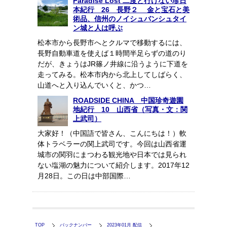
Paradise Lost 二度と行けない珍日
本紀行 26 長野２ 金と宝石と美
術品、信州のノイシュバンシュタイ
ン城と人は呼ぶ
松本市から長野市へとクルマで移動するには、
長野自動車道を使えば１時間半足らずの道のり
だが、きょうはJR篠ノ井線に沿うように下道を
走ってみる。松本市内から北上してしばらく、
山道へと入り込んでいくと、かつ…
ROADSIDE CHINA 中国珍奇遊園
地紀行 10 山西省（写真・文：関
上武司）
大家好！（中国語で皆さん、こんにちは！）軟
体トラベラーの関上武司です。今回は山西省運
城市の関羽にまつわる観光地や日本では見られ
ない塩湖の魅力について紹介します。2017年12
月28日。この日は中部国際…
TOP
バックナンバー
2023年01月 配信