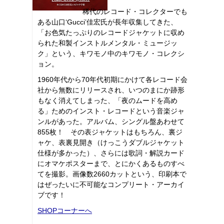
稀代のレコード・コレクターでも
ある山口‘Gucci’佳宏氏が長年収集してきた、
「お色気たっぷりのレコードジャケットに収め
られた和製インストルメンタル・ミュージッ
ク」という、キワモノ中のキワモノ・コレクシ
ョン。
1960年代から70年代初期にかけて各レコード会
社から無数にリリースされ、いつのまにか跡形
もなく消えてしまった、「夜のムードを高め
る」ためのインスト・レコードという音楽ジャ
ンルがあった。アルバム、シングル盤あわせて
855枚！ その表ジャケットはもちろん、裏ジ
ャケ、表裏見開き（けっこうダブルジャケット
仕様が多かった）、さらには歌詞・解説カード
にオマケポスターまで、とにかくあるものすべ
てを撮影。画像数2660カットという、印刷本で
はぜったいに不可能なコンプリート・アーカイ
ブです！
SHOPコーナーへ