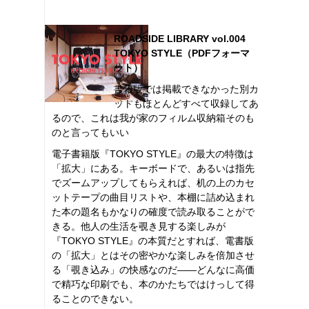
ROADSIDE LIBRARY vol.004
TOKYO STYLE（PDFフォーマ
ット）
書籍版では掲載できなかった別カ
ットもほとんどすべて収録してあ
るので、これは我が家のフィルム収納箱そのも
のと言ってもいい
電子書籍版『TOKYO STYLE』の最大の特徴は
「拡大」にある。キーボードで、あるいは指先
でズームアップしてもらえれば、机の上のカセ
ットテープの曲目リストや、本棚に詰め込まれ
た本の題名もかなりの確度で読み取ることがで
きる。他人の生活を覗き見する楽しみが
『TOKYO STYLE』の本質だとすれば、電書版
の「拡大」とはその密やかな楽しみを倍加させ
る「覗き込み」の快感なのだ――どんなに高価
で精巧な印刷でも、本のかたちではけっして得
ることのできない。