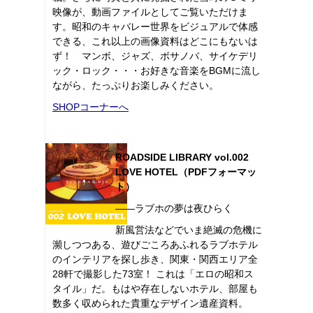
映像が、動画ファイルとしてご覧いただけま
す。昭和のキャバレー世界をビジュアルで体感
できる、これ以上の画像資料はどこにもないは
ず！ マンボ、ジャズ、ボサノバ、サイケデリ
ック・ロック・・・お好きな音楽をBGMに流し
ながら、たっぷりお楽しみください。
SHOPコーナーへ
ROADSIDE LIBRARY vol.002
LOVE HOTEL（PDFフォーマッ
ト）
――ラブホの夢は夜ひらく
新風営法などでいま絶滅の危機に
瀕しつつある、遊びごころあふれるラブホテル
のインテリアを探し歩き、関東・関西エリア全
28軒で撮影した73室！ これは「エロの昭和ス
タイル」だ。もはや存在しないホテル、部屋も
数多く収められた貴重なデザイン遺産資料。