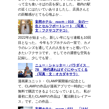
って立ち食いそばの店を探しました。 都内の駅
の近くにはたいていありましたし、店員さんと
の距離感がとても心地よか…
妄想ホテル rooｍ：010 女の一
生とセルフポートレート （写真・
文：フクサコアヤコ）
2022年が始まった。新しい年になり連載も10回
目となった。 今年もラブホテルの一室で、カメ
ラのレンズを通して人の人生をそっと覗いてい
きたいフクサコです。 そしてその濃密な空気を
記録し、少しでも皆…
ニュー・シャッター・パラダイス
78 時代遅れはすぐにやってくる
（写真・文：オカダキサラ）
漫画家ユニット・ CLAMP展開催の記念とし
て、CLAMPの作品が漫画アプリで一時的に一部
無料で購読できるようになっていました。 私が
最初に見たCLAMPの作品は「魔法騎士レイアー
ス」です。この作品…
妄想ホテル room：021 「はだ