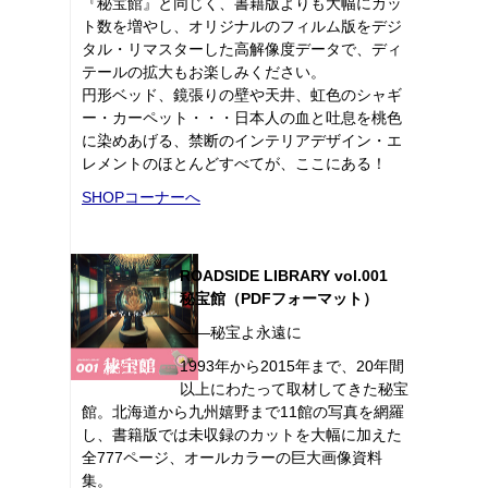
『秘宝館』と同じく、書籍版よりも大幅にカッ
ト数を増やし、オリジナルのフィルム版をデジ
タル・リマスターした高解像度データで、ディ
テールの拡大もお楽しみください。
円形ベッド、鏡張りの壁や天井、虹色のシャギ
ー・カーペット・・・日本人の血と吐息を桃色
に染めあげる、禁断のインテリアデザイン・エ
レメントのほとんどすべてが、ここにある！
SHOPコーナーへ
ROADSIDE LIBRARY vol.001
秘宝館（PDFフォーマット）
――秘宝よ永遠に
1993年から2015年まで、20年間
以上にわたって取材してきた秘宝
館。北海道から九州嬉野まで11館の写真を網羅
し、書籍版では未収録のカットを大幅に加えた
全777ページ、オールカラーの巨大画像資料
集。