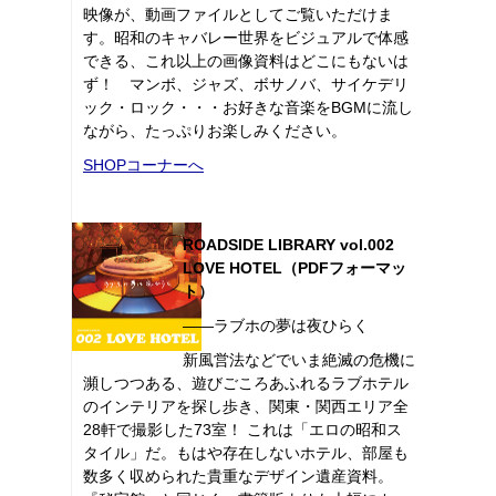
映像が、動画ファイルとしてご覧いただけま
す。昭和のキャバレー世界をビジュアルで体感
できる、これ以上の画像資料はどこにもないは
ず！ マンボ、ジャズ、ボサノバ、サイケデリ
ック・ロック・・・お好きな音楽をBGMに流し
ながら、たっぷりお楽しみください。
SHOPコーナーへ
ROADSIDE LIBRARY vol.002
LOVE HOTEL（PDFフォーマッ
ト）
――ラブホの夢は夜ひらく
新風営法などでいま絶滅の危機に
瀕しつつある、遊びごころあふれるラブホテル
のインテリアを探し歩き、関東・関西エリア全
28軒で撮影した73室！ これは「エロの昭和ス
タイル」だ。もはや存在しないホテル、部屋も
数多く収められた貴重なデザイン遺産資料。