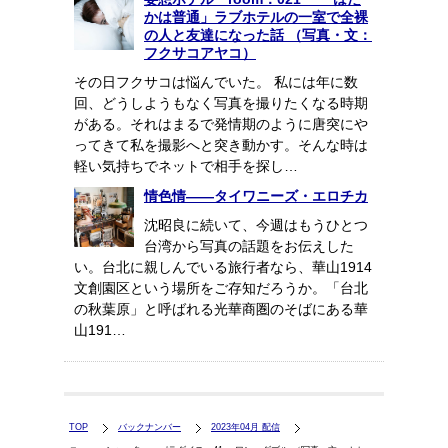
かは普通」ラブホテルの一室で全裸
の人と友達になった話 （写真・文：
フクサコアヤコ）
その日フクサコは悩んでいた。 私には年に数
回、どうしようもなく写真を撮りたくなる時期
がある。それはまるで発情期のように唐突にや
ってきて私を撮影へと突き動かす。そんな時は
軽い気持ちでネットで相手を探し…
情色情――タイワニーズ・エロチカ
沈昭良に続いて、今週はもうひとつ
台湾から写真の話題をお伝えした
い。台北に親しんでいる旅行者なら、華山1914
文創園区という場所をご存知だろうか。「台北
の秋葉原」と呼ばれる光華商圏のそばにある華
山191…
TOP
バックナンバー
2023年04月 配信