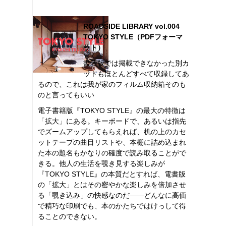
ROADSIDE LIBRARY vol.004
TOKYO STYLE（PDFフォーマ
ット）
書籍版では掲載できなかった別カ
ットもほとんどすべて収録してあ
るので、これは我が家のフィルム収納箱そのも
のと言ってもいい
電子書籍版『TOKYO STYLE』の最大の特徴は
「拡大」にある。キーボードで、あるいは指先
でズームアップしてもらえれば、机の上のカセ
ットテープの曲目リストや、本棚に詰め込まれ
た本の題名もかなりの確度で読み取ることがで
きる。他人の生活を覗き見する楽しみが
『TOKYO STYLE』の本質だとすれば、電書版
の「拡大」とはその密やかな楽しみを倍加させ
る「覗き込み」の快感なのだ――どんなに高価
で精巧な印刷でも、本のかたちではけっして得
ることのできない。