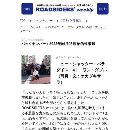
都築響一がお送りする有料メールマガジン 毎週水曜日発行！
menu
log in
TOP
バックナンバー
2023年04月 配信
ニュー・シャッター・パラダイス 41 ワン・ダブル （写真・文：オカ
ダキサラ）
BACKNUMBERS
バックナンバー：2023年04月05日 配信号 収録
photography
ニュー・シャッター・パラ
ダイス 41 ワン・ダブル
（写真・文：オカダキサ
ラ）
「わんちゃんとうまく接せられない」というコラムを以
前掲載しましたが、嬉しいことに、あれからわんちゃん
と触れ合える機会がたくさん増えました。
ROADSIDERS' weeklyには、書いた願望を叶えてくれ
る不思議な力があるのかもしれません。(ホントか？) ま
ぁ、恐らくですが…、私の願いを察してわんちゃんが心
を開いてくれた、わけではなく、そのわんちゃんと飼い
主さんがいい関係を築けているからでしょう。そういう