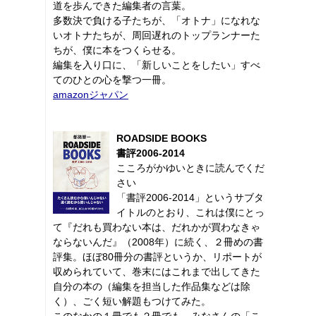
道を歩んできた編集者の言葉。
多数決で負ける子たちが、「オトナ」になれな
いオトナたちが、周回遅れのトップランナーた
ちが、僕に本をつくらせる。
編集を入り口に、「新しいことをしたい」すべ
てのひとの心を撃つ一冊。
amazonジャパン
ROADSIDE BOOKS
書評2006-2014
こころがかゆいときに読んでくだ
さい
「書評2006-2014」というサブタ
イトルのとおり、これは僕にとっ
て『だれも買わない本は、だれかが買わなきゃ
ならないんだ』（2008年）に続く、２冊めの書
評集。ほぼ80冊分の書評というか、リポートが
収められていて、巻末にはこれまで出してきた
自分の本の（編集を担当した作品集などは除
く）、ごく短い解題もつけてみた。
このなかの１冊でも２冊でも、みなさんの「こ