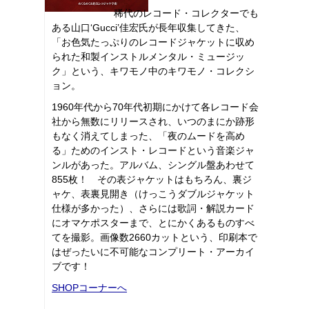
稀代のレコード・コレクターでも
ある山口‘Gucci’佳宏氏が長年収集してきた、
「お色気たっぷりのレコードジャケットに収め
られた和製インストルメンタル・ミュージッ
ク」という、キワモノ中のキワモノ・コレクシ
ョン。
1960年代から70年代初期にかけて各レコード会
社から無数にリリースされ、いつのまにか跡形
もなく消えてしまった、「夜のムードを高め
る」ためのインスト・レコードという音楽ジャ
ンルがあった。アルバム、シングル盤あわせて
855枚！ その表ジャケットはもちろん、裏ジ
ャケ、表裏見開き（けっこうダブルジャケット
仕様が多かった）、さらには歌詞・解説カード
にオマケポスターまで、とにかくあるものすべ
てを撮影。画像数2660カットという、印刷本で
はぜったいに不可能なコンプリート・アーカイ
ブです！
SHOPコーナーへ