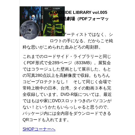
ROADSIDE LIBRARY vol.005
渋谷残酷劇場（PDFフォーマッ
ト）
プロのアーティストではなく、シ
ロウトの手になる、だからこそ純
粋な思いがこめられた血みどろの彫刻群。
これまでのロードサイド・ライブラリーと同じ
くPDF形式で全289ページ（833MB）。展覧会
ではコラージュした壁画として展示した、もと
の写真280点以上を高解像度で収録。もちろん
コピープロテクトなし！ そして同じく会場で
常時上映中の日本、台湾、タイの動画３本も完
全収録しています。DVD-R版については、最近
ではもはや家にDVDスロットつきのパソコンが
ない！というかたもいらっしゃると思うので、
パッケージ内には全内容をダウンロードできる
QRコードも入れてます。
SHOPコーナーへ