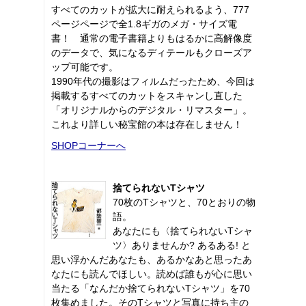
すべてのカットが拡大に耐えられるよう、777
ページページで全1.8ギガのメガ・サイズ電
書！ 通常の電子書籍よりもはるかに高解像度
のデータで、気になるディテールもクローズア
ップ可能です。
1990年代の撮影はフィルムだったため、今回は
掲載するすべてのカットをスキャンし直した
「オリジナルからのデジタル・リマスター」。
これより詳しい秘宝館の本は存在しません！
SHOPコーナーへ
捨てられないTシャツ
70枚のTシャツと、70とおりの物
語。
あなたにも〈捨てられないTシャ
ツ〉ありませんか? あるある! と
思い浮かんだあなたも、あるかなあと思ったあ
なたにも読んでほしい。読めば誰もが心に思い
当たる「なんだか捨てられないTシャツ」を70
枚集めました。そのTシャツと写真に持ち主の