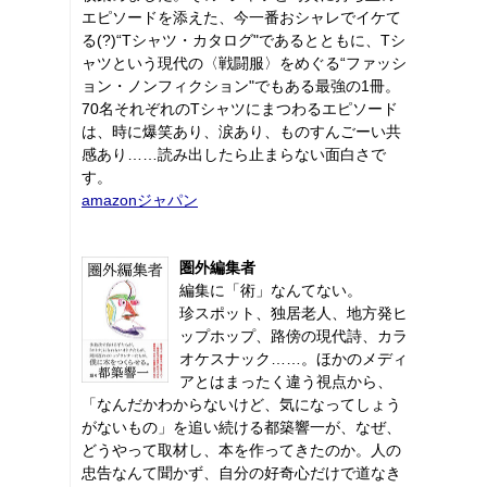
エピソードを添えた、今一番おシャレでイケて
る(?)“Tシャツ・カタログ"であるとともに、Tシ
ャツという現代の〈戦闘服〉をめぐる“ファッシ
ョン・ノンフィクション"でもある最強の1冊。
70名それぞれのTシャツにまつわるエピソード
は、時に爆笑あり、涙あり、ものすんごーい共
感あり……読み出したら止まらない面白さで
す。
amazonジャパン
圏外編集者
編集に「術」なんてない。
珍スポット、独居老人、地方発ヒ
ップホップ、路傍の現代詩、カラ
オケスナック……。ほかのメディ
アとはまったく違う視点から、
「なんだかわからないけど、気になってしょう
がないもの」を追い続ける都築響一が、なぜ、
どうやって取材し、本を作ってきたのか。人の
忠告なんて聞かず、自分の好奇心だけで道なき