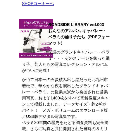
SHOPコーナーへ
ROADSIDE LIBRARY vol.003
おんなのアルバム キャバレー・
ベラミの踊り子たち（PDFフォー
マット）
伝説のグランドキャバレー・ベラ
ミ・・・そのステージを飾った踊
り子、芸人たちの写真コレクション・アルバム
がついに完成！
かつて日本一の石炭積み出し港だった北九州市
若松で、華やかな夜を演出したグランドキャバ
レー・ベラミ。元従業員寮から発掘された営業
用写真、およそ1400枚をすべて高解像度スキャ
ンして掲載しました。データサイズ・約2ギガ
バイト！ メガ・ボリュームのダウンロード版
／USB版デジタル写真集です。
ベラミ30年間の歴史をたどる調査資料も完全掲
載。さらに写真と共に発掘された当時の８ミリ