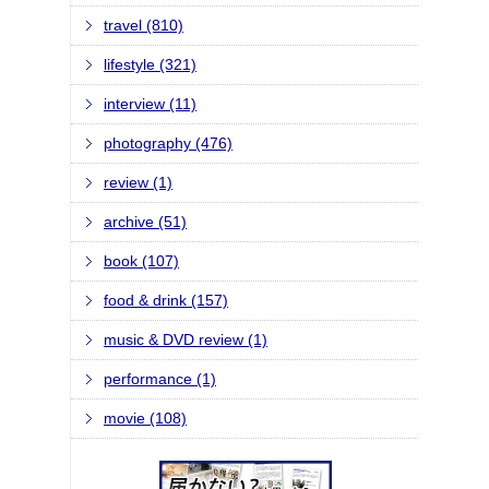
travel (810)
lifestyle (321)
interview (11)
photography (476)
review (1)
archive (51)
book (107)
food & drink (157)
music & DVD review (1)
performance (1)
movie (108)