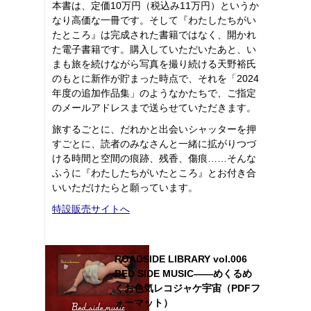
本書は、定価10万円（税込み11万円）というか
なり高価な一冊です。そして『わたしたちがい
たところ』は完成された書籍ではなく、開かれ
た電子書籍です。購入していただいたあと、い
まも旅を続けながら写真を撮り続ける天野裕氏
のもとに新作が貯まった時点で、それを「2024
年度の追加作品集」のようなかたちで、ご指定
のメールアドレスまで送らせていただきます。
旅するごとに、だれかと出会いシャッターを押
すごとに、読者のみなさんと一緒に拡がりつづ
ける時間と空間の痕跡、残香、傷痕……そんな
ふうに『わたしたちがいたところ』とお付き合
いいただけたらと願っています。
特設販売サイトへ
ROADSIDE LIBRARY vol.006
BED SIDE MUSIC――めくるめ
くお色気レコジャケ宇宙（PDFフ
ォーマット）