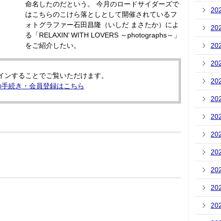
命名したのだという。 今月のロードサイダーズで
20
はこちらのこけら落としとして開催されているフ
ォトグラファー石田昌隆（いしだ まさたか）によ
20
る「RELAXIN’ WITH LOVERS ～photographs～」
をご紹介したい。
20
20
インすることでご覧いただけます。
20
の手続き・会員登録はこちら
20
20
20
20
20
20
20