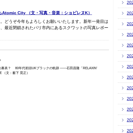
20
tomic City （文・写真・音楽：ショビレヌK）
20
す。どうぞ今年もよろしくお願いいたします。新年一発目は
20
て、最近閉鎖されたパリ市内にあるスクワットの写真レポー
20
20
20
20
？ 80年代初頭UKブラックの軌跡 ――石田昌隆「RELAXIN’
TREE （文：薮下 晃正）
20
20
20
20
20
20