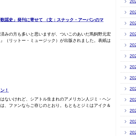
20
20
歌謡史」発刊に寄せて （文：スナック・アーバンのマ
20
ク済みの方も多いと思いますが、ついこのあいだ馬飼野元宏
20
史』（リットー・ミュージック）が出版されました。表紙は
20
20
20
20
20
ドン！
ではないけれど、シアトル生まれのアメリカン人ジミ・ヘン
20
のは、ファンならご存じのとおり。もともとジミはアイク＆
20
20
20