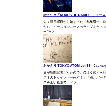
Inter FM「ROADSIDE RADIO」、
先々週日曜日から始まった「都築響一 ROA
から、イースタンユースのライブをたっ
ーFMと…
おかえり TOKYO ATOM vol.33 Ja
父が新聞記者だったので、僕は６歳くら
ズミのトゥインキー死す！」「姉がパー
スを太い鉛筆で、ドラ…