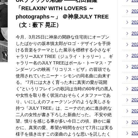
UKブラックの軌跡 ――石田昌隆
20
「RELAXIN’ WITH LOVERS ～
20
photographs～」 ＠神泉JULY TREE
20
（文：薮下 晃正）
20
今月、3月25日に神泉の閑静な住宅街にオープン
したばかりの坂本慎太郎がロゴ・デザインを手掛
20
ける音楽をテーマとした展示を標榜する小さなギ
20
ャラリーJULY TREE（ジュライ・トゥリー）。 ギ
ャラリー名のJULY TREEはポール・トーマス・ア
20
ンダーソンの映画『リコリス・ピザ』の冒頭でも
使用されていたニーナ・シモンの同名曲に由来す
20
る。 “7月には大きく育った木に真実の愛が花開
く”というリフレインの歌詞は当時の60年代の黒人
20
や女性を取り巻く状況のおそらくメタファーであ
20
り、いにしえのフォークソングのような美しさを
持つ『JULY TREE』は、ニーナのために進歩的な
20
二人の女性が書き下ろした新曲だった。 不安や絶
望、憤りを感じる事が多い今日この頃、静かに厳
20
かに、真実の愛、希望が時間をかけて7月には実る
20
様子を描き出すこの楽曲のような思いを託したく