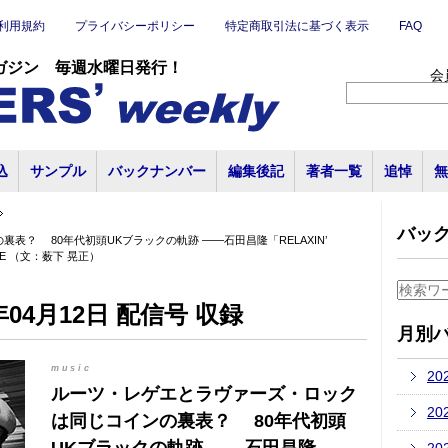
利用規約
プライバシーポリシー
特定商取引法に基づく表示
FAQ
ガジン 毎週水曜日発行！
会
込
サンプル
バックナンバー
編集後記
著者一覧
追悼
無
バッ
？ 80年代初頭UKブラックの軌跡 ――石田昌隆「RELAXIN’
TREE （文：薮下 晃正）
04月12日 配信号 収録
月別
music
20
ルーツ・レゲエとラヴァーズ・ロック
20
は同じコインの裏表？ 80年代初頭