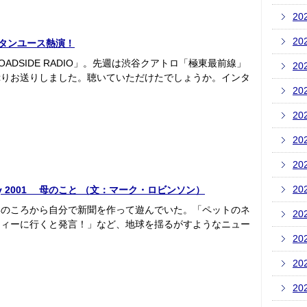
20
20
イースタンユース熱演！
DSIDE RADIO」。先週は渋谷クアトロ「極東最前線」
20
ぷりお送りしました。聴いていただけたでしょうか。インタ
20
20
20
20
20
unary 2001 母のこと （文：マーク・ロビンソン）
いのころから自分で新聞を作って遊んでいた。「ペットのネ
20
ティーに行くと発言！」など、地球を揺るがすようなニュー
20
20
20