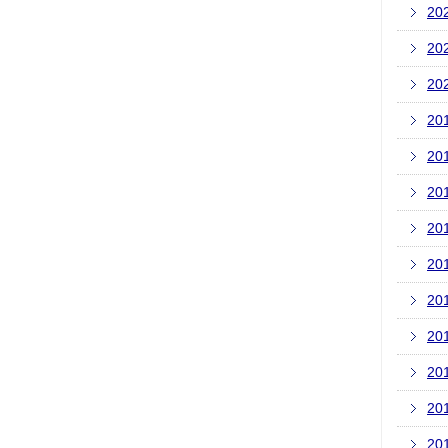
20
20
20
20
20
20
20
20
20
20
20
20
20