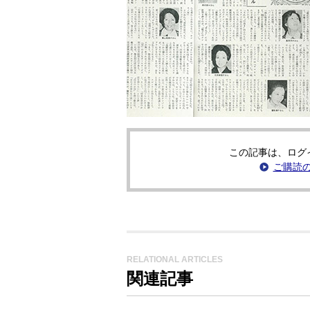
この記事は、ログ
ご購読
RELATIONAL ARTICLES
関連記事