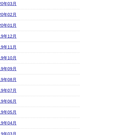
20年03月
20年02月
20年01月
19年12月
19年11月
19年10月
19年09月
19年08月
19年07月
19年06月
19年05月
19年04月
19年03月