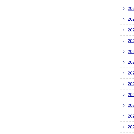
20
20
20
20
20
20
20
20
20
20
20
20