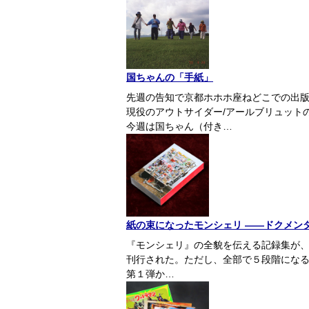
国ちゃんの「手紙」
先週の告知で京都ホホホ座ねどこでの出版
現役のアウトサイダー/アールブリュット
今週は国ちゃん（付き…
紙の束になったモンシェリ ――ドクメン
『モンシェリ』の全貌を伝える記録集が、新潟
刊行された。ただし、全部で５段階にな
第１弾か…