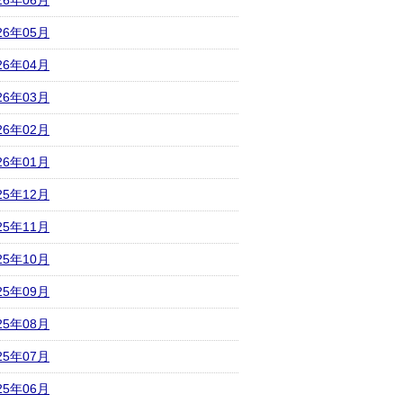
26年06月
26年05月
26年04月
26年03月
26年02月
26年01月
25年12月
25年11月
25年10月
25年09月
25年08月
25年07月
25年06月