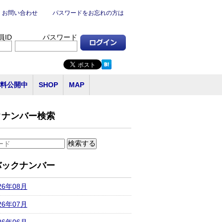
お問い合わせ
パスワードをお忘れの方は
員ID
パスワード
料公開中
SHOP
MAP
クナンバー検索
バックナンバー
26年08月
26年07月