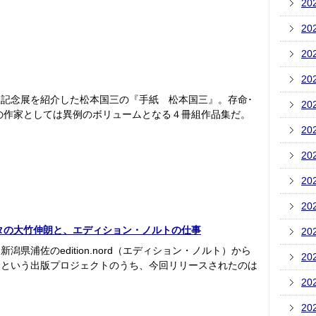
20
20
20
20
記念展を紹介した松本国三の『手紙 松本国三』。存命･
20
の作家としては異例のボリュームとなる４冊組作品集だ。
20
20
20
20
タの大竹伸朗と、エディション・ノルトの仕事
20
県浦佐のedition.nord（エディション・ノルト）から
20
るという出版プロジェクトのうち、今回リリースされたのは
20
20