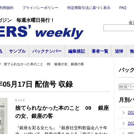
利用規約
プライバシーポリシー
特定商取引法に基づく表示
FAQ
ガジン 毎週水曜日発行！
会
込
サンプル
バックナンバー
編集後記
著者一覧
追悼
無
捨てられなかった本のこと 09 銀座の女、銀座の客
バッ
05月17日 配信号 収録
月別
book
捨てられなかった本のこと 09 銀座
20
の女、銀座の客
20
『銀座を彩る女たち』『銀座社交料飲協会八十年